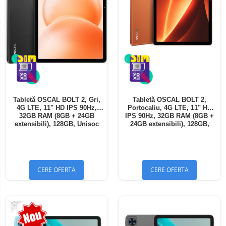
Tabletă OSCAL BOLT 2, Gri,
Tabletă OSCAL BOLT 2,
4G LTE, 11" HD IPS 90Hz,
Portocaliu, 4G LTE, 11" HD
32GB RAM (8GB + 24GB
IPS 90Hz, 32GB RAM (8GB +
extensibili), 128GB, Unisoc
24GB extensibili), 128GB,
T7250, 8300mAh, Android 16,
Unisoc T7250, 8300mAh,
Dual SIM
Android 16, Dual SIM
CERE OFERTA
CERE OFERTA
-13%