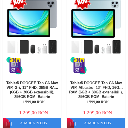
Telefoane mobile Oukitel
Telefoane mobile Ulefone
Telefoane mobile Unihertz
Telefoane mobile Cubot
Telefoane mobile Blackview
Telefoane mobile OSCAL
Telefoane mobile Fossibot
Telefoane mobile Lagenio
Telefoane mobile Samsung
Telefoane mobile iSEN
Telefoane mobile F150
Tabletă DOOGEE Tab G6 Max
Tabletă DOOGEE Tab G6 Max
Telefoane mobile HUAWEI
VIP, Gri, 13" FHD, 36GB RAM
VIP, Albastru, 13" FHD, 36GB
Telefoane mobile iHunt
(6GB + 30GB extensibili),
RAM (6GB + 30GB extensibili),
256GB ROM, Baterie
256GB ROM, Baterie
Telefoane mobile Xiaomi
10800mAh, Android, Wi-Fi
10800mAh, Android, Wi-Fi
1.599,00 RON
1.599,00 RON
Telefoane mobile AGM
1.299,00 RON
1.299,00 RON
Telefoane mobile Realme
ADAUGA IN COS
ADAUGA IN COS
Telefoane mobile ZTE Nubia