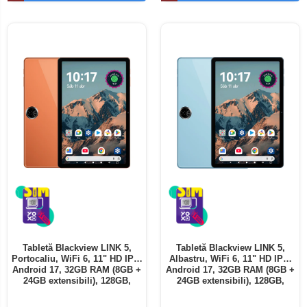
Telefoane mobile ALTE BRANDURI
Tabletă Blackview LINK 5,
Tabletă Blackview LINK 5,
Portocaliu, WiFi 6, 11" HD IPS,
Albastru, WiFi 6, 11" HD IPS,
Android 17, 32GB RAM (8GB +
Android 17, 32GB RAM (8GB +
24GB extensibili), 128GB,
24GB extensibili), 128GB,
Octa-Core 2.0GHz, 8300mAh,
Octa-Core 2.0GHz, 8300mAh,
Încărcare Rapidă 18W,
Încărcare Rapidă 18W,