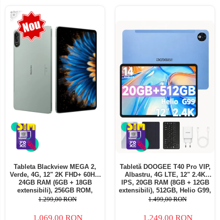
-18%
Tableta Blackview MEGA 2,
Tabletă DOOGEE T40 Pro VIP,
Verde, 4G, 12" 2K FHD+ 60Hz,
Albastru, 4G LTE, 12" 2.4K
24GB RAM (6GB + 18GB
IPS, 20GB RAM (8GB + 12GB
extensibili), 256GB ROM,
extensibili), 512GB, Helio G99,
Android 15, Unisoc T615,
10800mAh, 33W, Android 14,
1.299,00 RON
1.499,00 RON
16MP+8MP, 9000mAh, 18W,
Dual SIM
Stylus, Face Unlock, Dual SIM
1.069,00 RON
1.249,00 RON