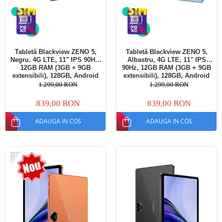
Tabletă Blackview ZENO 5,
Tabletă Blackview ZENO 5,
Negru, 4G LTE, 11" IPS 90Hz,
Albastru, 4G LTE, 11" IPS
12GB RAM (3GB + 9GB
90Hz, 12GB RAM (3GB + 9GB
extensibili), 128GB, Android
extensibili), 128GB, Android
16, Unisoc T7250, 8300mAh,
16, Unisoc T7250, 8300mAh,
1.299,00 RON
1.299,00 RON
Doke AI 2.0, Gemini AI, Dual
Doke AI 2.0, Gemini AI, Dual
SIM
SIM
839,00 RON
839,00 RON
ADAUGA IN COS
ADAUGA IN COS
-35%