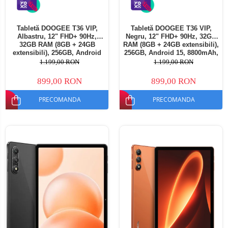
Tabletă DOOGEE T36 VIP,
Tabletă DOOGEE T36 VIP,
Albastru, 12" FHD+ 90Hz,
Negru, 12" FHD+ 90Hz, 32GB
32GB RAM (8GB + 24GB
RAM (8GB + 24GB extensibili),
extensibili), 256GB, Android
256GB, Android 15, 8800mAh,
15, 8800mAh, Dual SIM
Dual SIM
1.199,00 RON
1.199,00 RON
899,00 RON
899,00 RON
PRECOMANDA
PRECOMANDA