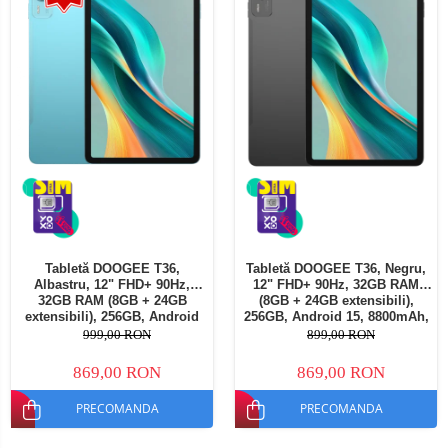
Tabletă DOOGEE T36,
Tabletă DOOGEE T36, Negru,
Albastru, 12" FHD+ 90Hz,
12" FHD+ 90Hz, 32GB RAM
32GB RAM (8GB + 24GB
(8GB + 24GB extensibili),
extensibili), 256GB, Android
256GB, Android 15, 8800mAh,
15, 8800mAh, Dual SIM
Dual SIM
999,00 RON
899,00 RON
869,00 RON
869,00 RON
PRECOMANDA
PRECOMANDA