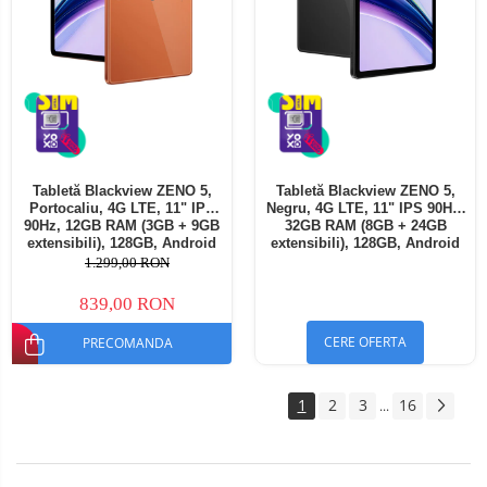
Tabletă Blackview ZENO 5,
Tabletă Blackview ZENO 5,
Portocaliu, 4G LTE, 11" IPS
Negru, 4G LTE, 11" IPS 90Hz,
90Hz, 12GB RAM (3GB + 9GB
32GB RAM (8GB + 24GB
extensibili), 128GB, Android
extensibili), 128GB, Android
16, Unisoc T7250, 8300mAh,
16, Unisoc T7250, 8300mAh,
1.299,00 RON
Doke AI 2.0, Gemini AI, Dual
Doke AI 2.0, Gemini AI, Dual
SIM
SIM
839,00 RON
CERE OFERTA
PRECOMANDA
1
2
3
16
...