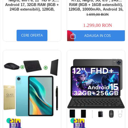
Negru, WiFi 6, 11" HD IPS,
RT11, Negru, 5G, 8.0", 24GB
Android 17, 32GB RAM (8GB +
RAM (8GB + 16GB extensibili),
24GB extensibili), 128GB,
128GB, 10000mAh, Android 16,
Octa-Core 2.0GHz, 8300mAh,
Cameră 16MP AI, Dock
1.699,00 RON
Încărcare Rapidă 18W,
Charging
Bluetooth 5.4
1.299,00 RON
CERE OFERTA
ADAUGA IN COS