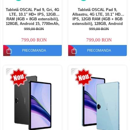
Tabletă OSCAL Pad 9, Gri, 4G
Tabletă OSCAL Pad 9,
LTE, 10.1" HD+ IPS, 12GB
Albastru, 4G LTE, 10.1" HD+
RAM (4GB + 8GB extensibili),
IPS, 12GB RAM (4GB + 8GB
128GB, Android 15, 7700mAh,
extensibili), 128GB, Android
Dual SIM
15, 7700mAh, Dual SIM
999,00 RON
999,00 RON
799,00 RON
799,00 RON
PRECOMANDA
PRECOMANDA
-35%
-35%