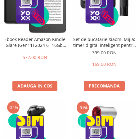
Ebook Reader Amazon Kindle
Set de bucătărie Xiaomi Mijia:
Glare (Gen11) 2024 6" 16Gb,
timer digital inteligent pentru
Wifi, Black
gatit, cântar de bucătărie,
399,00 RON
deschizător electric pentru
577,00 RON
sticle de vin. Funcționează cu
169,00 RON
aplicația Mijia
ADAUGA IN COS
PRECOMANDA
-24%
-31%