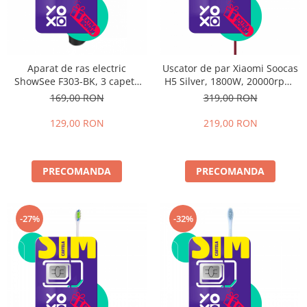
Uscator de par Xiaomi Soocas
Aparat de ras electric
H5 Silver, 1800W, 20000rpm,
ShowSee F303-BK, 3 capete
Anionic, Aliaj aluminiu, Izolare
mobile 360° si o grila de lame,
319,00 RON
169,00 RON
a duzei de aer
3000 rpm, 600mAh, IPX7
219,00 RON
129,00 RON
PRECOMANDA
PRECOMANDA
-27%
-32%