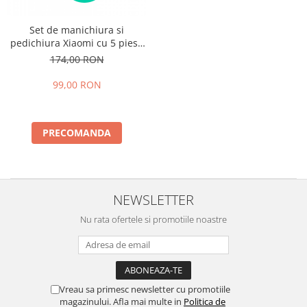
Set de manichiura si
pedichiura Xiaomi cu 5 piese
din otel inoxidabil si cutie
174,00 RON
magnetica de depozitare si
transport
99,00 RON
PRECOMANDA
NEWSLETTER
Nu rata ofertele si promotiile noastre
Vreau sa primesc newsletter cu promotiile
magazinului. Afla mai multe in
Politica de