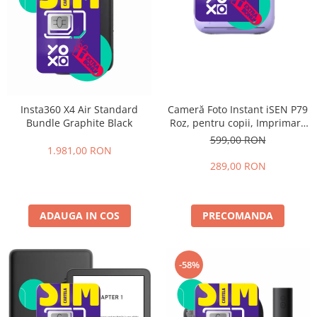
Cameră Foto Instant iSEN P79
Insta360 X4 Air Standard
Roz, pentru copii, Imprimare
Bundle Graphite Black
instant, Ecran 2.4”, Baterie
599,00 RON
reîncărcabilă, Încărcare Type-
1.981,00 RON
C
289,00 RON
PRECOMANDA
ADAUGA IN COS
-58%