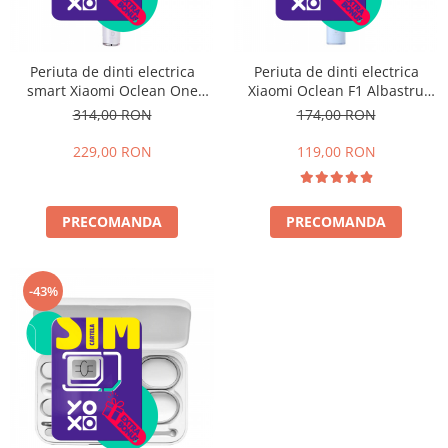
Periuta de dinti electrica
Periuta de dinti electrica
smart Xiaomi Oclean One
Xiaomi Oclean F1 Albastru
Alb, 3 moduri, 4 intensitati,
deschis, Curatare sonica cu 3
314,00 RON
174,00 RON
Waterproof IPX7, 42000rpm,
moduri, Waterproof IPX7,
Bluetooth, 2600mAh
36000rpm, Temporizator,
229,00 RON
119,00 RON
800mAh
PRECOMANDA
PRECOMANDA
-43%