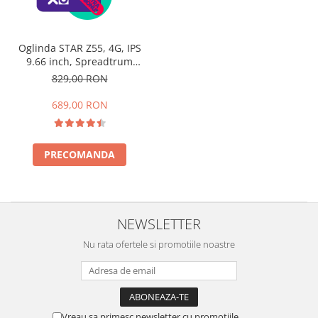
Oglinda STAR Z55, 4G, IPS
9.66 inch, Spreadtrum
QuadCore, 2GB RAM, 32GB
829,00 RON
ROM, Android 8.1, GPS, ADAS,
Wifi, Bluetooth
689,00 RON
PRECOMANDA
NEWSLETTER
Nu rata ofertele si promotiile noastre
Vreau sa primesc newsletter cu promotiile