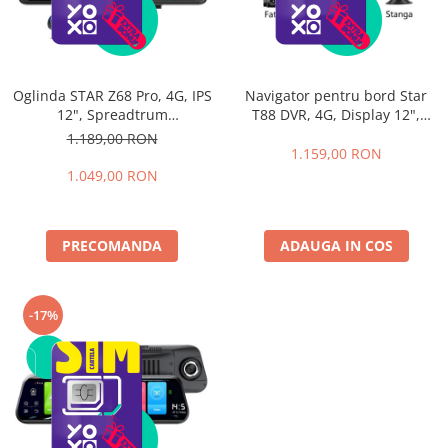
Oglinda STAR Z68 Pro, 4G, IPS
Navigator pentru bord Star
12", Spreadtrum
T88 DVR, 4G, Display 12",
SL8541E QuadCore, 4GB RAM,
Android 8.1, 2GB RAM 32GB
1.189,00 RON
32GB ROM, Android 8.1, GPS,
ROM, Flota, GPS, ADAS, Night
1.159,00 RON
ADAS, WiFi, Bluetooth
vision, 4 Camere
1.049,00 RON
PRECOMANDA
ADAUGA IN COS
-17%