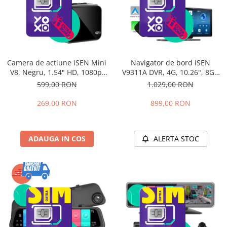
Stoc epuizat
Camera de actiune iSEN Mini
Navigator de bord iSEN
V8, Negru, 1.54" HD, 1080p,
V9311A DVR, 4G, 10.26", 8GB
30fps, 145° Wide Angle, Wi-Fi,
RAM, 32GB ROM, Octa-core,
599,00 RON
1.029,00 RON
USB 2.0, Microfon, Aplicatie,
Android 14, GPS, Wireless
IP67, 600mAh
Apple CarPlay și Android
269,00 RON
899,00 RON
Auto, Cameră Marșarier
ADAUGA IN COS
ALERTA STOC
-12%