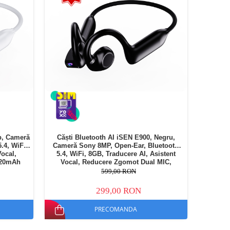
lb, Cameră
Căști Bluetooth AI iSEN E900, Negru,
.4, WiFi,
Cameră Sony 8MP, Open-Ear, Bluetooth
Vocal,
5.4, WiFi, 8GB, Traducere AI, Asistent
220mAh
Vocal, Reducere Zgomot Dual MIC,
220mAh
599,00 RON
299,00 RON
PRECOMANDA