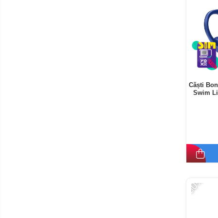
Căști Bo
Swim Lit
-50%