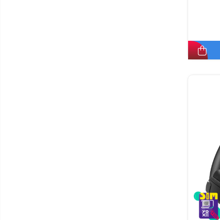
electrice
Piese si accesorii
Gadgets
Smart Home
Produse Ingrijire Personala
Accesorii Gadgets
Drone cu Camera
Baterii externe
Accesorii Auto
Lifestyle
Boxe Portabile
Cititoare Cod Bare
Navigații auto dedicate
Power station - Stații de
energie electrică portabile
Panouri solare portabile
Statii incarcare masini