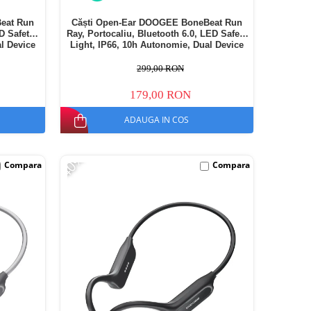
eat Run
Căști Open-Ear DOOGEE BoneBeat Run
ED Safety
Ray, Portocaliu, Bluetooth 6.0, LED Safety
l Device
Light, IP66, 10h Autonomie, Dual Device
299,00 RON
179,00 RON
ADAUGA IN COS
-40%
Compara
Compara