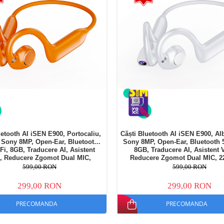
uetooth AI iSEN E900, Portocaliu,
Căști Bluetooth AI iSEN E900, A
Sony 8MP, Open-Ear, Bluetooth
Sony 8MP, Open-Ear, Bluetooth 5
iFi, 8GB, Traducere AI, Asistent
8GB, Traducere AI, Asistent 
, Reducere Zgomot Dual MIC,
Reducere Zgomot Dual MIC, 
220mAh
599,00 RON
599,00 RON
299,00 RON
299,00 RON
PRECOMANDA
PRECOMANDA