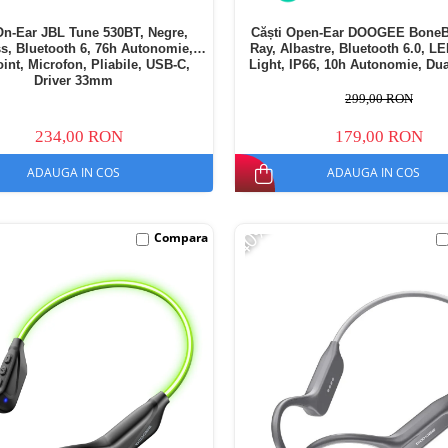
On-Ear JBL Tune 530BT, Negre,
Căști Open-Ear DOOGEE BoneB
ss, Bluetooth 6, 76h Autonomie,
Ray, Albastre, Bluetooth 6.0, L
oint, Microfon, Pliabile, USB-C,
Light, IP66, 10h Autonomie, Dua
Driver 33mm
299,00 RON
234,00 RON
179,00 RON
ADAUGA IN COS
ADAUGA IN COS
-40%
Compara