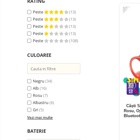
Telefoane mobile ZTE Nubia
RATING
-40%
Telefoane mobile ALTE
Peste
(13)
BRANDURI
Peste
(13)
Tablete PC, mini PC si
Peste
(13)
laptopuri
Peste
(13)
Tablete PC
Peste
(108)
Tablete pc cu proiector video
CULOAREE
Tablete rezistente
Tablete pentru copii
Laptop-uri
Negru
(34)
Alb
(16)
Monitoare pc
Rosu
(7)
Mini Pc
Albastru
(6)
Căști 
Accesorii
Gri
(5)
Rosu, O
Bluetoot
TV si Proiectoare Smart
Vezi mai multe
Camere auto, home si sport
BATERIE
Camere auto DVR