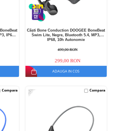
 BoneBeat
Căști Bone Conduction DOOGEE BoneBeat
P3, IP68,
Swim Lite, Negre, Bluetooth 5.4, MP3,
IP68, 10h Autonomie
499,00 RON
299,00 RON
ADAUGA IN COS
-50%
Compara
Compara