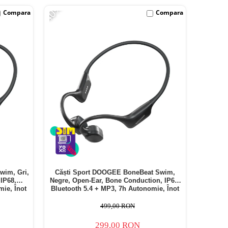
-40%
Compara
Compara
wim, Gri,
Căști Sport DOOGEE BoneBeat Swim,
IP68,
Negre, Open-Ear, Bone Conduction, IP68,
mie, Înot
Bluetooth 5.4 + MP3, 7h Autonomie, Înot
499,00 RON
299,00 RON