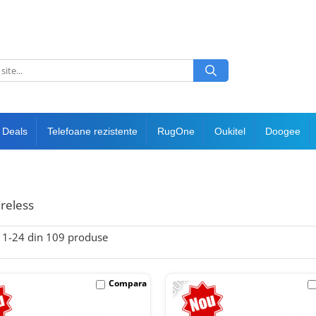
 Deals
Telefoane rezistente
RugOne
Oukitel
Doogee
ireless
1-
24
din
109
produse
-50%
Compara