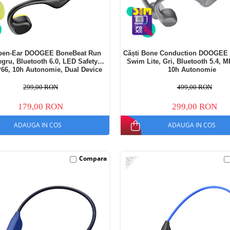
Open-Ear DOOGEE BoneBeat Run
Căști Bone Conduction DOOGEE
egru, Bluetooth 6.0, LED Safety
Swim Lite, Gri, Bluetooth 5.4, M
IP66, 10h Autonomie, Dual Device
10h Autonomie
299,00 RON
499,00 RON
179,00 RON
299,00 RON
ADAUGA IN COS
ADAUGA IN COS
-50%
Compara