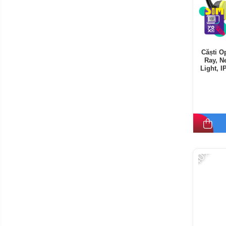
Căști 
Ray, N
Light, 
-40%