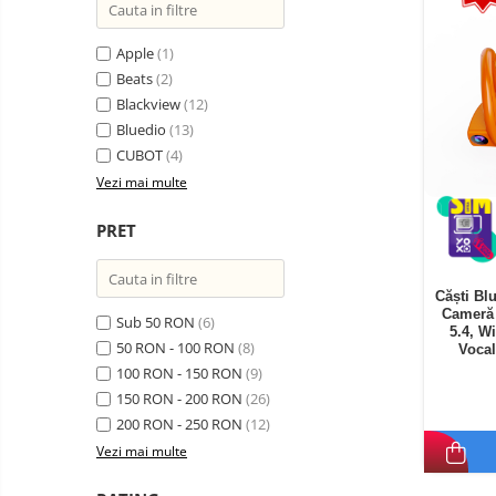
Telefoane mobile Oukitel
Telefoane mobile Ulefone
Apple
(1)
Telefoane mobile Unihertz
Beats
(2)
Blackview
(12)
Telefoane mobile Cubot
Bluedio
(13)
Telefoane mobile Blackview
CUBOT
(4)
Telefoane mobile OSCAL
Vezi mai multe
Telefoane mobile Fossibot
Telefoane mobile Lagenio
PRET
Telefoane mobile Samsung
Telefoane mobile iSEN
Căști Bl
Cameră 
Telefoane mobile F150
Sub 50 RON
(6)
5.4, W
Telefoane mobile HUAWEI
50 RON - 100 RON
(8)
Vocal
100 RON - 150 RON
(9)
Telefoane mobile iHunt
150 RON - 200 RON
(26)
Telefoane mobile Xiaomi
200 RON - 250 RON
(12)
Telefoane mobile AGM
Vezi mai multe
Telefoane mobile Realme