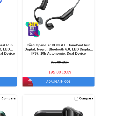
eat Run
Căști Open-Ear DOOGEE BoneBeat Run
.0, LED
Digital, Negru, Bluetooth 6.0, LED Display,
al Device
IP67, 10h Autonomie, Dual Device
399,00 RON
199,00 RON
ADAUGA IN COS
Compara
Compara