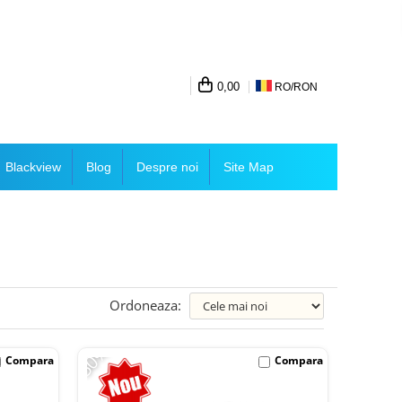
0,00
RO/
RON
Blackview
Blog
Despre noi
Site Map
Ordoneaza:
-50%
Compara
Compara