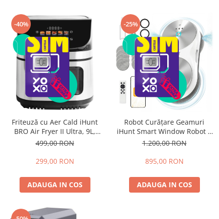
-40%
-25%
Friteuză cu Aer Cald iHunt
Robot Curățare Geamuri
BRO Air Fryer II Ultra, 9L,
iHunt Smart Window Robot 6
2200W, Ecran Touch LED,
Ultra, Alb, 6000Pa, Rezervor
499,00 RON
1.200,00 RON
Temperatură Reglabilă,
Apă 50ml, Aplicație iHunt
Timer, Menținere la Cald,
Home, Telecomandă, Baterie
299,00 RON
895,00 RON
Recipient Antiaderent
Backup 20 Min
ADAUGA IN COS
ADAUGA IN COS
-50%