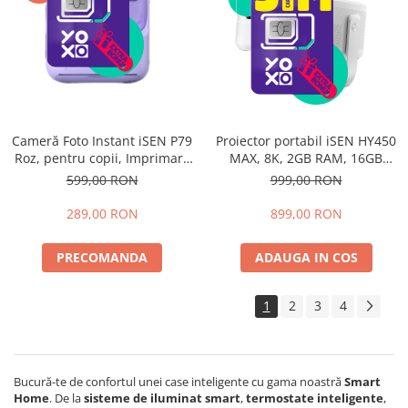
Cameră Foto Instant iSEN P79
Proiector portabil iSEN HY450
Roz, pentru copii, Imprimare
MAX, 8K, 2GB RAM, 16GB
instant, Ecran 2.4”, Baterie
ROM, 1080p, Android 14,
599,00 RON
999,00 RON
reîncărcabilă, Încărcare Type-
Allwinner H726 Quad-core,
C
900 lumeni, difuzor de 15W
289,00 RON
899,00 RON
PRECOMANDA
ADAUGA IN COS
1
2
3
4
Bucură-te de confortul unei case inteligente cu gama noastră
Smart
Home
. De la
sisteme de iluminat smart
,
termostate inteligente
,