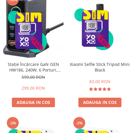
Xiaomi Selfie Stick Tripod Mini
Stație Încărcare GaN iSEN
Black
HW186, 240W, 6 Porturi,
4×USB-C PD3.1 + 2×USB-A
599,00 RON
QC3.0, Display LED, Încărcare
83,00 RON
Rapidă Laptop, Telefon și
299,00 RON
Tabletă
ADAUGA IN COS
ADAUGA IN COS
-2%
-2%