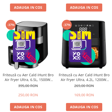
ADAUGA IN COS
ADAUGA IN COS
-37%
-37%
Friteuză cu Aer Cald iHunt Bro
Friteuză cu Aer Cald iHunt Bro
Air Fryer Ultra, 6.5L, 1500W,
Air Fryer Ultra, 4.2L, 1200W,
Display Digital, Temperatură
Temperatură Reglabilă,
395,00 RON
269,00 RON
Reglabilă 80-200°C, Timer,
Timer, Dezghețare, Menținere
Menținere la Cald, Geam
la Cald, Geam Vizualizare
250,00 RON
169,00 RON
Vizualizare
ADAUGA IN COS
ADAUGA IN COS