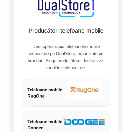
Telefoane mobile Oukitel
Telefoane mobile Ulefone
Telefoane mobile Unihertz
Telefoane mobile Cubot
Producători telefoane mobile
Telefoane mobile Blackview
Telefoane mobile OSCAL
Descoperă rapid telefoanele mobile
Telefoane mobile Fossibot
disponibile pe DualStore, organizate pe
Telefoane mobile Lagenio
branduri. Alege producătorul dorit și vezi
Telefoane mobile Samsung
modelele disponibile.
Telefoane mobile iSEN
Telefoane mobile F150
Telefoane mobile HUAWEI
Telefoane mobile
Telefoane mobile iHunt
RugOne
Telefoane mobile Xiaomi
Telefoane mobile AGM
Telefoane mobile Realme
Telefoane mobile
Telefoane mobile ZTE Nubia
Doogee