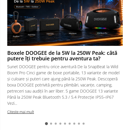
Boxele DOOGEE de la 5W la 250W Peak: câtă
putere îți trebuie pentru aventura ta?
Sunet DOOGEE pentru orice aventură De la SnapBeat la Wild
Boom Pro Cinci game de boxe portabile, 13 variante de model
și culoare și puteri care ajung până la 250W Peak. Descoperă
boxa DOOGEE potrivită pentru plimbări, vacanțe, camping,
petreceri sau audiții în aer liber. 5 game DOOGEE 13 variante
Până la 250W Peak Bluetooth 5.3 / 5.4 Protecție IP55–IP67
Vezi...
Citeste mai mult