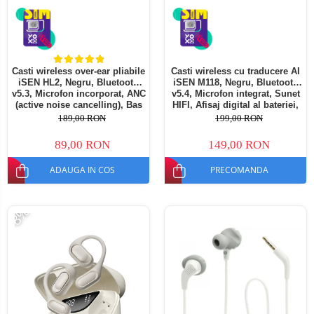
Casti wireless over-ear pliabile
Casti wireless cu traducere AI
iSEN HL2, Negru, Bluetooth
iSEN M118, Negru, Bluetooth
v5.3, Microfon incorporat, ANC
v5.4, Microfon integrat, Sunet
(active noise cancelling), Bas
HIFI, Afisaj digital al bateriei,
stereo, 300mAh
Incarcare rapida Type-C,
189,00 RON
199,00 RON
Inregistrare + Traducere +
Transcriere
89,00 RON
149,00 RON
ADAUGA IN COS
PRECOMANDA
-8%