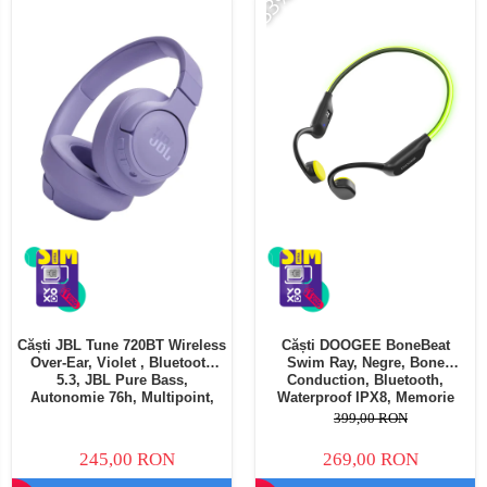
-33%
Căști JBL Tune 720BT Wireless
Căști DOOGEE BoneBeat
Over-Ear, Violet , Bluetooth
Swim Ray, Negre, Bone
5.3, JBL Pure Bass,
Conduction, Bluetooth,
Autonomie 76h, Multipoint,
Waterproof IPX8, Memorie
Microfon, Pliabile
MP3, Autonomie până la 8h
399,00 RON
245,00 RON
269,00 RON