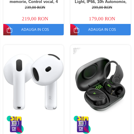
memorie, Control vocal, 4
Light, IP66, 10h Autonomie,
microfoane, Izolare zgomot
Dual Device
239,00 RON
299,00 RON
reglabila
219,00 RON
179,00 RON
ADAUGA IN COS
ADAUGA IN COS
-47%