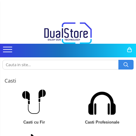
Telefoane mobile
Tablete PC, mini PC si laptopuri
Camere auto, home si sport
Casti
Ceasuri si Inele smart, bratari fitness
Trotinete electrice si accesorii
Gadgets
Media player cu Android
Toate ( smart si clasice )
Tablete PC
Camere auto DVR
Casti Wireless
Smartwatch
Trotinete
Smart Home
TV Box
Telefoane Rezistente
Tablete pc cu proiector video
Oglinzi auto smart cu camera
Casti cu Fir
Ceasuri Smart pentru copii
Piese si accesorii
Produse Ingrijire Personala
Accesorii
Telefoane cu proiector video
Tablete rezistente
Camere Supraveghere
Casti Profesionale
Bratari Fitness
Accesorii Gadgets
Miracast
Telefoane (Smartphone) 5G
Tablete pentru copii
Mini Video Camera
Inel Smart
Drone cu Camera
Telefoane cu camera termica
Laptop-uri
Accesorii Camere Supraveghere
Accesorii Smartwatch
Baterii externe
Casti
Telefoane clasice
Monitoare pc
Accesorii Auto
Piese si accesorii telefoane mobile
Mini Pc
Lifestyle
Producatori telefoane
Accesorii
Boxe Portabile
Telefoane mobile RugOne
Cititoare Cod Bare
Casti cu Fir
Casti Profesionale
Telefoane mobile Doogee