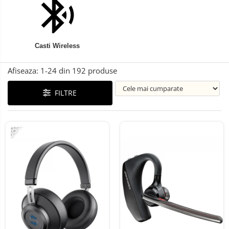
Telefoane mobile Oukitel
Telefoane mobile Ulefone
Telefoane mobile Unihertz
Telefoane mobile Cubot
Casti Wireless
Telefoane mobile Blackview
Telefoane mobile OSCAL
Afiseaza:
1-
24
din
192
produse
Telefoane mobile Fossibot
FILTRE
Telefoane mobile Lagenio
Telefoane mobile Samsung
-68%
Telefoane mobile iSEN
Telefoane mobile F150
Telefoane mobile HUAWEI
Telefoane mobile iHunt
Telefoane mobile Xiaomi
Telefoane mobile AGM
Telefoane mobile Realme
Telefoane mobile ZTE Nubia