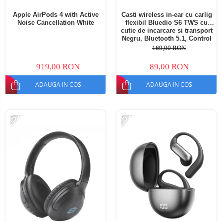
Apple AirPods 4 with Active
Casti wireless in-ear cu carlig
Noise Cancellation White
flexibil Bluedio S6 TWS cu
cutie de incarcare si transport
Negru, Bluetooth 5.1, Control
tactil, Type-C
169,00 RON
919,00 RON
89,00 RON
ADAUGA IN COS
ADAUGA IN COS
-53%
-25%