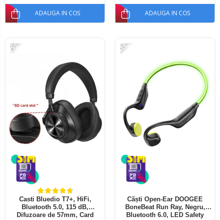
ADAUGA IN COS
ADAUGA IN COS
-40%
-8%
Casti Bluedio T7+, HiFi,
Căști Open-Ear DOOGEE
Bluetooth 5.0, 115 dB,
BoneBeat Run Ray, Negru,
Difuzoare de 57mm, Card
Bluetooth 6.0, LED Safety