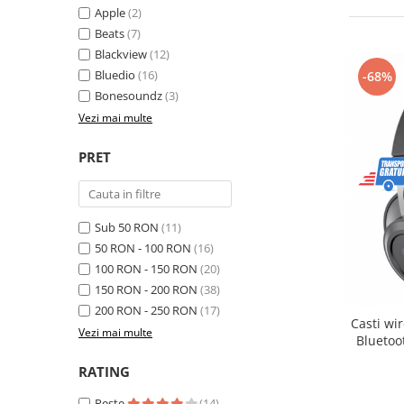
Telefoane mobile RugOne
Apple
(2)
Telefoane mobile Doogee
Beats
(7)
Blackview
(12)
Telefoane mobile Oukitel
Bluedio
(16)
-68%
Telefoane mobile Ulefone
Bonesoundz
(3)
Telefoane mobile Unihertz
Vezi mai multe
Telefoane mobile Cubot
Telefoane mobile Blackview
PRET
Telefoane mobile OSCAL
Telefoane mobile Fossibot
Telefoane mobile Lagenio
Sub 50 RON
(11)
Telefoane mobile Samsung
50 RON - 100 RON
(16)
Telefoane mobile iSEN
100 RON - 150 RON
(20)
150 RON - 200 RON
(38)
Telefoane mobile F150
200 RON - 250 RON
(17)
Telefoane mobile HUAWEI
Casti wi
Vezi mai multe
Telefoane mobile iHunt
Bluetoo
Telefoane mobile Xiaomi
RATING
Telefoane mobile AGM
Peste
(14)