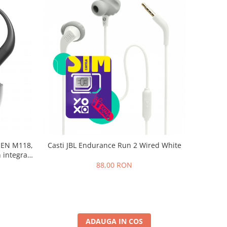
iSEN M118,
Casti JBL Endurance Run 2 Wired White
 integrat,
ateriei,
88,00 RON
istrare +
e
ADAUGA IN COS