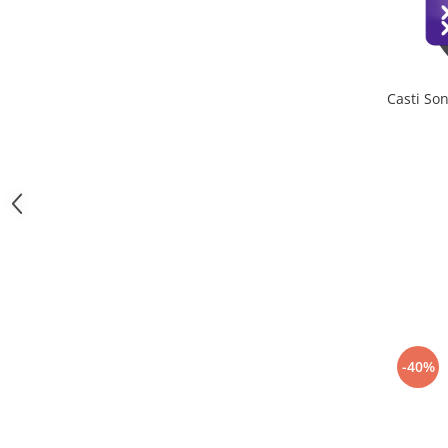
Trotinete
Piese si accesorii
Biciclete electrice
Casti So
Gadgets
Smart Home
Produse Ingrijire Personala
Accesorii Gadgets
Drone cu Camera
Baterii externe
Accesorii Auto
Lifestyle
Boxe Portabile
-40%
Cititoare Cod Bare
Navigații auto dedicate
Power station - Stații de energie