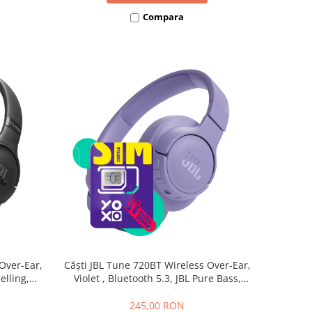
Compara
Over-Ear,
Căști JBL Tune 720BT Wireless Over-Ear,
elling,
Violet , Bluetooth 5.3, JBL Pure Bass,
Autonomie
Autonomie 76h, Multipoint, Microfon,
liabile
Pliabile
245,00 RON