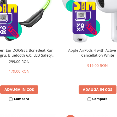
Apple AirPods 4 with Active
pen-Ear DOOGEE BoneBeat Run
Cancellation White
gru, Bluetooth 6.0, LED Safety
P66, 10h Autonomie, Dual Device
299,00 RON
919,00 RON
179,00 RON
ADAUGA IN COS
ADAUGA IN COS
Compara
Compara