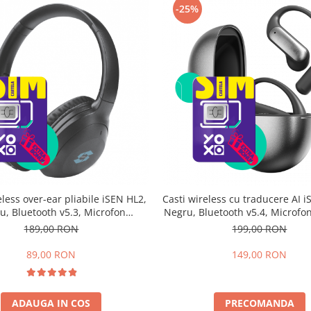
-25%
eless over-ear pliabile iSEN HL2,
Casti wireless cu traducere AI 
u, Bluetooth v5.3, Microfon
Negru, Bluetooth v5.4, Microfon
t, ANC (active noise cancelling),
Sunet HIFI, Afisaj digital al b
189,00 RON
199,00 RON
Bas stereo, 300mAh
Incarcare rapida Type-C, Inreg
Traducere + Transcrier
89,00 RON
149,00 RON
ADAUGA IN COS
PRECOMANDA