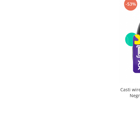
-53%
Casti wir
Negr
incorpora