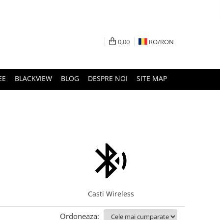
0,00
RO/
RON
EE
BLACKVIEW
BLOG
DESPRE NOI
SITE MAP
Casti Wireless
Ordoneaza: