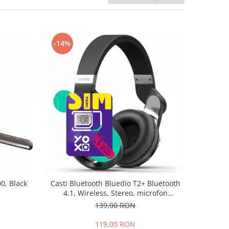
-14%
0, Black
Casti Bluetooth Bluedio T2+ Bluetooth
4.1, Wireless, Stereo, microfon
incorporat, microSD, FM
139,00 RON
119,00 RON