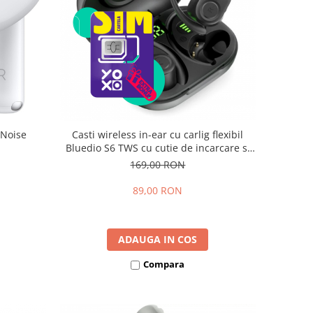
 Noise
Casti wireless in-ear cu carlig flexibil
Bluedio S6 TWS cu cutie de incarcare si
transport Negru, Bluetooth 5.1, Control
169,00 RON
tactil, Type-C
89,00 RON
ADAUGA IN COS
Compara