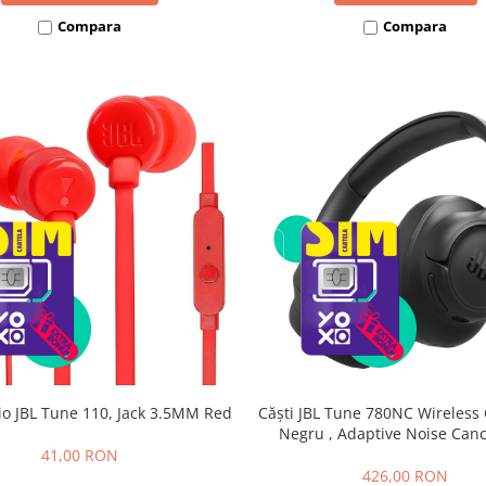
Compara
Compara
io JBL Tune 110, Jack 3.5MM Red
Căști JBL Tune 780NC Wireless 
Negru , Adaptive Noise Canc
Bluetooth 6.0, JBL Pure Bass, 
41,00 RON
76h, Multipoint, Microfon, P
426,00 RON