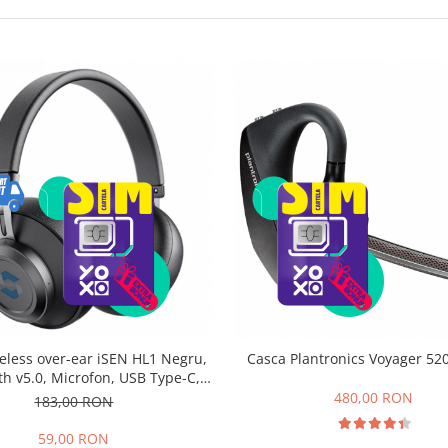
reless over-ear iSEN HL1 Negru,
Casca Plantronics Voyager 520
th v5.0, Microfon, USB Type-C,
300mAh
480,00 RON
183,00 RON
59,00 RON