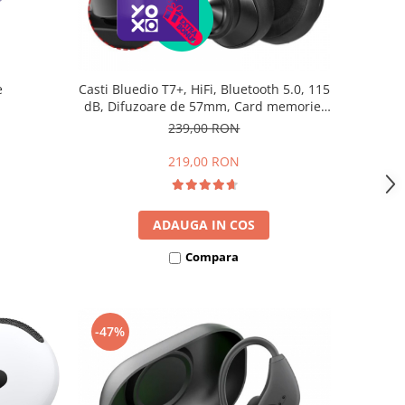
e
Casti Bluedio T7+, HiFi, Bluetooth 5.0, 115
dB, Difuzoare de 57mm, Card memorie,
Control vocal, 4 microfoane, Izolare
239,00 RON
zgomot reglabila
219,00 RON
ADAUGA IN COS
Compara
-47%