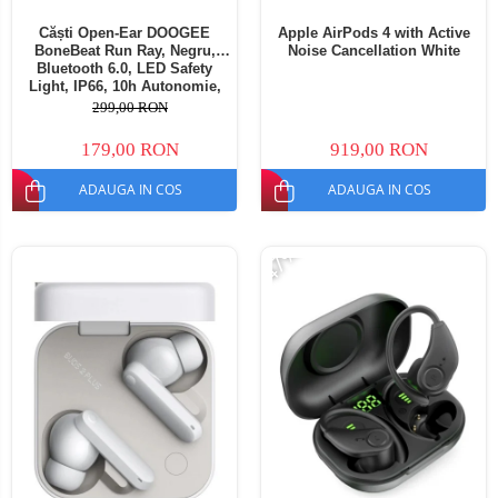
Căști Open-Ear DOOGEE
Apple AirPods 4 with Active
BoneBeat Run Ray, Negru,
Noise Cancellation White
Bluetooth 6.0, LED Safety
Light, IP66, 10h Autonomie,
Dual Device
299,00 RON
179,00 RON
919,00 RON
ADAUGA IN COS
ADAUGA IN COS
-47%