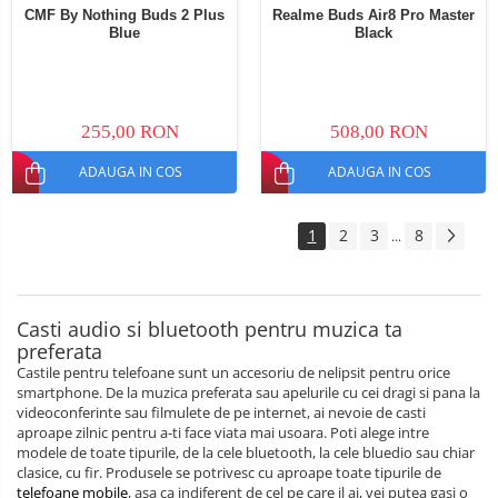
CMF By Nothing Buds 2 Plus
Realme Buds Air8 Pro Master
Blue
Black
255,00 RON
508,00 RON
ADAUGA IN COS
ADAUGA IN COS
1
2
3
8
...
Casti audio si bluetooth pentru muzica ta
preferata
Castile pentru telefoane sunt un accesoriu de nelipsit pentru orice
smartphone. De la muzica preferata sau apelurile cu cei dragi si pana la
videoconferinte sau filmulete de pe internet, ai nevoie de casti
aproape zilnic pentru a-ti face viata mai usoara. Poti alege intre
modele de toate tipurile, de la cele bluetooth, la cele bluedio sau chiar
clasice, cu fir. Produsele se potrivesc cu aproape toate tipurile de
telefoane mobile
, asa ca indiferent de cel pe care il ai, vei putea gasi o