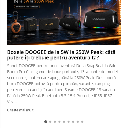
Boxele DOOGEE de la 5W la 250W Peak: câtă
putere îți trebuie pentru aventura ta?
Sunet DOOGEE pentru orice aventură De la SnapBeat la Wild
Boom Pro Cinci game de boxe portabile, 13 variante de model
și culoare și puteri care ajung până la 250W Peak. Descoperă
boxa DOOGEE potrivită pentru plimbări, vacanțe, camping,
petreceri sau audiții în aer liber. 5 game DOOGEE 13 variante
Până la 250W Peak Bluetooth 5.3 / 5.4 Protecție IP55–IP67
Vezi...
Citeste mai mult