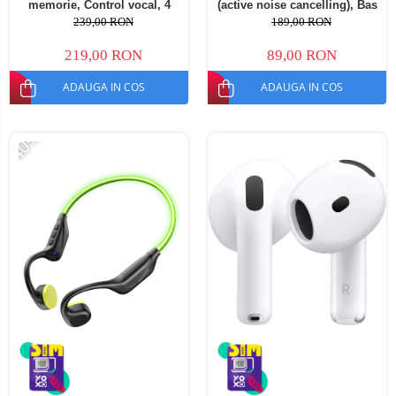
memorie, Control vocal, 4
(active noise cancelling), Bas
microfoane, Izolare zgomot
stereo, 300mAh
239,00 RON
189,00 RON
reglabila
219,00 RON
89,00 RON
ADAUGA IN COS
ADAUGA IN COS
-40%