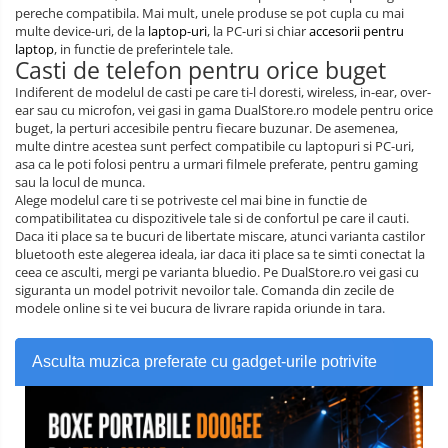
pereche compatibila. Mai mult, unele produse se pot cupla cu mai
multe device-uri, de la
laptop-uri
, la PC-uri si chiar
accesorii pentru
laptop
, in functie de preferintele tale.
Casti de telefon pentru orice buget
Indiferent de modelul de casti pe care ti-l doresti, wireless, in-ear, over-
ear sau cu microfon, vei gasi in gama DualStore.ro modele pentru orice
buget, la perturi accesibile pentru fiecare buzunar. De asemenea,
multe dintre acestea sunt perfect compatibile cu laptopuri si PC-uri,
asa ca le poti folosi pentru a urmari filmele preferate, pentru gaming
sau la locul de munca.
Alege modelul care ti se potriveste cel mai bine in functie de
compatibilitatea cu dispozitivele tale si de confortul pe care il cauti.
Daca iti place sa te bucuri de libertate miscare, atunci varianta castilor
bluetooth este alegerea ideala, iar daca iti place sa te simti conectat la
ceea ce asculti, mergi pe varianta bluedio. Pe DualStore.ro vei gasi cu
siguranta un model potrivit nevoilor tale. Comanda din zecile de
modele online si te vei bucura de livrare rapida oriunde in tara.
Asculta muzica preferate cu gadget-urile potrivite