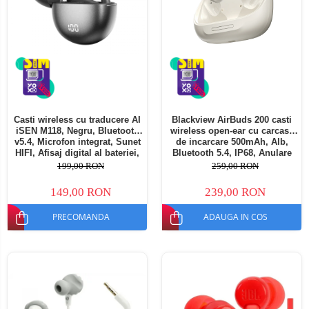
Casti wireless cu traducere AI
Blackview AirBuds 200 casti
iSEN M118, Negru, Bluetooth
wireless open-ear cu carcasa
v5.4, Microfon integrat, Sunet
de incarcare 500mAh, Alb,
HIFI, Afisaj digital al bateriei,
Bluetooth 5.4, IP68, Anulare
Incarcare rapida Type-C,
zgomot AI, Asistent vocal,
199,00 RON
259,00 RON
Inregistrare + Traducere +
Control tactil, Silicon, Afisaj
Transcriere
LED inteligent
149,00 RON
239,00 RON
PRECOMANDA
ADAUGA IN COS