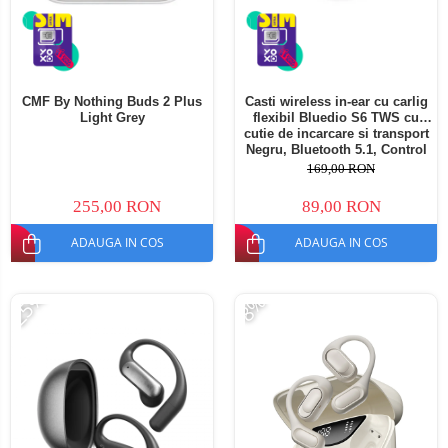
CMF By Nothing Buds 2 Plus
Casti wireless in-ear cu carlig
Light Grey
flexibil Bluedio S6 TWS cu
cutie de incarcare si transport
Negru, Bluetooth 5.1, Control
tactil, Type-C
169,00 RON
255,00 RON
89,00 RON
ADAUGA IN COS
ADAUGA IN COS
-25%
-8%