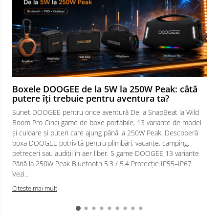
Boxele DOOGEE de la 5W la 250W Peak: câtă
putere îți trebuie pentru aventura ta?
Sunet DOOGEE pentru orice aventură De la SnapBeat la Wild
Boom Pro Cinci game de boxe portabile, 13 variante de model
și culoare și puteri care ajung până la 250W Peak. Descoperă
boxa DOOGEE potrivită pentru plimbări, vacanțe, camping,
petreceri sau audiții în aer liber. 5 game DOOGEE 13 variante
Până la 250W Peak Bluetooth 5.3 / 5.4 Protecție IP55–IP67
Vezi...
Citeste mai mult