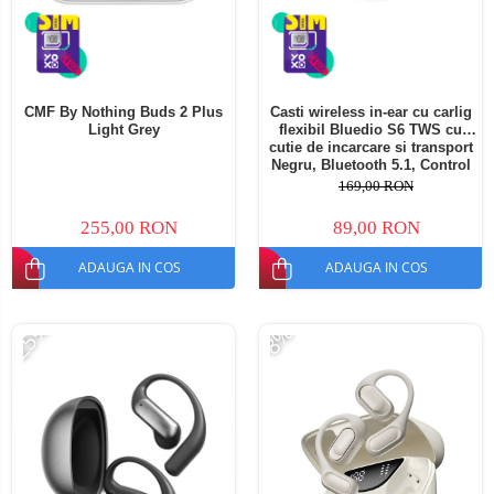
CMF By Nothing Buds 2 Plus
Casti wireless in-ear cu carlig
Light Grey
flexibil Bluedio S6 TWS cu
cutie de incarcare si transport
Negru, Bluetooth 5.1, Control
tactil, Type-C
169,00 RON
255,00 RON
89,00 RON
ADAUGA IN COS
ADAUGA IN COS
-25%
-8%