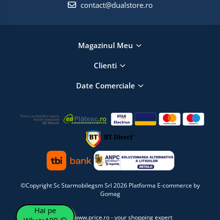
contact@dualstore.ro
Magazinul Meu
Clienti
Date Comerciale
©Copyright Sc Starmobilegsm Srl 2026
Platforma E-commerce by
Gomag
Hai pe