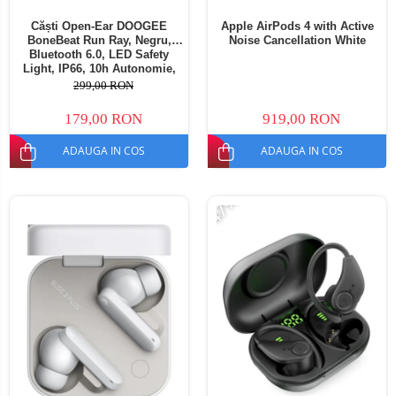
Căști Open-Ear DOOGEE
Apple AirPods 4 with Active
BoneBeat Run Ray, Negru,
Noise Cancellation White
Bluetooth 6.0, LED Safety
Light, IP66, 10h Autonomie,
Dual Device
299,00 RON
179,00 RON
919,00 RON
ADAUGA IN COS
ADAUGA IN COS
-47%