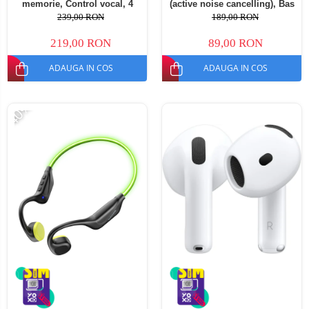
memorie, Control vocal, 4
(active noise cancelling), Bas
microfoane, Izolare zgomot
stereo, 300mAh
239,00 RON
189,00 RON
reglabila
219,00 RON
89,00 RON
ADAUGA IN COS
ADAUGA IN COS
-40%