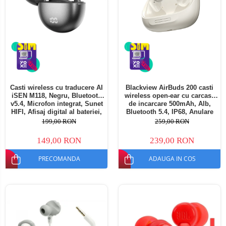
Casti wireless cu traducere AI
Blackview AirBuds 200 casti
iSEN M118, Negru, Bluetooth
wireless open-ear cu carcasa
v5.4, Microfon integrat, Sunet
de incarcare 500mAh, Alb,
HIFI, Afisaj digital al bateriei,
Bluetooth 5.4, IP68, Anulare
Incarcare rapida Type-C,
zgomot AI, Asistent vocal,
199,00 RON
259,00 RON
Inregistrare + Traducere +
Control tactil, Silicon, Afisaj
Transcriere
LED inteligent
149,00 RON
239,00 RON
PRECOMANDA
ADAUGA IN COS