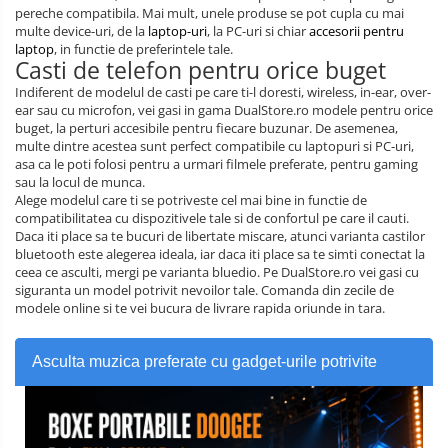
pereche compatibila. Mai mult, unele produse se pot cupla cu mai
multe device-uri, de la
laptop-uri
, la PC-uri si chiar
accesorii pentru
laptop
, in functie de preferintele tale.
Casti de telefon pentru orice buget
Indiferent de modelul de casti pe care ti-l doresti, wireless, in-ear, over-
ear sau cu microfon, vei gasi in gama DualStore.ro modele pentru orice
buget, la perturi accesibile pentru fiecare buzunar. De asemenea,
multe dintre acestea sunt perfect compatibile cu laptopuri si PC-uri,
asa ca le poti folosi pentru a urmari filmele preferate, pentru gaming
sau la locul de munca.
Alege modelul care ti se potriveste cel mai bine in functie de
compatibilitatea cu dispozitivele tale si de confortul pe care il cauti.
Daca iti place sa te bucuri de libertate miscare, atunci varianta castilor
bluetooth este alegerea ideala, iar daca iti place sa te simti conectat la
ceea ce asculti, mergi pe varianta bluedio. Pe DualStore.ro vei gasi cu
siguranta un model potrivit nevoilor tale. Comanda din zecile de
modele online si te vei bucura de livrare rapida oriunde in tara.
Asculta muzica preferate cu gadget-urile potrivite