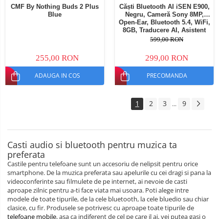
CMF By Nothing Buds 2 Plus
Căști Bluetooth AI iSEN E900,
Blue
Negru, Cameră Sony 8MP,
Open-Ear, Bluetooth 5.4, WiFi,
8GB, Traducere AI, Asistent
Vocal, Reducere Zgomot Dual
599,00 RON
MIC, 220mAh
255,00 RON
299,00 RON
ADAUGA IN COS
PRECOMANDA
1
2
3
9
...
Casti audio si bluetooth pentru muzica ta
preferata
Castile pentru telefoane sunt un accesoriu de nelipsit pentru orice
smartphone. De la muzica preferata sau apelurile cu cei dragi si pana la
videoconferinte sau filmulete de pe internet, ai nevoie de casti
aproape zilnic pentru a-ti face viata mai usoara. Poti alege intre
modele de toate tipurile, de la cele bluetooth, la cele bluedio sau chiar
clasice, cu fir. Produsele se potrivesc cu aproape toate tipurile de
telefoane mobile
, asa ca indiferent de cel pe care il ai, vei putea gasi o