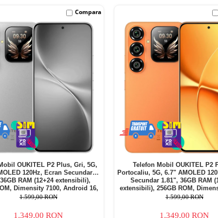
Compara
Mobil OUKITEL P2 Plus, Gri, 5G,
Telefon Mobil OUKITEL P2 P
AMOLED 120Hz, Ecran Secundar
Portocaliu, 5G, 6.7" AMOLED 120
 36GB RAM (12+24 extensibili),
Secundar 1.81", 36GB RAM (
M, Dimensity 7100, Android 16,
extensibili), 256GB ROM, Dimens
IM, WiFi 6, 5000mAh, 45W, Dual
Android 16, NFC, eSIM, WiFi 6,
1.599,00 RON
1.599,00 RON
SIM
45W, Dual SIM
1.349,00 RON
1.349,00 RON