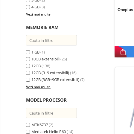
3 GB
(2)
electrice
4 GB
(3)
Media player cu Android
Oneplus 
Vezi mai multe
TV Box
Produse
resigilate
Accesorii
MEMORIE RAM
Termometre
Miracast
non
contact
Aspiratoare
robot,
1 GB
(1)
piese si
Piese de schimb telefoane
10GB extensibili
(26)
accesorii
mobile
12GB
(138)
12GB (3+9 extensibili)
(16)
12GB (3GB+9GB extensibili)
(7)
Vezi mai multe
MODEL PROCESOR
MTK6737
(2)
Mediatek Helio P60
(14)