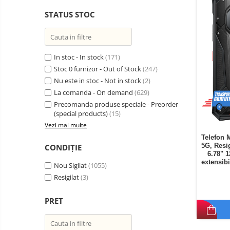
Telefoane mobile Oukitel
STATUS STOC
Telefoane mobile Ulefone
Telefoane mobile Unihertz
Telefoane mobile Cubot
In stoc - In stock
(171)
Telefoane mobile Blackview
Stoc 0 furnizor - Out of Stock
(247)
Telefoane mobile OSCAL
Nu este in stoc - Not in stock
(2)
Telefoane mobile Fossibot
La comanda - On demand
(629)
Precomanda produse speciale - Preorder
Telefoane mobile Lagenio
(special products)
(15)
Telefoane mobile Samsung
Vezi mai multe
Telefoane mobile iSEN
Telefon 
5G, Resi
CONDIȚIE
Telefoane mobile F150
6.78" 
Telefoane mobile HUAWEI
extensibi
Nou Sigilat
(1055)
16
Telefoane mobile iHunt
Resigilat
(3)
Telefoane mobile Xiaomi
PRET
Telefoane mobile AGM
Telefoane mobile Realme