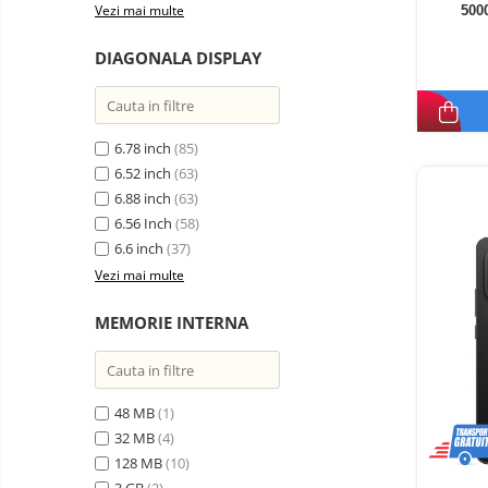
electrice
Vezi mai multe
500
Piese si accesorii
Gadgets
DIAGONALA DISPLAY
Smart Home
Produse Ingrijire Personala
Accesorii Gadgets
6.78 inch
(85)
Drone cu Camera
6.52 inch
(63)
Baterii externe
6.88 inch
(63)
6.56 Inch
(58)
Accesorii Auto
6.6 inch
(37)
Lifestyle
Vezi mai multe
Boxe Portabile
MEMORIE INTERNA
Cititoare Cod Bare
Navigații auto dedicate
Power station - Stații de
energie electrică portabile
48 MB
(1)
32 MB
(4)
Panouri solare portabile
128 MB
(10)
Statii incarcare masini