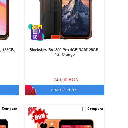
, 128GB,
Blackview BV4800 Pro 4GB RAM128GB,
4G, Orange
740,00 RON
ADAUGA IN COS
-33%
Compara
Compara