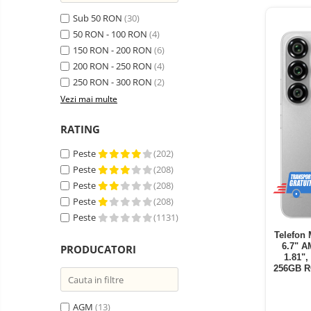
Telefoane mobile ZTE Nubia
Sub 50 RON
(30)
Telefoane mobile ALTE
50 RON - 100 RON
(4)
BRANDURI
150 RON - 200 RON
(6)
Tablete PC, mini PC si
200 RON - 250 RON
(4)
laptopuri
250 RON - 300 RON
(2)
Tablete PC
Vezi mai multe
Tablete pc cu proiector video
RATING
Tablete rezistente
Tablete pentru copii
Peste
(202)
Peste
(208)
Laptop-uri
Peste
(208)
Monitoare pc
Peste
(208)
Peste
(1131)
Mini Pc
Telefon 
Accesorii
6.7" 
PRODUCATORI
1.81",
TV si Proiectoare Smart
256GB RO
Camere auto, home si sport
NFC, eS
Camere auto DVR
AGM
(13)