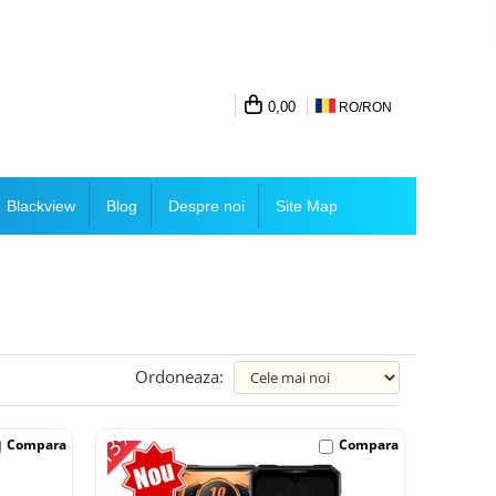
0,00
RO/
RON
Blackview
Blog
Despre noi
Site Map
Ordoneaza:
-13%
Compara
Compara