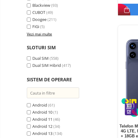
Oglinzi auto smart cu camera
Blackview
(93)
CUBOT
(49)
Camere Supraveghere
Doogee
(211)
Mini Video Camera
FiGi
(5)
Accesorii Camere
Vezi mai multe
Supraveghere
SLOTURI SIM
Casti
Casti Wireless
Ceasuri
Dual SIM
(558)
si Inele
Casti cu Fir
Dual SIM Hibrid
(417)
smart,
Trotinete
bratari
Casti Profesionale
electrice
SISTEM DE OPERARE
fitness
si
Smartwatch
accesorii
Ceasuri Smart pentru copii
Bratari Fitness
Android
(61)
Android 10
(1)
Inel Smart
Android 11
(46)
Accesorii Smartwatch
Android 12
(34)
Telefon M
4G LTE, 
Trotinete
Biciclete
Android 13
(134)
+ 18GB e