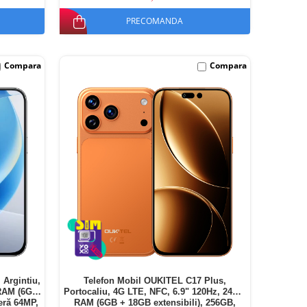
PRECOMANDA
Compara
Compara
 Argintiu,
Telefon Mobil OUKITEL C17 Plus,
 RAM (6GB
Portocaliu, 4G LTE, NFC, 6.9" 120Hz, 24GB
eră 64MP,
RAM (6GB + 18GB extensibili), 256GB,