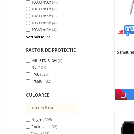
10000 mAh
(47)
10100 mAh
(9)
10200 mAh
(6)
10300 mAh
(4)
10360 mAh
(4)
Vezi mai multe
FACTOR DE PROTECTIE
Samsung 
MIL-STD-810H
(2)
Nu
(137)
IP68
(520)
IP69K
(482)
CULOAREE
Negru
(395)
Portocaliu
(92)
Verde
(88)