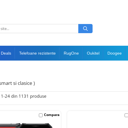
 Deals
Telefoane rezistente
RugOne
Oukitel
Doogee
smart si clasice )
1-
24
din
1131
produse
Compara