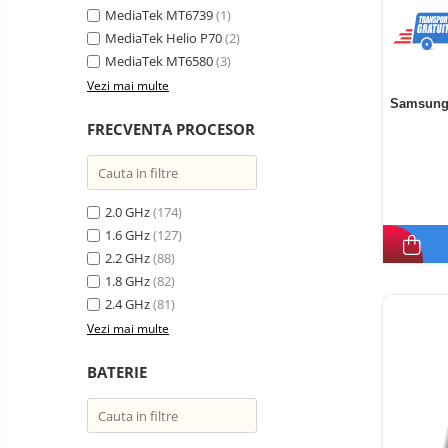
MediaTek MT6739
(1)
MediaTek Helio P70
(2)
MediaTek MT6580
(3)
Vezi mai multe
Samsung 
FRECVENTA PROCESOR
2.0 GHz
(174)
1.6 GHz
(127)
2.2 GHz
(88)
1.8 GHz
(82)
2.4 GHz
(81)
Vezi mai multe
BATERIE