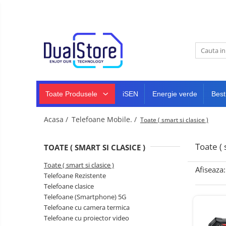
Noutati
Best Deals
Toate Produsele
Producatori Telefoane Mobila
Telefoane mobile
Toate ( smart si clasice )
Telefoane Rezistente
Toate Produsele
iSEN
Energie verde
Best
Telefoane cu proiector video
Telefoane (Smartphone) 5G
Acasa /
Telefoane Mobile. /
Toate ( smart si clasice )
Telefoane cu camera termica
Toate ( 
TOATE ( SMART SI CLASICE )
Telefoane clasice
Toate ( smart si clasice )
Piese si accesorii telefoane
Afiseaza:
Telefoane Rezistente
mobile
Telefoane clasice
Producatori telefoane
Telefoane (Smartphone) 5G
Telefoane mobile RugOne
Telefoane cu camera termica
Telefoane cu proiector video
Telefoane mobile Doogee