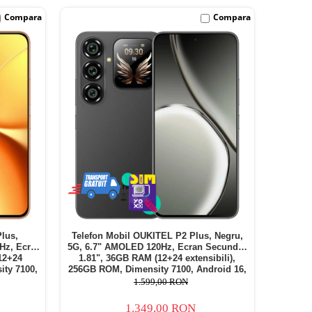
Compara
Compara
lus,
Telefon Mobil OUKITEL P2 Plus, Negru,
Hz, Ecran
5G, 6.7" AMOLED 120Hz, Ecran Secundar
12+24
1.81", 36GB RAM (12+24 extensibili),
ity 7100,
256GB ROM, Dimensity 7100, Android 16,
 5000mAh,
NFC, eSIM, WiFi 6, 5000mAh, 45W, Dual
1.599,00 RON
SIM
1.349,00 RON