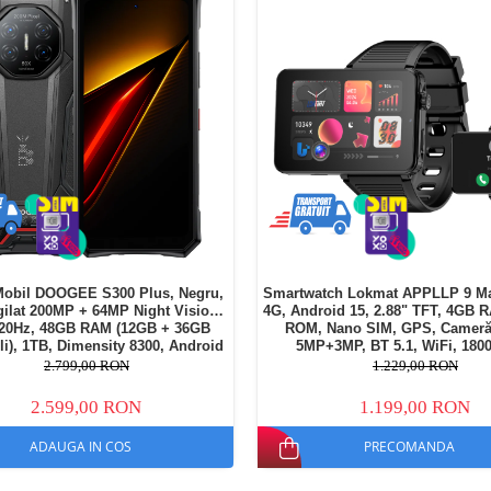
Mobil DOOGEE S300 Plus, Negru,
Smartwatch Lokmat APPLLP 9 Ma
gilat 200MP + 64MP Night Vision,
4G, Android 15, 2.88" TFT, 4GB 
120Hz, 48GB RAM (12GB + 36GB
ROM, Nano SIM, GPS, Cameră
li), 1TB, Dimensity 8300, Android
5MP+3MP, BT 5.1, WiFi, 18
, NFC, 11000mAh, Dual SIM
2.799,00 RON
1.229,00 RON
2.599,00 RON
1.199,00 RON
ADAUGA IN COS
PRECOMANDA