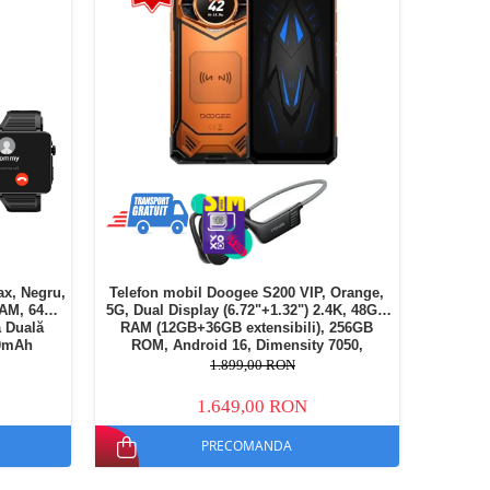
x, Negru,
Telefon mobil Doogee S200 VIP, Orange,
RAM, 64GB
5G, Dual Display (6.72"+1.32") 2.4K, 48GB
 Duală
RAM (12GB+36GB extensibili), 256GB
00mAh
ROM, Android 16, Dimensity 7050,
10100mAh, Casti wireless BoneBeat Run,
1.899,00 RON
Dual SIM
1.649,00 RON
PRECOMANDA