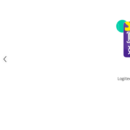
Trotinete
Piese si accesorii
Biciclete electrice
Gadgets
Smart Home
Produse Ingrijire Personala
Accesorii Gadgets
Drone cu Camera
Baterii externe
Logit
Accesorii Auto
Lifestyle
Boxe Portabile
Cititoare Cod Bare
Navigații auto dedicate
Power station - Stații de energie