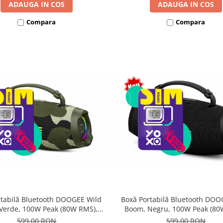
ADAUGA IN COS
ADAUGA IN COS
Compara
Compara
rtabilă Bluetooth DOOGEE Wild
Boxă Portabilă Bluetooth DOO
Verde, 100W Peak (80W RMS),
Boom, Negru, 100W Peak (80
th 5.3, IP55, RGB, TWS Stereo,
Bluetooth 5.3, IP55, RGB, TWS
599,00 RON
599,00 RON