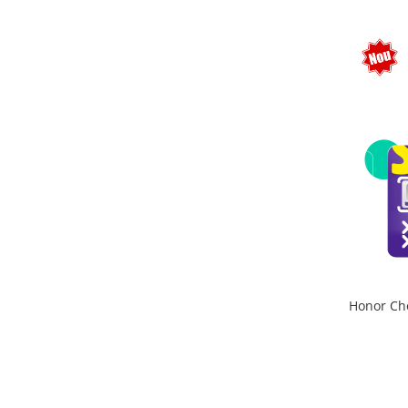
electrică portabile
Panouri solare portabile
Statii incarcare masini electrice
Media player cu Android
TV Box
Accesorii
Miracast
Produse resigilate
Termometre non contact
Aspiratoare robot, piese si accesorii
Piese de schimb telefoane mobile
Honor Ch