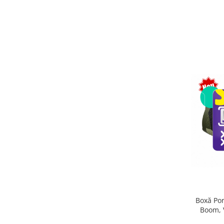
Boxă Po
Boom, 
Bluetoo