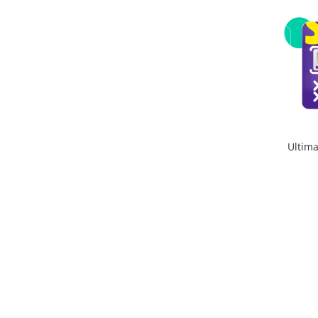
Camere Supraveghere
Mini Video Camera
Accesorii Camere Supraveghere
Casti
Casti Wireless
Casti cu Fir
Ultima
Casti Profesionale
Ceasuri si Inele smart, bratari
fitness
Smartwatch
Ceasuri Smart pentru copii
Bratari Fitness
Inel Smart
Accesorii Smartwatch
Trotinete electrice si accesorii