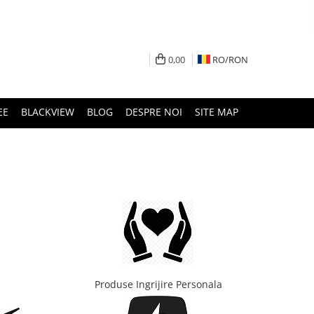
0,00
RO/
RON
EE
BLACKVIEW
BLOG
DESPRE NOI
SITE MAP
Produse Ingrijire Personala