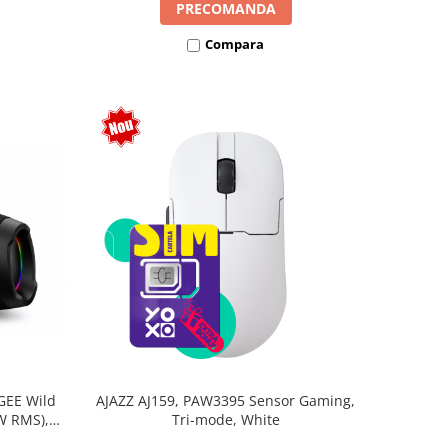
PRECOMANDA
Compara
GEE Wild
AJAZZ AJ159, PAW3395 Sensor Gaming,
W RMS),
Tri-mode, White
 Stereo,