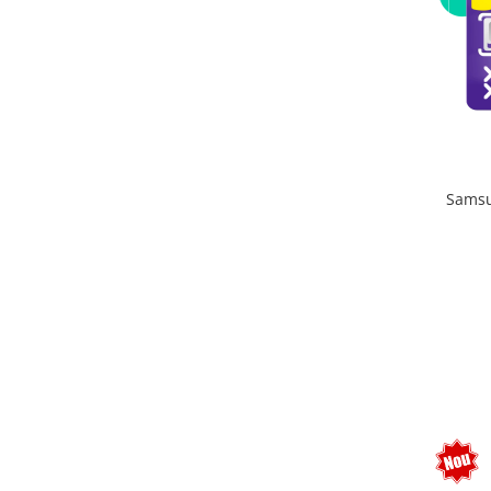
Telefoane mobile Realme
Telefoane mobile ZTE Nubia
Telefoane mobile ALTE BRANDURI
Tablete PC, mini PC si laptopuri
Tablete PC
Tablete pc cu proiector video
Tablete rezistente
Samsu
Tablete pentru copii
Laptop-uri
Monitoare pc
Mini Pc
Accesorii
TV si Proiectoare Smart
Camere auto, home si sport
Camere auto DVR
Oglinzi auto smart cu camera