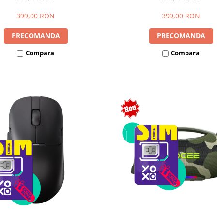
F Card, AUX, 6000mAh, Curea
USB, TF Card, AUX, 6000mAh
Umăr
Umăr
399,00 RON
399,00 RON
PRECOMANDA
PRECOMANDA
Compara
Compara