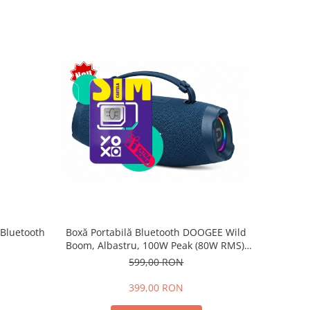
Boxă Portabilă Bluetooth DOOGEE Wild
Bluetooth
Boom, Albastru, 100W Peak (80W RMS),
Bluetooth 5.3, IP55, RGB, TWS Stereo,
599,00 RON
USB, TF Card, AUX, 6000mAh, Curea
Umăr
399,00 RON