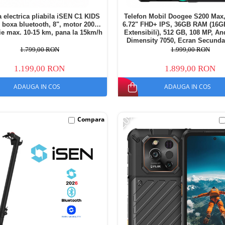
a electrica pliabila iSEN C1 KIDS
Telefon Mobil Doogee S200 Max,
, boxa bluetooth, 8", motor 200W,
6.72" FHD+ IPS, 36GB RAM (16G
e max. 10-15 km, pana la 15km/h
Extensibili), 512 GB, 108 MP, An
Dimensity 7050, Ecran Secunda
Night Vision, 22000mAh, 66W, 
1.799,00 RON
1.999,00 RON
1.199,00 RON
1.899,00 RON
ADAUGA IN COS
ADAUGA IN COS
-20%
Compara