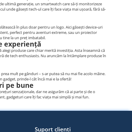
on de ultimă generație, un smartwatch care să-ți monitorizeze
cul unde găsești tech-ul care îți face viața mai ușoară, fără să-
lătească în plus doar pentru un logo. Aici găsești device-uri
istent, perfect pentru aventuri extreme, sau un proiector
u tine la un preț imbatabil.
re experiență
ă alegi produse care chiar merită investiția. Asta înseamnă că
oastră de tech enthusiasts. Nu aruncăm la întâmplare produse în
a prea mult pe gânduri – s-ar putea să nu mai fie acolo mâine.
 gadget, prinde-l cât încă mai e la ofertă!
uri pe bune
prețuri senzaționale, dar ne asigurăm că ai parte și de o
t, gadgeturi care îți fac viața mai simplă și mai fun.
Suport clienti