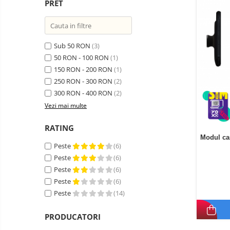
PRET
Telefoane mobile Oukitel
Telefoane mobile Ulefone
Telefoane mobile Unihertz
Sub 50 RON
(3)
Telefoane mobile Cubot
50 RON - 100 RON
(1)
Telefoane mobile Blackview
150 RON - 200 RON
(1)
Telefoane mobile OSCAL
250 RON - 300 RON
(2)
Telefoane mobile Fossibot
300 RON - 400 RON
(2)
Telefoane mobile Lagenio
Vezi mai multe
Telefoane mobile Samsung
RATING
Telefoane mobile iSEN
Modul ca
Peste
(6)
Telefoane mobile F150
Peste
(6)
Telefoane mobile HUAWEI
Peste
(6)
Telefoane mobile iHunt
Peste
(6)
Telefoane mobile Xiaomi
Peste
(14)
Telefoane mobile AGM
PRODUCATORI
Telefoane mobile Realme