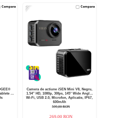
-55%
Compara
Compara
OOGEE®
Camera de actiune iSEN Mini V8, Negru,
ablete Pc
1.54" HD, 1080p, 30fps, 145° Wide Angle,
0s
Wi-Fi, USB 2.0, Microfon, Aplicatie, IP67,
600mAh
599,00 RON
269,00 RON