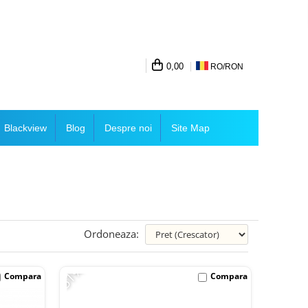
0,00
RO/
RON
Blackview
Blog
Despre noi
Site Map
Ordoneaza:
-51%
Compara
Compara