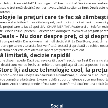
ri de top. Ai un wishlist? Ai un buget fix? Avem soluția! Fie că vrei un telef
s sau o trotinetă electrică pentru naveta zilnică, secțiunea
Best Deals
este lo
portofelul.
logie la prețuri care te fac să zâmbești
eu acel echilibru între calitate și preț, pentru că știm că nimeni nu vrea să p
a prețuri care te fac să spui „BĂI, CHIAR MERITĂ!”. Poate vrei un telefon rez
ru cinele chill cu prietenii – oricare ar fi dorința ta, avem ceva pregătit pentr
Deals – Nu doar despre preț, ci și desp
ă cumperi ieftin. Dar noi vrem mai mult decât atât. La DualStore, te ajutăm s
ducere pe care o vezi aici a fost verificată, testată și aprobată de echipa n
electăm doar cele care oferă un raport preț/calitate excelent.
ă limitată, decizie rapidă!
une dispar repede! Dacă vezi ceva ce îți place în secțiunea
Best Deals
, nu st
 de aici sunt mereu fresh, schimbându-se rapid, așa că dacă ai pus ochii pe un
tore îți aduce tehnologie cool, la preț
 sinceri – cine nu iubește un deal bun? La
DualStore
, nu doar că îți aducem 
 de cumpărare fără stres. Livrare rapidă, suport prietenos și, cel mai importan
ză
Best Deals
acum și prinde oferta care îți transformă ziua într-una epică! 🚀
Social