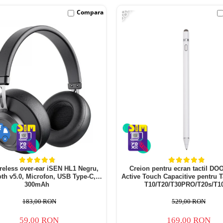
-68%
Compara
ireless over-ear iSEN HL1 Negru,
Creion pentru ecran tactil D
oth v5.0, Microfon, USB Type-C,
Active Touch Capacitive pentru T
300mAh
T10/T20/T30PRO/T20s/T1
183,00 RON
529,00 RON
59,00 RON
169,00 RON