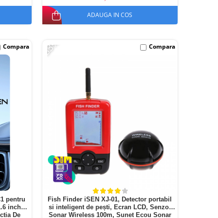
ADAUGA IN COS
-33%
Compara
Compara
1 pentru
Fish Finder iSEN XJ-01, Detector portabil
.6 inchi
si inteligent de pești, Ecran LCD, Senzor
ctia De
Sonar Wireless 100m, Sunet Ecou Sonar