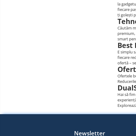
la gadgetu
fiecare pa
ți golești 
Tehno
Căutăm mer
premium, l
smart pent
Best 
E simplu s
fiecare re
ofertă – s
Ofert
Ofertele b
Reducerile
DualS
Hai să fim
experiență
Explorea
Newsletter