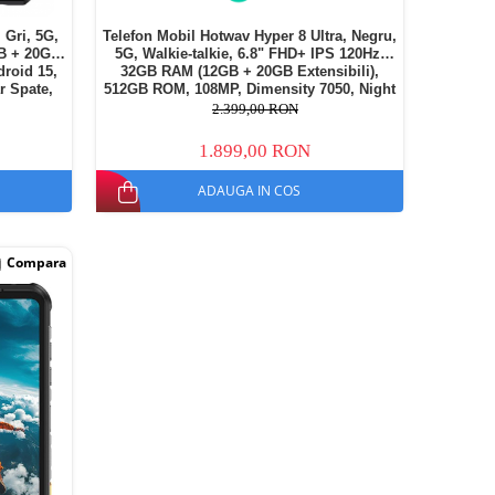
 Gri, 5G,
Telefon Mobil Hotwav Hyper 8 Ultra, Negru,
B + 20GB
5G, Walkie-talkie, 6.8" FHD+ IPS 120Hz,
droid 15,
32GB RAM (12GB + 20GB Extensibili),
r Spate,
512GB ROM, 108MP, Dimensity 7050, Night
Dual SIM
Vision, 12000mAh, 55W, Dual SIM
2.399,00 RON
1.899,00 RON
ADAUGA IN COS
Compara