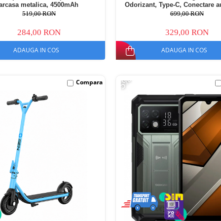
arcasa metalica, 4500mAh
Odorizant, Type-C, Conectare 
519,00 RON
699,00 RON
284,00 RON
329,00 RON
ADAUGA IN COS
ADAUGA IN COS
-5%
Compara