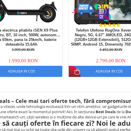
a electrica pliabila iSEN X9 Plus
Telefon Ulefone RugOne Xever
ru, BT, 10 inch, 500W, autonomie
Negru, 5G, 6.67" AMOLED, 2
 65km, pana la 25km/h, baterie
(12GB+12GB Extensibili), 512
detasabila 15.6Ah
50MP, Android 15, Dimensity 7025
interschimbabila, Camera termi
3.999,00 RON
3.492,00 RON
33W, D
1.999,00 RON
2.799,00 RON
ADAUGA IN COS
ADAUGA IN COS
eals – Cele mai tari oferte tech, fără compromisur
ra vitezei, unde tehnologia evoluează într-un ritm amețitor, iar gadgeturile dev
une oferte exact la momentul potrivit! Aici, în secțiunea
Best Deals
de la
Du
 smartwatch-uri, căști wireless și o mulțime de alte device-uri pe care le vrei 
 să cauți oferte în fiecare zi? Noi le ad
 să mai stai cu ochii pe toate site-urile din univers ca să găsești prețul perf