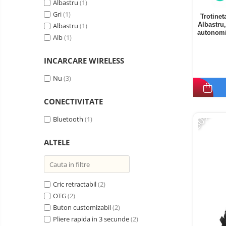
electrice
Albastru
(1)
Media player cu Android
Gri
(1)
Trotinet
Albastru
Albastru
(1)
TV Box
Produse
autonomi
Alb
(1)
resigilate
Accesorii
Termometre
Miracast
INCARCARE WIRELESS
non
contact
Aspiratoare
Nu
(3)
robot,
piese si
Piese de schimb telefoane
CONECTIVITATE
accesorii
mobile
-50%
Bluetooth
(1)
ALTELE
Cric retractabil
(2)
OTG
(2)
Buton customizabil
(2)
Pliere rapida in 3 secunde
(2)