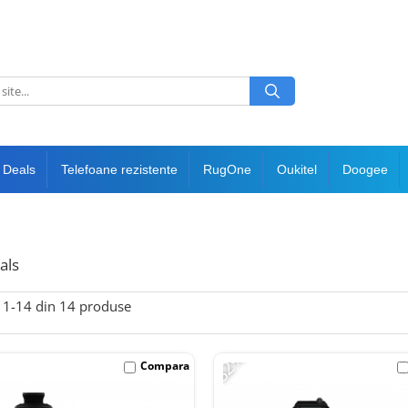
 Deals
Telefoane rezistente
RugOne
Oukitel
Doogee
als
1-
14
din
14
produse
-82%
Compara