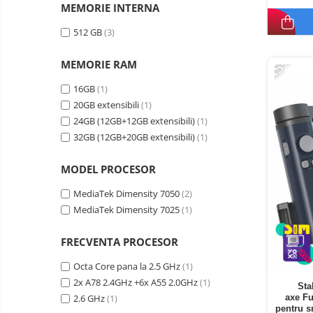
MEMORIE INTERNA
Oglinzi auto smart cu camera
Camere Supraveghere
512 GB
(3)
Mini Video Camera
-45%
MEMORIE RAM
Accesorii Camere
Supraveghere
16GB
(1)
20GB extensibili
(1)
Casti
24GB (12GB+12GB extensibili)
(1)
Casti Wireless
Ceasuri
32GB (12GB+20GB extensibili)
(1)
si Inele
Casti cu Fir
smart,
Trotinete
MODEL PROCESOR
bratari
Casti Profesionale
electrice
fitness
si
Smartwatch
MediaTek Dimensity 7050
(2)
accesorii
MediaTek Dimensity 7025
(1)
Ceasuri Smart pentru copii
Bratari Fitness
FRECVENTA PROCESOR
Inel Smart
Octa Core pana la 2.5 GHz
(1)
Accesorii Smartwatch
2x A78 2.4GHz +6x A55 2.0GHz
(1)
Sta
2.6 GHz
(1)
axe Fu
Trotinete
Biciclete
pentru s