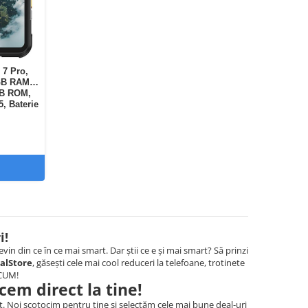
 7 Pro,
4GB RAM
GB ROM,
, Baterie
ca, eSIM,
i!
in din ce în ce mai smart. Dar știi ce e și mai smart? Să prinzi
alStore
, găsești cele mai cool reduceri la telefoane, trotinete
ACUM!
ucem direct la tine!
ect. Noi scotocim pentru tine și selectăm cele mai bune deal-uri