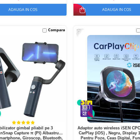
ADAUGA IN COS
ADAUGA IN COS
-53%
Compara
bilizator gimbal pliabil pe 3
Adaptor auto wireless iSEN CPC
nSnap Capture π (PI) Albastru
CarPlay (iOS) , Negru, Display 1
martphone, Giroscop, Bluetooth,
Pentru Poze, Ceas Digital, Fun