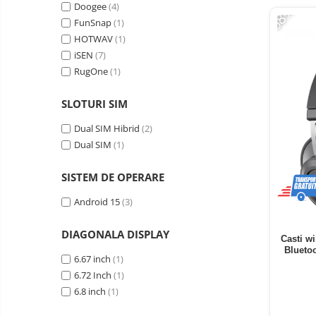
Telefoane mobile ZTE Nubia
Doogee
(4)
-68%
FunSnap
(1)
Telefoane mobile ALTE
BRANDURI
HOTWAV
(1)
iSEN
(7)
Tablete PC, mini PC si
RugOne
(1)
laptopuri
Tablete PC
SLOTURI SIM
Tablete pc cu proiector video
Dual SIM Hibrid
(2)
Tablete rezistente
Dual SIM
(1)
Tablete pentru copii
SISTEM DE OPERARE
Laptop-uri
Monitoare pc
Android 15
(3)
Mini Pc
DIAGONALA DISPLAY
Casti w
Accesorii
Blueto
6.67 inch
(1)
TV si Proiectoare Smart
6.72 Inch
(1)
Camere auto, home si sport
6.8 inch
(1)
Camere auto DVR