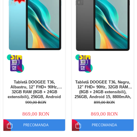
Tabletă DOOGEE T36,
Tabletă DOOGEE T36, Negru,
Albastru, 12" FHD+ 90Hz,
12" FHD+ 90Hz, 32GB RAM
32GB RAM (8GB + 24GB
(8GB + 24GB extensibili),
extensibili), 256GB, Android
256GB, Android 15, 8800mAh,
15, 8800mAh, Dual SIM
Dual SIM
999,00 RON
899,00 RON
869,00 RON
869,00 RON
PRECOMANDA
PRECOMANDA