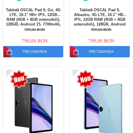
Tabletă OSCAL Pad 9, Gri, 4G
Tabletă OSCAL Pad 9,
LTE, 10.1" HD+ IPS, 12GB
Albastru, 4G LTE, 10.1" HD+
RAM (4GB + 8GB extensibili),
IPS, 12GB RAM (4GB + 8GB
128GB, Android 15, 7700mAh,
extensibili), 128GB, Android
Dual SIM
15, 7700mAh, Dual SIM
999,00 RON
999,00 RON
799,00 RON
799,00 RON
PRECOMANDA
PRECOMANDA
-35%
-35%