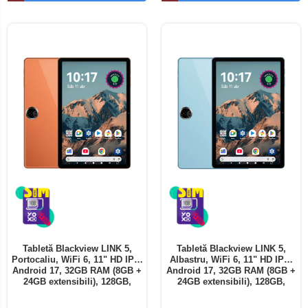
Telefoane mobile ALTE BRANDURI
Tabletă Blackview LINK 5,
Tabletă Blackview LINK 5,
Portocaliu, WiFi 6, 11" HD IPS,
Albastru, WiFi 6, 11" HD IPS,
Android 17, 32GB RAM (8GB +
Android 17, 32GB RAM (8GB +
24GB extensibili), 128GB,
24GB extensibili), 128GB,
Octa-Core 2.0GHz, 8300mAh,
Octa-Core 2.0GHz, 8300mAh,
Încărcare Rapidă 18W,
Încărcare Rapidă 18W,