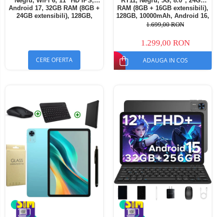
Negru, WiFi 6, 11" HD IPS,
RT11, Negru, 5G, 8.0", 24GB
Android 17, 32GB RAM (8GB +
RAM (8GB + 16GB extensibili),
24GB extensibili), 128GB,
128GB, 10000mAh, Android 16,
Octa-Core 2.0GHz, 8300mAh,
Cameră 16MP AI, Dock
1.699,00 RON
Încărcare Rapidă 18W,
Charging
Bluetooth 5.4
1.299,00 RON
CERE OFERTA
ADAUGA IN COS