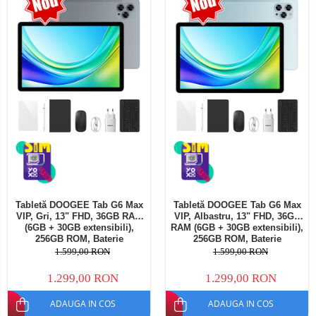
Telefoane mobile Oukitel
Telefoane mobile Ulefone
Telefoane mobile Unihertz
Telefoane mobile Cubot
Telefoane mobile Blackview
Telefoane mobile OSCAL
Telefoane mobile Fossibot
Telefoane mobile Lagenio
Telefoane mobile Samsung
Telefoane mobile iSEN
Telefoane mobile F150
Tabletă DOOGEE Tab G6 Max
Tabletă DOOGEE Tab G6 Max
Telefoane mobile HUAWEI
VIP, Gri, 13" FHD, 36GB RAM
VIP, Albastru, 13" FHD, 36GB
Telefoane mobile iHunt
(6GB + 30GB extensibili),
RAM (6GB + 30GB extensibili),
256GB ROM, Baterie
256GB ROM, Baterie
Telefoane mobile Xiaomi
10800mAh, Android, Wi-Fi
10800mAh, Android, Wi-Fi
1.599,00 RON
1.599,00 RON
Telefoane mobile AGM
1.299,00 RON
1.299,00 RON
Telefoane mobile Realme
ADAUGA IN COS
ADAUGA IN COS
Telefoane mobile ZTE Nubia