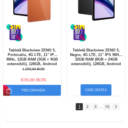
Tabletă Blackview ZENO 5,
Tabletă Blackview ZENO 5,
Portocaliu, 4G LTE, 11" IPS
Negru, 4G LTE, 11" IPS 90Hz,
90Hz, 12GB RAM (3GB + 9GB
32GB RAM (8GB + 24GB
extensibili), 128GB, Android
extensibili), 128GB, Android
16, Unisoc T7250, 8300mAh,
16, Unisoc T7250, 8300mAh,
1.299,00 RON
Doke AI 2.0, Gemini AI, Dual
Doke AI 2.0, Gemini AI, Dual
SIM
SIM
839,00 RON
CERE OFERTA
PRECOMANDA
1
2
3
16
...