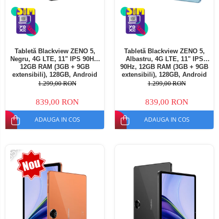
Tabletă Blackview ZENO 5,
Tabletă Blackview ZENO 5,
Negru, 4G LTE, 11" IPS 90Hz,
Albastru, 4G LTE, 11" IPS
12GB RAM (3GB + 9GB
90Hz, 12GB RAM (3GB + 9GB
extensibili), 128GB, Android
extensibili), 128GB, Android
16, Unisoc T7250, 8300mAh,
16, Unisoc T7250, 8300mAh,
1.299,00 RON
1.299,00 RON
Doke AI 2.0, Gemini AI, Dual
Doke AI 2.0, Gemini AI, Dual
SIM
SIM
839,00 RON
839,00 RON
ADAUGA IN COS
ADAUGA IN COS
-35%