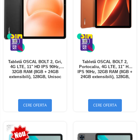
Tabletă OSCAL BOLT 2, Gri,
Tabletă OSCAL BOLT 2,
4G LTE, 11" HD IPS 90Hz,
Portocaliu, 4G LTE, 11" HD
32GB RAM (8GB + 24GB
IPS 90Hz, 32GB RAM (8GB +
extensibili), 128GB, Unisoc
24GB extensibili), 128GB,
T7250, 8300mAh, Android 16,
Unisoc T7250, 8300mAh,
Dual SIM
Android 16, Dual SIM
CERE OFERTA
CERE OFERTA
-13%