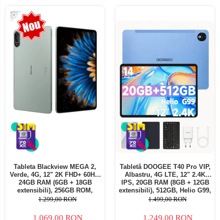
-18%
Tableta Blackview MEGA 2,
Tabletă DOOGEE T40 Pro VIP,
Verde, 4G, 12" 2K FHD+ 60Hz,
Albastru, 4G LTE, 12" 2.4K
24GB RAM (6GB + 18GB
IPS, 20GB RAM (8GB + 12GB
extensibili), 256GB ROM,
extensibili), 512GB, Helio G99,
Android 15, Unisoc T615,
10800mAh, 33W, Android 14,
1.299,00 RON
1.499,00 RON
16MP+8MP, 9000mAh, 18W,
Dual SIM
Stylus, Face Unlock, Dual SIM
1.069,00 RON
1.249,00 RON