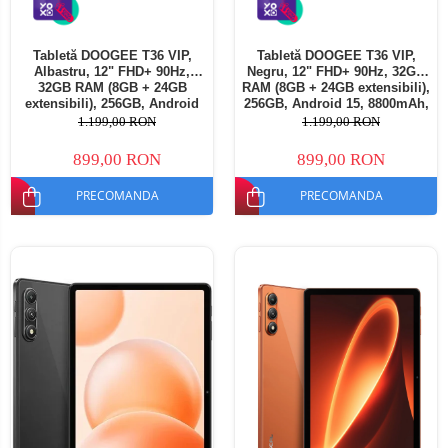
Tabletă DOOGEE T36 VIP,
Tabletă DOOGEE T36 VIP,
Albastru, 12" FHD+ 90Hz,
Negru, 12" FHD+ 90Hz, 32GB
32GB RAM (8GB + 24GB
RAM (8GB + 24GB extensibili),
extensibili), 256GB, Android
256GB, Android 15, 8800mAh,
15, 8800mAh, Dual SIM
Dual SIM
1.199,00 RON
1.199,00 RON
899,00 RON
899,00 RON
PRECOMANDA
PRECOMANDA