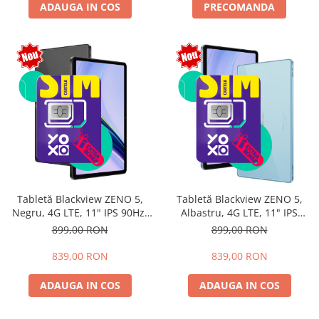
ADAUGA IN COS
PRECOMANDA
Tabletă Blackview ZENO 5,
Tabletă Blackview ZENO 5,
Negru, 4G LTE, 11" IPS 90Hz,
Albastru, 4G LTE, 11" IPS
12GB RAM (3GB + 9GB
90Hz, 12GB RAM (3GB + 9GB
899,00 RON
899,00 RON
extensibili), 128GB, Android
extensibili), 128GB, Android
16, Unisoc T7250, 8300mAh,
16, Unisoc T7250, 8300mAh,
839,00 RON
839,00 RON
Doke AI 2.0, Gemini AI, Dual
Doke AI 2.0, Gemini AI, Dual
SIM
SIM
ADAUGA IN COS
ADAUGA IN COS