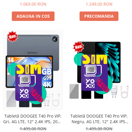
Android 15, Unisoc T615,
10800mAh, 33W, Android 14,
1.069,00 RON
1.249,00 RON
16MP+8MP, 9000mAh, 18W,
Dual SIM
Stylus, Face Unlock, Dual SIM
ADAUGA IN COS
PRECOMANDA
Tabletă DOOGEE T40 Pro VIP,
Tabletă DOOGEE T40 Pro VIP,
Negru, 4G LTE, 12" 2.4K IPS,
Gri, 4G LTE, 12" 2.4K IPS, 20GB
20GB RAM (8GB + 12GB
RAM (8GB + 12GB extensibili),
1.499,00 RON
1.499,00 RON