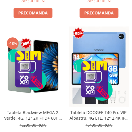
869,00 RON
869,00 RON
PRECOMANDA
PRECOMANDA
-18%
Tableta Blackview MEGA 2,
Tabletă DOOGEE T40 Pro VIP,
Verde, 4G, 12" 2K FHD+ 60Hz,
Albastru, 4G LTE, 12" 2.4K IPS,
24GB RAM (6GB + 18GB
20GB RAM (8GB + 12GB
1.299,00 RON
1.499,00 RON
extensibili), 256GB ROM,
extensibili), 512GB, Helio G99,