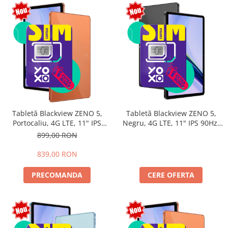
Tabletă Blackview ZENO 5,
Tabletă Blackview ZENO 5,
Portocaliu, 4G LTE, 11" IPS
Negru, 4G LTE, 11" IPS 90Hz,
90Hz, 12GB RAM (3GB + 9GB
32GB RAM (8GB + 24GB
899,00 RON
extensibili), 128GB, Android
extensibili), 128GB, Android
16, Unisoc T7250, 8300mAh,
16, Unisoc T7250, 8300mAh,
839,00 RON
Doke AI 2.0, Gemini AI, Dual
Doke AI 2.0, Gemini AI, Dual
SIM
SIM
PRECOMANDA
CERE OFERTA