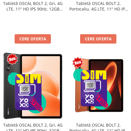
Tabletă OSCAL BOLT 2,
Tabletă OSCAL BOLT 2, Gri, 4G
Portocaliu, 4G LTE, 11" HD IPS
LTE, 11" HD IPS 90Hz, 12GB
90Hz, 12GB RAM (3GB + 9GB
RAM (3GB + 9GB extensibili),
extensibili), 128GB, Unisoc
128GB, Unisoc T7250,
T7250, 8300mAh, Android 16,
8300mAh, Android 16, Dual
Dual SIM
SIM
CERE OFERTA
CERE OFERTA
Tabletă OSCAL BOLT 2,
Tabletă OSCAL BOLT 2, Gri, 4G
Portocaliu, 4G LTE, 11" HD IPS
LTE, 11" HD IPS 90Hz, 32GB