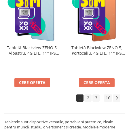
Tabletă Blackview ZENO 5,
Tabletă Blackview ZENO 5,
Albastru, 4G LTE, 11" IPS
Portocaliu, 4G LTE, 11" IPS
90Hz, 32GB RAM (8GB + 24GB
90Hz, 32GB RAM (8GB + 24GB
extensibili), 128GB, Android
extensibili), 128GB, Android
16, Unisoc T7250, 8300mAh,
16, Unisoc T7250, 8300mAh,
Doke AI 2.0, Gemini AI, Dual
Doke AI 2.0, Gemini AI, Dual
SIM
SIM
CERE OFERTA
CERE OFERTA
1
2
3
16
...
Tabletele sunt dispozitive versatile, portabile și puternice, ideale
pentru muncă, studiu, divertisment și creație. Modelele moderne