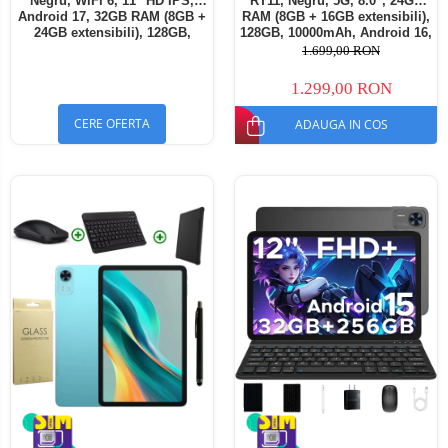
Negru, WiFi 6, 11" HD IPS,
RT11, Negru, 5G, 8.0", 24GB
Android 17, 32GB RAM (8GB +
RAM (8GB + 16GB extensibili),
24GB extensibili), 128GB,
128GB, 10000mAh, Android 16,
Octa-Core 2.0GHz, 8300mAh,
Cameră 16MP AI, Dock
1.699,00 RON
Încărcare Rapidă 18W,
Charging
Bluetooth 5.4
1.299,00 RON
CERE OFERTA
ADAUGA IN COS