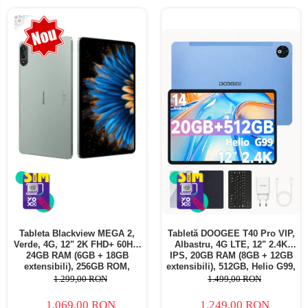
-18%
Tableta Blackview MEGA 2,
Tabletă DOOGEE T40 Pro VIP,
Verde, 4G, 12" 2K FHD+ 60Hz,
Albastru, 4G LTE, 12" 2.4K
24GB RAM (6GB + 18GB
IPS, 20GB RAM (8GB + 12GB
extensibili), 256GB ROM,
extensibili), 512GB, Helio G99,
Android 15, Unisoc T615,
10800mAh, 33W, Android 14,
1.299,00 RON
1.499,00 RON
16MP+8MP, 9000mAh, 18W,
Dual SIM
Stylus, Face Unlock, Dual SIM
1.069,00 RON
1.249,00 RON