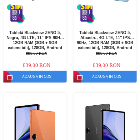
Tabletă Blackview ZENO 5,
Tabletă Blackview ZENO 5,
Negru, 4G LTE, 11" IPS 90Hz,
Albastru, 4G LTE, 11" IPS
12GB RAM (3GB + 9GB
90Hz, 12GB RAM (3GB + 9GB
extensibili), 128GB, Android
extensibili), 128GB, Android
16, Unisoc T7250, 8300mAh,
16, Unisoc T7250, 8300mAh,
899,00 RON
899,00 RON
Doke AI 2.0, Gemini AI, Dual
Doke AI 2.0, Gemini AI, Dual
SIM
SIM
839,00 RON
839,00 RON
ADAUGA IN COS
ADAUGA IN COS