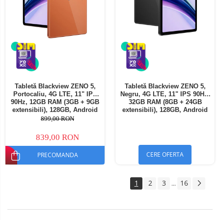
Tabletă Blackview ZENO 5,
Tabletă Blackview ZENO 5,
Portocaliu, 4G LTE, 11" IPS
Negru, 4G LTE, 11" IPS 90Hz,
90Hz, 12GB RAM (3GB + 9GB
32GB RAM (8GB + 24GB
extensibili), 128GB, Android
extensibili), 128GB, Android
16, Unisoc T7250, 8300mAh,
16, Unisoc T7250, 8300mAh,
899,00 RON
Doke AI 2.0, Gemini AI, Dual
Doke AI 2.0, Gemini AI, Dual
SIM
SIM
839,00 RON
CERE OFERTA
PRECOMANDA
1
2
3
16
...