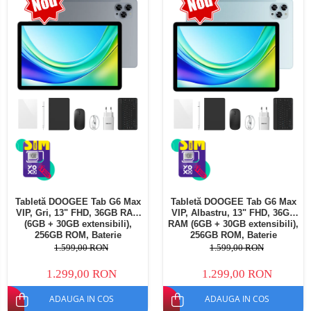
Telefoane mobile Oukitel
Telefoane mobile Ulefone
Telefoane mobile Unihertz
Telefoane mobile Cubot
Telefoane mobile Blackview
Telefoane mobile OSCAL
Telefoane mobile Fossibot
Telefoane mobile Lagenio
Telefoane mobile Samsung
Telefoane mobile iSEN
Telefoane mobile F150
Tabletă DOOGEE Tab G6 Max
Tabletă DOOGEE Tab G6 Max
Telefoane mobile HUAWEI
VIP, Gri, 13" FHD, 36GB RAM
VIP, Albastru, 13" FHD, 36GB
Telefoane mobile iHunt
(6GB + 30GB extensibili),
RAM (6GB + 30GB extensibili),
256GB ROM, Baterie
256GB ROM, Baterie
Telefoane mobile Xiaomi
10800mAh, Android, Wi-Fi
10800mAh, Android, Wi-Fi
1.599,00 RON
1.599,00 RON
Telefoane mobile AGM
1.299,00 RON
1.299,00 RON
Telefoane mobile Realme
ADAUGA IN COS
ADAUGA IN COS
Telefoane mobile ZTE Nubia