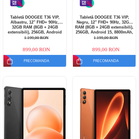
Tabletă DOOGEE T36 VIP,
Tabletă DOOGEE T36 VIP,
Albastru, 12" FHD+ 90Hz,
Negru, 12" FHD+ 90Hz, 32GB
32GB RAM (8GB + 24GB
RAM (8GB + 24GB extensibili),
extensibili), 256GB, Android
256GB, Android 15, 8800mAh,
15, 8800mAh, Dual SIM
Dual SIM
1.199,00 RON
1.199,00 RON
899,00 RON
899,00 RON
PRECOMANDA
PRECOMANDA