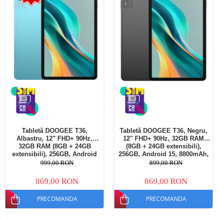
Tabletă DOOGEE T36,
Tabletă DOOGEE T36, Negru,
Albastru, 12" FHD+ 90Hz,
12" FHD+ 90Hz, 32GB RAM
32GB RAM (8GB + 24GB
(8GB + 24GB extensibili),
extensibili), 256GB, Android
256GB, Android 15, 8800mAh,
15, 8800mAh, Dual SIM
Dual SIM
999,00 RON
899,00 RON
869,00 RON
869,00 RON
PRECOMANDA
PRECOMANDA