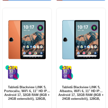
Telefoane mobile ALTE BRANDURI
Tabletă Blackview LINK 5,
Tabletă Blackview LINK 5,
Portocaliu, WiFi 6, 11" HD IPS,
Albastru, WiFi 6, 11" HD IPS,
Android 17, 32GB RAM (8GB +
Android 17, 32GB RAM (8GB +
24GB extensibili), 128GB,
24GB extensibili), 128GB,
Octa-Core 2.0GHz, 8300mAh,
Octa-Core 2.0GHz, 8300mAh,
Încărcare Rapidă 18W,
Încărcare Rapidă 18W,