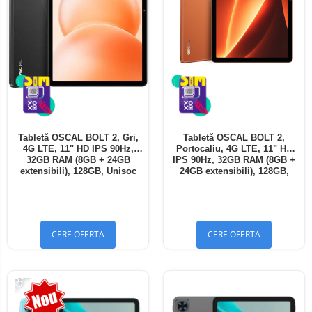
Tabletă OSCAL BOLT 2, Gri,
Tabletă OSCAL BOLT 2,
4G LTE, 11" HD IPS 90Hz,
Portocaliu, 4G LTE, 11" HD
32GB RAM (8GB + 24GB
IPS 90Hz, 32GB RAM (8GB +
extensibili), 128GB, Unisoc
24GB extensibili), 128GB,
T7250, 8300mAh, Android 16,
Unisoc T7250, 8300mAh,
Dual SIM
Android 16, Dual SIM
CERE OFERTA
CERE OFERTA
-13%