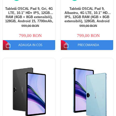
Tabletă OSCAL Pad 9, Gri, 4G
Tabletă OSCAL Pad 9,
LTE, 10.1" HD+ IPS, 12GB
Albastru, 4G LTE, 10.1" HD+
RAM (4GB + 8GB extensibili),
IPS, 12GB RAM (4GB + 8GB
128GB, Android 15, 7700mAh,
extensibili), 128GB, Android
Dual SIM
15, 7700mAh, Dual SIM
999,00 RON
999,00 RON
799,00 RON
799,00 RON
ADAUGA IN COS
PRECOMANDA