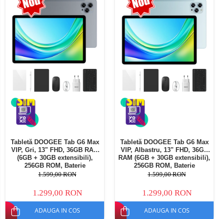
Telefoane mobile Oukitel
Telefoane mobile Ulefone
Telefoane mobile Unihertz
Telefoane mobile Cubot
Telefoane mobile Blackview
Telefoane mobile OSCAL
Telefoane mobile Fossibot
Telefoane mobile Lagenio
Telefoane mobile Samsung
Telefoane mobile iSEN
Telefoane mobile F150
Tabletă DOOGEE Tab G6 Max
Tabletă DOOGEE Tab G6 Max
Telefoane mobile HUAWEI
VIP, Gri, 13" FHD, 36GB RAM
VIP, Albastru, 13" FHD, 36GB
Telefoane mobile iHunt
(6GB + 30GB extensibili),
RAM (6GB + 30GB extensibili),
256GB ROM, Baterie
256GB ROM, Baterie
Telefoane mobile Xiaomi
10800mAh, Android, Wi-Fi
10800mAh, Android, Wi-Fi
1.599,00 RON
1.599,00 RON
Telefoane mobile AGM
1.299,00 RON
1.299,00 RON
Telefoane mobile Realme
ADAUGA IN COS
ADAUGA IN COS
Telefoane mobile ZTE Nubia