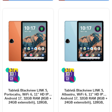
Telefoane mobile ALTE BRANDURI
Tabletă Blackview LINK 5,
Tabletă Blackview LINK 5,
Portocaliu, WiFi 6, 11" HD IPS,
Albastru, WiFi 6, 11" HD IPS,
Android 17, 32GB RAM (8GB +
Android 17, 32GB RAM (8GB +
24GB extensibili), 128GB,
24GB extensibili), 128GB,
Octa-Core 2.0GHz, 8300mAh,
Octa-Core 2.0GHz, 8300mAh,
Încărcare Rapidă 18W,
Încărcare Rapidă 18W,