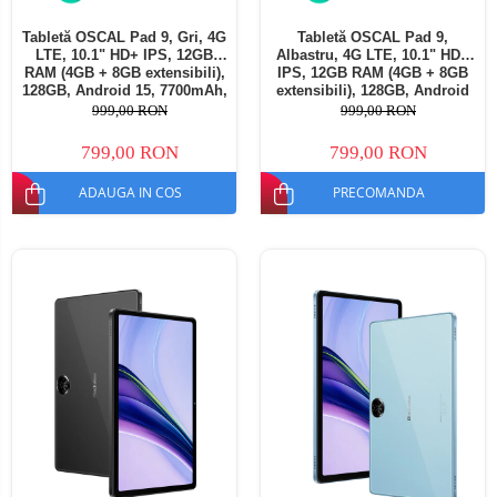
Tabletă OSCAL Pad 9, Gri, 4G
Tabletă OSCAL Pad 9,
LTE, 10.1" HD+ IPS, 12GB
Albastru, 4G LTE, 10.1" HD+
RAM (4GB + 8GB extensibili),
IPS, 12GB RAM (4GB + 8GB
128GB, Android 15, 7700mAh,
extensibili), 128GB, Android
Dual SIM
15, 7700mAh, Dual SIM
999,00 RON
999,00 RON
799,00 RON
799,00 RON
ADAUGA IN COS
PRECOMANDA