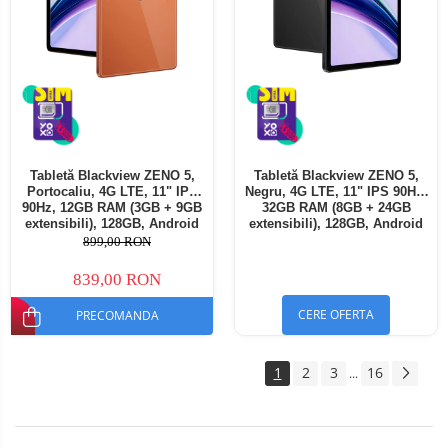
Tabletă Blackview ZENO 5,
Tabletă Blackview ZENO 5,
Portocaliu, 4G LTE, 11" IPS
Negru, 4G LTE, 11" IPS 90Hz,
90Hz, 12GB RAM (3GB + 9GB
32GB RAM (8GB + 24GB
extensibili), 128GB, Android
extensibili), 128GB, Android
16, Unisoc T7250, 8300mAh,
16, Unisoc T7250, 8300mAh,
899,00 RON
Doke AI 2.0, Gemini AI, Dual
Doke AI 2.0, Gemini AI, Dual
SIM
SIM
839,00 RON
CERE OFERTA
PRECOMANDA
1
2
3
16
...