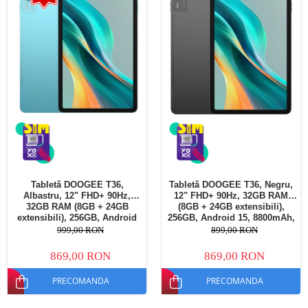
Tabletă DOOGEE T36,
Tabletă DOOGEE T36, Negru,
Albastru, 12" FHD+ 90Hz,
12" FHD+ 90Hz, 32GB RAM
32GB RAM (8GB + 24GB
(8GB + 24GB extensibili),
extensibili), 256GB, Android
256GB, Android 15, 8800mAh,
15, 8800mAh, Dual SIM
Dual SIM
999,00 RON
899,00 RON
869,00 RON
869,00 RON
PRECOMANDA
PRECOMANDA