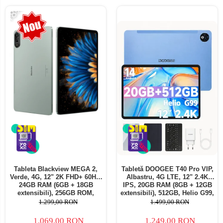
-18%
Tableta Blackview MEGA 2,
Tabletă DOOGEE T40 Pro VIP,
Verde, 4G, 12" 2K FHD+ 60Hz,
Albastru, 4G LTE, 12" 2.4K
24GB RAM (6GB + 18GB
IPS, 20GB RAM (8GB + 12GB
extensibili), 256GB ROM,
extensibili), 512GB, Helio G99,
Android 15, Unisoc T615,
10800mAh, 33W, Android 14,
1.299,00 RON
1.499,00 RON
16MP+8MP, 9000mAh, 18W,
Dual SIM
Stylus, Face Unlock, Dual SIM
1.069,00 RON
1.249,00 RON