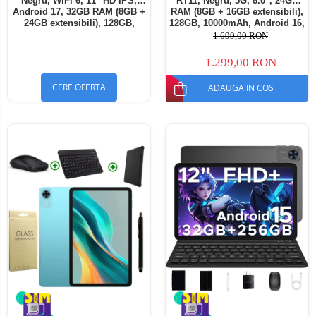
Negru, WiFi 6, 11" HD IPS,
RT11, Negru, 5G, 8.0", 24GB
Android 17, 32GB RAM (8GB +
RAM (8GB + 16GB extensibili),
24GB extensibili), 128GB,
128GB, 10000mAh, Android 16,
Octa-Core 2.0GHz, 8300mAh,
Cameră 16MP AI, Dock
1.699,00 RON
Încărcare Rapidă 18W,
Charging
Bluetooth 5.4
1.299,00 RON
CERE OFERTA
ADAUGA IN COS