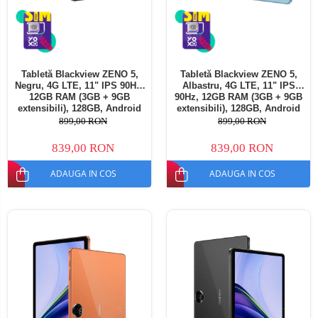
Tabletă Blackview ZENO 5,
Tabletă Blackview ZENO 5,
Negru, 4G LTE, 11" IPS 90Hz,
Albastru, 4G LTE, 11" IPS
12GB RAM (3GB + 9GB
90Hz, 12GB RAM (3GB + 9GB
extensibili), 128GB, Android
extensibili), 128GB, Android
16, Unisoc T7250, 8300mAh,
16, Unisoc T7250, 8300mAh,
899,00 RON
899,00 RON
Doke AI 2.0, Gemini AI, Dual
Doke AI 2.0, Gemini AI, Dual
SIM
SIM
839,00 RON
839,00 RON
ADAUGA IN COS
ADAUGA IN COS