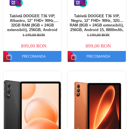
Tabletă DOOGEE T36 VIP,
Tabletă DOOGEE T36 VIP,
Albastru, 12" FHD+ 90Hz,
Negru, 12" FHD+ 90Hz, 32GB
32GB RAM (8GB + 24GB
RAM (8GB + 24GB extensibili),
extensibili), 256GB, Android
256GB, Android 15, 8800mAh,
15, 8800mAh, Dual SIM
Dual SIM
1.199,00 RON
1.199,00 RON
899,00 RON
899,00 RON
PRECOMANDA
PRECOMANDA