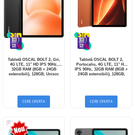
Tabletă OSCAL BOLT 2, Gri,
Tabletă OSCAL BOLT 2,
4G LTE, 11" HD IPS 90Hz,
Portocaliu, 4G LTE, 11" HD
32GB RAM (8GB + 24GB
IPS 90Hz, 32GB RAM (8GB +
extensibili), 128GB, Unisoc
24GB extensibili), 128GB,
T7250, 8300mAh, Android 16,
Unisoc T7250, 8300mAh,
Dual SIM
Android 16, Dual SIM
CERE OFERTA
CERE OFERTA
-13%