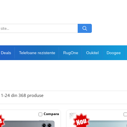
 Deals
Telefoane rezistente
RugOne
Oukitel
Doogee
1-
24
din
368
produse
-19%
Compara