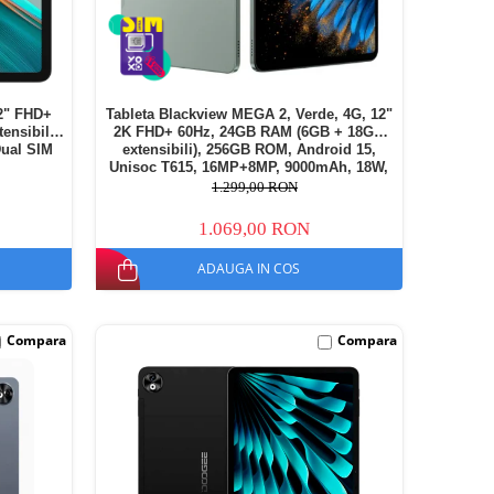
2" FHD+
Tableta Blackview MEGA 2, Verde, 4G, 12"
nsibili),
2K FHD+ 60Hz, 24GB RAM (6GB + 18GB
Dual SIM
extensibili), 256GB ROM, Android 15,
Unisoc T615, 16MP+8MP, 9000mAh, 18W,
Stylus, Face Unlock, Dual SIM
1.299,00 RON
1.069,00 RON
ADAUGA IN COS
Compara
Compara