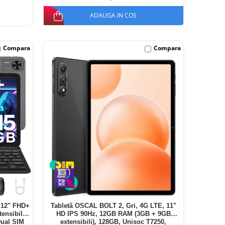
ADAUGA IN COS
Compara
Compara
 12" FHD+
Tabletă OSCAL BOLT 2, Gri, 4G LTE, 11"
nsibili),
HD IPS 90Hz, 12GB RAM (3GB + 9GB
Dual SIM
extensibili), 128GB, Unisoc T7250,