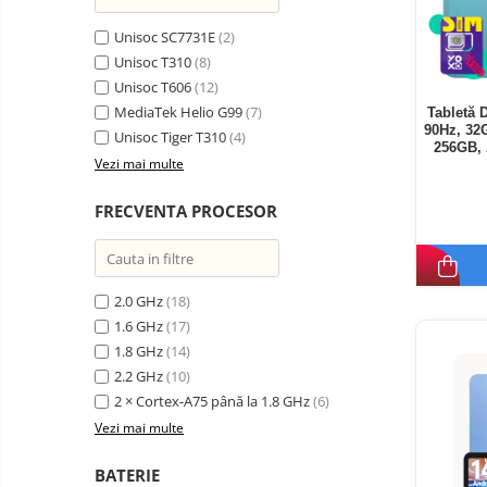
Unisoc SC7731E
(2)
Unisoc T310
(8)
Unisoc T606
(12)
MediaTek Helio G99
(7)
Tabletă 
90Hz, 32
Unisoc Tiger T310
(4)
256GB, 
Vezi mai multe
FRECVENTA PROCESOR
2.0 GHz
(18)
1.6 GHz
(17)
1.8 GHz
(14)
2.2 GHz
(10)
2 × Cortex-A75 până la 1.8 GHz
(6)
Vezi mai multe
BATERIE