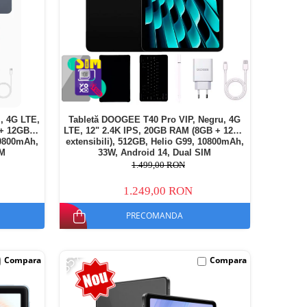
, 4G LTE,
Tabletă DOOGEE T40 Pro VIP, Negru, 4G
 + 12GB
LTE, 12" 2.4K IPS, 20GB RAM (8GB + 12GB
10800mAh,
extensibili), 512GB, Helio G99, 10800mAh,
IM
33W, Android 14, Dual SIM
1.499,00 RON
1.249,00 RON
PRECOMANDA
-35%
Compara
Compara