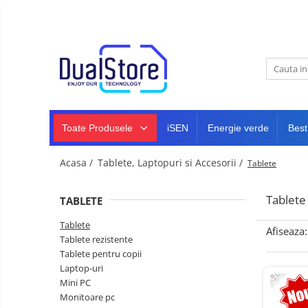
Noutati
Best Deals
Toate Produsele
Producatori Telefoane Mobila
Telefoane mobile
Toate ( smart si clasice )
Telefoane Rezistente
Toate Produsele
iSEN
Energie verde
Best
Telefoane cu proiector video
Telefoane (Smartphone) 5G
Acasa /
Tablete, Laptopuri si Accesorii /
Tablete
Telefoane cu camera termica
Tablete
TABLETE
Telefoane clasice
Tablete
Piese si accesorii telefoane
Afiseaza:
Tablete rezistente
mobile
Tablete pentru copii
Producatori telefoane
-19%
Laptop-uri
Telefoane mobile RugOne
Mini PC
Monitoare pc
Telefoane mobile Doogee