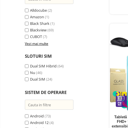
Oglinzi auto smart cu camera
Alldocube
(2)
Camere Supraveghere
Amazon
(1)
Mini Video Camera
Black Shark
(1)
Accesorii Camere
Blackview
(69)
Supraveghere
CUBOT
(7)
Vezi mai multe
Casti
Casti Wireless
Ceasuri
SLOTURI SIM
si Inele
Casti cu Fir
smart,
Trotinete
Dual SIM Hibrid
(64)
bratari
Casti Profesionale
electrice
Nu
(46)
fitness
si
Smartwatch
Dual SIM
(24)
accesorii
Ceasuri Smart pentru copii
SISTEM DE OPERARE
Bratari Fitness
Inel Smart
Accesorii Smartwatch
Android
(73)
Tabletă
FHD+ 
Trotinete
Android 12
(4)
Biciclete
extensib