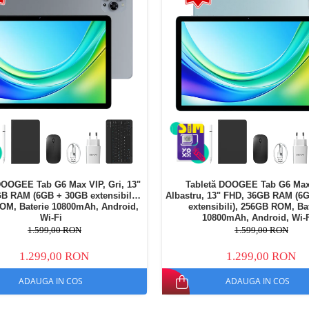
DOOGEE Tab G6 Max VIP, Gri, 13"
Tabletă DOOGEE Tab G6 Max
B RAM (6GB + 30GB extensibili),
Albastru, 13" FHD, 36GB RAM (6
OM, Baterie 10800mAh, Android,
extensibili), 256GB ROM, Ba
Wi-Fi
10800mAh, Android, Wi-
1.599,00 RON
1.599,00 RON
1.299,00 RON
1.299,00 RON
ADAUGA IN COS
ADAUGA IN COS