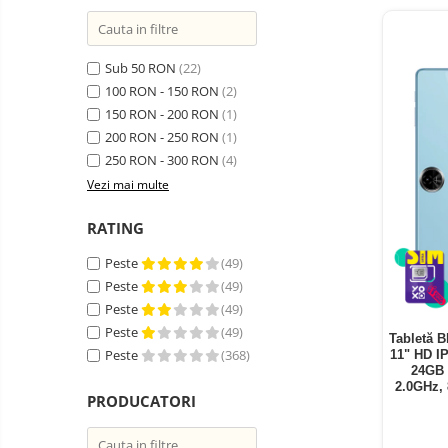
Telefoane mobile ZTE Nubia
Telefoane mobile ALTE
BRANDURI
Sub 50 RON
(22)
Tablete PC, mini PC si
100 RON - 150 RON
(2)
laptopuri
150 RON - 200 RON
(1)
Tablete PC
200 RON - 250 RON
(1)
Tablete pc cu proiector video
250 RON - 300 RON
(4)
Vezi mai multe
Tablete rezistente
Tablete pentru copii
RATING
Laptop-uri
Peste
(49)
Monitoare pc
Peste
(49)
Peste
(49)
Mini Pc
Peste
(49)
Tabletă B
Accesorii
Peste
(368)
11" HD I
24GB 
TV si Proiectoare Smart
2.0GHz,
PRODUCATORI
Camere auto, home si sport
Camere auto DVR