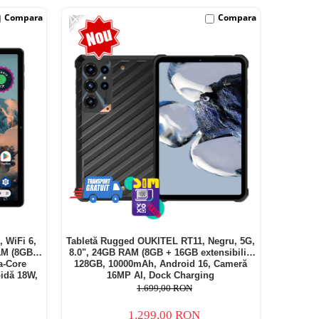
-24%
Compara
Compara
, WiFi 6,
Tabletă Rugged OUKITEL RT11, Negru, 5G,
AM (8GB +
8.0", 24GB RAM (8GB + 16GB extensibili),
a-Core
128GB, 10000mAh, Android 16, Cameră
idă 18W,
16MP AI, Dock Charging
1.699,00 RON
1.299,00 RON