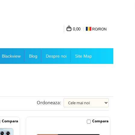
0,00
RO/
RON
Blackview
Blog
Despre noi
Site Map
Ordoneaza:
Compara
Compara