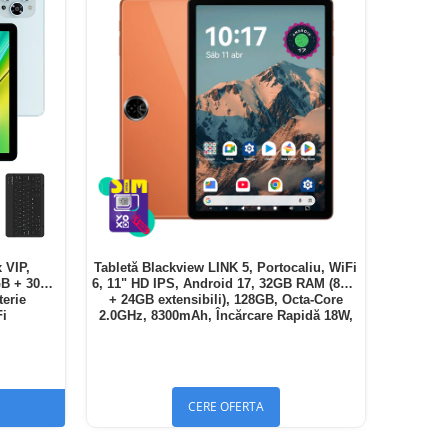
 VIP,
Tabletă Blackview LINK 5, Portocaliu, WiFi
GB + 30GB
6, 11" HD IPS, Android 17, 32GB RAM (8GB
terie
+ 24GB extensibili), 128GB, Octa-Core
Fi
2.0GHz, 8300mAh, Încărcare Rapidă 18W,
Bluetooth 5.4
CERE OFERTA