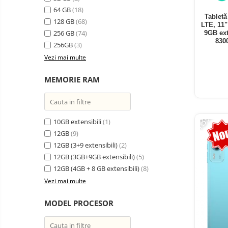
electrice
64 GB
(18)
Media player cu Android
Tablet
128 GB
(68)
LTE, 11
TV Box
Produse
256 GB
(74)
9GB ext
resigilate
830
Accesorii
256GB
(3)
Termometre
Vezi mai multe
Miracast
non
contact
Aspiratoare
MEMORIE RAM
robot,
piese si
Piese de schimb telefoane
accesorii
mobile
-13%
10GB extensibili
(1)
12GB
(9)
12GB (3+9 extensibili)
(2)
12GB (3GB+9GB extensibili)
(5)
12GB (4GB + 8 GB extensibili)
(8)
Vezi mai multe
MODEL PROCESOR