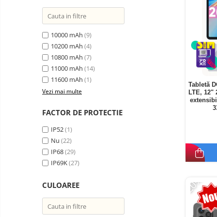
10000 mAh
(9)
10200 mAh
(4)
10800 mAh
(7)
11000 mAh
(14)
11600 mAh
(1)
Tabletă 
Vezi mai multe
LTE, 12"
extensib
3
FACTOR DE PROTECTIE
IP52
(1)
Nu
(22)
IP68
(29)
IP69K
(27)
-20%
CULOAREE