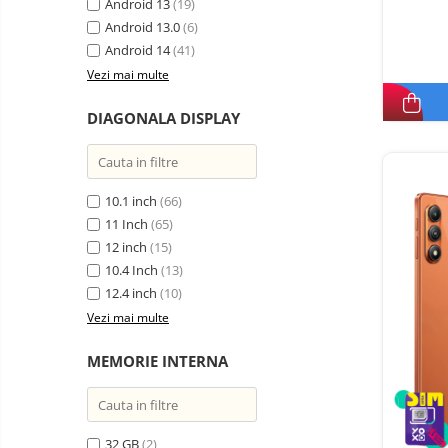
electrice
Android 13
(19)
Piese si accesorii
Android 13.0
Gadgets
(6)
Android 14
(41)
Smart Home
Vezi mai multe
Produse Ingrijire Personala
Accesorii Gadgets
DIAGONALA DISPLAY
Drone cu Camera
Baterii externe
10.1 inch
(66)
Accesorii Auto
11 Inch
(65)
Lifestyle
12 inch
(15)
Boxe Portabile
10.4 Inch
(13)
12.4 inch
(10)
Cititoare Cod Bare
Vezi mai multe
Navigații auto dedicate
Power station - Stații de
MEMORIE INTERNA
energie electrică portabile
Panouri solare portabile
Statii incarcare masini
32 GB
(2)