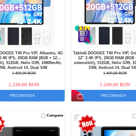
DOOGEE T40 Pro VIP, Albastru, 4G
Tabletă DOOGEE T40 Pro VIP, Gri
 2.4K IPS, 20GB RAM (8GB + 12GB
12" 2.4K IPS, 20GB RAM (8GB
ili), 512GB, Helio G99, 10800mAh,
extensibili), 512GB, Helio G99, 
3W, Android 14, Dual SIM
33W, Android 14, Dual S
1.499,00 RON
1.499,00 RON
1.249,00 RON
1.249,00 RON
PRECOMANDA
PRECOMANDA
-20%
Compara