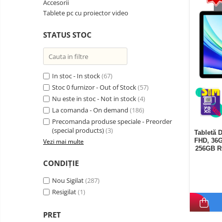
Accesorii
Telefoane mobile Oukitel
Tablete pc cu proiector video
Telefoane mobile Ulefone
STATUS STOC
Telefoane mobile Unihertz
Telefoane mobile Cubot
Telefoane mobile Blackview
Telefoane mobile OSCAL
In stoc - In stock
(67)
Stoc 0 furnizor - Out of Stock
(57)
Telefoane mobile Fossibot
Nu este in stoc - Not in stock
(4)
Telefoane mobile Lagenio
La comanda - On demand
(186)
Telefoane mobile Samsung
Precomanda produse speciale - Preorder
Telefoane mobile iSEN
(special products)
(3)
Tabletă 
FHD, 36G
Vezi mai multe
Telefoane mobile F150
256GB R
Telefoane mobile HUAWEI
CONDIȚIE
Telefoane mobile iHunt
Nou Sigilat
(287)
Telefoane mobile Xiaomi
Resigilat
(1)
Telefoane mobile AGM
Telefoane mobile Realme
PRET