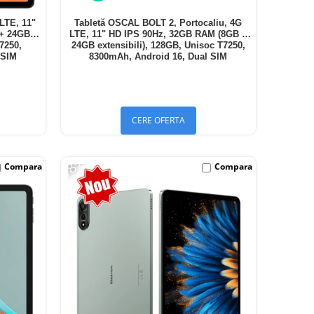
LTE, 11"
Tabletă OSCAL BOLT 2, Portocaliu, 4G
 + 24GB
LTE, 11" HD IPS 90Hz, 32GB RAM (8GB +
T7250,
24GB extensibili), 128GB, Unisoc T7250,
 SIM
8300mAh, Android 16, Dual SIM
CERE OFERTA
-18%
Compara
Compara