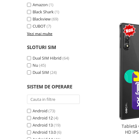
Amazon
(1)
Camere Supraveghere
Black Shark
(1)
Mini Video Camera
Blackview
(69)
CUBOT
(7)
Accesorii Camere Supraveghere
Vezi mai multe
Casti
Casti Wireless
SLOTURI SIM
Casti cu Fir
Dual SIM Hibrid
(64)
Casti Profesionale
Nu
(45)
Dual SIM
(24)
Ceasuri si Inele smart, bratari
fitness
SISTEM DE OPERARE
Smartwatch
Ceasuri Smart pentru copii
Bratari Fitness
Android
(73)
Inel Smart
Android 12
(4)
Android 13
(19)
Tabletă 
Accesorii Smartwatch
HD IPS
Android 13.0
(6)
Trotinete electrice si accesorii
exten