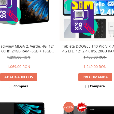
lackview MEGA 2, Verde, 4G, 12"
Tabletă DOOGEE T40 Pro VIP, A
 60Hz, 24GB RAM (6GB + 18GB
4G LTE, 12" 2.4K IPS, 20GB RA
bili), 256GB ROM, Android 15,
12GB extensibili), 512GB, Hel
1.299,00 RON
1.499,00 RON
615, 16MP+8MP, 9000mAh, 18W,
10800mAh, 33W, Android 14, 
lus, Face Unlock, Dual SIM
1.069,00 RON
1.249,00 RON
ADAUGA IN COS
PRECOMANDA
Compara
Compara
-20%