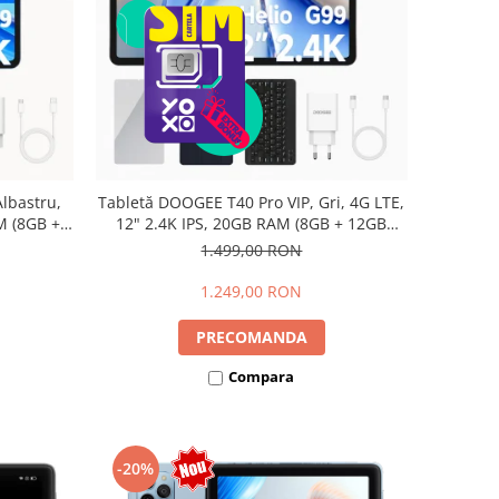
lbastru,
Tabletă DOOGEE T40 Pro VIP, Gri, 4G LTE,
M (8GB +
12" 2.4K IPS, 20GB RAM (8GB + 12GB
io G99,
extensibili), 512GB, Helio G99, 10800mAh,
1.499,00 RON
Dual SIM
33W, Android 14, Dual SIM
1.249,00 RON
PRECOMANDA
Compara
-20%