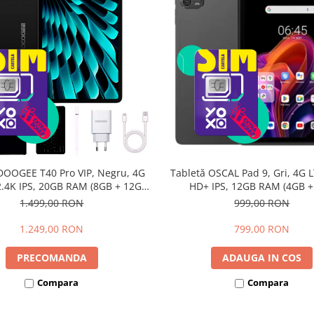
DOOGEE T40 Pro VIP, Negru, 4G
Tabletă OSCAL Pad 9, Gri, 4G L
 2.4K IPS, 20GB RAM (8GB + 12GB
HD+ IPS, 12GB RAM (4GB 
li), 512GB, Helio G99, 10800mAh,
extensibili), 128GB, Androi
1.499,00 RON
999,00 RON
W, Android 14, Dual SIM
7700mAh, Dual SIM
1.249,00 RON
799,00 RON
PRECOMANDA
ADAUGA IN COS
Compara
Compara