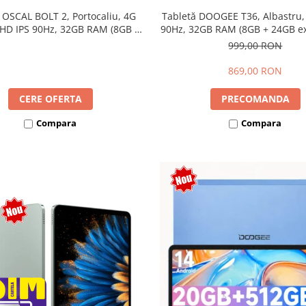
 OSCAL BOLT 2, Portocaliu, 4G
Tabletă DOOGEE T36, Albastru,
 HD IPS 90Hz, 32GB RAM (8GB +
90Hz, 32GB RAM (8GB + 24GB ext
ensibili), 128GB, Unisoc T7250,
256GB, Android 15, 8800mAh, 
999,00 RON
mAh, Android 16, Dual SIM
869,00 RON
CERE OFERTA
PRECOMANDA
Compara
Compara