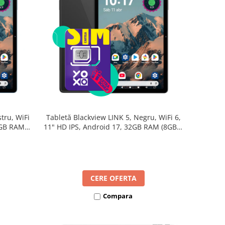
tru, WiFi
Tabletă Blackview LINK 5, Negru, WiFi 6,
2GB RAM
11" HD IPS, Android 17, 32GB RAM (8GB +
B, Octa-
24GB extensibili), 128GB, Octa-Core
re Rapidă
2.0GHz, 8300mAh, Încărcare Rapidă 18W,
Bluetooth 5.4
CERE OFERTA
Compara