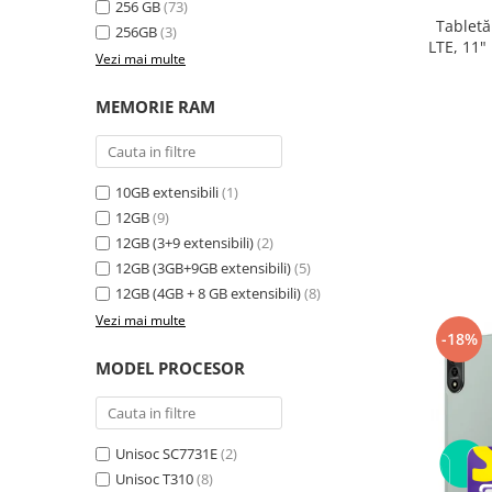
256 GB
(73)
electrică portabile
Tabletă
256GB
(3)
Panouri solare portabile
LTE, 11"
Vezi mai multe
24GB ext
Statii incarcare masini electrice
8300
Media player cu Android
MEMORIE RAM
TV Box
Accesorii
10GB extensibili
(1)
Miracast
12GB
(9)
Produse resigilate
12GB (3+9 extensibili)
(2)
Termometre non contact
12GB (3GB+9GB extensibili)
(5)
Aspiratoare robot, piese si accesorii
12GB (4GB + 8 GB extensibili)
(8)
Piese de schimb telefoane mobile
Vezi mai multe
-18%
MODEL PROCESOR
Unisoc SC7731E
(2)
Unisoc T310
(8)