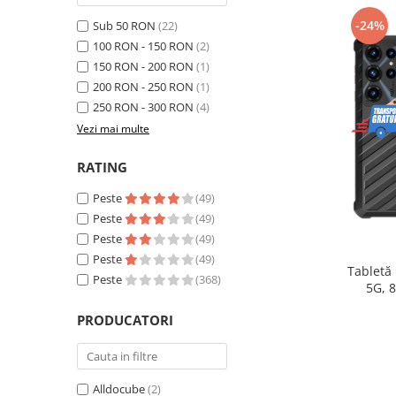
Telefoane mobile Realme
-24%
Sub 50 RON
(22)
Telefoane mobile ZTE Nubia
100 RON - 150 RON
(2)
Telefoane mobile ALTE BRANDURI
150 RON - 200 RON
(1)
Tablete PC, mini PC si laptopuri
200 RON - 250 RON
(1)
Tablete PC
250 RON - 300 RON
(4)
Tablete pc cu proiector video
Vezi mai multe
Tablete rezistente
RATING
Tablete pentru copii
Peste
(49)
Laptop-uri
Peste
(49)
Monitoare pc
Peste
(49)
Peste
(49)
Mini Pc
Tabletă
Peste
(368)
5G, 
Accesorii
extensib
PRODUCATORI
TV si Proiectoare Smart
16, Ca
Camere auto, home si sport
Camere auto DVR
Alldocube
(2)
Oglinzi auto smart cu camera