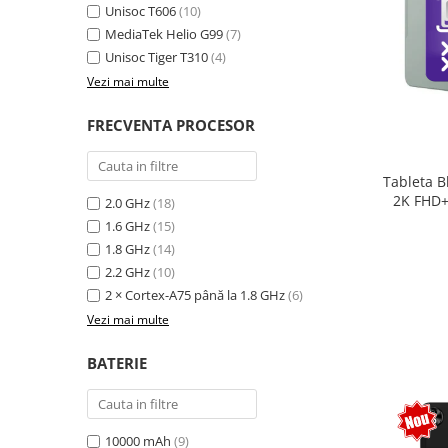
Unisoc T606
(10)
MediaTek Helio G99
(7)
Unisoc Tiger T310
(4)
Vezi mai multe
FRECVENTA PROCESOR
Tableta B
2K FHD+
2.0 GHz
(18)
extensi
1.6 GHz
(15)
Unisoc T
1.8 GHz
(14)
Sty
2.2 GHz
(10)
2 × Cortex-A75 până la 1.8 GHz
(6)
Vezi mai multe
BATERIE
10000 mAh
(9)