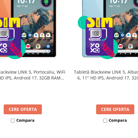
lackview LINK 5, Portocaliu, WiFi
Tabletă Blackview LINK 5, Albas
 HD IPS, Android 17, 32GB RAM
6, 11" HD IPS, Android 17, 3
24GB extensibili), 128GB, Octa-
(8GB + 24GB extensibili), 128G
GHz, 8300mAh, Încărcare Rapidă
Core 2.0GHz, 8300mAh, Încărca
18W, Bluetooth 5.4
18W, Bluetooth 5.4
CERE OFERTA
CERE OFERTA
Compara
Compara