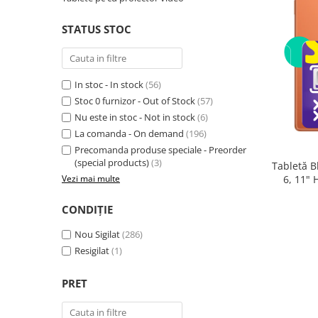
Telefoane mobile RugOne
Telefoane mobile Doogee
STATUS STOC
Telefoane mobile Oukitel
Telefoane mobile Ulefone
Telefoane mobile Unihertz
In stoc - In stock
(56)
Telefoane mobile Cubot
Stoc 0 furnizor - Out of Stock
(57)
Nu este in stoc - Not in stock
(6)
Telefoane mobile Blackview
La comanda - On demand
(196)
Telefoane mobile OSCAL
Precomanda produse speciale - Preorder
Telefoane mobile Fossibot
(special products)
(3)
Tabletă B
Telefoane mobile Lagenio
6, 11"
Vezi mai multe
(8GB + 
Telefoane mobile Samsung
Core 2.0
CONDIȚIE
Telefoane mobile iSEN
Telefoane mobile F150
Nou Sigilat
(286)
Telefoane mobile HUAWEI
Resigilat
(1)
Telefoane mobile iHunt
PRET
Telefoane mobile Xiaomi
Telefoane mobile AGM