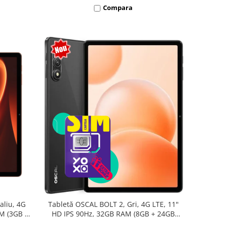
Compara
aliu, 4G
Tabletă OSCAL BOLT 2, Gri, 4G LTE, 11"
AM (3GB +
HD IPS 90Hz, 32GB RAM (8GB + 24GB
oc T7250,
extensibili), 128GB, Unisoc T7250,