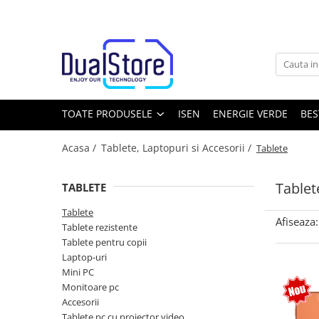
Toate Produsele
Noutati
Best Deals
Producatori Telefoane Mobila
TOATE PRODUSELE
ISEN
ENERGIE VERDE
BES
Telefoane mobile
Acasa /
Tablete, Laptopuri si Accesorii /
Tablete
Toate ( smart si clasice )
Telefoane Rezistente
Tablet
TABLETE
Telefoane cu proiector video
Tablete
Telefoane (Smartphone) 5G
Afiseaza:
Tablete rezistente
Telefoane cu camera termica
Tablete pentru copii
Laptop-uri
Telefoane clasice
Mini PC
Piese si accesorii telefoane mobile
Monitoare pc
Accesorii
Producatori telefoane
Tablete pc cu proiector video