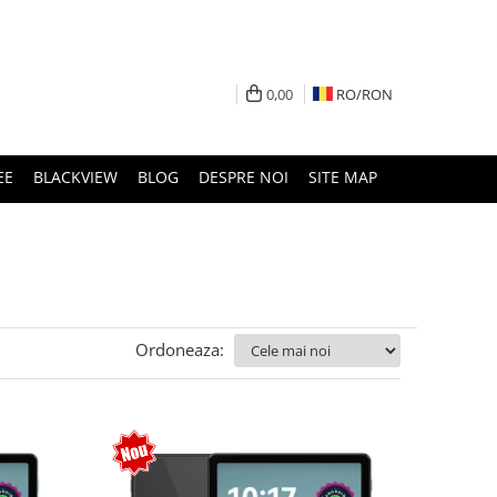
0,00
RO/
RON
EE
BLACKVIEW
BLOG
DESPRE NOI
SITE MAP
Ordoneaza: