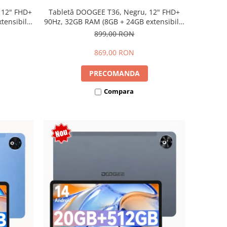
 12" FHD+
Tabletă DOOGEE T36, Negru, 12" FHD+
ensibili),
90Hz, 32GB RAM (8GB + 24GB extensibili),
Dual SIM
256GB, Android 15, 8800mAh, Dual SIM
899,00 RON
869,00 RON
PRECOMANDA
Compara