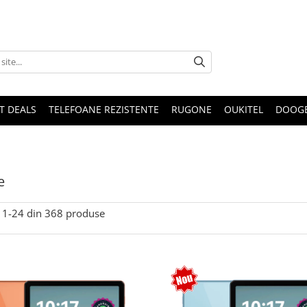
T DEALS
TELEFOANE REZISTENTE
RUGONE
OUKITEL
DOOG
e
1-
24
din
368
produse