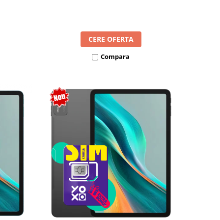
l SIM
8300mAh, Android 16, Dual SIM
CERE OFERTA
Compara