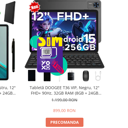
tru, 12"
Tabletă DOOGEE T36 VIP, Negru, 12"
+ 24GB
FHD+ 90Hz, 32GB RAM (8GB + 24GB
d 15,
extensibili), 256GB, Android 15,
1.199,00 RON
8800mAh, Dual SIM
899,00 RON
PRECOMANDA