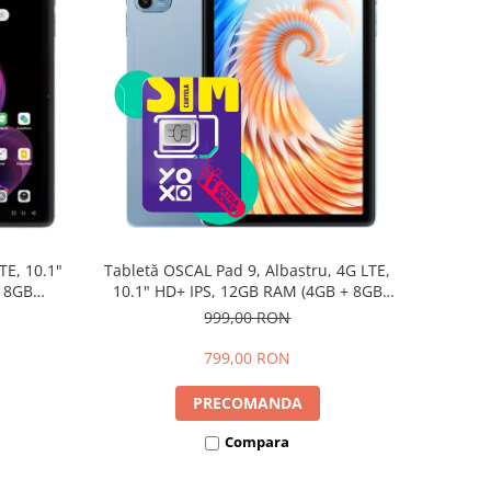
TE, 10.1"
Tabletă OSCAL Pad 9, Albastru, 4G LTE,
+ 8GB
10.1" HD+ IPS, 12GB RAM (4GB + 8GB
d 15,
extensibili), 128GB, Android 15,
999,00 RON
7700mAh, Dual SIM
799,00 RON
PRECOMANDA
Compara