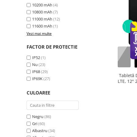
10200 mAh
(4)
10800 mAh
(7)
11000 mAh
(12)
11600 mAh
(1)
Vezi mai multe
FACTOR DE PROTECTIE
IP52
(1)
Nu
(23)
IP68
(29)
Tabletă 
IP69K
(27)
LTE, 12"
extensibi
CULOAREE
33
Negru
(86)
Gri
(60)
Albastru
(34)