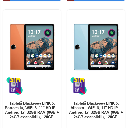
Telefoane mobile ALTE BRANDURI
Tabletă Blackview LINK 5,
Tabletă Blackview LINK 5,
Portocaliu, WiFi 6, 11" HD IPS,
Albastru, WiFi 6, 11" HD IPS,
Android 17, 32GB RAM (8GB +
Android 17, 32GB RAM (8GB +
24GB extensibili), 128GB,
24GB extensibili), 128GB,
Octa-Core 2.0GHz, 8300mAh,
Octa-Core 2.0GHz, 8300mAh,
Încărcare Rapidă 18W,
Încărcare Rapidă 18W,