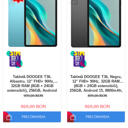
Tabletă DOOGEE T36,
Tabletă DOOGEE T36, Negru,
Albastru, 12" FHD+ 90Hz,
12" FHD+ 90Hz, 32GB RAM
32GB RAM (8GB + 24GB
(8GB + 24GB extensibili),
extensibili), 256GB, Android
256GB, Android 15, 8800mAh,
15, 8800mAh, Dual SIM
Dual SIM
999,00 RON
899,00 RON
869,00 RON
869,00 RON
PRECOMANDA
PRECOMANDA