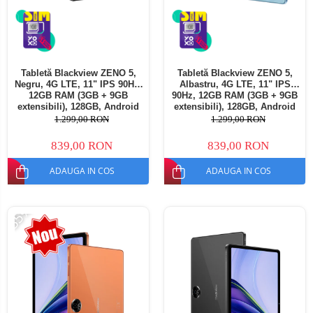
Tabletă Blackview ZENO 5,
Tabletă Blackview ZENO 5,
Negru, 4G LTE, 11" IPS 90Hz,
Albastru, 4G LTE, 11" IPS
12GB RAM (3GB + 9GB
90Hz, 12GB RAM (3GB + 9GB
extensibili), 128GB, Android
extensibili), 128GB, Android
16, Unisoc T7250, 8300mAh,
16, Unisoc T7250, 8300mAh,
1.299,00 RON
1.299,00 RON
Doke AI 2.0, Gemini AI, Dual
Doke AI 2.0, Gemini AI, Dual
SIM
SIM
839,00 RON
839,00 RON
ADAUGA IN COS
ADAUGA IN COS
-35%