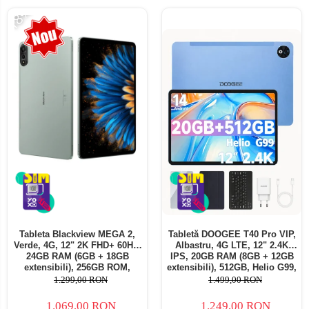
-18%
Tableta Blackview MEGA 2,
Tabletă DOOGEE T40 Pro VIP,
Verde, 4G, 12" 2K FHD+ 60Hz,
Albastru, 4G LTE, 12" 2.4K
24GB RAM (6GB + 18GB
IPS, 20GB RAM (8GB + 12GB
extensibili), 256GB ROM,
extensibili), 512GB, Helio G99,
Android 15, Unisoc T615,
10800mAh, 33W, Android 14,
1.299,00 RON
1.499,00 RON
16MP+8MP, 9000mAh, 18W,
Dual SIM
Stylus, Face Unlock, Dual SIM
1.069,00 RON
1.249,00 RON