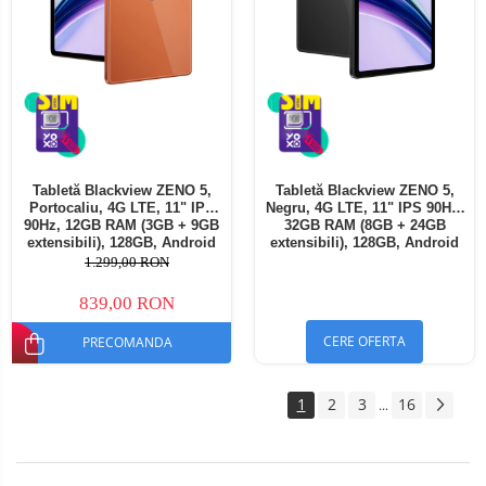
Tabletă Blackview ZENO 5,
Tabletă Blackview ZENO 5,
Portocaliu, 4G LTE, 11" IPS
Negru, 4G LTE, 11" IPS 90Hz,
90Hz, 12GB RAM (3GB + 9GB
32GB RAM (8GB + 24GB
extensibili), 128GB, Android
extensibili), 128GB, Android
16, Unisoc T7250, 8300mAh,
16, Unisoc T7250, 8300mAh,
1.299,00 RON
Doke AI 2.0, Gemini AI, Dual
Doke AI 2.0, Gemini AI, Dual
SIM
SIM
839,00 RON
CERE OFERTA
PRECOMANDA
1
2
3
16
...