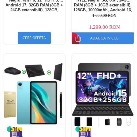
Negru, WiFi 6, 11" HD IPS,
RT11, Negru, 5G, 8.0", 24GB
Android 17, 32GB RAM (8GB +
RAM (8GB + 16GB extensibili),
24GB extensibili), 128GB,
128GB, 10000mAh, Android 16,
Octa-Core 2.0GHz, 8300mAh,
Cameră 16MP AI, Dock
1.699,00 RON
Încărcare Rapidă 18W,
Charging
Bluetooth 5.4
1.299,00 RON
CERE OFERTA
ADAUGA IN COS