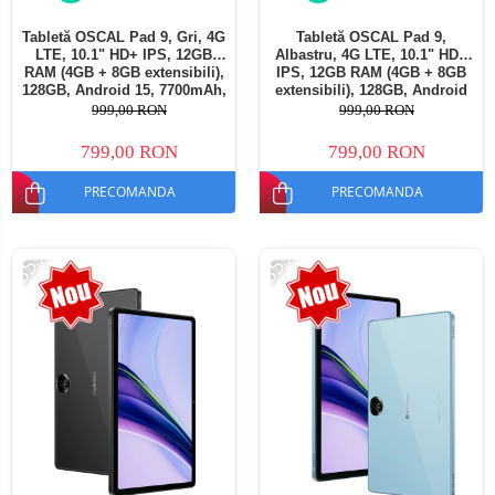
Tabletă OSCAL Pad 9, Gri, 4G
Tabletă OSCAL Pad 9,
LTE, 10.1" HD+ IPS, 12GB
Albastru, 4G LTE, 10.1" HD+
RAM (4GB + 8GB extensibili),
IPS, 12GB RAM (4GB + 8GB
128GB, Android 15, 7700mAh,
extensibili), 128GB, Android
Dual SIM
15, 7700mAh, Dual SIM
999,00 RON
999,00 RON
799,00 RON
799,00 RON
PRECOMANDA
PRECOMANDA
-35%
-35%