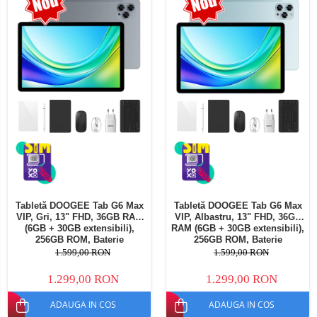
Telefoane mobile Oukitel
Telefoane mobile Ulefone
Telefoane mobile Unihertz
Telefoane mobile Cubot
Telefoane mobile Blackview
Telefoane mobile OSCAL
Telefoane mobile Fossibot
Telefoane mobile Lagenio
Telefoane mobile Samsung
Telefoane mobile iSEN
Telefoane mobile F150
Tabletă DOOGEE Tab G6 Max
Tabletă DOOGEE Tab G6 Max
Telefoane mobile HUAWEI
VIP, Gri, 13" FHD, 36GB RAM
VIP, Albastru, 13" FHD, 36GB
Telefoane mobile iHunt
(6GB + 30GB extensibili),
RAM (6GB + 30GB extensibili),
256GB ROM, Baterie
256GB ROM, Baterie
Telefoane mobile Xiaomi
10800mAh, Android, Wi-Fi
10800mAh, Android, Wi-Fi
1.599,00 RON
1.599,00 RON
Telefoane mobile AGM
1.299,00 RON
1.299,00 RON
Telefoane mobile Realme
ADAUGA IN COS
ADAUGA IN COS
Telefoane mobile ZTE Nubia