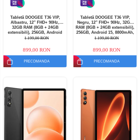
Tabletă DOOGEE T36 VIP,
Tabletă DOOGEE T36 VIP,
Albastru, 12" FHD+ 90Hz,
Negru, 12" FHD+ 90Hz, 32GB
32GB RAM (8GB + 24GB
RAM (8GB + 24GB extensibili),
extensibili), 256GB, Android
256GB, Android 15, 8800mAh,
15, 8800mAh, Dual SIM
Dual SIM
1.199,00 RON
1.199,00 RON
899,00 RON
899,00 RON
PRECOMANDA
PRECOMANDA