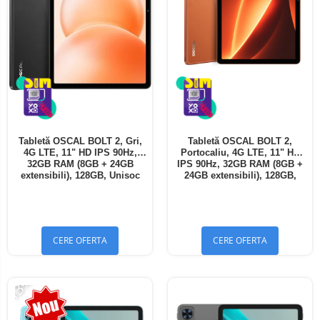
Tabletă OSCAL BOLT 2, Gri,
Tabletă OSCAL BOLT 2,
4G LTE, 11" HD IPS 90Hz,
Portocaliu, 4G LTE, 11" HD
32GB RAM (8GB + 24GB
IPS 90Hz, 32GB RAM (8GB +
extensibili), 128GB, Unisoc
24GB extensibili), 128GB,
T7250, 8300mAh, Android 16,
Unisoc T7250, 8300mAh,
Dual SIM
Android 16, Dual SIM
CERE OFERTA
CERE OFERTA
-13%