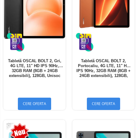
Tabletă OSCAL BOLT 2, Gri,
Tabletă OSCAL BOLT 2,
4G LTE, 11" HD IPS 90Hz,
Portocaliu, 4G LTE, 11" HD
32GB RAM (8GB + 24GB
IPS 90Hz, 32GB RAM (8GB +
extensibili), 128GB, Unisoc
24GB extensibili), 128GB,
T7250, 8300mAh, Android 16,
Unisoc T7250, 8300mAh,
Dual SIM
Android 16, Dual SIM
CERE OFERTA
CERE OFERTA
-13%