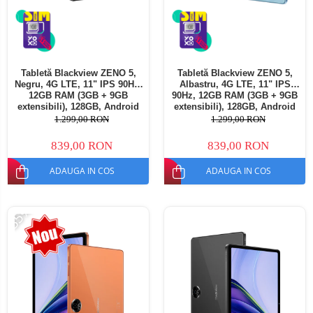
Tabletă Blackview ZENO 5,
Tabletă Blackview ZENO 5,
Negru, 4G LTE, 11" IPS 90Hz,
Albastru, 4G LTE, 11" IPS
12GB RAM (3GB + 9GB
90Hz, 12GB RAM (3GB + 9GB
extensibili), 128GB, Android
extensibili), 128GB, Android
16, Unisoc T7250, 8300mAh,
16, Unisoc T7250, 8300mAh,
1.299,00 RON
1.299,00 RON
Doke AI 2.0, Gemini AI, Dual
Doke AI 2.0, Gemini AI, Dual
SIM
SIM
839,00 RON
839,00 RON
ADAUGA IN COS
ADAUGA IN COS
-35%