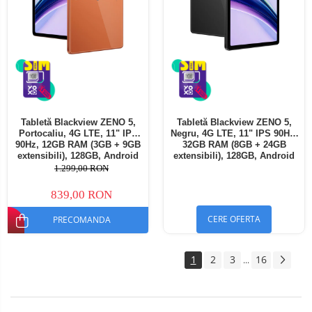
Tabletă Blackview ZENO 5,
Tabletă Blackview ZENO 5,
Portocaliu, 4G LTE, 11" IPS
Negru, 4G LTE, 11" IPS 90Hz,
90Hz, 12GB RAM (3GB + 9GB
32GB RAM (8GB + 24GB
extensibili), 128GB, Android
extensibili), 128GB, Android
16, Unisoc T7250, 8300mAh,
16, Unisoc T7250, 8300mAh,
1.299,00 RON
Doke AI 2.0, Gemini AI, Dual
Doke AI 2.0, Gemini AI, Dual
SIM
SIM
839,00 RON
CERE OFERTA
PRECOMANDA
1
2
3
16
...