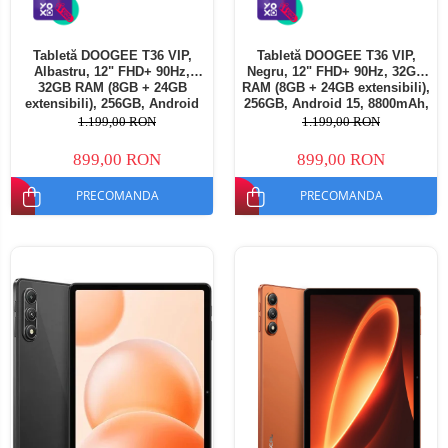
Tabletă DOOGEE T36 VIP,
Tabletă DOOGEE T36 VIP,
Albastru, 12" FHD+ 90Hz,
Negru, 12" FHD+ 90Hz, 32GB
32GB RAM (8GB + 24GB
RAM (8GB + 24GB extensibili),
extensibili), 256GB, Android
256GB, Android 15, 8800mAh,
15, 8800mAh, Dual SIM
Dual SIM
1.199,00 RON
1.199,00 RON
899,00 RON
899,00 RON
PRECOMANDA
PRECOMANDA