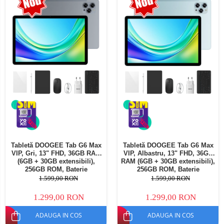
Telefoane mobile Oukitel
Telefoane mobile Ulefone
Telefoane mobile Unihertz
Telefoane mobile Cubot
Telefoane mobile Blackview
Telefoane mobile OSCAL
Telefoane mobile Fossibot
Telefoane mobile Lagenio
Telefoane mobile Samsung
Telefoane mobile iSEN
Telefoane mobile F150
Tabletă DOOGEE Tab G6 Max
Tabletă DOOGEE Tab G6 Max
Telefoane mobile HUAWEI
VIP, Gri, 13" FHD, 36GB RAM
VIP, Albastru, 13" FHD, 36GB
Telefoane mobile iHunt
(6GB + 30GB extensibili),
RAM (6GB + 30GB extensibili),
256GB ROM, Baterie
256GB ROM, Baterie
Telefoane mobile Xiaomi
10800mAh, Android, Wi-Fi
10800mAh, Android, Wi-Fi
1.599,00 RON
1.599,00 RON
Telefoane mobile AGM
1.299,00 RON
1.299,00 RON
Telefoane mobile Realme
ADAUGA IN COS
ADAUGA IN COS
Telefoane mobile ZTE Nubia