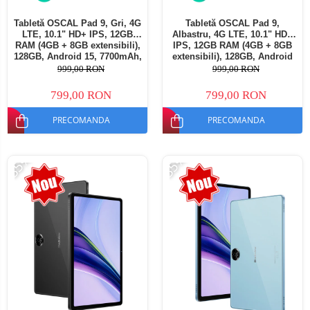
Tabletă OSCAL Pad 9, Gri, 4G
Tabletă OSCAL Pad 9,
LTE, 10.1" HD+ IPS, 12GB
Albastru, 4G LTE, 10.1" HD+
RAM (4GB + 8GB extensibili),
IPS, 12GB RAM (4GB + 8GB
128GB, Android 15, 7700mAh,
extensibili), 128GB, Android
Dual SIM
15, 7700mAh, Dual SIM
999,00 RON
999,00 RON
799,00 RON
799,00 RON
PRECOMANDA
PRECOMANDA
-35%
-35%