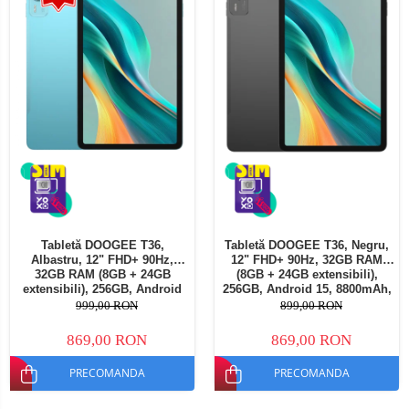
Tabletă DOOGEE T36,
Tabletă DOOGEE T36, Negru,
Albastru, 12" FHD+ 90Hz,
12" FHD+ 90Hz, 32GB RAM
32GB RAM (8GB + 24GB
(8GB + 24GB extensibili),
extensibili), 256GB, Android
256GB, Android 15, 8800mAh,
15, 8800mAh, Dual SIM
Dual SIM
999,00 RON
899,00 RON
869,00 RON
869,00 RON
PRECOMANDA
PRECOMANDA