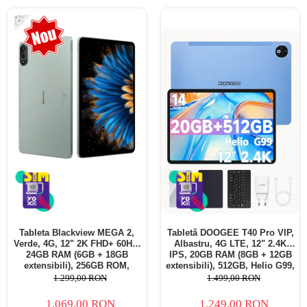
-18%
Tableta Blackview MEGA 2,
Tabletă DOOGEE T40 Pro VIP,
Verde, 4G, 12" 2K FHD+ 60Hz,
Albastru, 4G LTE, 12" 2.4K
24GB RAM (6GB + 18GB
IPS, 20GB RAM (8GB + 12GB
extensibili), 256GB ROM,
extensibili), 512GB, Helio G99,
Android 15, Unisoc T615,
10800mAh, 33W, Android 14,
1.299,00 RON
1.499,00 RON
16MP+8MP, 9000mAh, 18W,
Dual SIM
Stylus, Face Unlock, Dual SIM
1.069,00 RON
1.249,00 RON