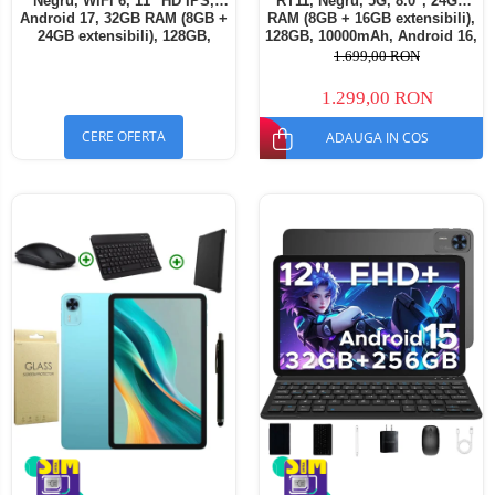
Negru, WiFi 6, 11" HD IPS,
RT11, Negru, 5G, 8.0", 24GB
Android 17, 32GB RAM (8GB +
RAM (8GB + 16GB extensibili),
24GB extensibili), 128GB,
128GB, 10000mAh, Android 16,
Octa-Core 2.0GHz, 8300mAh,
Cameră 16MP AI, Dock
1.699,00 RON
Încărcare Rapidă 18W,
Charging
Bluetooth 5.4
1.299,00 RON
CERE OFERTA
ADAUGA IN COS