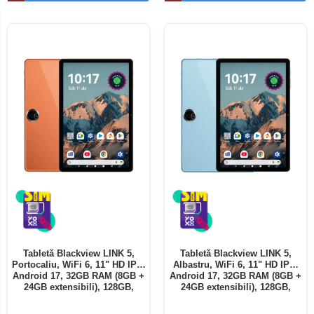
Telefoane mobile ALTE BRANDURI
Tabletă Blackview LINK 5,
Tabletă Blackview LINK 5,
Portocaliu, WiFi 6, 11" HD IPS,
Albastru, WiFi 6, 11" HD IPS,
Android 17, 32GB RAM (8GB +
Android 17, 32GB RAM (8GB +
24GB extensibili), 128GB,
24GB extensibili), 128GB,
Octa-Core 2.0GHz, 8300mAh,
Octa-Core 2.0GHz, 8300mAh,
Încărcare Rapidă 18W,
Încărcare Rapidă 18W,