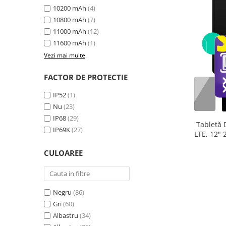
10200 mAh
(4)
10800 mAh
(7)
11000 mAh
(12)
11600 mAh
(1)
Vezi mai multe
FACTOR DE PROTECTIE
IP52
(1)
Nu
(23)
IP68
(29)
Tabletă 
IP69K
(27)
LTE, 12"
extensibi
CULOAREE
33
Negru
(86)
Gri
(60)
Albastru
(34)