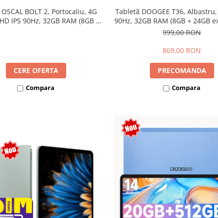
 OSCAL BOLT 2, Portocaliu, 4G
Tabletă DOOGEE T36, Albastru,
 HD IPS 90Hz, 32GB RAM (8GB +
90Hz, 32GB RAM (8GB + 24GB ext
ensibili), 128GB, Unisoc T7250,
256GB, Android 15, 8800mAh, 
999,00 RON
mAh, Android 16, Dual SIM
869,00 RON
CERE OFERTA
PRECOMANDA
Compara
Compara