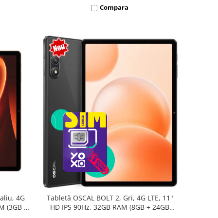
Compara
aliu, 4G
Tabletă OSCAL BOLT 2, Gri, 4G LTE, 11"
AM (3GB +
HD IPS 90Hz, 32GB RAM (8GB + 24GB
oc T7250,
extensibili), 128GB, Unisoc T7250,