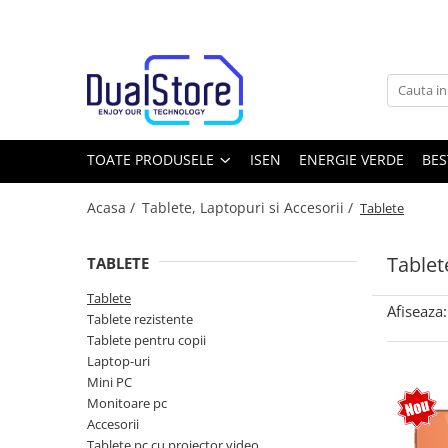
Toate Produsele
Noutati
Best Deals
Producatori Telefoane Mobila
TOATE PRODUSELE
ISEN
ENERGIE VERDE
BES
Telefoane mobile
Acasa /
Tablete, Laptopuri si Accesorii /
Tablete
Toate ( smart si clasice )
Telefoane Rezistente
Tablet
TABLETE
Telefoane cu proiector video
Tablete
Telefoane (Smartphone) 5G
Afiseaza:
Tablete rezistente
Telefoane cu camera termica
Tablete pentru copii
Laptop-uri
Telefoane clasice
Mini PC
Piese si accesorii telefoane mobile
Monitoare pc
Accesorii
Producatori telefoane
Tablete pc cu proiector video