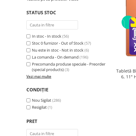
Telefoane mobile RugOne
Telefoane mobile Doogee
STATUS STOC
Telefoane mobile Oukitel
Telefoane mobile Ulefone
Telefoane mobile Unihertz
In stoc - In stock
(56)
Telefoane mobile Cubot
Stoc 0 furnizor - Out of Stock
(57)
Nu este in stoc - Not in stock
(6)
Telefoane mobile Blackview
La comanda - On demand
(196)
Telefoane mobile OSCAL
Precomanda produse speciale - Preorder
Telefoane mobile Fossibot
(special products)
(3)
Tabletă B
Telefoane mobile Lagenio
6, 11"
Vezi mai multe
(8GB + 
Telefoane mobile Samsung
Core 2.0
CONDIȚIE
Telefoane mobile iSEN
Telefoane mobile F150
Nou Sigilat
(286)
Telefoane mobile HUAWEI
Resigilat
(1)
Telefoane mobile iHunt
PRET
Telefoane mobile Xiaomi
Telefoane mobile AGM