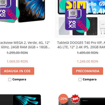
lackview MEGA 2, Verde, 4G, 12"
Tabletă DOOGEE T40 Pro VIP, A
 60Hz, 24GB RAM (6GB + 18GB
4G LTE, 12" 2.4K IPS, 20GB RA
bili), 256GB ROM, Android 15,
12GB extensibili), 512GB, Hel
1.299,00 RON
1.499,00 RON
615, 16MP+8MP, 9000mAh, 18W,
10800mAh, 33W, Android 14, 
lus, Face Unlock, Dual SIM
1.069,00 RON
1.249,00 RON
ADAUGA IN COS
PRECOMANDA
Compara
Compara
-20%