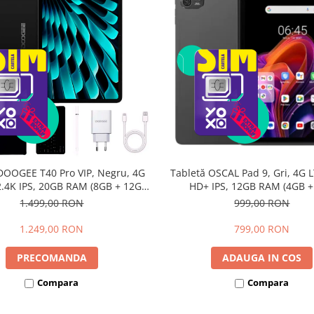
DOOGEE T40 Pro VIP, Negru, 4G
Tabletă OSCAL Pad 9, Gri, 4G L
 2.4K IPS, 20GB RAM (8GB + 12GB
HD+ IPS, 12GB RAM (4GB 
li), 512GB, Helio G99, 10800mAh,
extensibili), 128GB, Androi
1.499,00 RON
999,00 RON
W, Android 14, Dual SIM
7700mAh, Dual SIM
1.249,00 RON
799,00 RON
PRECOMANDA
ADAUGA IN COS
Compara
Compara