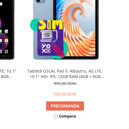
TE, 10.1"
Tabletă OSCAL Pad 9, Albastru, 4G LTE,
+ 8GB
10.1" HD+ IPS, 12GB RAM (4GB + 8GB
d 15,
extensibili), 128GB, Android 15,
999,00 RON
7700mAh, Dual SIM
799,00 RON
PRECOMANDA
Compara