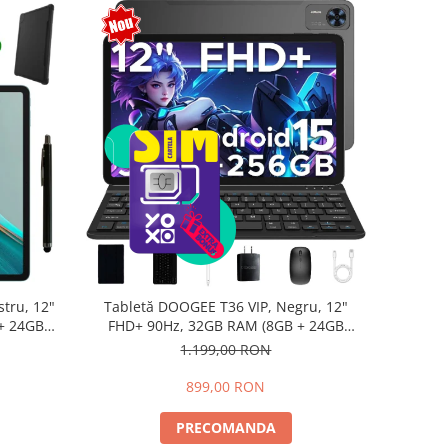
tru, 12"
Tabletă DOOGEE T36 VIP, Negru, 12"
+ 24GB
FHD+ 90Hz, 32GB RAM (8GB + 24GB
d 15,
extensibili), 256GB, Android 15,
1.199,00 RON
8800mAh, Dual SIM
899,00 RON
PRECOMANDA