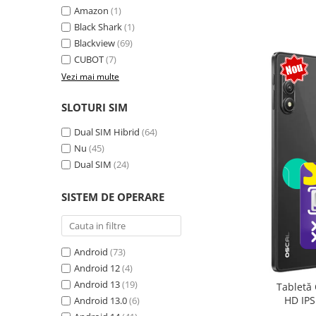
Amazon
(1)
Camere Supraveghere
Black Shark
(1)
Mini Video Camera
Blackview
(69)
CUBOT
(7)
Accesorii Camere Supraveghere
Vezi mai multe
Casti
Casti Wireless
SLOTURI SIM
Casti cu Fir
Dual SIM Hibrid
(64)
Casti Profesionale
Nu
(45)
Dual SIM
(24)
Ceasuri si Inele smart, bratari
fitness
SISTEM DE OPERARE
Smartwatch
Ceasuri Smart pentru copii
Bratari Fitness
Android
(73)
Inel Smart
Android 12
(4)
Android 13
(19)
Tabletă 
Accesorii Smartwatch
HD IPS
Android 13.0
(6)
Trotinete electrice si accesorii
exten