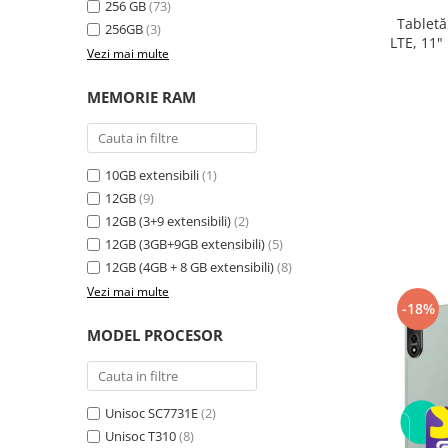
256 GB
(73)
electrică portabile
Tabletă
256GB
(3)
Panouri solare portabile
LTE, 11"
Vezi mai multe
24GB ext
Statii incarcare masini electrice
8300
Media player cu Android
MEMORIE RAM
TV Box
Accesorii
10GB extensibili
(1)
Miracast
12GB
(9)
Produse resigilate
12GB (3+9 extensibili)
(2)
Termometre non contact
12GB (3GB+9GB extensibili)
(5)
Aspiratoare robot, piese si accesorii
12GB (4GB + 8 GB extensibili)
(8)
Piese de schimb telefoane mobile
Vezi mai multe
-18%
MODEL PROCESOR
Unisoc SC7731E
(2)
Unisoc T310
(8)