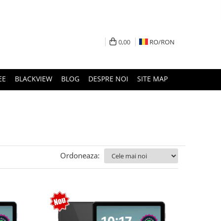
0,00
RO/
RON
EE
BLACKVIEW
BLOG
DESPRE NOI
SITE MAP
Ordoneaza: