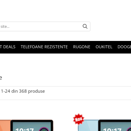
T DEALS
TELEFOANE REZISTENTE
RUGONE
OUKITEL
DOOG
e
1-
24
din
368
produse