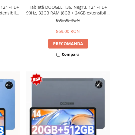
 12" FHD+
Tabletă DOOGEE T36, Negru, 12" FHD+
ensibili),
90Hz, 32GB RAM (8GB + 24GB extensibili),
Dual SIM
256GB, Android 15, 8800mAh, Dual SIM
899,00 RON
869,00 RON
PRECOMANDA
Compara