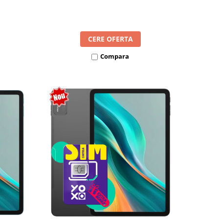
l SIM
8300mAh, Android 16, Dual SIM
CERE OFERTA
Compara