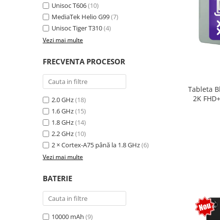
Unisoc T606
(10)
MediaTek Helio G99
(7)
Unisoc Tiger T310
(4)
Vezi mai multe
FRECVENTA PROCESOR
Tableta B
2K FHD+
2.0 GHz
(18)
extensi
1.6 GHz
(15)
Unisoc T
1.8 GHz
(14)
Sty
2.2 GHz
(10)
2 × Cortex-A75 până la 1.8 GHz
(6)
Vezi mai multe
BATERIE
10000 mAh
(9)