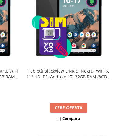
tru, WiFi
Tabletă Blackview LINK 5, Negru, WiFi 6,
2GB RAM
11" HD IPS, Android 17, 32GB RAM (8GB +
B, Octa-
24GB extensibili), 128GB, Octa-Core
re Rapidă
2.0GHz, 8300mAh, Încărcare Rapidă 18W,
Bluetooth 5.4
CERE OFERTA
Compara