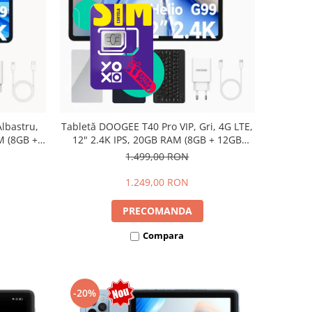
lbastru,
Tabletă DOOGEE T40 Pro VIP, Gri, 4G LTE,
M (8GB +
12" 2.4K IPS, 20GB RAM (8GB + 12GB
io G99,
extensibili), 512GB, Helio G99, 10800mAh,
1.499,00 RON
Dual SIM
33W, Android 14, Dual SIM
1.249,00 RON
PRECOMANDA
Compara
-20%