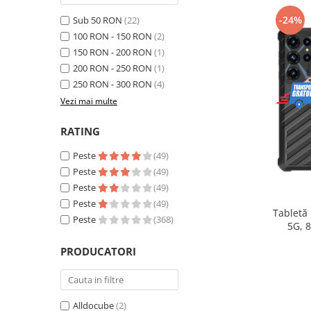
Telefoane mobile Realme
-24%
Sub 50 RON
(22)
Telefoane mobile ZTE Nubia
100 RON - 150 RON
(2)
Telefoane mobile ALTE BRANDURI
150 RON - 200 RON
(1)
Tablete PC, mini PC si laptopuri
200 RON - 250 RON
(1)
Tablete PC
250 RON - 300 RON
(4)
Tablete pc cu proiector video
Vezi mai multe
Tablete rezistente
RATING
Tablete pentru copii
Peste
(49)
Laptop-uri
Peste
(49)
Monitoare pc
Peste
(49)
Peste
(49)
Mini Pc
Tabletă
Peste
(368)
5G, 
Accesorii
extensib
PRODUCATORI
TV si Proiectoare Smart
16, Ca
Camere auto, home si sport
Camere auto DVR
Alldocube
(2)
Oglinzi auto smart cu camera