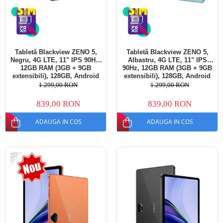
Tabletă Blackview ZENO 5,
Tabletă Blackview ZENO 5,
Negru, 4G LTE, 11" IPS 90Hz,
Albastru, 4G LTE, 11" IPS
12GB RAM (3GB + 9GB
90Hz, 12GB RAM (3GB + 9GB
extensibili), 128GB, Android
extensibili), 128GB, Android
16, Unisoc T7250, 8300mAh,
16, Unisoc T7250, 8300mAh,
1.299,00 RON
1.299,00 RON
Doke AI 2.0, Gemini AI, Dual
Doke AI 2.0, Gemini AI, Dual
SIM
SIM
839,00 RON
839,00 RON
ADAUGA IN COS
ADAUGA IN COS
-35%