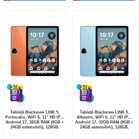
Telefoane mobile ALTE BRANDURI
Tabletă Blackview LINK 5,
Tabletă Blackview LINK 5,
Portocaliu, WiFi 6, 11" HD IPS,
Albastru, WiFi 6, 11" HD IPS,
Android 17, 32GB RAM (8GB +
Android 17, 32GB RAM (8GB +
24GB extensibili), 128GB,
24GB extensibili), 128GB,
Octa-Core 2.0GHz, 8300mAh,
Octa-Core 2.0GHz, 8300mAh,
Încărcare Rapidă 18W,
Încărcare Rapidă 18W,