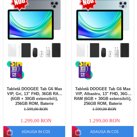
Telefoane mobile Oukitel
Telefoane mobile Ulefone
Telefoane mobile Unihertz
Telefoane mobile Cubot
Telefoane mobile Blackview
Telefoane mobile OSCAL
Telefoane mobile Fossibot
Telefoane mobile Lagenio
Telefoane mobile Samsung
Telefoane mobile iSEN
Telefoane mobile F150
Tabletă DOOGEE Tab G6 Max
Tabletă DOOGEE Tab G6 Max
Telefoane mobile HUAWEI
VIP, Gri, 13" FHD, 36GB RAM
VIP, Albastru, 13" FHD, 36GB
Telefoane mobile iHunt
(6GB + 30GB extensibili),
RAM (6GB + 30GB extensibili),
256GB ROM, Baterie
256GB ROM, Baterie
Telefoane mobile Xiaomi
10800mAh, Android, Wi-Fi
10800mAh, Android, Wi-Fi
1.599,00 RON
1.599,00 RON
Telefoane mobile AGM
1.299,00 RON
1.299,00 RON
Telefoane mobile Realme
ADAUGA IN COS
ADAUGA IN COS
Telefoane mobile ZTE Nubia