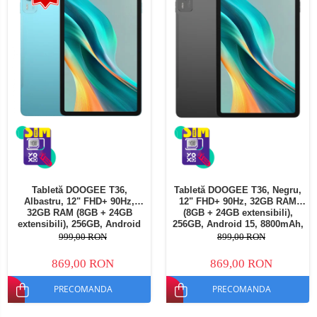
Tabletă DOOGEE T36,
Tabletă DOOGEE T36, Negru,
Albastru, 12" FHD+ 90Hz,
12" FHD+ 90Hz, 32GB RAM
32GB RAM (8GB + 24GB
(8GB + 24GB extensibili),
extensibili), 256GB, Android
256GB, Android 15, 8800mAh,
15, 8800mAh, Dual SIM
Dual SIM
999,00 RON
899,00 RON
869,00 RON
869,00 RON
PRECOMANDA
PRECOMANDA