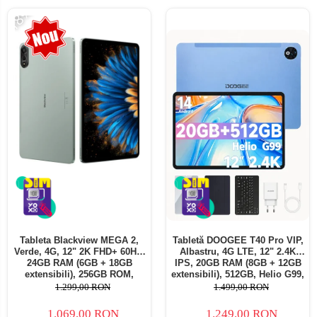
-18%
Tableta Blackview MEGA 2,
Tabletă DOOGEE T40 Pro VIP,
Verde, 4G, 12" 2K FHD+ 60Hz,
Albastru, 4G LTE, 12" 2.4K
24GB RAM (6GB + 18GB
IPS, 20GB RAM (8GB + 12GB
extensibili), 256GB ROM,
extensibili), 512GB, Helio G99,
Android 15, Unisoc T615,
10800mAh, 33W, Android 14,
1.299,00 RON
1.499,00 RON
16MP+8MP, 9000mAh, 18W,
Dual SIM
Stylus, Face Unlock, Dual SIM
1.069,00 RON
1.249,00 RON