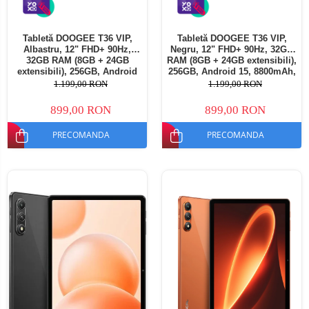
Tabletă DOOGEE T36 VIP,
Tabletă DOOGEE T36 VIP,
Albastru, 12" FHD+ 90Hz,
Negru, 12" FHD+ 90Hz, 32GB
32GB RAM (8GB + 24GB
RAM (8GB + 24GB extensibili),
extensibili), 256GB, Android
256GB, Android 15, 8800mAh,
15, 8800mAh, Dual SIM
Dual SIM
1.199,00 RON
1.199,00 RON
899,00 RON
899,00 RON
PRECOMANDA
PRECOMANDA