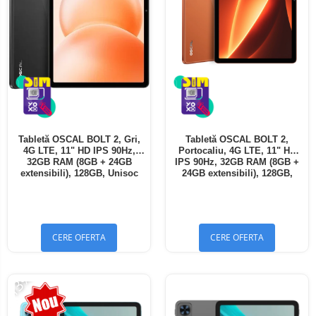
Tabletă OSCAL BOLT 2, Gri,
Tabletă OSCAL BOLT 2,
4G LTE, 11" HD IPS 90Hz,
Portocaliu, 4G LTE, 11" HD
32GB RAM (8GB + 24GB
IPS 90Hz, 32GB RAM (8GB +
extensibili), 128GB, Unisoc
24GB extensibili), 128GB,
T7250, 8300mAh, Android 16,
Unisoc T7250, 8300mAh,
Dual SIM
Android 16, Dual SIM
CERE OFERTA
CERE OFERTA
-13%