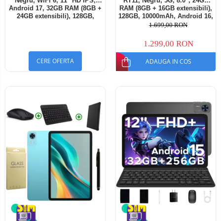
Negru, WiFi 6, 11" HD IPS,
RT11, Negru, 5G, 8.0", 24GB
Android 17, 32GB RAM (8GB +
RAM (8GB + 16GB extensibili),
24GB extensibili), 128GB,
128GB, 10000mAh, Android 16,
Octa-Core 2.0GHz, 8300mAh,
Cameră 16MP AI, Dock
1.699,00 RON
Încărcare Rapidă 18W,
Charging
Bluetooth 5.4
1.299,00 RON
CERE OFERTA
ADAUGA IN COS