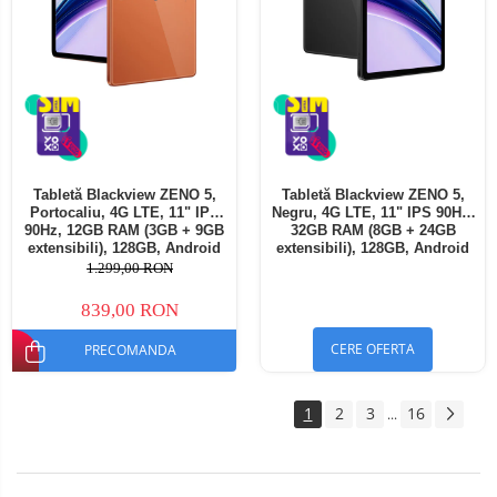
Tabletă Blackview ZENO 5,
Tabletă Blackview ZENO 5,
Portocaliu, 4G LTE, 11" IPS
Negru, 4G LTE, 11" IPS 90Hz,
90Hz, 12GB RAM (3GB + 9GB
32GB RAM (8GB + 24GB
extensibili), 128GB, Android
extensibili), 128GB, Android
16, Unisoc T7250, 8300mAh,
16, Unisoc T7250, 8300mAh,
1.299,00 RON
Doke AI 2.0, Gemini AI, Dual
Doke AI 2.0, Gemini AI, Dual
SIM
SIM
839,00 RON
CERE OFERTA
PRECOMANDA
1
2
3
16
...