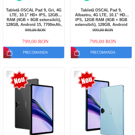
Tabletă OSCAL Pad 9, Gri, 4G
Tabletă OSCAL Pad 9,
LTE, 10.1" HD+ IPS, 12GB
Albastru, 4G LTE, 10.1" HD+
RAM (4GB + 8GB extensibili),
IPS, 12GB RAM (4GB + 8GB
128GB, Android 15, 7700mAh,
extensibili), 128GB, Android
Dual SIM
15, 7700mAh, Dual SIM
999,00 RON
999,00 RON
799,00 RON
799,00 RON
PRECOMANDA
PRECOMANDA
-35%
-35%