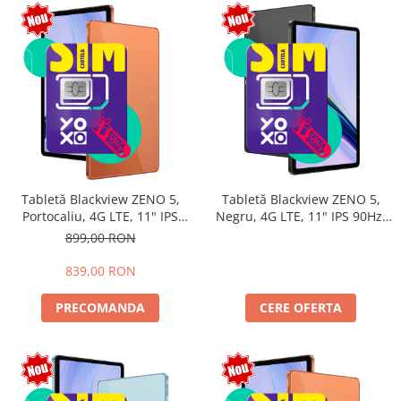
Tabletă Blackview ZENO 5,
Tabletă Blackview ZENO 5,
Portocaliu, 4G LTE, 11" IPS
Negru, 4G LTE, 11" IPS 90Hz,
90Hz, 12GB RAM (3GB + 9GB
32GB RAM (8GB + 24GB
899,00 RON
extensibili), 128GB, Android
extensibili), 128GB, Android
16, Unisoc T7250, 8300mAh,
16, Unisoc T7250, 8300mAh,
839,00 RON
Doke AI 2.0, Gemini AI, Dual
Doke AI 2.0, Gemini AI, Dual
SIM
SIM
PRECOMANDA
CERE OFERTA