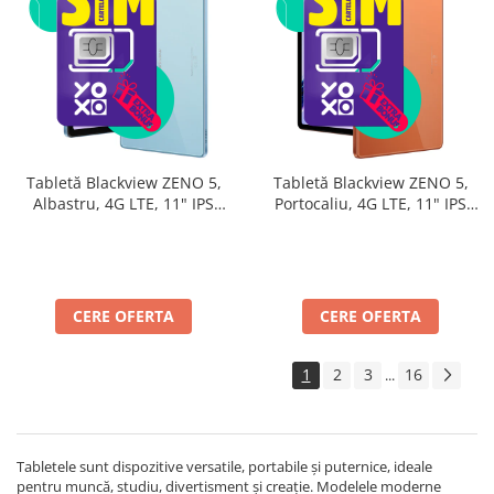
Tabletă Blackview ZENO 5,
Tabletă Blackview ZENO 5,
Albastru, 4G LTE, 11" IPS
Portocaliu, 4G LTE, 11" IPS
90Hz, 32GB RAM (8GB + 24GB
90Hz, 32GB RAM (8GB + 24GB
extensibili), 128GB, Android
extensibili), 128GB, Android
16, Unisoc T7250, 8300mAh,
16, Unisoc T7250, 8300mAh,
Doke AI 2.0, Gemini AI, Dual
Doke AI 2.0, Gemini AI, Dual
SIM
SIM
CERE OFERTA
CERE OFERTA
1
2
3
16
...
Tabletele sunt dispozitive versatile, portabile și puternice, ideale
pentru muncă, studiu, divertisment și creație. Modelele moderne