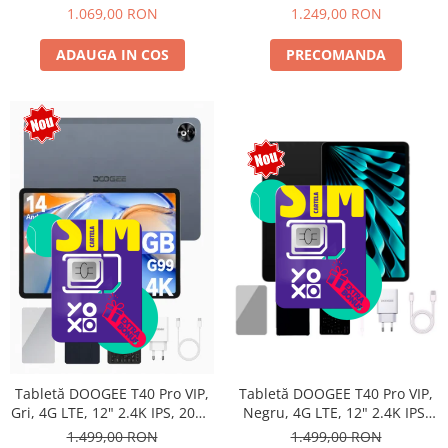
Android 15, Unisoc T615,
10800mAh, 33W, Android 14,
1.069,00 RON
1.249,00 RON
16MP+8MP, 9000mAh, 18W,
Dual SIM
Stylus, Face Unlock, Dual SIM
ADAUGA IN COS
PRECOMANDA
Tabletă DOOGEE T40 Pro VIP,
Tabletă DOOGEE T40 Pro VIP,
Negru, 4G LTE, 12" 2.4K IPS,
Gri, 4G LTE, 12" 2.4K IPS, 20GB
20GB RAM (8GB + 12GB
RAM (8GB + 12GB extensibili),
1.499,00 RON
1.499,00 RON