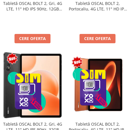
Tabletă OSCAL BOLT 2,
Tabletă OSCAL BOLT 2, Gri, 4G
Portocaliu, 4G LTE, 11" HD IPS
LTE, 11" HD IPS 90Hz, 12GB
90Hz, 12GB RAM (3GB + 9GB
RAM (3GB + 9GB extensibili),
extensibili), 128GB, Unisoc
128GB, Unisoc T7250,
T7250, 8300mAh, Android 16,
8300mAh, Android 16, Dual
Dual SIM
SIM
CERE OFERTA
CERE OFERTA
Tabletă OSCAL BOLT 2,
Tabletă OSCAL BOLT 2, Gri, 4G
Portocaliu, 4G LTE, 11" HD IPS
LTE, 11" HD IPS 90Hz, 32GB