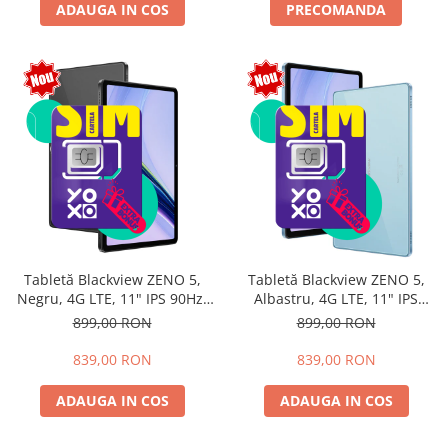
ADAUGA IN COS
PRECOMANDA
Tabletă Blackview ZENO 5,
Tabletă Blackview ZENO 5,
Negru, 4G LTE, 11" IPS 90Hz,
Albastru, 4G LTE, 11" IPS
12GB RAM (3GB + 9GB
90Hz, 12GB RAM (3GB + 9GB
899,00 RON
899,00 RON
extensibili), 128GB, Android
extensibili), 128GB, Android
16, Unisoc T7250, 8300mAh,
16, Unisoc T7250, 8300mAh,
839,00 RON
839,00 RON
Doke AI 2.0, Gemini AI, Dual
Doke AI 2.0, Gemini AI, Dual
SIM
SIM
ADAUGA IN COS
ADAUGA IN COS