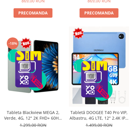
869,00 RON
869,00 RON
PRECOMANDA
PRECOMANDA
-18%
Tableta Blackview MEGA 2,
Tabletă DOOGEE T40 Pro VIP,
Verde, 4G, 12" 2K FHD+ 60Hz,
Albastru, 4G LTE, 12" 2.4K IPS,
24GB RAM (6GB + 18GB
20GB RAM (8GB + 12GB
1.299,00 RON
1.499,00 RON
extensibili), 256GB ROM,
extensibili), 512GB, Helio G99,