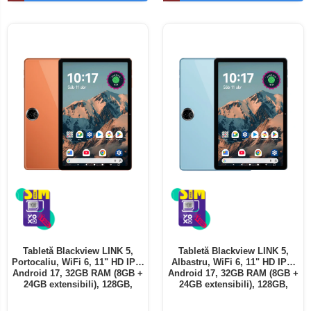
Telefoane mobile ALTE BRANDURI
Tabletă Blackview LINK 5,
Tabletă Blackview LINK 5,
Portocaliu, WiFi 6, 11" HD IPS,
Albastru, WiFi 6, 11" HD IPS,
Android 17, 32GB RAM (8GB +
Android 17, 32GB RAM (8GB +
24GB extensibili), 128GB,
24GB extensibili), 128GB,
Octa-Core 2.0GHz, 8300mAh,
Octa-Core 2.0GHz, 8300mAh,
Încărcare Rapidă 18W,
Încărcare Rapidă 18W,