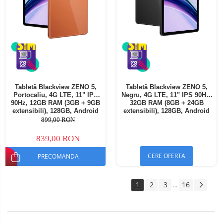
Tabletă Blackview ZENO 5,
Tabletă Blackview ZENO 5,
Portocaliu, 4G LTE, 11" IPS
Negru, 4G LTE, 11" IPS 90Hz,
90Hz, 12GB RAM (3GB + 9GB
32GB RAM (8GB + 24GB
extensibili), 128GB, Android
extensibili), 128GB, Android
16, Unisoc T7250, 8300mAh,
16, Unisoc T7250, 8300mAh,
899,00 RON
Doke AI 2.0, Gemini AI, Dual
Doke AI 2.0, Gemini AI, Dual
SIM
SIM
839,00 RON
CERE OFERTA
PRECOMANDA
1
2
3
16
...