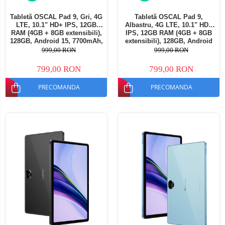
Tabletă OSCAL Pad 9, Gri, 4G
Tabletă OSCAL Pad 9,
LTE, 10.1" HD+ IPS, 12GB
Albastru, 4G LTE, 10.1" HD+
RAM (4GB + 8GB extensibili),
IPS, 12GB RAM (4GB + 8GB
128GB, Android 15, 7700mAh,
extensibili), 128GB, Android
Dual SIM
15, 7700mAh, Dual SIM
999,00 RON
999,00 RON
799,00 RON
799,00 RON
PRECOMANDA
PRECOMANDA