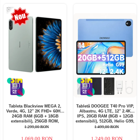
-18%
Tableta Blackview MEGA 2,
Tabletă DOOGEE T40 Pro VIP,
Verde, 4G, 12" 2K FHD+ 60Hz,
Albastru, 4G LTE, 12" 2.4K
24GB RAM (6GB + 18GB
IPS, 20GB RAM (8GB + 12GB
extensibili), 256GB ROM,
extensibili), 512GB, Helio G99,
Android 15, Unisoc T615,
10800mAh, 33W, Android 14,
1.299,00 RON
1.499,00 RON
16MP+8MP, 9000mAh, 18W,
Dual SIM
Stylus, Face Unlock, Dual SIM
1.069,00 RON
1.249,00 RON