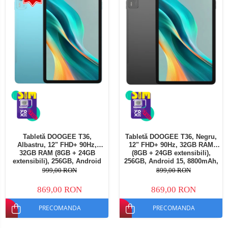
Tabletă DOOGEE T36,
Tabletă DOOGEE T36, Negru,
Albastru, 12" FHD+ 90Hz,
12" FHD+ 90Hz, 32GB RAM
32GB RAM (8GB + 24GB
(8GB + 24GB extensibili),
extensibili), 256GB, Android
256GB, Android 15, 8800mAh,
15, 8800mAh, Dual SIM
Dual SIM
999,00 RON
899,00 RON
869,00 RON
869,00 RON
PRECOMANDA
PRECOMANDA