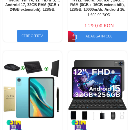
Negru, WiFi 6, 11" HD IPS,
RT11, Negru, 5G, 8.0", 24GB
Android 17, 32GB RAM (8GB +
RAM (8GB + 16GB extensibili),
24GB extensibili), 128GB,
128GB, 10000mAh, Android 16,
Octa-Core 2.0GHz, 8300mAh,
Cameră 16MP AI, Dock
1.699,00 RON
Încărcare Rapidă 18W,
Charging
Bluetooth 5.4
1.299,00 RON
CERE OFERTA
ADAUGA IN COS