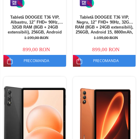
Tabletă DOOGEE T36 VIP,
Tabletă DOOGEE T36 VIP,
Albastru, 12" FHD+ 90Hz,
Negru, 12" FHD+ 90Hz, 32GB
32GB RAM (8GB + 24GB
RAM (8GB + 24GB extensibili),
extensibili), 256GB, Android
256GB, Android 15, 8800mAh,
15, 8800mAh, Dual SIM
Dual SIM
1.199,00 RON
1.199,00 RON
899,00 RON
899,00 RON
PRECOMANDA
PRECOMANDA