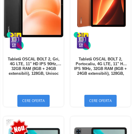
Tabletă OSCAL BOLT 2, Gri,
Tabletă OSCAL BOLT 2,
4G LTE, 11" HD IPS 90Hz,
Portocaliu, 4G LTE, 11" HD
32GB RAM (8GB + 24GB
IPS 90Hz, 32GB RAM (8GB +
extensibili), 128GB, Unisoc
24GB extensibili), 128GB,
T7250, 8300mAh, Android 16,
Unisoc T7250, 8300mAh,
Dual SIM
Android 16, Dual SIM
CERE OFERTA
CERE OFERTA
-13%