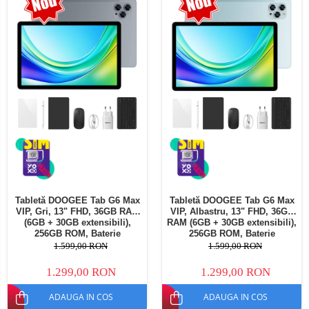
Telefoane mobile Oukitel
Telefoane mobile Ulefone
Telefoane mobile Unihertz
Telefoane mobile Cubot
Telefoane mobile Blackview
Telefoane mobile OSCAL
Telefoane mobile Fossibot
Telefoane mobile Lagenio
Telefoane mobile Samsung
Telefoane mobile iSEN
Telefoane mobile F150
Tabletă DOOGEE Tab G6 Max
Tabletă DOOGEE Tab G6 Max
Telefoane mobile HUAWEI
VIP, Gri, 13" FHD, 36GB RAM
VIP, Albastru, 13" FHD, 36GB
Telefoane mobile iHunt
(6GB + 30GB extensibili),
RAM (6GB + 30GB extensibili),
256GB ROM, Baterie
256GB ROM, Baterie
Telefoane mobile Xiaomi
10800mAh, Android, Wi-Fi
10800mAh, Android, Wi-Fi
1.599,00 RON
1.599,00 RON
Telefoane mobile AGM
1.299,00 RON
1.299,00 RON
Telefoane mobile Realme
ADAUGA IN COS
ADAUGA IN COS
Telefoane mobile ZTE Nubia