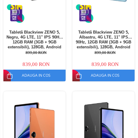
Tabletă Blackview ZENO 5,
Tabletă Blackview ZENO 5,
Negru, 4G LTE, 11" IPS 90Hz,
Albastru, 4G LTE, 11" IPS
12GB RAM (3GB + 9GB
90Hz, 12GB RAM (3GB + 9GB
extensibili), 128GB, Android
extensibili), 128GB, Android
16, Unisoc T7250, 8300mAh,
16, Unisoc T7250, 8300mAh,
899,00 RON
899,00 RON
Doke AI 2.0, Gemini AI, Dual
Doke AI 2.0, Gemini AI, Dual
SIM
SIM
839,00 RON
839,00 RON
ADAUGA IN COS
ADAUGA IN COS