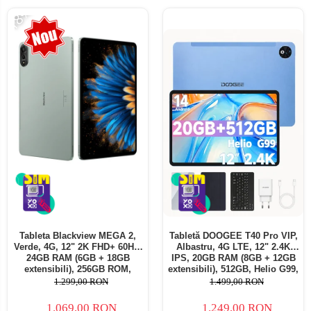
-18%
Tableta Blackview MEGA 2,
Tabletă DOOGEE T40 Pro VIP,
Verde, 4G, 12" 2K FHD+ 60Hz,
Albastru, 4G LTE, 12" 2.4K
24GB RAM (6GB + 18GB
IPS, 20GB RAM (8GB + 12GB
extensibili), 256GB ROM,
extensibili), 512GB, Helio G99,
Android 15, Unisoc T615,
10800mAh, 33W, Android 14,
1.299,00 RON
1.499,00 RON
16MP+8MP, 9000mAh, 18W,
Dual SIM
Stylus, Face Unlock, Dual SIM
1.069,00 RON
1.249,00 RON