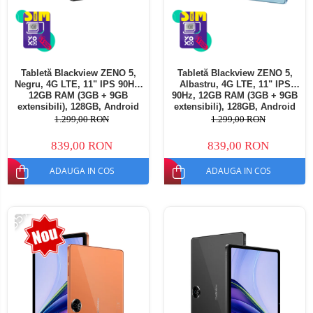
Tabletă Blackview ZENO 5,
Tabletă Blackview ZENO 5,
Negru, 4G LTE, 11" IPS 90Hz,
Albastru, 4G LTE, 11" IPS
12GB RAM (3GB + 9GB
90Hz, 12GB RAM (3GB + 9GB
extensibili), 128GB, Android
extensibili), 128GB, Android
16, Unisoc T7250, 8300mAh,
16, Unisoc T7250, 8300mAh,
1.299,00 RON
1.299,00 RON
Doke AI 2.0, Gemini AI, Dual
Doke AI 2.0, Gemini AI, Dual
SIM
SIM
839,00 RON
839,00 RON
ADAUGA IN COS
ADAUGA IN COS
-35%