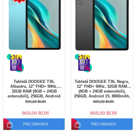
Tabletă DOOGEE T36,
Tabletă DOOGEE T36, Negru,
Albastru, 12" FHD+ 90Hz,
12" FHD+ 90Hz, 32GB RAM
32GB RAM (8GB + 24GB
(8GB + 24GB extensibili),
extensibili), 256GB, Android
256GB, Android 15, 8800mAh,
15, 8800mAh, Dual SIM
Dual SIM
999,00 RON
899,00 RON
869,00 RON
869,00 RON
PRECOMANDA
PRECOMANDA