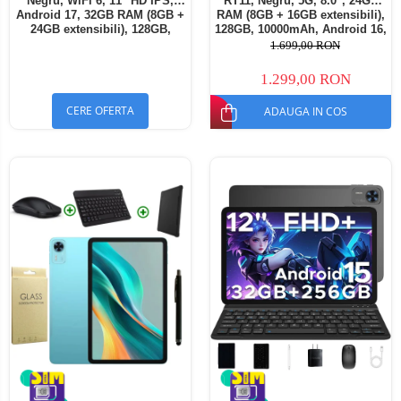
Negru, WiFi 6, 11" HD IPS,
RT11, Negru, 5G, 8.0", 24GB
Android 17, 32GB RAM (8GB +
RAM (8GB + 16GB extensibili),
24GB extensibili), 128GB,
128GB, 10000mAh, Android 16,
Octa-Core 2.0GHz, 8300mAh,
Cameră 16MP AI, Dock
1.699,00 RON
Încărcare Rapidă 18W,
Charging
Bluetooth 5.4
1.299,00 RON
CERE OFERTA
ADAUGA IN COS