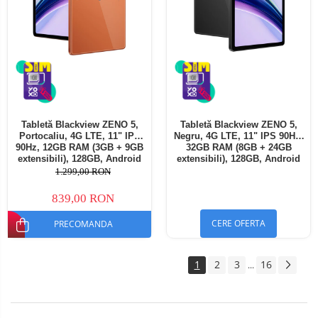
Tabletă Blackview ZENO 5,
Tabletă Blackview ZENO 5,
Portocaliu, 4G LTE, 11" IPS
Negru, 4G LTE, 11" IPS 90Hz,
90Hz, 12GB RAM (3GB + 9GB
32GB RAM (8GB + 24GB
extensibili), 128GB, Android
extensibili), 128GB, Android
16, Unisoc T7250, 8300mAh,
16, Unisoc T7250, 8300mAh,
1.299,00 RON
Doke AI 2.0, Gemini AI, Dual
Doke AI 2.0, Gemini AI, Dual
SIM
SIM
839,00 RON
CERE OFERTA
PRECOMANDA
1
2
3
16
...