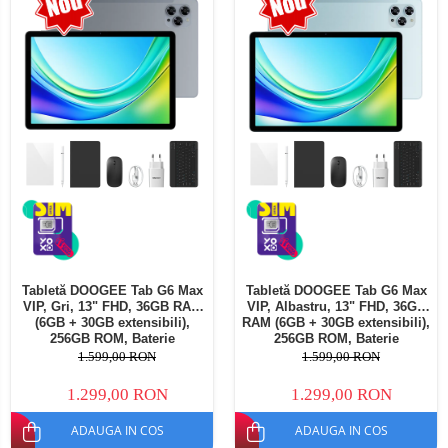
Telefoane mobile Oukitel
Telefoane mobile Ulefone
Telefoane mobile Unihertz
Telefoane mobile Cubot
Telefoane mobile Blackview
Telefoane mobile OSCAL
Telefoane mobile Fossibot
Telefoane mobile Lagenio
Telefoane mobile Samsung
Telefoane mobile iSEN
Telefoane mobile F150
Tabletă DOOGEE Tab G6 Max
Tabletă DOOGEE Tab G6 Max
Telefoane mobile HUAWEI
VIP, Gri, 13" FHD, 36GB RAM
VIP, Albastru, 13" FHD, 36GB
Telefoane mobile iHunt
(6GB + 30GB extensibili),
RAM (6GB + 30GB extensibili),
256GB ROM, Baterie
256GB ROM, Baterie
Telefoane mobile Xiaomi
10800mAh, Android, Wi-Fi
10800mAh, Android, Wi-Fi
1.599,00 RON
1.599,00 RON
Telefoane mobile AGM
1.299,00 RON
1.299,00 RON
Telefoane mobile Realme
ADAUGA IN COS
ADAUGA IN COS
Telefoane mobile ZTE Nubia