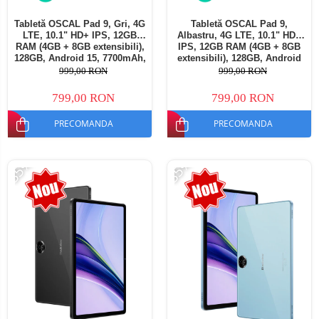
Tabletă OSCAL Pad 9, Gri, 4G
Tabletă OSCAL Pad 9,
LTE, 10.1" HD+ IPS, 12GB
Albastru, 4G LTE, 10.1" HD+
RAM (4GB + 8GB extensibili),
IPS, 12GB RAM (4GB + 8GB
128GB, Android 15, 7700mAh,
extensibili), 128GB, Android
Dual SIM
15, 7700mAh, Dual SIM
999,00 RON
999,00 RON
799,00 RON
799,00 RON
PRECOMANDA
PRECOMANDA
-35%
-35%