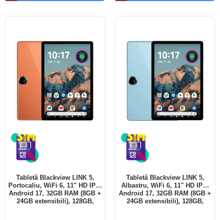
Telefoane mobile ALTE BRANDURI
Tabletă Blackview LINK 5,
Tabletă Blackview LINK 5,
Portocaliu, WiFi 6, 11" HD IPS,
Albastru, WiFi 6, 11" HD IPS,
Android 17, 32GB RAM (8GB +
Android 17, 32GB RAM (8GB +
24GB extensibili), 128GB,
24GB extensibili), 128GB,
Octa-Core 2.0GHz, 8300mAh,
Octa-Core 2.0GHz, 8300mAh,
Încărcare Rapidă 18W,
Încărcare Rapidă 18W,