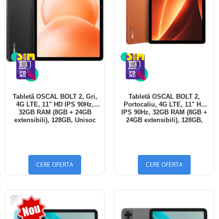
Tabletă OSCAL BOLT 2, Gri,
Tabletă OSCAL BOLT 2,
4G LTE, 11" HD IPS 90Hz,
Portocaliu, 4G LTE, 11" HD
32GB RAM (8GB + 24GB
IPS 90Hz, 32GB RAM (8GB +
extensibili), 128GB, Unisoc
24GB extensibili), 128GB,
T7250, 8300mAh, Android 16,
Unisoc T7250, 8300mAh,
Dual SIM
Android 16, Dual SIM
CERE OFERTA
CERE OFERTA
-13%