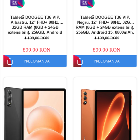
Tabletă DOOGEE T36 VIP,
Tabletă DOOGEE T36 VIP,
Albastru, 12" FHD+ 90Hz,
Negru, 12" FHD+ 90Hz, 32GB
32GB RAM (8GB + 24GB
RAM (8GB + 24GB extensibili),
extensibili), 256GB, Android
256GB, Android 15, 8800mAh,
15, 8800mAh, Dual SIM
Dual SIM
1.199,00 RON
1.199,00 RON
899,00 RON
899,00 RON
PRECOMANDA
PRECOMANDA