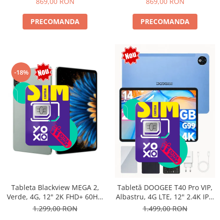
869,00 RON
869,00 RON
PRECOMANDA
PRECOMANDA
-18%
Tableta Blackview MEGA 2,
Tabletă DOOGEE T40 Pro VIP,
Verde, 4G, 12" 2K FHD+ 60Hz,
Albastru, 4G LTE, 12" 2.4K IPS,
24GB RAM (6GB + 18GB
20GB RAM (8GB + 12GB
1.299,00 RON
1.499,00 RON
extensibili), 256GB ROM,
extensibili), 512GB, Helio G99,