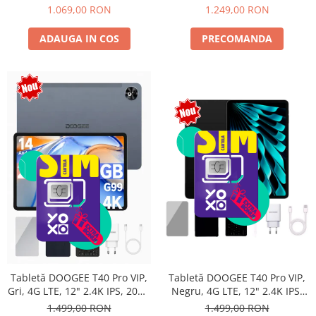
Android 15, Unisoc T615,
10800mAh, 33W, Android 14,
1.069,00 RON
1.249,00 RON
16MP+8MP, 9000mAh, 18W,
Dual SIM
Stylus, Face Unlock, Dual SIM
ADAUGA IN COS
PRECOMANDA
Tabletă DOOGEE T40 Pro VIP,
Tabletă DOOGEE T40 Pro VIP,
Negru, 4G LTE, 12" 2.4K IPS,
Gri, 4G LTE, 12" 2.4K IPS, 20GB
20GB RAM (8GB + 12GB
RAM (8GB + 12GB extensibili),
1.499,00 RON
1.499,00 RON