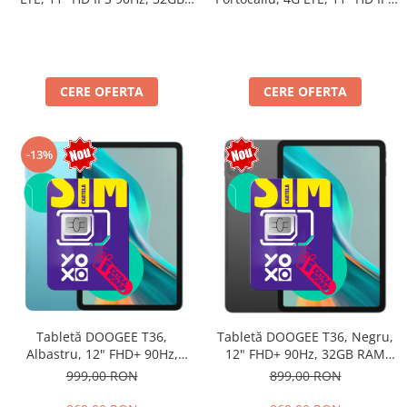
90Hz, 32GB RAM (8GB + 24GB
RAM (8GB + 24GB extensibili),
extensibili), 128GB, Unisoc
128GB, Unisoc T7250,
T7250, 8300mAh, Android 16,
8300mAh, Android 16, Dual
Dual SIM
SIM
CERE OFERTA
CERE OFERTA
-13%
Tabletă DOOGEE T36,
Tabletă DOOGEE T36, Negru,
Albastru, 12" FHD+ 90Hz,
12" FHD+ 90Hz, 32GB RAM
32GB RAM (8GB + 24GB
(8GB + 24GB extensibili),
999,00 RON
899,00 RON
extensibili), 256GB, Android
256GB, Android 15, 8800mAh,
15, 8800mAh, Dual SIM
Dual SIM