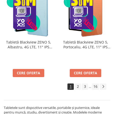
Tabletă Blackview ZENO 5,
Tabletă Blackview ZENO 5,
Albastru, 4G LTE, 11" IPS
Portocaliu, 4G LTE, 11" IPS
90Hz, 32GB RAM (8GB + 24GB
90Hz, 32GB RAM (8GB + 24GB
extensibili), 128GB, Android
extensibili), 128GB, Android
16, Unisoc T7250, 8300mAh,
16, Unisoc T7250, 8300mAh,
Doke AI 2.0, Gemini AI, Dual
Doke AI 2.0, Gemini AI, Dual
SIM
SIM
CERE OFERTA
CERE OFERTA
1
2
3
16
...
Tabletele sunt dispozitive versatile, portabile și puternice, ideale
pentru muncă, studiu, divertisment și creație. Modelele moderne