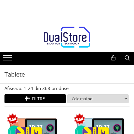
Telefoane mobile
Tablete PC, mini PC si laptopuri
Camere auto, home si sport
Casti
Ceasuri si Inele smart, bratari fitness
Trotinete electrice si accesorii
Gadgets
Media player cu Android
Toate ( smart si clasice )
Tablete PC
Camere auto DVR
Casti Wireless
Smartwatch
Trotinete
Smart Home
TV Box
Telefoane Rezistente
Tablete pc cu proiector video
Oglinzi auto smart cu camera
Casti cu Fir
Ceasuri Smart pentru copii
Piese si accesorii
Produse Ingrijire Personala
Accesorii
Telefoane cu proiector video
Tablete rezistente
Camere Supraveghere
Casti Profesionale
Bratari Fitness
Accesorii Gadgets
Miracast
Telefoane (Smartphone) 5G
Tablete pentru copii
Mini Video Camera
Inel Smart
Drone cu Camera
Telefoane cu camera termica
Laptop-uri
Accesorii Camere Supraveghere
Accesorii Smartwatch
Baterii externe
Tablete
Telefoane clasice
Monitoare pc
Accesorii Auto
Piese si accesorii telefoane mobile
Mini Pc
Lifestyle
Afiseaza:
1-
24
din
368
produse
Producatori telefoane
Accesorii
Boxe Portabile
FILTRE
Telefoane mobile RugOne
Cititoare Cod Bare
Telefoane mobile Doogee
Telefoane mobile Oukitel
Telefoane mobile Ulefone