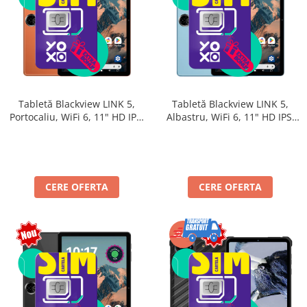
Telefoane mobile Unihertz
Telefoane mobile Cubot
Telefoane mobile Blackview
Telefoane mobile OSCAL
Telefoane mobile Fossibot
Telefoane mobile Lagenio
Tabletă Blackview LINK 5,
Tabletă Blackview LINK 5,
Telefoane mobile Samsung
Portocaliu, WiFi 6, 11" HD IPS,
Albastru, WiFi 6, 11" HD IPS,
Telefoane mobile iSEN
Android 17, 32GB RAM (8GB +
Android 17, 32GB RAM (8GB +
24GB extensibili), 128GB,
24GB extensibili), 128GB,
Telefoane mobile F150
Octa-Core 2.0GHz, 8300mAh,
Octa-Core 2.0GHz, 8300mAh,
Telefoane mobile HUAWEI
Încărcare Rapidă 18W,
Încărcare Rapidă 18W,
Telefoane mobile iHunt
Bluetooth 5.4
Bluetooth 5.4
CERE OFERTA
CERE OFERTA
Telefoane mobile Xiaomi
Telefoane mobile AGM
Telefoane mobile Realme
-24%
Telefoane mobile ZTE Nubia
Telefoane mobile ALTE BRANDURI