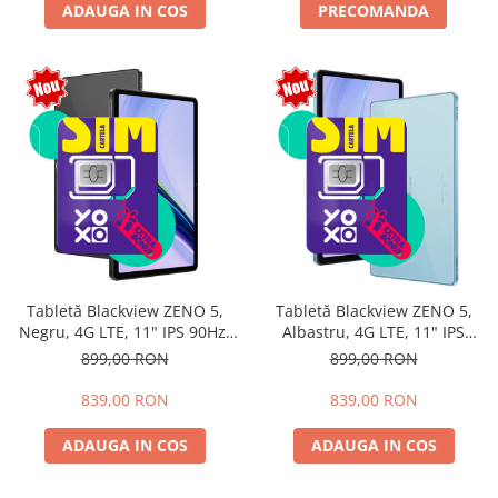
ADAUGA IN COS
PRECOMANDA
Tabletă Blackview ZENO 5,
Tabletă Blackview ZENO 5,
Negru, 4G LTE, 11" IPS 90Hz,
Albastru, 4G LTE, 11" IPS
12GB RAM (3GB + 9GB
90Hz, 12GB RAM (3GB + 9GB
899,00 RON
899,00 RON
extensibili), 128GB, Android
extensibili), 128GB, Android
16, Unisoc T7250, 8300mAh,
16, Unisoc T7250, 8300mAh,
839,00 RON
839,00 RON
Doke AI 2.0, Gemini AI, Dual
Doke AI 2.0, Gemini AI, Dual
SIM
SIM
ADAUGA IN COS
ADAUGA IN COS