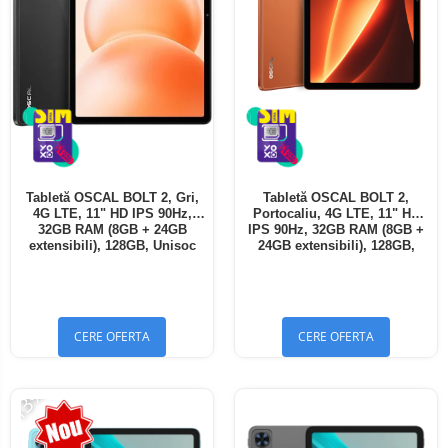
Tabletă OSCAL BOLT 2, Gri,
Tabletă OSCAL BOLT 2,
4G LTE, 11" HD IPS 90Hz,
Portocaliu, 4G LTE, 11" HD
32GB RAM (8GB + 24GB
IPS 90Hz, 32GB RAM (8GB +
extensibili), 128GB, Unisoc
24GB extensibili), 128GB,
T7250, 8300mAh, Android 16,
Unisoc T7250, 8300mAh,
Dual SIM
Android 16, Dual SIM
CERE OFERTA
CERE OFERTA
-13%