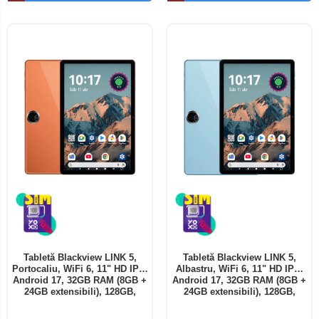
Telefoane mobile ALTE BRANDURI
Tabletă Blackview LINK 5,
Tabletă Blackview LINK 5,
Portocaliu, WiFi 6, 11" HD IPS,
Albastru, WiFi 6, 11" HD IPS,
Android 17, 32GB RAM (8GB +
Android 17, 32GB RAM (8GB +
24GB extensibili), 128GB,
24GB extensibili), 128GB,
Octa-Core 2.0GHz, 8300mAh,
Octa-Core 2.0GHz, 8300mAh,
Încărcare Rapidă 18W,
Încărcare Rapidă 18W,