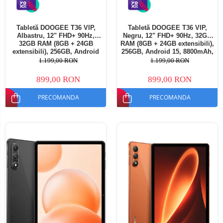
Tabletă DOOGEE T36 VIP,
Tabletă DOOGEE T36 VIP,
Albastru, 12" FHD+ 90Hz,
Negru, 12" FHD+ 90Hz, 32GB
32GB RAM (8GB + 24GB
RAM (8GB + 24GB extensibili),
extensibili), 256GB, Android
256GB, Android 15, 8800mAh,
15, 8800mAh, Dual SIM
Dual SIM
1.199,00 RON
1.199,00 RON
899,00 RON
899,00 RON
PRECOMANDA
PRECOMANDA