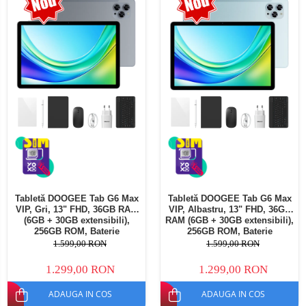
Telefoane mobile Oukitel
Aspiratoare Robot si accesorii
Telefoane mobile Ulefone
Telefoane mobile Unihertz
Telefoane mobile Cubot
Telefoane mobile Blackview
Telefoane mobile OSCAL
Telefoane mobile Fossibot
Telefoane mobile Lagenio
Telefoane mobile Samsung
Telefoane mobile iSEN
Telefoane mobile F150
Tabletă DOOGEE Tab G6 Max
Tabletă DOOGEE Tab G6 Max
Telefoane mobile HUAWEI
VIP, Gri, 13" FHD, 36GB RAM
VIP, Albastru, 13" FHD, 36GB
Telefoane mobile iHunt
(6GB + 30GB extensibili),
RAM (6GB + 30GB extensibili),
256GB ROM, Baterie
256GB ROM, Baterie
Telefoane mobile Xiaomi
10800mAh, Android, Wi-Fi
10800mAh, Android, Wi-Fi
1.599,00 RON
1.599,00 RON
Telefoane mobile AGM
1.299,00 RON
1.299,00 RON
Telefoane mobile Realme
ADAUGA IN COS
ADAUGA IN COS
Telefoane mobile ZTE Nubia