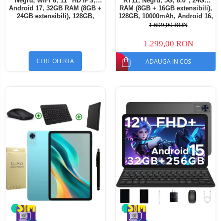
Negru, WiFi 6, 11" HD IPS,
RT11, Negru, 5G, 8.0", 24GB
Android 17, 32GB RAM (8GB +
RAM (8GB + 16GB extensibili),
24GB extensibili), 128GB,
128GB, 10000mAh, Android 16,
Octa-Core 2.0GHz, 8300mAh,
Cameră 16MP AI, Dock
1.699,00 RON
Încărcare Rapidă 18W,
Charging
Bluetooth 5.4
1.299,00 RON
CERE OFERTA
ADAUGA IN COS