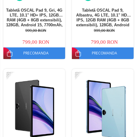
Tabletă OSCAL Pad 9, Gri, 4G
Tabletă OSCAL Pad 9,
LTE, 10.1" HD+ IPS, 12GB
Albastru, 4G LTE, 10.1" HD+
RAM (4GB + 8GB extensibili),
IPS, 12GB RAM (4GB + 8GB
128GB, Android 15, 7700mAh,
extensibili), 128GB, Android
Dual SIM
15, 7700mAh, Dual SIM
999,00 RON
999,00 RON
799,00 RON
799,00 RON
PRECOMANDA
PRECOMANDA
-35%
-35%