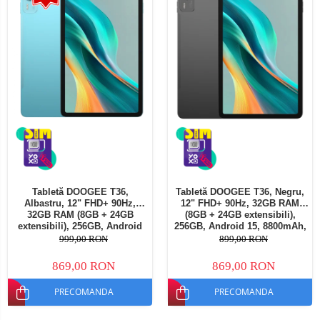
Tabletă DOOGEE T36,
Tabletă DOOGEE T36, Negru,
Albastru, 12" FHD+ 90Hz,
12" FHD+ 90Hz, 32GB RAM
32GB RAM (8GB + 24GB
(8GB + 24GB extensibili),
extensibili), 256GB, Android
256GB, Android 15, 8800mAh,
15, 8800mAh, Dual SIM
Dual SIM
999,00 RON
899,00 RON
869,00 RON
869,00 RON
PRECOMANDA
PRECOMANDA