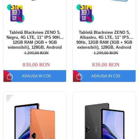
Tabletă Blackview ZENO 5,
Tabletă Blackview ZENO 5,
Negru, 4G LTE, 11" IPS 90Hz,
Albastru, 4G LTE, 11" IPS
12GB RAM (3GB + 9GB
90Hz, 12GB RAM (3GB + 9GB
extensibili), 128GB, Android
extensibili), 128GB, Android
16, Unisoc T7250, 8300mAh,
16, Unisoc T7250, 8300mAh,
1.299,00 RON
1.299,00 RON
Doke AI 2.0, Gemini AI, Dual
Doke AI 2.0, Gemini AI, Dual
SIM
SIM
839,00 RON
839,00 RON
ADAUGA IN COS
ADAUGA IN COS
-35%