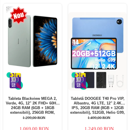
-18%
Tableta Blackview MEGA 2,
Tabletă DOOGEE T40 Pro VIP,
Verde, 4G, 12" 2K FHD+ 60Hz,
Albastru, 4G LTE, 12" 2.4K
24GB RAM (6GB + 18GB
IPS, 20GB RAM (8GB + 12GB
extensibili), 256GB ROM,
extensibili), 512GB, Helio G99,
Android 15, Unisoc T615,
10800mAh, 33W, Android 14,
1.299,00 RON
1.499,00 RON
16MP+8MP, 9000mAh, 18W,
Dual SIM
Stylus, Face Unlock, Dual SIM
1.069,00 RON
1.249,00 RON