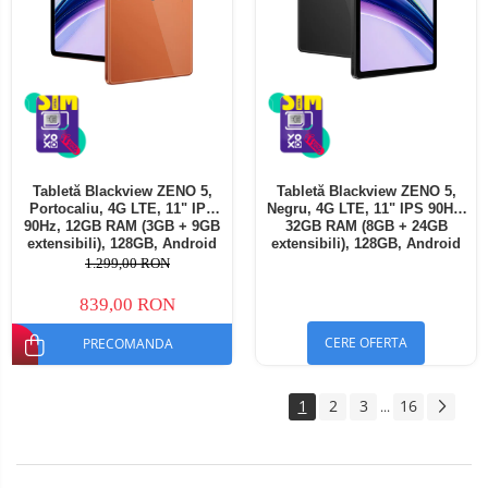
Tabletă Blackview ZENO 5,
Tabletă Blackview ZENO 5,
Portocaliu, 4G LTE, 11" IPS
Negru, 4G LTE, 11" IPS 90Hz,
90Hz, 12GB RAM (3GB + 9GB
32GB RAM (8GB + 24GB
extensibili), 128GB, Android
extensibili), 128GB, Android
16, Unisoc T7250, 8300mAh,
16, Unisoc T7250, 8300mAh,
1.299,00 RON
Doke AI 2.0, Gemini AI, Dual
Doke AI 2.0, Gemini AI, Dual
SIM
SIM
839,00 RON
CERE OFERTA
PRECOMANDA
1
2
3
16
...