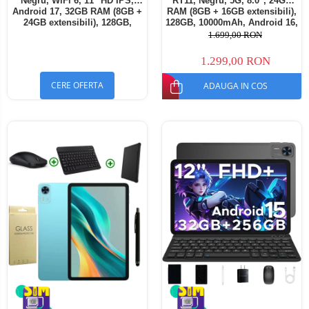
Negru, WiFi 6, 11" HD IPS,
RT11, Negru, 5G, 8.0", 24GB
Android 17, 32GB RAM (8GB +
RAM (8GB + 16GB extensibili),
24GB extensibili), 128GB,
128GB, 10000mAh, Android 16,
Octa-Core 2.0GHz, 8300mAh,
Cameră 16MP AI, Dock
1.699,00 RON
Încărcare Rapidă 18W,
Charging
Bluetooth 5.4
1.299,00 RON
CERE OFERTA
ADAUGA IN COS