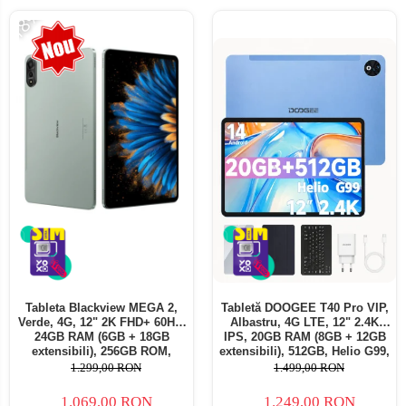
-18%
Tableta Blackview MEGA 2,
Tabletă DOOGEE T40 Pro VIP,
Verde, 4G, 12" 2K FHD+ 60Hz,
Albastru, 4G LTE, 12" 2.4K
24GB RAM (6GB + 18GB
IPS, 20GB RAM (8GB + 12GB
extensibili), 256GB ROM,
extensibili), 512GB, Helio G99,
Android 15, Unisoc T615,
10800mAh, 33W, Android 14,
1.299,00 RON
1.499,00 RON
16MP+8MP, 9000mAh, 18W,
Dual SIM
Stylus, Face Unlock, Dual SIM
1.069,00 RON
1.249,00 RON