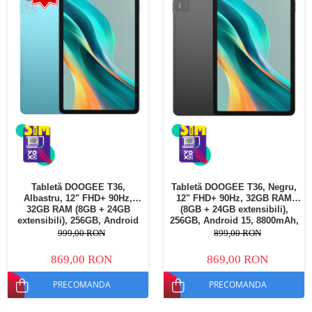
Tabletă DOOGEE T36,
Tabletă DOOGEE T36, Negru,
Albastru, 12" FHD+ 90Hz,
12" FHD+ 90Hz, 32GB RAM
32GB RAM (8GB + 24GB
(8GB + 24GB extensibili),
extensibili), 256GB, Android
256GB, Android 15, 8800mAh,
15, 8800mAh, Dual SIM
Dual SIM
999,00 RON
899,00 RON
869,00 RON
869,00 RON
PRECOMANDA
PRECOMANDA