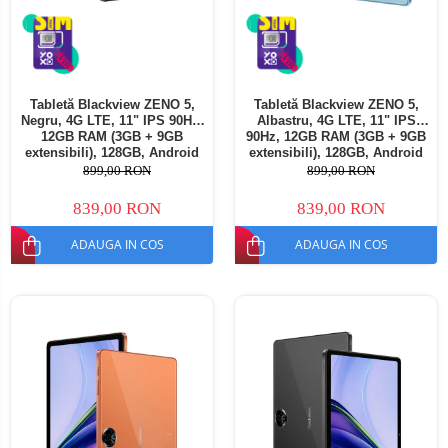
Tabletă Blackview ZENO 5,
Tabletă Blackview ZENO 5,
Negru, 4G LTE, 11" IPS 90Hz,
Albastru, 4G LTE, 11" IPS
12GB RAM (3GB + 9GB
90Hz, 12GB RAM (3GB + 9GB
extensibili), 128GB, Android
extensibili), 128GB, Android
16, Unisoc T7250, 8300mAh,
16, Unisoc T7250, 8300mAh,
899,00 RON
899,00 RON
Doke AI 2.0, Gemini AI, Dual
Doke AI 2.0, Gemini AI, Dual
SIM
SIM
839,00 RON
839,00 RON
ADAUGA IN COS
ADAUGA IN COS