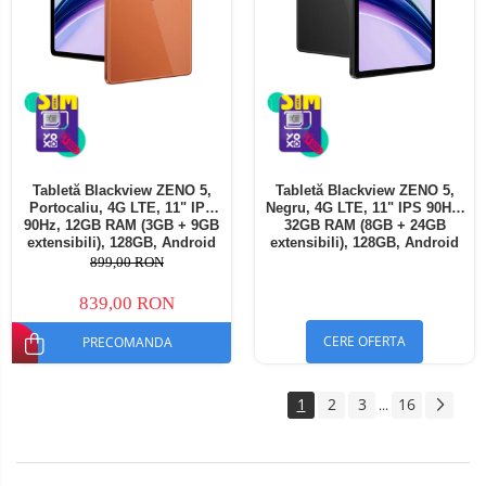
Tabletă Blackview ZENO 5,
Tabletă Blackview ZENO 5,
Portocaliu, 4G LTE, 11" IPS
Negru, 4G LTE, 11" IPS 90Hz,
90Hz, 12GB RAM (3GB + 9GB
32GB RAM (8GB + 24GB
extensibili), 128GB, Android
extensibili), 128GB, Android
16, Unisoc T7250, 8300mAh,
16, Unisoc T7250, 8300mAh,
899,00 RON
Doke AI 2.0, Gemini AI, Dual
Doke AI 2.0, Gemini AI, Dual
SIM
SIM
839,00 RON
CERE OFERTA
PRECOMANDA
1
2
3
16
...