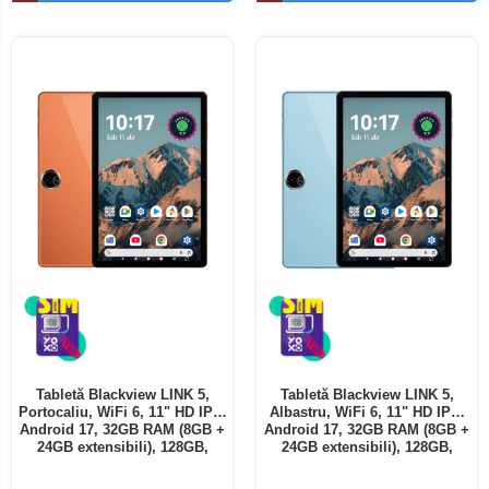
Telefoane mobile ALTE BRANDURI
Tabletă Blackview LINK 5,
Tabletă Blackview LINK 5,
Portocaliu, WiFi 6, 11" HD IPS,
Albastru, WiFi 6, 11" HD IPS,
Android 17, 32GB RAM (8GB +
Android 17, 32GB RAM (8GB +
24GB extensibili), 128GB,
24GB extensibili), 128GB,
Octa-Core 2.0GHz, 8300mAh,
Octa-Core 2.0GHz, 8300mAh,
Încărcare Rapidă 18W,
Încărcare Rapidă 18W,