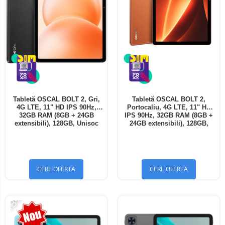
Tabletă OSCAL BOLT 2, Gri,
Tabletă OSCAL BOLT 2,
4G LTE, 11" HD IPS 90Hz,
Portocaliu, 4G LTE, 11" HD
32GB RAM (8GB + 24GB
IPS 90Hz, 32GB RAM (8GB +
extensibili), 128GB, Unisoc
24GB extensibili), 128GB,
T7250, 8300mAh, Android 16,
Unisoc T7250, 8300mAh,
Dual SIM
Android 16, Dual SIM
CERE OFERTA
CERE OFERTA
-13%