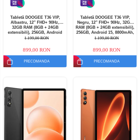
Tabletă DOOGEE T36 VIP,
Tabletă DOOGEE T36 VIP,
Albastru, 12" FHD+ 90Hz,
Negru, 12" FHD+ 90Hz, 32GB
32GB RAM (8GB + 24GB
RAM (8GB + 24GB extensibili),
extensibili), 256GB, Android
256GB, Android 15, 8800mAh,
15, 8800mAh, Dual SIM
Dual SIM
1.199,00 RON
1.199,00 RON
899,00 RON
899,00 RON
PRECOMANDA
PRECOMANDA