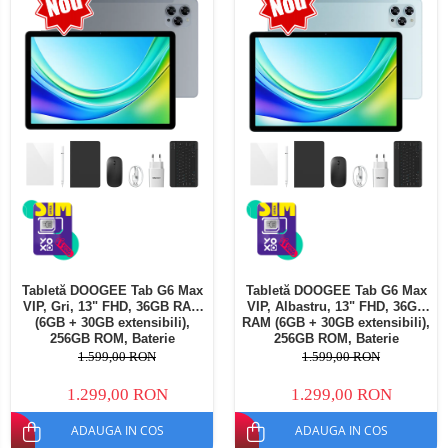
Telefoane mobile Oukitel
Telefoane mobile Ulefone
Telefoane mobile Unihertz
Telefoane mobile Cubot
Telefoane mobile Blackview
Telefoane mobile OSCAL
Telefoane mobile Fossibot
Telefoane mobile Lagenio
Telefoane mobile Samsung
Telefoane mobile iSEN
Telefoane mobile F150
Tabletă DOOGEE Tab G6 Max
Tabletă DOOGEE Tab G6 Max
Telefoane mobile HUAWEI
VIP, Gri, 13" FHD, 36GB RAM
VIP, Albastru, 13" FHD, 36GB
Telefoane mobile iHunt
(6GB + 30GB extensibili),
RAM (6GB + 30GB extensibili),
256GB ROM, Baterie
256GB ROM, Baterie
Telefoane mobile Xiaomi
10800mAh, Android, Wi-Fi
10800mAh, Android, Wi-Fi
1.599,00 RON
1.599,00 RON
Telefoane mobile AGM
1.299,00 RON
1.299,00 RON
Telefoane mobile Realme
ADAUGA IN COS
ADAUGA IN COS
Telefoane mobile ZTE Nubia