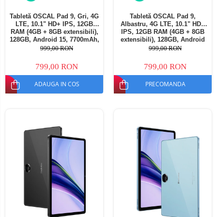
Tabletă OSCAL Pad 9, Gri, 4G
Tabletă OSCAL Pad 9,
LTE, 10.1" HD+ IPS, 12GB
Albastru, 4G LTE, 10.1" HD+
RAM (4GB + 8GB extensibili),
IPS, 12GB RAM (4GB + 8GB
128GB, Android 15, 7700mAh,
extensibili), 128GB, Android
Dual SIM
15, 7700mAh, Dual SIM
999,00 RON
999,00 RON
799,00 RON
799,00 RON
ADAUGA IN COS
PRECOMANDA