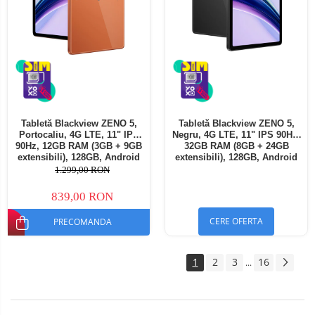
Tabletă Blackview ZENO 5,
Tabletă Blackview ZENO 5,
Portocaliu, 4G LTE, 11" IPS
Negru, 4G LTE, 11" IPS 90Hz,
90Hz, 12GB RAM (3GB + 9GB
32GB RAM (8GB + 24GB
extensibili), 128GB, Android
extensibili), 128GB, Android
16, Unisoc T7250, 8300mAh,
16, Unisoc T7250, 8300mAh,
1.299,00 RON
Doke AI 2.0, Gemini AI, Dual
Doke AI 2.0, Gemini AI, Dual
SIM
SIM
839,00 RON
CERE OFERTA
PRECOMANDA
1
2
3
16
...