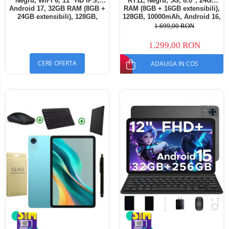
Negru, WiFi 6, 11" HD IPS,
RT11, Negru, 5G, 8.0", 24GB
Android 17, 32GB RAM (8GB +
RAM (8GB + 16GB extensibili),
24GB extensibili), 128GB,
128GB, 10000mAh, Android 16,
Octa-Core 2.0GHz, 8300mAh,
Cameră 16MP AI, Dock
1.699,00 RON
Încărcare Rapidă 18W,
Charging
Bluetooth 5.4
1.299,00 RON
CERE OFERTA
ADAUGA IN COS