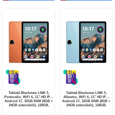
Telefoane mobile ALTE BRANDURI
Tabletă Blackview LINK 5,
Tabletă Blackview LINK 5,
Portocaliu, WiFi 6, 11" HD IPS,
Albastru, WiFi 6, 11" HD IPS,
Android 17, 32GB RAM (8GB +
Android 17, 32GB RAM (8GB +
24GB extensibili), 128GB,
24GB extensibili), 128GB,
Octa-Core 2.0GHz, 8300mAh,
Octa-Core 2.0GHz, 8300mAh,
Încărcare Rapidă 18W,
Încărcare Rapidă 18W,