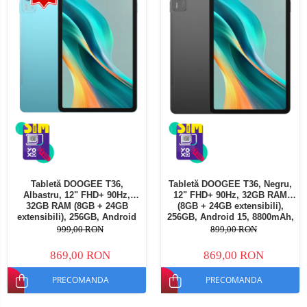
Tabletă DOOGEE T36,
Tabletă DOOGEE T36, Negru,
Albastru, 12" FHD+ 90Hz,
12" FHD+ 90Hz, 32GB RAM
32GB RAM (8GB + 24GB
(8GB + 24GB extensibili),
extensibili), 256GB, Android
256GB, Android 15, 8800mAh,
15, 8800mAh, Dual SIM
Dual SIM
999,00 RON
899,00 RON
869,00 RON
869,00 RON
PRECOMANDA
PRECOMANDA