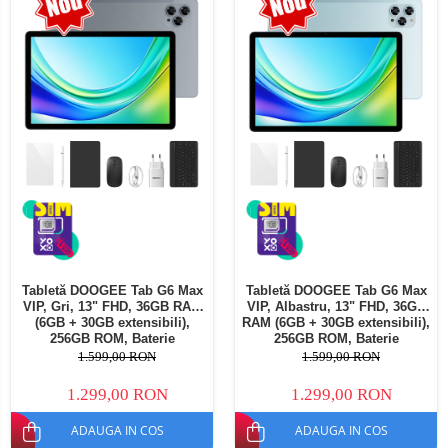
Telefoane mobile Oukitel
Telefoane mobile Ulefone
Telefoane mobile Unihertz
Telefoane mobile Cubot
Telefoane mobile Blackview
Telefoane mobile OSCAL
Telefoane mobile Fossibot
Telefoane mobile Lagenio
Telefoane mobile Samsung
Telefoane mobile iSEN
Telefoane mobile F150
Tabletă DOOGEE Tab G6 Max
Tabletă DOOGEE Tab G6 Max
Telefoane mobile HUAWEI
VIP, Gri, 13" FHD, 36GB RAM
VIP, Albastru, 13" FHD, 36GB
Telefoane mobile iHunt
(6GB + 30GB extensibili),
RAM (6GB + 30GB extensibili),
256GB ROM, Baterie
256GB ROM, Baterie
Telefoane mobile Xiaomi
10800mAh, Android, Wi-Fi
10800mAh, Android, Wi-Fi
1.599,00 RON
1.599,00 RON
Telefoane mobile AGM
1.299,00 RON
1.299,00 RON
Telefoane mobile Realme
ADAUGA IN COS
ADAUGA IN COS
Telefoane mobile ZTE Nubia