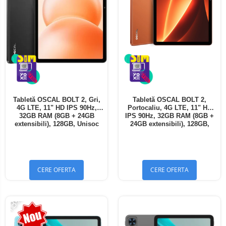
Tabletă OSCAL BOLT 2, Gri,
Tabletă OSCAL BOLT 2,
4G LTE, 11" HD IPS 90Hz,
Portocaliu, 4G LTE, 11" HD
32GB RAM (8GB + 24GB
IPS 90Hz, 32GB RAM (8GB +
extensibili), 128GB, Unisoc
24GB extensibili), 128GB,
T7250, 8300mAh, Android 16,
Unisoc T7250, 8300mAh,
Dual SIM
Android 16, Dual SIM
CERE OFERTA
CERE OFERTA
-13%