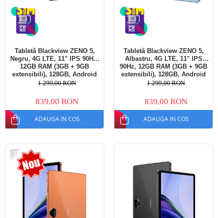
Tabletă Blackview ZENO 5,
Tabletă Blackview ZENO 5,
Negru, 4G LTE, 11" IPS 90Hz,
Albastru, 4G LTE, 11" IPS
12GB RAM (3GB + 9GB
90Hz, 12GB RAM (3GB + 9GB
extensibili), 128GB, Android
extensibili), 128GB, Android
16, Unisoc T7250, 8300mAh,
16, Unisoc T7250, 8300mAh,
1.299,00 RON
1.299,00 RON
Doke AI 2.0, Gemini AI, Dual
Doke AI 2.0, Gemini AI, Dual
SIM
SIM
839,00 RON
839,00 RON
ADAUGA IN COS
ADAUGA IN COS
-35%