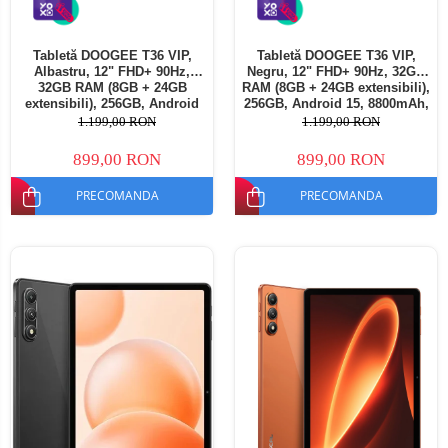
Tabletă DOOGEE T36 VIP,
Tabletă DOOGEE T36 VIP,
Albastru, 12" FHD+ 90Hz,
Negru, 12" FHD+ 90Hz, 32GB
32GB RAM (8GB + 24GB
RAM (8GB + 24GB extensibili),
extensibili), 256GB, Android
256GB, Android 15, 8800mAh,
15, 8800mAh, Dual SIM
Dual SIM
1.199,00 RON
1.199,00 RON
899,00 RON
899,00 RON
PRECOMANDA
PRECOMANDA