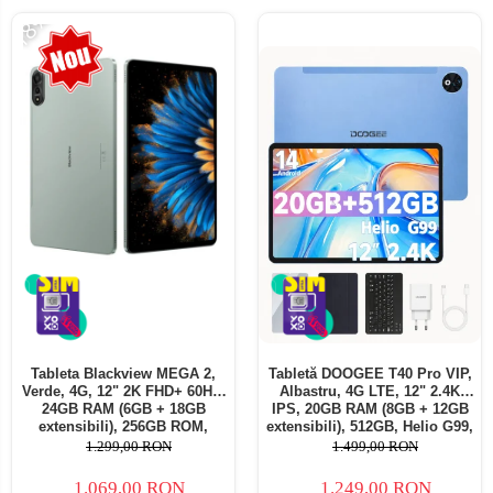
-18%
Tableta Blackview MEGA 2,
Tabletă DOOGEE T40 Pro VIP,
Verde, 4G, 12" 2K FHD+ 60Hz,
Albastru, 4G LTE, 12" 2.4K
24GB RAM (6GB + 18GB
IPS, 20GB RAM (8GB + 12GB
extensibili), 256GB ROM,
extensibili), 512GB, Helio G99,
Android 15, Unisoc T615,
10800mAh, 33W, Android 14,
1.299,00 RON
1.499,00 RON
16MP+8MP, 9000mAh, 18W,
Dual SIM
Stylus, Face Unlock, Dual SIM
1.069,00 RON
1.249,00 RON