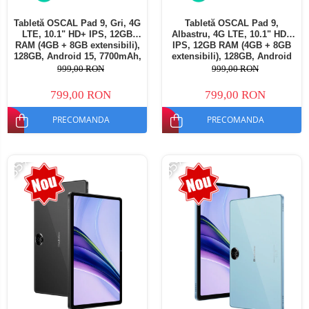
Tabletă OSCAL Pad 9, Gri, 4G
Tabletă OSCAL Pad 9,
LTE, 10.1" HD+ IPS, 12GB
Albastru, 4G LTE, 10.1" HD+
RAM (4GB + 8GB extensibili),
IPS, 12GB RAM (4GB + 8GB
128GB, Android 15, 7700mAh,
extensibili), 128GB, Android
Dual SIM
15, 7700mAh, Dual SIM
999,00 RON
999,00 RON
799,00 RON
799,00 RON
PRECOMANDA
PRECOMANDA
-35%
-35%