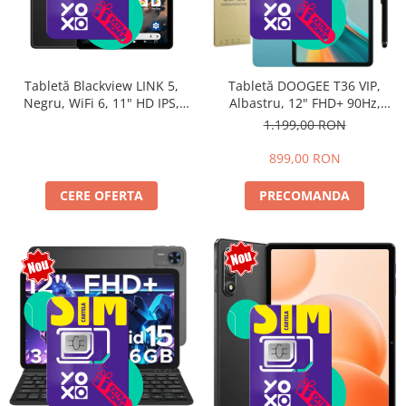
Tabletă Blackview LINK 5,
Tabletă DOOGEE T36 VIP,
Negru, WiFi 6, 11" HD IPS,
Albastru, 12" FHD+ 90Hz,
Android 17, 32GB RAM (8GB +
32GB RAM (8GB + 24GB
1.199,00 RON
24GB extensibili), 128GB,
extensibili), 256GB, Android
Octa-Core 2.0GHz, 8300mAh,
15, 8800mAh, Dual SIM
899,00 RON
Încărcare Rapidă 18W,
Bluetooth 5.4
CERE OFERTA
PRECOMANDA