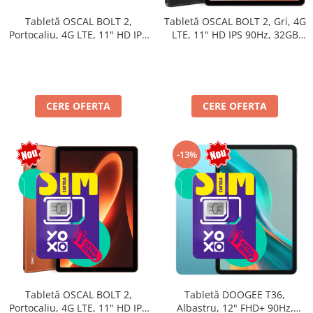
Tabletă OSCAL BOLT 2,
Tabletă OSCAL BOLT 2, Gri, 4G
Portocaliu, 4G LTE, 11" HD IPS
LTE, 11" HD IPS 90Hz, 32GB
90Hz, 12GB RAM (3GB + 9GB
RAM (8GB + 24GB extensibili),
extensibili), 128GB, Unisoc
128GB, Unisoc T7250,
T7250, 8300mAh, Android 16,
8300mAh, Android 16, Dual
Dual SIM
SIM
CERE OFERTA
CERE OFERTA
-13%
Tabletă OSCAL BOLT 2,
Tabletă DOOGEE T36,
Portocaliu, 4G LTE, 11" HD IPS
Albastru, 12" FHD+ 90Hz,