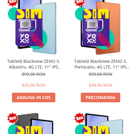
Tabletă Blackview ZENO 5,
Tabletă Blackview ZENO 5,
Albastru, 4G LTE, 11" IPS
Portocaliu, 4G LTE, 11" IPS
90Hz, 12GB RAM (3GB + 9GB
90Hz, 12GB RAM (3GB + 9GB
899,00 RON
899,00 RON
extensibili), 128GB, Android
extensibili), 128GB, Android
16, Unisoc T7250, 8300mAh,
16, Unisoc T7250, 8300mAh,
839,00 RON
839,00 RON
Doke AI 2.0, Gemini AI, Dual
Doke AI 2.0, Gemini AI, Dual
SIM
SIM
ADAUGA IN COS
PRECOMANDA