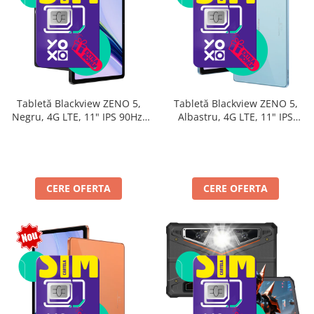
Tabletă Blackview ZENO 5,
Tabletă Blackview ZENO 5,
Negru, 4G LTE, 11" IPS 90Hz,
Albastru, 4G LTE, 11" IPS
32GB RAM (8GB + 24GB
90Hz, 32GB RAM (8GB + 24GB
extensibili), 128GB, Android
extensibili), 128GB, Android
16, Unisoc T7250, 8300mAh,
16, Unisoc T7250, 8300mAh,
Doke AI 2.0, Gemini AI, Dual
Doke AI 2.0, Gemini AI, Dual
SIM
SIM
CERE OFERTA
CERE OFERTA