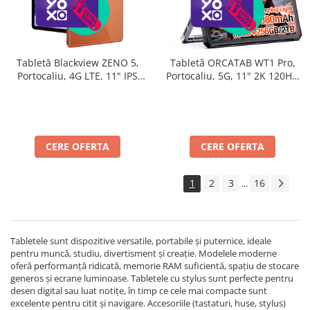
Tabletă Blackview ZENO 5,
Tabletă ORCATAB WT1 Pro,
Portocaliu, 4G LTE, 11" IPS
Portocaliu, 5G, 11" 2K 120Hz,
90Hz, 32GB RAM (8GB + 24GB
32GB RAM (8GB + 24GB
extensibili), 128GB, Android
extensibili), 256GB, Unisoc
16, Unisoc T7250, 8300mAh,
T8200, 20080mAh, 33W,
Doke AI 2.0, Gemini AI, Dual
Cameră 64MP + 20MP Night
SIM
Vision, Android 15, Lumină
CERE OFERTA
CERE OFERTA
Camping 380lm
1
2
3
16
...
Tabletele sunt dispozitive versatile, portabile și puternice, ideale
pentru muncă, studiu, divertisment și creație. Modelele moderne
oferă performanță ridicată, memorie RAM suficientă, spațiu de stocare
generos și ecrane luminoase. Tabletele cu stylus sunt perfecte pentru
desen digital sau luat notițe, în timp ce cele mai compacte sunt
excelente pentru citit și navigare. Accesoriile (tastaturi, huse, stylus)