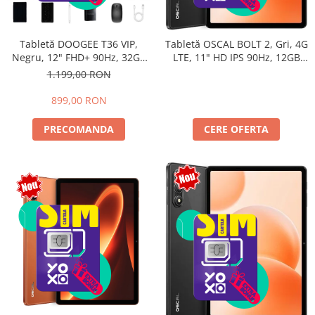
Tabletă DOOGEE T36 VIP,
Tabletă OSCAL BOLT 2, Gri, 4G
Negru, 12" FHD+ 90Hz, 32GB
LTE, 11" HD IPS 90Hz, 12GB
RAM (8GB + 24GB extensibili),
RAM (3GB + 9GB extensibili),
1.199,00 RON
256GB, Android 15, 8800mAh,
128GB, Unisoc T7250,
Dual SIM
8300mAh, Android 16, Dual
899,00 RON
SIM
PRECOMANDA
CERE OFERTA