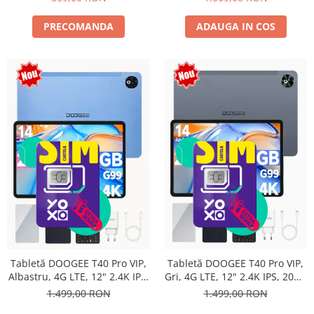
16MP+8MP, 9000mAh, 18W,
Stylus, Face Unlock, Dual SIM
PRECOMANDA
ADAUGA IN COS
Tabletă DOOGEE T40 Pro VIP,
Tabletă DOOGEE T40 Pro VIP,
Albastru, 4G LTE, 12" 2.4K IPS,
Gri, 4G LTE, 12" 2.4K IPS, 20GB
20GB RAM (8GB + 12GB
RAM (8GB + 12GB extensibili),
1.499,00 RON
1.499,00 RON
extensibili), 512GB, Helio G99,
512GB, Helio G99, 10800mAh,