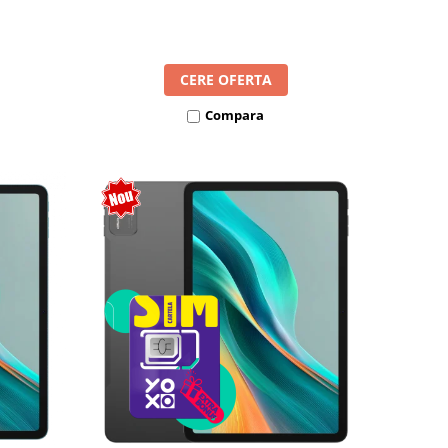
l SIM
8300mAh, Android 16, Dual SIM
CERE OFERTA
Compara