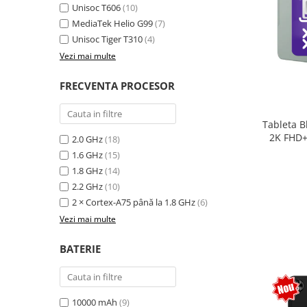
Unisoc T606
(10)
MediaTek Helio G99
(7)
Unisoc Tiger T310
(4)
Vezi mai multe
FRECVENTA PROCESOR
Tableta B
2K FHD+
2.0 GHz
(18)
extensi
1.6 GHz
(15)
Unisoc T
1.8 GHz
(14)
Sty
2.2 GHz
(10)
2 × Cortex-A75 până la 1.8 GHz
(6)
Vezi mai multe
BATERIE
10000 mAh
(9)