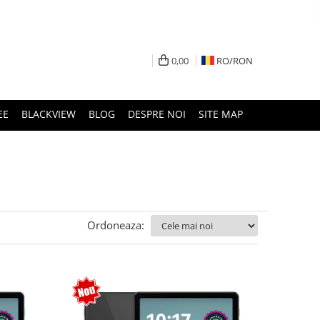
0,00
RO/
RON
EE
BLACKVIEW
BLOG
DESPRE NOI
SITE MAP
Ordoneaza: