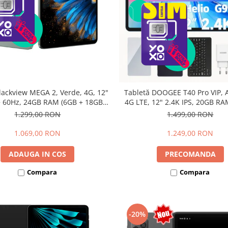
lackview MEGA 2, Verde, 4G, 12"
Tabletă DOOGEE T40 Pro VIP, A
 60Hz, 24GB RAM (6GB + 18GB
4G LTE, 12" 2.4K IPS, 20GB RA
bili), 256GB ROM, Android 15,
12GB extensibili), 512GB, Hel
1.299,00 RON
1.499,00 RON
615, 16MP+8MP, 9000mAh, 18W,
10800mAh, 33W, Android 14, 
lus, Face Unlock, Dual SIM
1.069,00 RON
1.249,00 RON
ADAUGA IN COS
PRECOMANDA
Compara
Compara
-20%