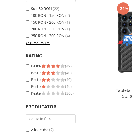
Telefoane mobile Realme
-24%
Sub 50 RON
(22)
Telefoane mobile ZTE Nubia
100 RON - 150 RON
(2)
Telefoane mobile ALTE BRANDURI
150 RON - 200 RON
(1)
Tablete PC, mini PC si laptopuri
200 RON - 250 RON
(1)
Tablete PC
250 RON - 300 RON
(4)
Tablete pc cu proiector video
Vezi mai multe
Tablete rezistente
RATING
Tablete pentru copii
Peste
(49)
Laptop-uri
Peste
(49)
Monitoare pc
Peste
(49)
Peste
(49)
Mini Pc
Tabletă
Peste
(368)
5G, 
Accesorii
extensib
PRODUCATORI
TV si Proiectoare Smart
16, Ca
Camere auto, home si sport
Camere auto DVR
Alldocube
(2)
Oglinzi auto smart cu camera