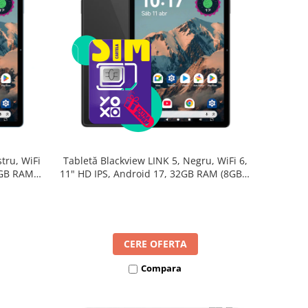
tru, WiFi
Tabletă Blackview LINK 5, Negru, WiFi 6,
2GB RAM
11" HD IPS, Android 17, 32GB RAM (8GB +
B, Octa-
24GB extensibili), 128GB, Octa-Core
re Rapidă
2.0GHz, 8300mAh, Încărcare Rapidă 18W,
Bluetooth 5.4
CERE OFERTA
Compara