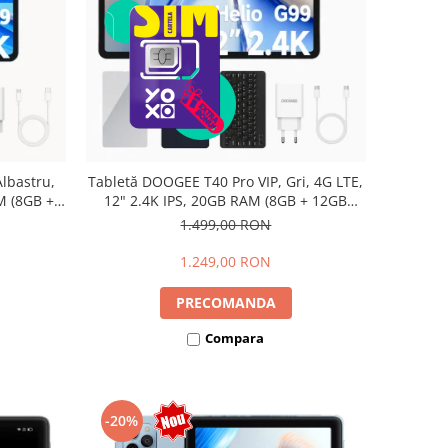
lbastru,
Tabletă DOOGEE T40 Pro VIP, Gri, 4G LTE,
M (8GB +
12" 2.4K IPS, 20GB RAM (8GB + 12GB
io G99,
extensibili), 512GB, Helio G99, 10800mAh,
1.499,00 RON
Dual SIM
33W, Android 14, Dual SIM
1.249,00 RON
PRECOMANDA
Compara
-20%