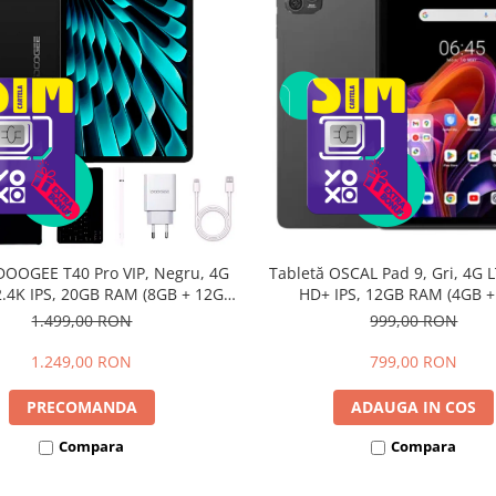
DOOGEE T40 Pro VIP, Negru, 4G
Tabletă OSCAL Pad 9, Gri, 4G L
 2.4K IPS, 20GB RAM (8GB + 12GB
HD+ IPS, 12GB RAM (4GB 
li), 512GB, Helio G99, 10800mAh,
extensibili), 128GB, Androi
1.499,00 RON
999,00 RON
W, Android 14, Dual SIM
7700mAh, Dual SIM
1.249,00 RON
799,00 RON
PRECOMANDA
ADAUGA IN COS
Compara
Compara