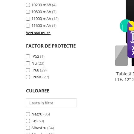
10200 mAh
(4)
10800 mAh
(7)
11000 mAh
(12)
11600 mAh
(1)
Vezi mai multe
FACTOR DE PROTECTIE
IP52
(1)
Nu
(23)
IP68
(29)
Tabletă 
IP69K
(27)
LTE, 12"
extensibi
CULOAREE
33
Negru
(86)
Gri
(60)
Albastru
(34)