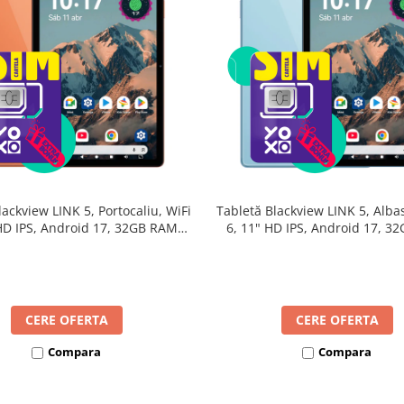
lackview LINK 5, Portocaliu, WiFi
Tabletă Blackview LINK 5, Albas
 HD IPS, Android 17, 32GB RAM
6, 11" HD IPS, Android 17, 3
24GB extensibili), 128GB, Octa-
(8GB + 24GB extensibili), 128G
GHz, 8300mAh, Încărcare Rapidă
Core 2.0GHz, 8300mAh, Încărca
18W, Bluetooth 5.4
18W, Bluetooth 5.4
CERE OFERTA
CERE OFERTA
Compara
Compara