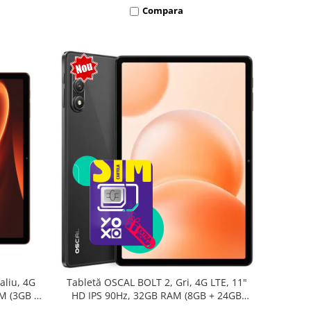
Compara
aliu, 4G
Tabletă OSCAL BOLT 2, Gri, 4G LTE, 11"
AM (3GB +
HD IPS 90Hz, 32GB RAM (8GB + 24GB
oc T7250,
extensibili), 128GB, Unisoc T7250,