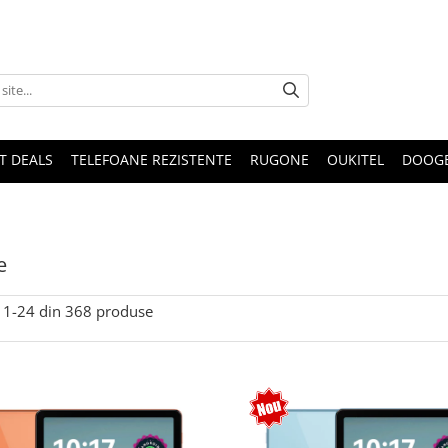
T DEALS
TELEFOANE REZISTENTE
RUGONE
OUKITEL
DOOG
e
1-
24
din
368
produse