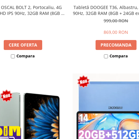
 OSCAL BOLT 2, Portocaliu, 4G
Tabletă DOOGEE T36, Albastru,
 HD IPS 90Hz, 32GB RAM (8GB +
90Hz, 32GB RAM (8GB + 24GB ext
ensibili), 128GB, Unisoc T7250,
256GB, Android 15, 8800mAh, 
999,00 RON
mAh, Android 16, Dual SIM
869,00 RON
CERE OFERTA
PRECOMANDA
Compara
Compara