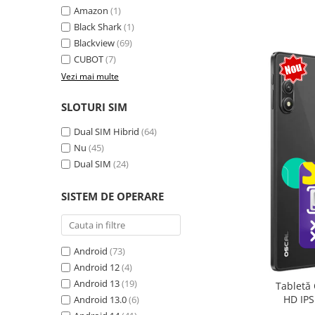
Amazon
(1)
Camere Supraveghere
Black Shark
(1)
Mini Video Camera
Blackview
(69)
CUBOT
(7)
Accesorii Camere Supraveghere
Vezi mai multe
Casti
Casti Wireless
SLOTURI SIM
Casti cu Fir
Dual SIM Hibrid
(64)
Casti Profesionale
Nu
(45)
Dual SIM
(24)
Ceasuri si Inele smart, bratari
fitness
SISTEM DE OPERARE
Smartwatch
Ceasuri Smart pentru copii
Bratari Fitness
Android
(73)
Inel Smart
Android 12
(4)
Android 13
(19)
Tabletă 
Accesorii Smartwatch
HD IPS
Android 13.0
(6)
Trotinete electrice si accesorii
exten