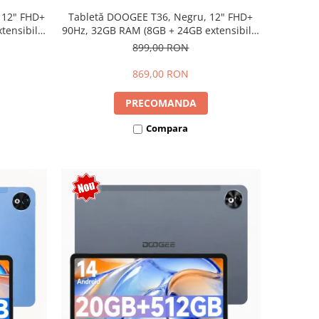
 12" FHD+
Tabletă DOOGEE T36, Negru, 12" FHD+
ensibili),
90Hz, 32GB RAM (8GB + 24GB extensibili),
Dual SIM
256GB, Android 15, 8800mAh, Dual SIM
899,00 RON
869,00 RON
PRECOMANDA
Compara