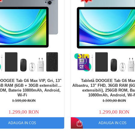
DOOGEE Tab G6 Max VIP, Gri, 13"
Tabletă DOOGEE Tab G6 Max
B RAM (6GB + 30GB extensibili),
Albastru, 13" FHD, 36GB RAM (6
OM, Baterie 10800mAh, Android,
extensibili), 256GB ROM, Ba
Wi-Fi
10800mAh, Android, Wi-
1.599,00 RON
1.599,00 RON
1.299,00 RON
1.299,00 RON
ADAUGA IN COS
ADAUGA IN COS