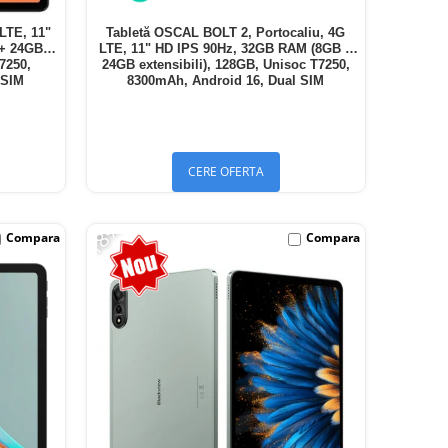
LTE, 11"
Tabletă OSCAL BOLT 2, Portocaliu, 4G
 + 24GB
LTE, 11" HD IPS 90Hz, 32GB RAM (8GB +
T7250,
24GB extensibili), 128GB, Unisoc T7250,
 SIM
8300mAh, Android 16, Dual SIM
CERE OFERTA
-18%
Compara
Compara