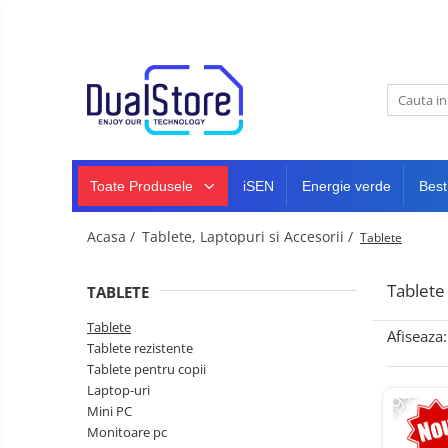
Noutati
Best Deals
Toate Produsele
Producatori Telefoane Mobila
Telefoane mobile
Toate ( smart si clasice )
Telefoane Rezistente
Toate Produsele
iSEN
Energie verde
Best
Telefoane cu proiector video
Telefoane (Smartphone) 5G
Acasa /
Tablete, Laptopuri si Accesorii /
Tablete
Telefoane cu camera termica
Tablete
TABLETE
Telefoane clasice
Tablete
Piese si accesorii telefoane
Afiseaza:
Tablete rezistente
mobile
Tablete pentru copii
Producatori telefoane
-19%
Laptop-uri
Telefoane mobile RugOne
Mini PC
Monitoare pc
Telefoane mobile Doogee