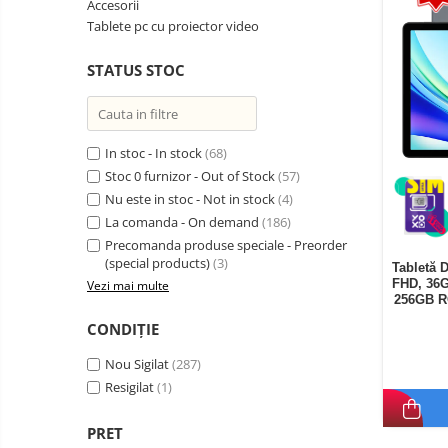
Accesorii
Telefoane mobile Oukitel
Tablete pc cu proiector video
Telefoane mobile Ulefone
STATUS STOC
Telefoane mobile Unihertz
Telefoane mobile Cubot
Telefoane mobile Blackview
Telefoane mobile OSCAL
In stoc - In stock
(68)
Stoc 0 furnizor - Out of Stock
(57)
Telefoane mobile Fossibot
Nu este in stoc - Not in stock
(4)
Telefoane mobile Lagenio
La comanda - On demand
(186)
Telefoane mobile Samsung
Precomanda produse speciale - Preorder
Telefoane mobile iSEN
(special products)
(3)
Tabletă 
FHD, 36G
Vezi mai multe
Telefoane mobile F150
256GB R
Telefoane mobile HUAWEI
CONDIȚIE
Telefoane mobile iHunt
Nou Sigilat
(287)
Telefoane mobile Xiaomi
Resigilat
(1)
Telefoane mobile AGM
Telefoane mobile Realme
PRET