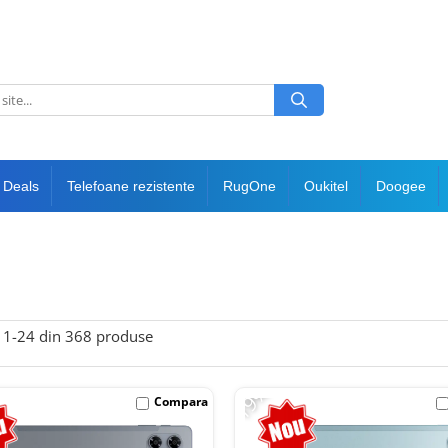
 Deals
Telefoane rezistente
RugOne
Oukitel
Doogee
1-
24
din
368
produse
-19%
Compara