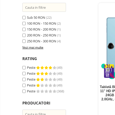
Telefoane mobile ZTE Nubia
Telefoane mobile ALTE
BRANDURI
Sub 50 RON
(22)
Tablete PC, mini PC si
100 RON - 150 RON
(2)
laptopuri
150 RON - 200 RON
(1)
Tablete PC
200 RON - 250 RON
(1)
Tablete pc cu proiector video
250 RON - 300 RON
(4)
Vezi mai multe
Tablete rezistente
Tablete pentru copii
RATING
Laptop-uri
Peste
(49)
Monitoare pc
Peste
(49)
Peste
(49)
Mini Pc
Peste
(49)
Tabletă B
Accesorii
Peste
(368)
11" HD I
24GB 
TV si Proiectoare Smart
2.0GHz,
PRODUCATORI
Camere auto, home si sport
Camere auto DVR