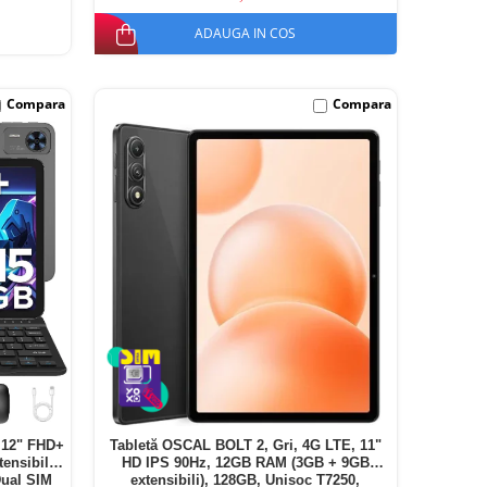
ADAUGA IN COS
Compara
Compara
 12" FHD+
Tabletă OSCAL BOLT 2, Gri, 4G LTE, 11"
nsibili),
HD IPS 90Hz, 12GB RAM (3GB + 9GB
Dual SIM
extensibili), 128GB, Unisoc T7250,