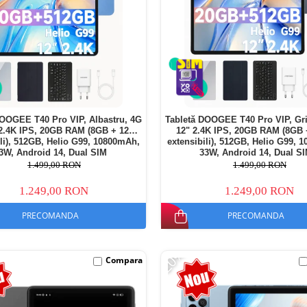
DOOGEE T40 Pro VIP, Albastru, 4G
Tabletă DOOGEE T40 Pro VIP, Gri
 2.4K IPS, 20GB RAM (8GB + 12GB
12" 2.4K IPS, 20GB RAM (8GB
ili), 512GB, Helio G99, 10800mAh,
extensibili), 512GB, Helio G99, 
3W, Android 14, Dual SIM
33W, Android 14, Dual S
1.499,00 RON
1.499,00 RON
1.249,00 RON
1.249,00 RON
PRECOMANDA
PRECOMANDA
-20%
Compara