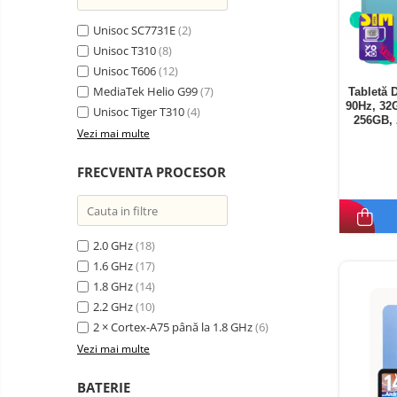
Unisoc SC7731E
(2)
Unisoc T310
(8)
Unisoc T606
(12)
MediaTek Helio G99
(7)
Tabletă 
90Hz, 32
Unisoc Tiger T310
(4)
256GB, 
Vezi mai multe
FRECVENTA PROCESOR
2.0 GHz
(18)
1.6 GHz
(17)
1.8 GHz
(14)
2.2 GHz
(10)
2 × Cortex-A75 până la 1.8 GHz
(6)
Vezi mai multe
BATERIE