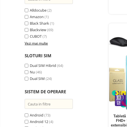
Oglinzi auto smart cu camera
Alldocube
(2)
Camere Supraveghere
Amazon
(1)
Mini Video Camera
Black Shark
(1)
Accesorii Camere
Blackview
(69)
Supraveghere
CUBOT
(7)
Vezi mai multe
Casti
Casti Wireless
Ceasuri
SLOTURI SIM
si Inele
Casti cu Fir
smart,
Trotinete
Dual SIM Hibrid
(64)
bratari
Casti Profesionale
electrice
Nu
(46)
fitness
si
Smartwatch
Dual SIM
(24)
accesorii
Ceasuri Smart pentru copii
SISTEM DE OPERARE
Bratari Fitness
Inel Smart
Accesorii Smartwatch
Android
(73)
Tabletă
FHD+ 
Trotinete
Android 12
(4)
Biciclete
extensib