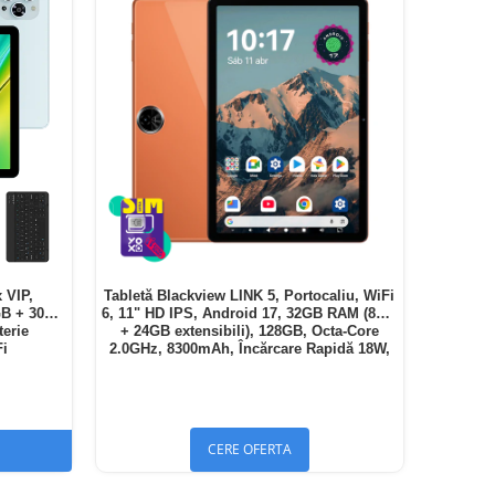
 VIP,
Tabletă Blackview LINK 5, Portocaliu, WiFi
GB + 30GB
6, 11" HD IPS, Android 17, 32GB RAM (8GB
terie
+ 24GB extensibili), 128GB, Octa-Core
Fi
2.0GHz, 8300mAh, Încărcare Rapidă 18W,
Bluetooth 5.4
CERE OFERTA