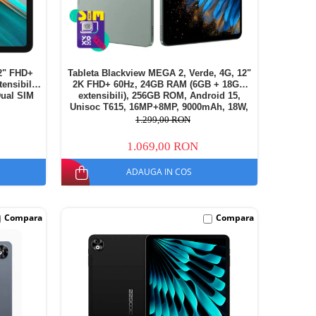
2" FHD+
Tableta Blackview MEGA 2, Verde, 4G, 12"
nsibili),
2K FHD+ 60Hz, 24GB RAM (6GB + 18GB
Dual SIM
extensibili), 256GB ROM, Android 15,
Unisoc T615, 16MP+8MP, 9000mAh, 18W,
Stylus, Face Unlock, Dual SIM
1.299,00 RON
1.069,00 RON
ADAUGA IN COS
Compara
Compara