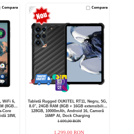
-24%
Compara
Compara
, WiFi 6,
Tabletă Rugged OUKITEL RT11, Negru, 5G,
AM (8GB +
8.0", 24GB RAM (8GB + 16GB extensibili),
a-Core
128GB, 10000mAh, Android 16, Cameră
idă 18W,
16MP AI, Dock Charging
1.699,00 RON
1.299,00 RON