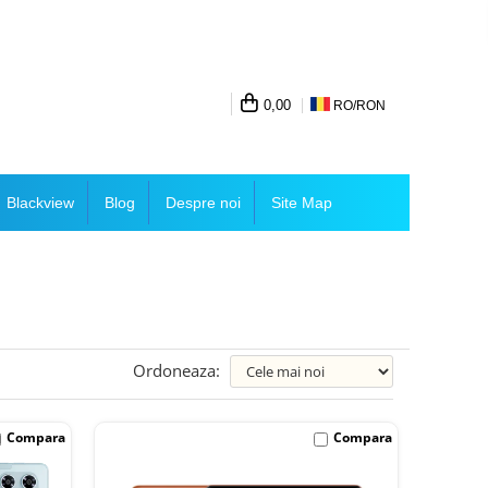
0,00
RO/
RON
Blackview
Blog
Despre noi
Site Map
Ordoneaza:
Compara
Compara