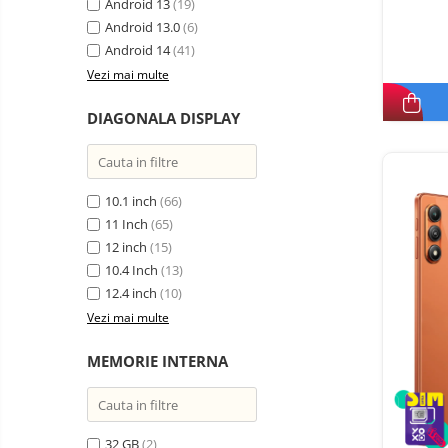
electrice
Android 13
(19)
Piese si accesorii
Android 13.0
Gadgets
(6)
Android 14
(41)
Smart Home
Vezi mai multe
Produse Ingrijire Personala
Accesorii Gadgets
DIAGONALA DISPLAY
Drone cu Camera
Baterii externe
10.1 inch
(66)
Accesorii Auto
11 Inch
(65)
Lifestyle
12 inch
(15)
Boxe Portabile
10.4 Inch
(13)
12.4 inch
(10)
Cititoare Cod Bare
Vezi mai multe
Navigații auto dedicate
Power station - Stații de
MEMORIE INTERNA
energie electrică portabile
Panouri solare portabile
Statii incarcare masini
32 GB
(2)