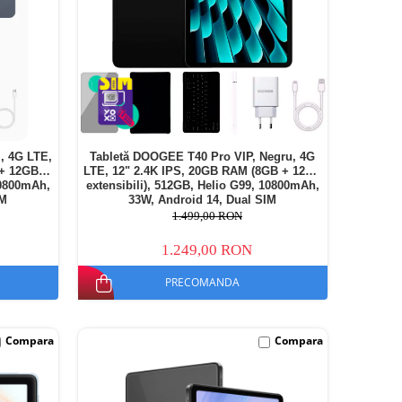
, 4G LTE,
Tabletă DOOGEE T40 Pro VIP, Negru, 4G
 + 12GB
LTE, 12" 2.4K IPS, 20GB RAM (8GB + 12GB
10800mAh,
extensibili), 512GB, Helio G99, 10800mAh,
IM
33W, Android 14, Dual SIM
1.499,00 RON
1.249,00 RON
PRECOMANDA
Compara
Compara