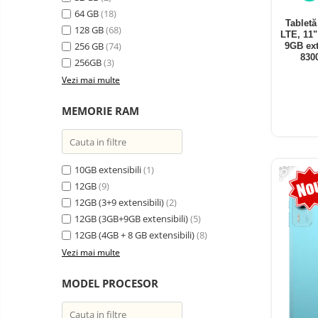
electrice
64 GB
(18)
Media player cu Android
Tablet
128 GB
(68)
LTE, 11
TV Box
Produse
256 GB
(74)
9GB ext
resigilate
830
Accesorii
256GB
(3)
Termometre
Vezi mai multe
Miracast
non
contact
Aspiratoare
MEMORIE RAM
robot,
piese si
Piese de schimb telefoane
accesorii
mobile
-13%
10GB extensibili
(1)
12GB
(9)
12GB (3+9 extensibili)
(2)
12GB (3GB+9GB extensibili)
(5)
12GB (4GB + 8 GB extensibili)
(8)
Vezi mai multe
MODEL PROCESOR