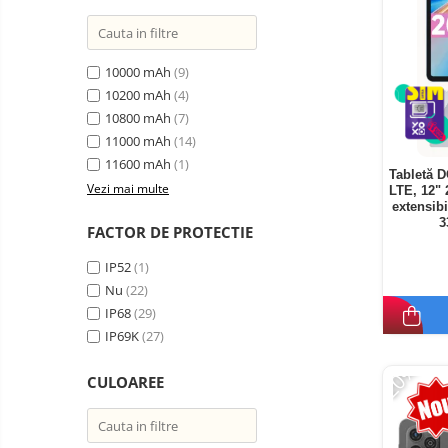
10000 mAh
(9)
10200 mAh
(4)
10800 mAh
(7)
11000 mAh
(14)
11600 mAh
(1)
Tabletă 
Vezi mai multe
LTE, 12"
extensib
3
FACTOR DE PROTECTIE
IP52
(1)
Nu
(22)
IP68
(29)
IP69K
(27)
-20%
CULOAREE