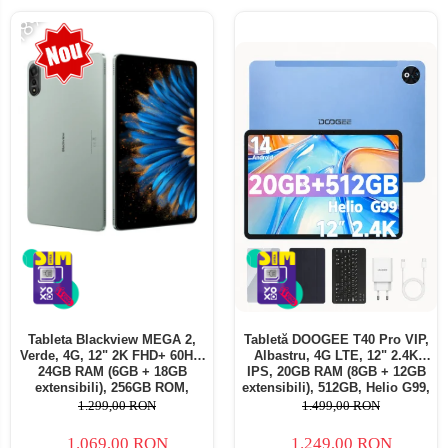
-18%
Tableta Blackview MEGA 2,
Tabletă DOOGEE T40 Pro VIP,
Verde, 4G, 12" 2K FHD+ 60Hz,
Albastru, 4G LTE, 12" 2.4K
24GB RAM (6GB + 18GB
IPS, 20GB RAM (8GB + 12GB
extensibili), 256GB ROM,
extensibili), 512GB, Helio G99,
Android 15, Unisoc T615,
10800mAh, 33W, Android 14,
1.299,00 RON
1.499,00 RON
16MP+8MP, 9000mAh, 18W,
Dual SIM
Stylus, Face Unlock, Dual SIM
1.069,00 RON
1.249,00 RON