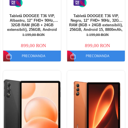
Tabletă DOOGEE T36 VIP,
Tabletă DOOGEE T36 VIP,
Albastru, 12" FHD+ 90Hz,
Negru, 12" FHD+ 90Hz, 32GB
32GB RAM (8GB + 24GB
RAM (8GB + 24GB extensibili),
extensibili), 256GB, Android
256GB, Android 15, 8800mAh,
15, 8800mAh, Dual SIM
Dual SIM
1.199,00 RON
1.199,00 RON
899,00 RON
899,00 RON
PRECOMANDA
PRECOMANDA