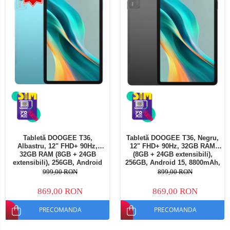
Tabletă DOOGEE T36,
Tabletă DOOGEE T36, Negru,
Albastru, 12" FHD+ 90Hz,
12" FHD+ 90Hz, 32GB RAM
32GB RAM (8GB + 24GB
(8GB + 24GB extensibili),
extensibili), 256GB, Android
256GB, Android 15, 8800mAh,
15, 8800mAh, Dual SIM
Dual SIM
999,00 RON
899,00 RON
869,00 RON
869,00 RON
PRECOMANDA
PRECOMANDA