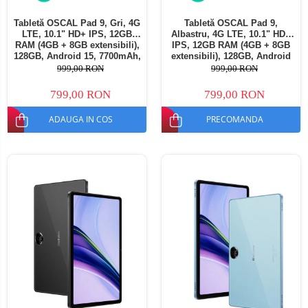
Tabletă OSCAL Pad 9, Gri, 4G
Tabletă OSCAL Pad 9,
LTE, 10.1" HD+ IPS, 12GB
Albastru, 4G LTE, 10.1" HD+
RAM (4GB + 8GB extensibili),
IPS, 12GB RAM (4GB + 8GB
128GB, Android 15, 7700mAh,
extensibili), 128GB, Android
Dual SIM
15, 7700mAh, Dual SIM
999,00 RON
999,00 RON
799,00 RON
799,00 RON
ADAUGA IN COS
PRECOMANDA