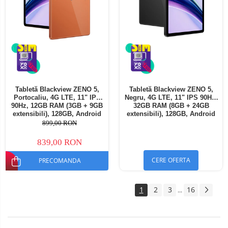
Tabletă Blackview ZENO 5,
Tabletă Blackview ZENO 5,
Portocaliu, 4G LTE, 11" IPS
Negru, 4G LTE, 11" IPS 90Hz,
90Hz, 12GB RAM (3GB + 9GB
32GB RAM (8GB + 24GB
extensibili), 128GB, Android
extensibili), 128GB, Android
16, Unisoc T7250, 8300mAh,
16, Unisoc T7250, 8300mAh,
899,00 RON
Doke AI 2.0, Gemini AI, Dual
Doke AI 2.0, Gemini AI, Dual
SIM
SIM
839,00 RON
CERE OFERTA
PRECOMANDA
1
2
3
16
...