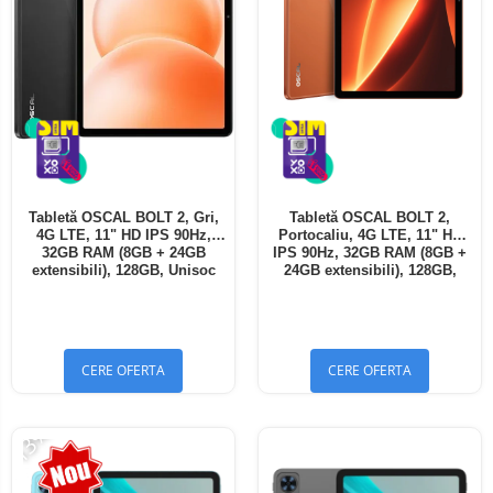
Tabletă OSCAL BOLT 2, Gri,
Tabletă OSCAL BOLT 2,
4G LTE, 11" HD IPS 90Hz,
Portocaliu, 4G LTE, 11" HD
32GB RAM (8GB + 24GB
IPS 90Hz, 32GB RAM (8GB +
extensibili), 128GB, Unisoc
24GB extensibili), 128GB,
T7250, 8300mAh, Android 16,
Unisoc T7250, 8300mAh,
Dual SIM
Android 16, Dual SIM
CERE OFERTA
CERE OFERTA
-13%