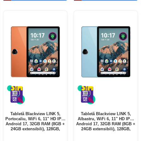
Telefoane mobile ALTE BRANDURI
Tabletă Blackview LINK 5,
Tabletă Blackview LINK 5,
Portocaliu, WiFi 6, 11" HD IPS,
Albastru, WiFi 6, 11" HD IPS,
Android 17, 32GB RAM (8GB +
Android 17, 32GB RAM (8GB +
24GB extensibili), 128GB,
24GB extensibili), 128GB,
Octa-Core 2.0GHz, 8300mAh,
Octa-Core 2.0GHz, 8300mAh,
Încărcare Rapidă 18W,
Încărcare Rapidă 18W,