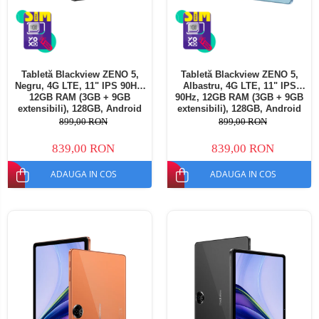
Tabletă Blackview ZENO 5,
Tabletă Blackview ZENO 5,
Negru, 4G LTE, 11" IPS 90Hz,
Albastru, 4G LTE, 11" IPS
12GB RAM (3GB + 9GB
90Hz, 12GB RAM (3GB + 9GB
extensibili), 128GB, Android
extensibili), 128GB, Android
16, Unisoc T7250, 8300mAh,
16, Unisoc T7250, 8300mAh,
899,00 RON
899,00 RON
Doke AI 2.0, Gemini AI, Dual
Doke AI 2.0, Gemini AI, Dual
SIM
SIM
839,00 RON
839,00 RON
ADAUGA IN COS
ADAUGA IN COS