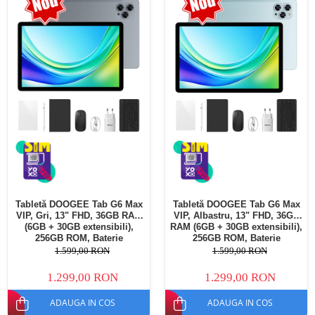
Telefoane mobile Oukitel
Telefoane mobile Ulefone
Telefoane mobile Unihertz
Telefoane mobile Cubot
Telefoane mobile Blackview
Telefoane mobile OSCAL
Telefoane mobile Fossibot
Telefoane mobile Lagenio
Telefoane mobile Samsung
Telefoane mobile iSEN
Telefoane mobile F150
Tabletă DOOGEE Tab G6 Max
Tabletă DOOGEE Tab G6 Max
Telefoane mobile HUAWEI
VIP, Gri, 13" FHD, 36GB RAM
VIP, Albastru, 13" FHD, 36GB
Telefoane mobile iHunt
(6GB + 30GB extensibili),
RAM (6GB + 30GB extensibili),
256GB ROM, Baterie
256GB ROM, Baterie
Telefoane mobile Xiaomi
10800mAh, Android, Wi-Fi
10800mAh, Android, Wi-Fi
1.599,00 RON
1.599,00 RON
Telefoane mobile AGM
1.299,00 RON
1.299,00 RON
Telefoane mobile Realme
ADAUGA IN COS
ADAUGA IN COS
Telefoane mobile ZTE Nubia