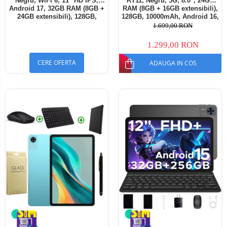
Negru, WiFi 6, 11" HD IPS,
RT11, Negru, 5G, 8.0", 24GB
Android 17, 32GB RAM (8GB +
RAM (8GB + 16GB extensibili),
24GB extensibili), 128GB,
128GB, 10000mAh, Android 16,
Octa-Core 2.0GHz, 8300mAh,
Cameră 16MP AI, Dock
1.699,00 RON
Încărcare Rapidă 18W,
Charging
Bluetooth 5.4
1.299,00 RON
CERE OFERTA
ADAUGA IN COS