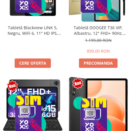
Tabletă Blackview LINK 5,
Tabletă DOOGEE T36 VIP,
Negru, WiFi 6, 11" HD IPS,
Albastru, 12" FHD+ 90Hz,
Android 17, 32GB RAM (8GB +
32GB RAM (8GB + 24GB
1.199,00 RON
24GB extensibili), 128GB,
extensibili), 256GB, Android
Octa-Core 2.0GHz, 8300mAh,
15, 8800mAh, Dual SIM
899,00 RON
Încărcare Rapidă 18W,
Bluetooth 5.4
CERE OFERTA
PRECOMANDA