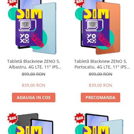
Tabletă Blackview ZENO 5,
Tabletă Blackview ZENO 5,
Albastru, 4G LTE, 11" IPS
Portocaliu, 4G LTE, 11" IPS
90Hz, 12GB RAM (3GB + 9GB
90Hz, 12GB RAM (3GB + 9GB
899,00 RON
899,00 RON
extensibili), 128GB, Android
extensibili), 128GB, Android
16, Unisoc T7250, 8300mAh,
16, Unisoc T7250, 8300mAh,
839,00 RON
839,00 RON
Doke AI 2.0, Gemini AI, Dual
Doke AI 2.0, Gemini AI, Dual
SIM
SIM
ADAUGA IN COS
PRECOMANDA