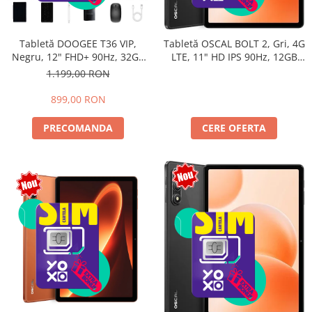
Tabletă DOOGEE T36 VIP,
Tabletă OSCAL BOLT 2, Gri, 4G
Negru, 12" FHD+ 90Hz, 32GB
LTE, 11" HD IPS 90Hz, 12GB
RAM (8GB + 24GB extensibili),
RAM (3GB + 9GB extensibili),
1.199,00 RON
256GB, Android 15, 8800mAh,
128GB, Unisoc T7250,
Dual SIM
8300mAh, Android 16, Dual
899,00 RON
SIM
PRECOMANDA
CERE OFERTA