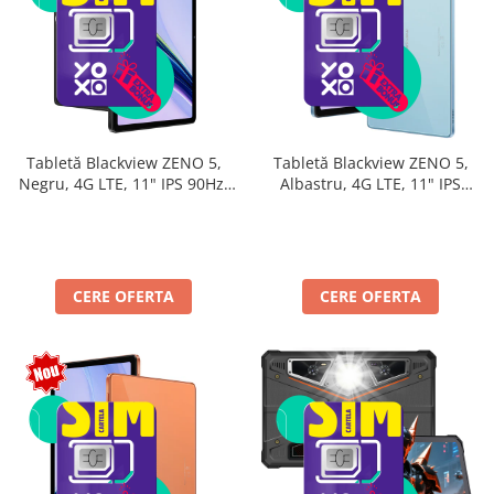
Tabletă Blackview ZENO 5,
Tabletă Blackview ZENO 5,
Negru, 4G LTE, 11" IPS 90Hz,
Albastru, 4G LTE, 11" IPS
32GB RAM (8GB + 24GB
90Hz, 32GB RAM (8GB + 24GB
extensibili), 128GB, Android
extensibili), 128GB, Android
16, Unisoc T7250, 8300mAh,
16, Unisoc T7250, 8300mAh,
Doke AI 2.0, Gemini AI, Dual
Doke AI 2.0, Gemini AI, Dual
SIM
SIM
CERE OFERTA
CERE OFERTA