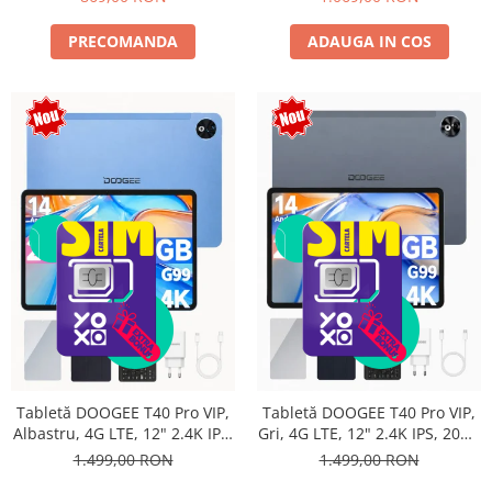
16MP+8MP, 9000mAh, 18W,
Stylus, Face Unlock, Dual SIM
PRECOMANDA
ADAUGA IN COS
Tabletă DOOGEE T40 Pro VIP,
Tabletă DOOGEE T40 Pro VIP,
Albastru, 4G LTE, 12" 2.4K IPS,
Gri, 4G LTE, 12" 2.4K IPS, 20GB
20GB RAM (8GB + 12GB
RAM (8GB + 12GB extensibili),
1.499,00 RON
1.499,00 RON
extensibili), 512GB, Helio G99,
512GB, Helio G99, 10800mAh,