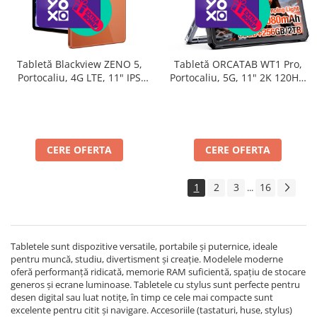
Tabletă Blackview ZENO 5,
Tabletă ORCATAB WT1 Pro,
Portocaliu, 4G LTE, 11" IPS
Portocaliu, 5G, 11" 2K 120Hz,
90Hz, 32GB RAM (8GB + 24GB
32GB RAM (8GB + 24GB
extensibili), 128GB, Android
extensibili), 256GB, Unisoc
16, Unisoc T7250, 8300mAh,
T8200, 20080mAh, 33W,
Doke AI 2.0, Gemini AI, Dual
Cameră 64MP + 20MP Night
SIM
Vision, Android 15, Lumină
CERE OFERTA
CERE OFERTA
Camping 380lm
1
2
3
16
...
Tabletele sunt dispozitive versatile, portabile și puternice, ideale
pentru muncă, studiu, divertisment și creație. Modelele moderne
oferă performanță ridicată, memorie RAM suficientă, spațiu de stocare
generos și ecrane luminoase. Tabletele cu stylus sunt perfecte pentru
desen digital sau luat notițe, în timp ce cele mai compacte sunt
excelente pentru citit și navigare. Accesoriile (tastaturi, huse, stylus)