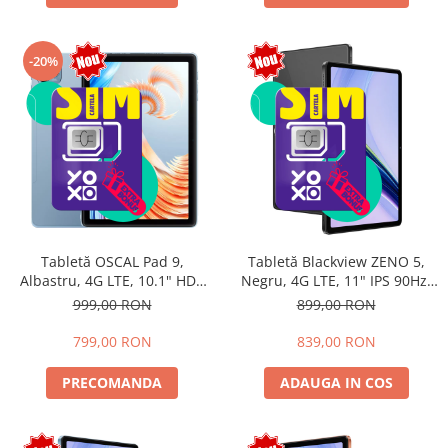
-20%
Tabletă OSCAL Pad 9,
Tabletă Blackview ZENO 5,
Albastru, 4G LTE, 10.1" HD+
Negru, 4G LTE, 11" IPS 90Hz,
IPS, 12GB RAM (4GB + 8GB
12GB RAM (3GB + 9GB
999,00 RON
899,00 RON
extensibili), 128GB, Android
extensibili), 128GB, Android
15, 7700mAh, Dual SIM
16, Unisoc T7250, 8300mAh,
799,00 RON
839,00 RON
Doke AI 2.0, Gemini AI, Dual
SIM
PRECOMANDA
ADAUGA IN COS