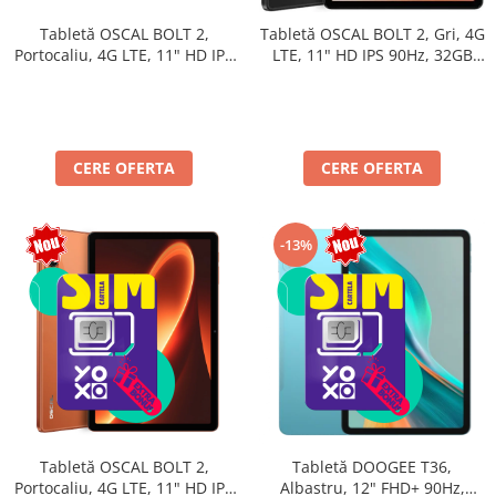
Tabletă OSCAL BOLT 2,
Tabletă OSCAL BOLT 2, Gri, 4G
Portocaliu, 4G LTE, 11" HD IPS
LTE, 11" HD IPS 90Hz, 32GB
90Hz, 12GB RAM (3GB + 9GB
RAM (8GB + 24GB extensibili),
extensibili), 128GB, Unisoc
128GB, Unisoc T7250,
T7250, 8300mAh, Android 16,
8300mAh, Android 16, Dual
Dual SIM
SIM
CERE OFERTA
CERE OFERTA
-13%
Tabletă OSCAL BOLT 2,
Tabletă DOOGEE T36,
Portocaliu, 4G LTE, 11" HD IPS
Albastru, 12" FHD+ 90Hz,