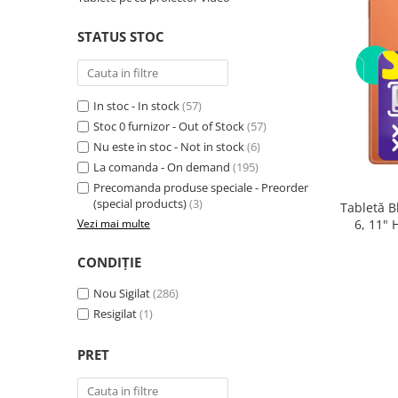
Telefoane mobile RugOne
Telefoane mobile Doogee
STATUS STOC
Telefoane mobile Oukitel
Telefoane mobile Ulefone
Telefoane mobile Unihertz
In stoc - In stock
(57)
Telefoane mobile Cubot
Stoc 0 furnizor - Out of Stock
(57)
Nu este in stoc - Not in stock
(6)
Telefoane mobile Blackview
La comanda - On demand
(195)
Telefoane mobile OSCAL
Precomanda produse speciale - Preorder
Telefoane mobile Fossibot
(special products)
(3)
Tabletă B
Telefoane mobile Lagenio
6, 11"
Vezi mai multe
(8GB + 
Telefoane mobile Samsung
Core 2.0
CONDIȚIE
Telefoane mobile iSEN
Telefoane mobile F150
Nou Sigilat
(286)
Telefoane mobile HUAWEI
Resigilat
(1)
Telefoane mobile iHunt
PRET
Telefoane mobile Xiaomi
Telefoane mobile AGM