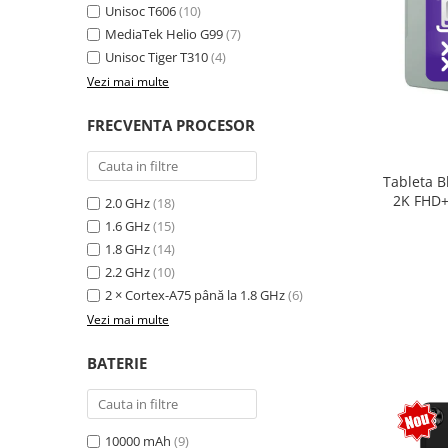
Unisoc T606
(10)
MediaTek Helio G99
(7)
Unisoc Tiger T310
(4)
Vezi mai multe
FRECVENTA PROCESOR
Tableta B
2K FHD+
2.0 GHz
(18)
extensi
1.6 GHz
(15)
Unisoc T
1.8 GHz
(14)
Sty
2.2 GHz
(10)
2 × Cortex-A75 până la 1.8 GHz
(6)
Vezi mai multe
BATERIE
10000 mAh
(9)