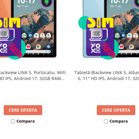
lackview LINK 5, Portocaliu, WiFi
Tabletă Blackview LINK 5, Albas
 HD IPS, Android 17, 32GB RAM
6, 11" HD IPS, Android 17, 3
24GB extensibili), 128GB, Octa-
(8GB + 24GB extensibili), 128G
GHz, 8300mAh, Încărcare Rapidă
Core 2.0GHz, 8300mAh, Încărca
18W, Bluetooth 5.4
18W, Bluetooth 5.4
CERE OFERTA
CERE OFERTA
Compara
Compara