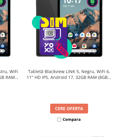
tru, WiFi
Tabletă Blackview LINK 5, Negru, WiFi 6,
2GB RAM
11" HD IPS, Android 17, 32GB RAM (8GB +
B, Octa-
24GB extensibili), 128GB, Octa-Core
re Rapidă
2.0GHz, 8300mAh, Încărcare Rapidă 18W,
Bluetooth 5.4
CERE OFERTA
Compara