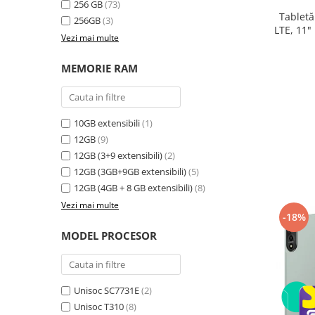
256 GB
(73)
electrică portabile
Tabletă
256GB
(3)
Panouri solare portabile
LTE, 11"
Vezi mai multe
24GB ext
Statii incarcare masini electrice
8300
Media player cu Android
MEMORIE RAM
TV Box
Accesorii
10GB extensibili
(1)
Miracast
12GB
(9)
Produse resigilate
12GB (3+9 extensibili)
(2)
Termometre non contact
12GB (3GB+9GB extensibili)
(5)
Aspiratoare robot, piese si accesorii
12GB (4GB + 8 GB extensibili)
(8)
Piese de schimb telefoane mobile
Vezi mai multe
-18%
MODEL PROCESOR
Unisoc SC7731E
(2)
Unisoc T310
(8)