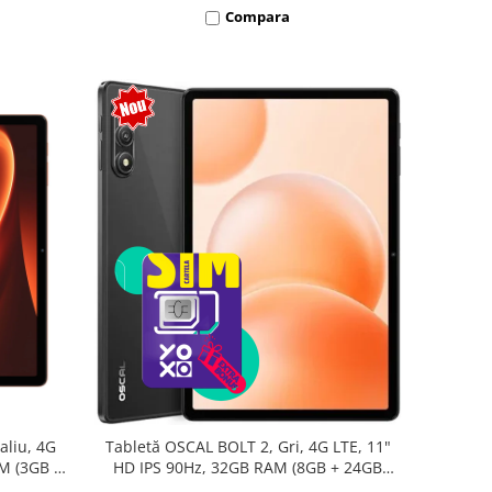
Compara
aliu, 4G
Tabletă OSCAL BOLT 2, Gri, 4G LTE, 11"
AM (3GB +
HD IPS 90Hz, 32GB RAM (8GB + 24GB
oc T7250,
extensibili), 128GB, Unisoc T7250,