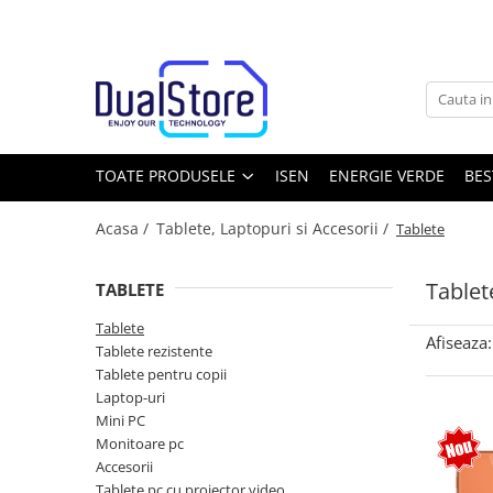
Toate Produsele
Noutati
Best Deals
Producatori Telefoane Mobila
TOATE PRODUSELE
ISEN
ENERGIE VERDE
BES
Telefoane mobile
Acasa /
Tablete, Laptopuri si Accesorii /
Tablete
Toate ( smart si clasice )
Telefoane Rezistente
Tablet
TABLETE
Telefoane cu proiector video
Tablete
Telefoane (Smartphone) 5G
Afiseaza:
Tablete rezistente
Telefoane cu camera termica
Tablete pentru copii
Laptop-uri
Telefoane clasice
Mini PC
Piese si accesorii telefoane mobile
Monitoare pc
Accesorii
Producatori telefoane
Tablete pc cu proiector video