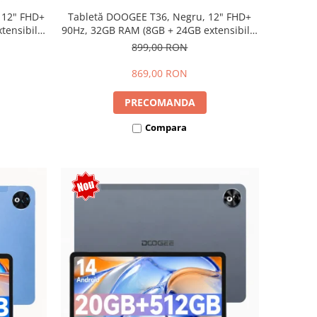
 12" FHD+
Tabletă DOOGEE T36, Negru, 12" FHD+
ensibili),
90Hz, 32GB RAM (8GB + 24GB extensibili),
Dual SIM
256GB, Android 15, 8800mAh, Dual SIM
899,00 RON
869,00 RON
PRECOMANDA
Compara