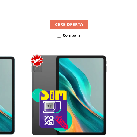
l SIM
8300mAh, Android 16, Dual SIM
CERE OFERTA
Compara