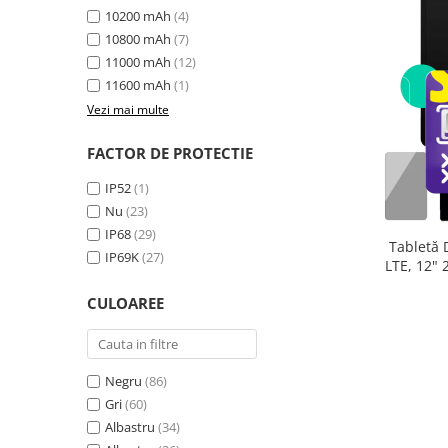
10200 mAh
(4)
10800 mAh
(7)
11000 mAh
(12)
11600 mAh
(1)
Vezi mai multe
FACTOR DE PROTECTIE
IP52
(1)
Nu
(23)
IP68
(29)
Tabletă 
IP69K
(27)
LTE, 12"
extensibi
CULOAREE
33
Negru
(86)
Gri
(60)
Albastru
(34)