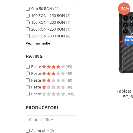
Telefoane mobile Realme
-24%
Sub 50 RON
(22)
Telefoane mobile ZTE Nubia
100 RON - 150 RON
(2)
Telefoane mobile ALTE BRANDURI
150 RON - 200 RON
(1)
Tablete PC, mini PC si laptopuri
200 RON - 250 RON
(1)
Tablete PC
250 RON - 300 RON
(4)
Tablete pc cu proiector video
Vezi mai multe
Tablete rezistente
RATING
Tablete pentru copii
Peste
(49)
Laptop-uri
Peste
(49)
Monitoare pc
Peste
(49)
Peste
(49)
Mini Pc
Tabletă
Peste
(368)
5G, 
Accesorii
extensib
PRODUCATORI
TV si Proiectoare Smart
16, Ca
Camere auto, home si sport
Camere auto DVR
Alldocube
(2)
Oglinzi auto smart cu camera