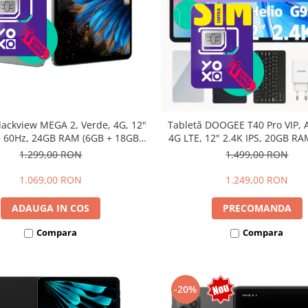
lackview MEGA 2, Verde, 4G, 12"
Tabletă DOOGEE T40 Pro VIP, A
 60Hz, 24GB RAM (6GB + 18GB
4G LTE, 12" 2.4K IPS, 20GB RA
bili), 256GB ROM, Android 15,
12GB extensibili), 512GB, Hel
1.299,00 RON
1.499,00 RON
615, 16MP+8MP, 9000mAh, 18W,
10800mAh, 33W, Android 14, 
lus, Face Unlock, Dual SIM
1.069,00 RON
1.249,00 RON
ADAUGA IN COS
PRECOMANDA
Compara
Compara
-20%