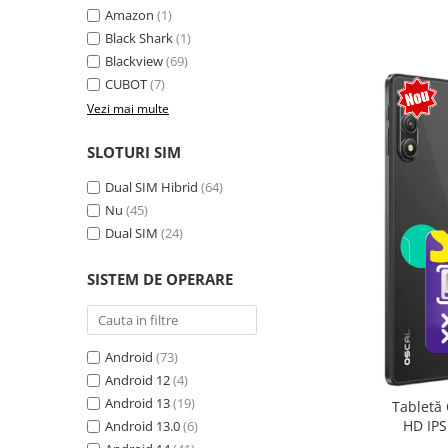
Amazon
(1)
Camere Supraveghere
Black Shark
(1)
Mini Video Camera
Blackview
(69)
CUBOT
(7)
Accesorii Camere Supraveghere
Vezi mai multe
Casti
Casti Wireless
SLOTURI SIM
Casti cu Fir
Dual SIM Hibrid
(64)
Casti Profesionale
Nu
(45)
Dual SIM
(24)
Ceasuri si Inele smart, bratari
fitness
SISTEM DE OPERARE
Smartwatch
Ceasuri Smart pentru copii
Bratari Fitness
Android
(73)
Inel Smart
Android 12
(4)
Android 13
(19)
Tabletă 
Accesorii Smartwatch
HD IPS
Android 13.0
(6)
Trotinete electrice si accesorii
exten