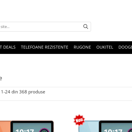
T DEALS
TELEFOANE REZISTENTE
RUGONE
OUKITEL
DOOG
e
1-
24
din
368
produse