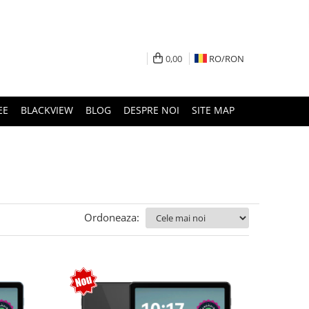
0,00
RO/
RON
EE
BLACKVIEW
BLOG
DESPRE NOI
SITE MAP
Ordoneaza: