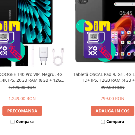
DOOGEE T40 Pro VIP, Negru, 4G
Tabletă OSCAL Pad 9, Gri, 4G L
 2.4K IPS, 20GB RAM (8GB + 12GB
HD+ IPS, 12GB RAM (4GB 
li), 512GB, Helio G99, 10800mAh,
extensibili), 128GB, Androi
1.499,00 RON
999,00 RON
W, Android 14, Dual SIM
7700mAh, Dual SIM
1.249,00 RON
799,00 RON
PRECOMANDA
ADAUGA IN COS
Compara
Compara