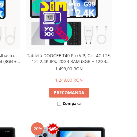
lbastru,
Tabletă DOOGEE T40 Pro VIP, Gri, 4G LTE,
M (8GB +
12" 2.4K IPS, 20GB RAM (8GB + 12GB
io G99,
extensibili), 512GB, Helio G99, 10800mAh,
1.499,00 RON
Dual SIM
33W, Android 14, Dual SIM
1.249,00 RON
PRECOMANDA
Compara
-20%