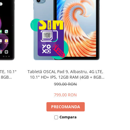
TE, 10.1"
Tabletă OSCAL Pad 9, Albastru, 4G LTE,
+ 8GB
10.1" HD+ IPS, 12GB RAM (4GB + 8GB
d 15,
extensibili), 128GB, Android 15,
999,00 RON
7700mAh, Dual SIM
799,00 RON
PRECOMANDA
Compara