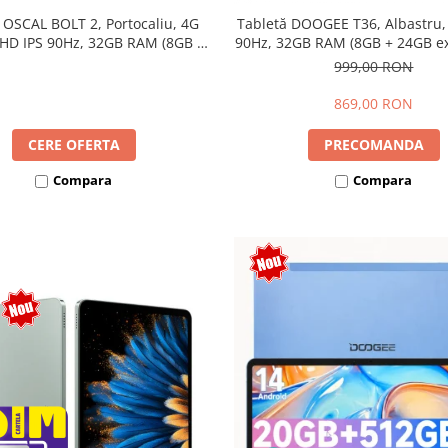
 OSCAL BOLT 2, Portocaliu, 4G
Tabletă DOOGEE T36, Albastru,
 HD IPS 90Hz, 32GB RAM (8GB +
90Hz, 32GB RAM (8GB + 24GB ext
ensibili), 128GB, Unisoc T7250,
256GB, Android 15, 8800mAh, 
999,00 RON
mAh, Android 16, Dual SIM
869,00 RON
CERE OFERTA
PRECOMANDA
Compara
Compara