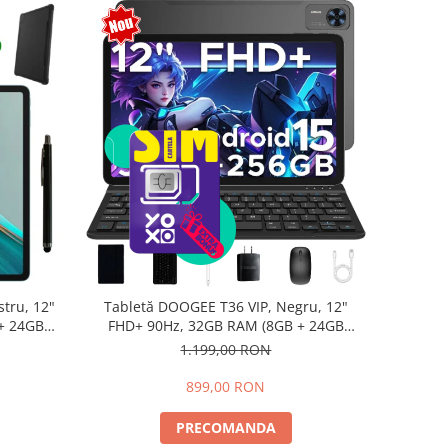
tru, 12"
Tabletă DOOGEE T36 VIP, Negru, 12"
+ 24GB
FHD+ 90Hz, 32GB RAM (8GB + 24GB
d 15,
extensibili), 256GB, Android 15,
1.199,00 RON
8800mAh, Dual SIM
899,00 RON
PRECOMANDA