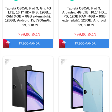
Tabletă OSCAL Pad 9, Gri, 4G
Tabletă OSCAL Pad 9,
LTE, 10.1" HD+ IPS, 12GB
Albastru, 4G LTE, 10.1" HD+
RAM (4GB + 8GB extensibili),
IPS, 12GB RAM (4GB + 8GB
128GB, Android 15, 7700mAh,
extensibili), 128GB, Android
Dual SIM
15, 7700mAh, Dual SIM
999,00 RON
999,00 RON
799,00 RON
799,00 RON
PRECOMANDA
PRECOMANDA
-35%
-35%