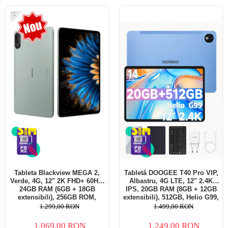
-18%
Tableta Blackview MEGA 2,
Tabletă DOOGEE T40 Pro VIP,
Verde, 4G, 12" 2K FHD+ 60Hz,
Albastru, 4G LTE, 12" 2.4K
24GB RAM (6GB + 18GB
IPS, 20GB RAM (8GB + 12GB
extensibili), 256GB ROM,
extensibili), 512GB, Helio G99,
Android 15, Unisoc T615,
10800mAh, 33W, Android 14,
1.299,00 RON
1.499,00 RON
16MP+8MP, 9000mAh, 18W,
Dual SIM
Stylus, Face Unlock, Dual SIM
1.069,00 RON
1.249,00 RON