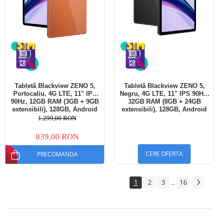
Tabletă Blackview ZENO 5,
Tabletă Blackview ZENO 5,
Portocaliu, 4G LTE, 11" IPS
Negru, 4G LTE, 11" IPS 90Hz,
90Hz, 12GB RAM (3GB + 9GB
32GB RAM (8GB + 24GB
extensibili), 128GB, Android
extensibili), 128GB, Android
16, Unisoc T7250, 8300mAh,
16, Unisoc T7250, 8300mAh,
1.299,00 RON
Doke AI 2.0, Gemini AI, Dual
Doke AI 2.0, Gemini AI, Dual
SIM
SIM
839,00 RON
CERE OFERTA
PRECOMANDA
1
2
3
16
...