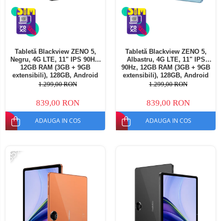
Tabletă Blackview ZENO 5,
Tabletă Blackview ZENO 5,
Negru, 4G LTE, 11" IPS 90Hz,
Albastru, 4G LTE, 11" IPS
12GB RAM (3GB + 9GB
90Hz, 12GB RAM (3GB + 9GB
extensibili), 128GB, Android
extensibili), 128GB, Android
16, Unisoc T7250, 8300mAh,
16, Unisoc T7250, 8300mAh,
1.299,00 RON
1.299,00 RON
Doke AI 2.0, Gemini AI, Dual
Doke AI 2.0, Gemini AI, Dual
SIM
SIM
839,00 RON
839,00 RON
ADAUGA IN COS
ADAUGA IN COS
-35%