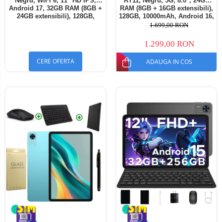
Negru, WiFi 6, 11" HD IPS,
RT11, Negru, 5G, 8.0", 24GB
Android 17, 32GB RAM (8GB +
RAM (8GB + 16GB extensibili),
24GB extensibili), 128GB,
128GB, 10000mAh, Android 16,
Octa-Core 2.0GHz, 8300mAh,
Cameră 16MP AI, Dock
1.699,00 RON
Încărcare Rapidă 18W,
Charging
Bluetooth 5.4
1.299,00 RON
CERE OFERTA
ADAUGA IN COS