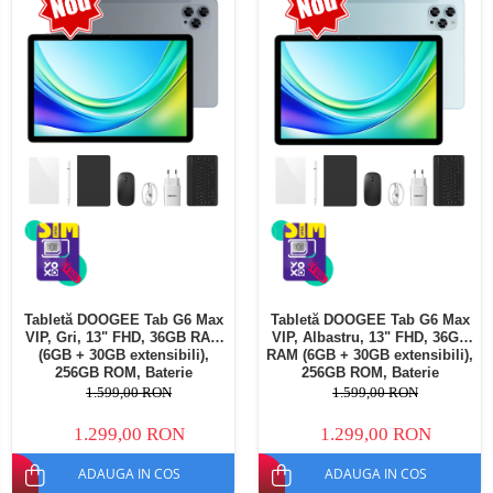
Telefoane mobile Oukitel
Aspiratoare Robot si accesorii
Telefoane mobile Ulefone
Telefoane mobile Unihertz
Telefoane mobile Cubot
Telefoane mobile Blackview
Telefoane mobile OSCAL
Telefoane mobile Fossibot
Telefoane mobile Lagenio
Telefoane mobile Samsung
Telefoane mobile iSEN
Telefoane mobile F150
Tabletă DOOGEE Tab G6 Max
Tabletă DOOGEE Tab G6 Max
Telefoane mobile HUAWEI
VIP, Gri, 13" FHD, 36GB RAM
VIP, Albastru, 13" FHD, 36GB
Telefoane mobile iHunt
(6GB + 30GB extensibili),
RAM (6GB + 30GB extensibili),
256GB ROM, Baterie
256GB ROM, Baterie
Telefoane mobile Xiaomi
10800mAh, Android, Wi-Fi
10800mAh, Android, Wi-Fi
1.599,00 RON
1.599,00 RON
Telefoane mobile AGM
1.299,00 RON
1.299,00 RON
Telefoane mobile Realme
ADAUGA IN COS
ADAUGA IN COS
Telefoane mobile ZTE Nubia