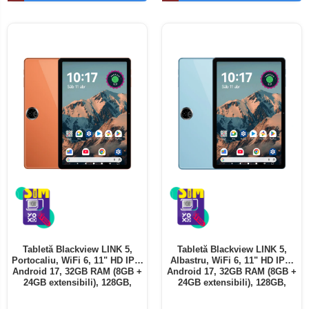
Telefoane mobile ALTE BRANDURI
Tabletă Blackview LINK 5,
Tabletă Blackview LINK 5,
Portocaliu, WiFi 6, 11" HD IPS,
Albastru, WiFi 6, 11" HD IPS,
Android 17, 32GB RAM (8GB +
Android 17, 32GB RAM (8GB +
24GB extensibili), 128GB,
24GB extensibili), 128GB,
Octa-Core 2.0GHz, 8300mAh,
Octa-Core 2.0GHz, 8300mAh,
Încărcare Rapidă 18W,
Încărcare Rapidă 18W,