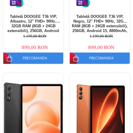
Tabletă DOOGEE T36 VIP,
Tabletă DOOGEE T36 VIP,
Albastru, 12" FHD+ 90Hz,
Negru, 12" FHD+ 90Hz, 32GB
32GB RAM (8GB + 24GB
RAM (8GB + 24GB extensibili),
extensibili), 256GB, Android
256GB, Android 15, 8800mAh,
15, 8800mAh, Dual SIM
Dual SIM
1.199,00 RON
1.199,00 RON
899,00 RON
899,00 RON
PRECOMANDA
PRECOMANDA