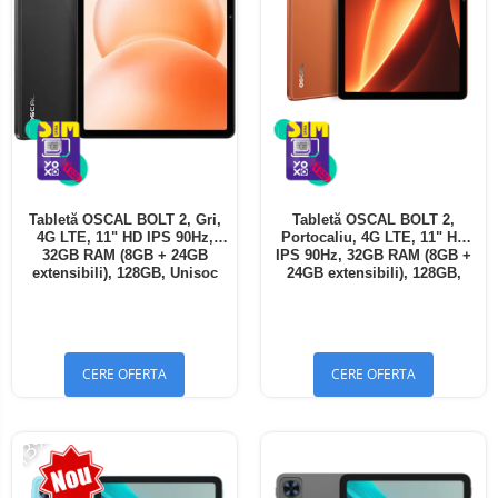
Tabletă OSCAL BOLT 2, Gri,
Tabletă OSCAL BOLT 2,
4G LTE, 11" HD IPS 90Hz,
Portocaliu, 4G LTE, 11" HD
32GB RAM (8GB + 24GB
IPS 90Hz, 32GB RAM (8GB +
extensibili), 128GB, Unisoc
24GB extensibili), 128GB,
T7250, 8300mAh, Android 16,
Unisoc T7250, 8300mAh,
Dual SIM
Android 16, Dual SIM
CERE OFERTA
CERE OFERTA
-13%