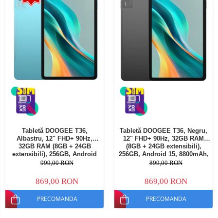
Tabletă DOOGEE T36,
Tabletă DOOGEE T36, Negru,
Albastru, 12" FHD+ 90Hz,
12" FHD+ 90Hz, 32GB RAM
32GB RAM (8GB + 24GB
(8GB + 24GB extensibili),
extensibili), 256GB, Android
256GB, Android 15, 8800mAh,
15, 8800mAh, Dual SIM
Dual SIM
999,00 RON
899,00 RON
869,00 RON
869,00 RON
PRECOMANDA
PRECOMANDA