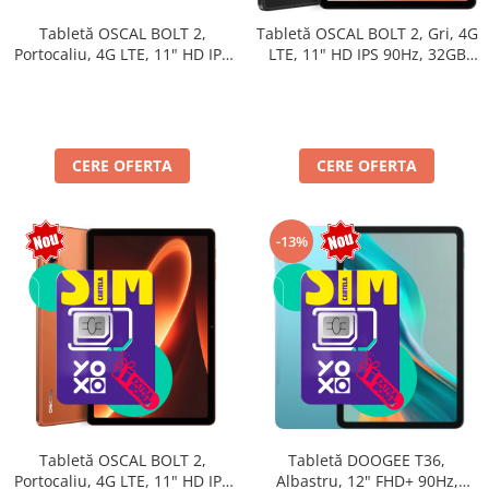
Tabletă OSCAL BOLT 2,
Tabletă OSCAL BOLT 2, Gri, 4G
Portocaliu, 4G LTE, 11" HD IPS
LTE, 11" HD IPS 90Hz, 32GB
90Hz, 12GB RAM (3GB + 9GB
RAM (8GB + 24GB extensibili),
extensibili), 128GB, Unisoc
128GB, Unisoc T7250,
T7250, 8300mAh, Android 16,
8300mAh, Android 16, Dual
Dual SIM
SIM
CERE OFERTA
CERE OFERTA
-13%
Tabletă OSCAL BOLT 2,
Tabletă DOOGEE T36,
Portocaliu, 4G LTE, 11" HD IPS
Albastru, 12" FHD+ 90Hz,