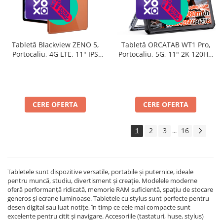
Tabletă Blackview ZENO 5,
Tabletă ORCATAB WT1 Pro,
Portocaliu, 4G LTE, 11" IPS
Portocaliu, 5G, 11" 2K 120Hz,
90Hz, 32GB RAM (8GB + 24GB
32GB RAM (8GB + 24GB
extensibili), 128GB, Android
extensibili), 256GB, Unisoc
16, Unisoc T7250, 8300mAh,
T8200, 20080mAh, 33W,
Doke AI 2.0, Gemini AI, Dual
Cameră 64MP + 20MP Night
SIM
Vision, Android 15, Lumină
CERE OFERTA
CERE OFERTA
Camping 380lm
1
2
3
16
...
Tabletele sunt dispozitive versatile, portabile și puternice, ideale
pentru muncă, studiu, divertisment și creație. Modelele moderne
oferă performanță ridicată, memorie RAM suficientă, spațiu de stocare
generos și ecrane luminoase. Tabletele cu stylus sunt perfecte pentru
desen digital sau luat notițe, în timp ce cele mai compacte sunt
excelente pentru citit și navigare. Accesoriile (tastaturi, huse, stylus)