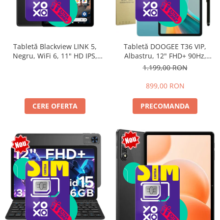
Tabletă Blackview LINK 5,
Tabletă DOOGEE T36 VIP,
Negru, WiFi 6, 11" HD IPS,
Albastru, 12" FHD+ 90Hz,
Android 17, 32GB RAM (8GB +
32GB RAM (8GB + 24GB
1.199,00 RON
24GB extensibili), 128GB,
extensibili), 256GB, Android
Octa-Core 2.0GHz, 8300mAh,
15, 8800mAh, Dual SIM
899,00 RON
Încărcare Rapidă 18W,
Bluetooth 5.4
CERE OFERTA
PRECOMANDA