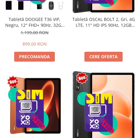
Tabletă DOOGEE T36 VIP,
Tabletă OSCAL BOLT 2, Gri, 4G
Negru, 12" FHD+ 90Hz, 32GB
LTE, 11" HD IPS 90Hz, 12GB
RAM (8GB + 24GB extensibili),
RAM (3GB + 9GB extensibili),
1.199,00 RON
256GB, Android 15, 8800mAh,
128GB, Unisoc T7250,
Dual SIM
8300mAh, Android 16, Dual
899,00 RON
SIM
PRECOMANDA
CERE OFERTA