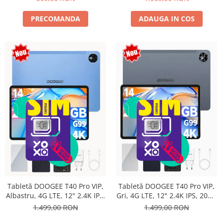
16MP+8MP, 9000mAh, 18W,
Stylus, Face Unlock, Dual SIM
PRECOMANDA
ADAUGA IN COS
Tabletă DOOGEE T40 Pro VIP,
Tabletă DOOGEE T40 Pro VIP,
Albastru, 4G LTE, 12" 2.4K IPS,
Gri, 4G LTE, 12" 2.4K IPS, 20GB
20GB RAM (8GB + 12GB
RAM (8GB + 12GB extensibili),
1.499,00 RON
1.499,00 RON
extensibili), 512GB, Helio G99,
512GB, Helio G99, 10800mAh,