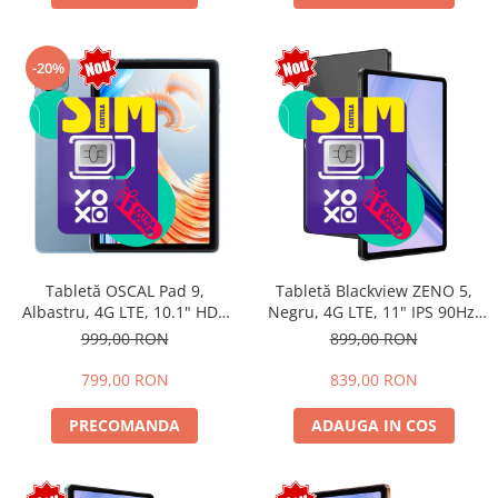
-20%
Tabletă OSCAL Pad 9,
Tabletă Blackview ZENO 5,
Albastru, 4G LTE, 10.1" HD+
Negru, 4G LTE, 11" IPS 90Hz,
IPS, 12GB RAM (4GB + 8GB
12GB RAM (3GB + 9GB
999,00 RON
899,00 RON
extensibili), 128GB, Android
extensibili), 128GB, Android
15, 7700mAh, Dual SIM
16, Unisoc T7250, 8300mAh,
799,00 RON
839,00 RON
Doke AI 2.0, Gemini AI, Dual
SIM
PRECOMANDA
ADAUGA IN COS