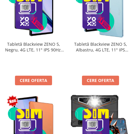
Tabletă Blackview ZENO 5,
Tabletă Blackview ZENO 5,
Negru, 4G LTE, 11" IPS 90Hz,
Albastru, 4G LTE, 11" IPS
32GB RAM (8GB + 24GB
90Hz, 32GB RAM (8GB + 24GB
extensibili), 128GB, Android
extensibili), 128GB, Android
16, Unisoc T7250, 8300mAh,
16, Unisoc T7250, 8300mAh,
Doke AI 2.0, Gemini AI, Dual
Doke AI 2.0, Gemini AI, Dual
SIM
SIM
CERE OFERTA
CERE OFERTA