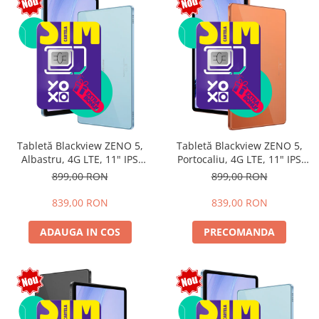
Tabletă Blackview ZENO 5,
Tabletă Blackview ZENO 5,
Albastru, 4G LTE, 11" IPS
Portocaliu, 4G LTE, 11" IPS
90Hz, 12GB RAM (3GB + 9GB
90Hz, 12GB RAM (3GB + 9GB
899,00 RON
899,00 RON
extensibili), 128GB, Android
extensibili), 128GB, Android
16, Unisoc T7250, 8300mAh,
16, Unisoc T7250, 8300mAh,
839,00 RON
839,00 RON
Doke AI 2.0, Gemini AI, Dual
Doke AI 2.0, Gemini AI, Dual
SIM
SIM
ADAUGA IN COS
PRECOMANDA