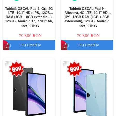
Tabletă OSCAL Pad 9, Gri, 4G
Tabletă OSCAL Pad 9,
LTE, 10.1" HD+ IPS, 12GB
Albastru, 4G LTE, 10.1" HD+
RAM (4GB + 8GB extensibili),
IPS, 12GB RAM (4GB + 8GB
128GB, Android 15, 7700mAh,
extensibili), 128GB, Android
Dual SIM
15, 7700mAh, Dual SIM
999,00 RON
999,00 RON
799,00 RON
799,00 RON
PRECOMANDA
PRECOMANDA
-35%
-35%