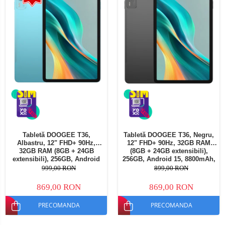
Tabletă DOOGEE T36,
Tabletă DOOGEE T36, Negru,
Albastru, 12" FHD+ 90Hz,
12" FHD+ 90Hz, 32GB RAM
32GB RAM (8GB + 24GB
(8GB + 24GB extensibili),
extensibili), 256GB, Android
256GB, Android 15, 8800mAh,
15, 8800mAh, Dual SIM
Dual SIM
999,00 RON
899,00 RON
869,00 RON
869,00 RON
PRECOMANDA
PRECOMANDA