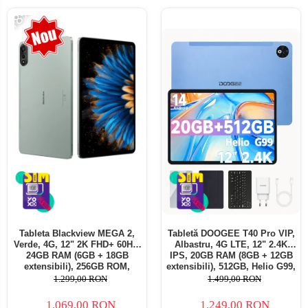
-18%
Tableta Blackview MEGA 2,
Tabletă DOOGEE T40 Pro VIP,
Verde, 4G, 12" 2K FHD+ 60Hz,
Albastru, 4G LTE, 12" 2.4K
24GB RAM (6GB + 18GB
IPS, 20GB RAM (8GB + 12GB
extensibili), 256GB ROM,
extensibili), 512GB, Helio G99,
Android 15, Unisoc T615,
10800mAh, 33W, Android 14,
1.299,00 RON
1.499,00 RON
16MP+8MP, 9000mAh, 18W,
Dual SIM
Stylus, Face Unlock, Dual SIM
1.069,00 RON
1.249,00 RON