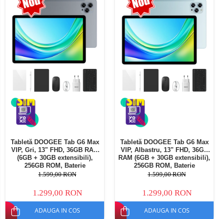
Telefoane mobile Oukitel
Telefoane mobile Ulefone
Telefoane mobile Unihertz
Telefoane mobile Cubot
Telefoane mobile Blackview
Telefoane mobile OSCAL
Telefoane mobile Fossibot
Telefoane mobile Lagenio
Telefoane mobile Samsung
Telefoane mobile iSEN
Telefoane mobile F150
Tabletă DOOGEE Tab G6 Max
Tabletă DOOGEE Tab G6 Max
Telefoane mobile HUAWEI
VIP, Gri, 13" FHD, 36GB RAM
VIP, Albastru, 13" FHD, 36GB
Telefoane mobile iHunt
(6GB + 30GB extensibili),
RAM (6GB + 30GB extensibili),
256GB ROM, Baterie
256GB ROM, Baterie
Telefoane mobile Xiaomi
10800mAh, Android, Wi-Fi
10800mAh, Android, Wi-Fi
1.599,00 RON
1.599,00 RON
Telefoane mobile AGM
1.299,00 RON
1.299,00 RON
Telefoane mobile Realme
ADAUGA IN COS
ADAUGA IN COS
Telefoane mobile ZTE Nubia