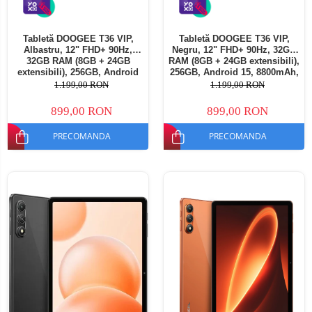
Tabletă DOOGEE T36 VIP,
Tabletă DOOGEE T36 VIP,
Albastru, 12" FHD+ 90Hz,
Negru, 12" FHD+ 90Hz, 32GB
32GB RAM (8GB + 24GB
RAM (8GB + 24GB extensibili),
extensibili), 256GB, Android
256GB, Android 15, 8800mAh,
15, 8800mAh, Dual SIM
Dual SIM
1.199,00 RON
1.199,00 RON
899,00 RON
899,00 RON
PRECOMANDA
PRECOMANDA