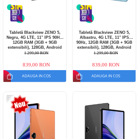
Tabletă Blackview ZENO 5,
Tabletă Blackview ZENO 5,
Negru, 4G LTE, 11" IPS 90Hz,
Albastru, 4G LTE, 11" IPS
12GB RAM (3GB + 9GB
90Hz, 12GB RAM (3GB + 9GB
extensibili), 128GB, Android
extensibili), 128GB, Android
16, Unisoc T7250, 8300mAh,
16, Unisoc T7250, 8300mAh,
1.299,00 RON
1.299,00 RON
Doke AI 2.0, Gemini AI, Dual
Doke AI 2.0, Gemini AI, Dual
SIM
SIM
839,00 RON
839,00 RON
ADAUGA IN COS
ADAUGA IN COS
-35%