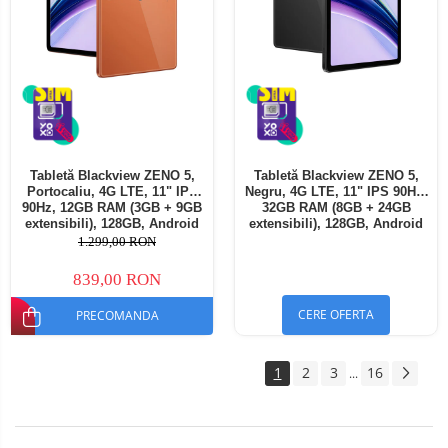
Tabletă Blackview ZENO 5,
Tabletă Blackview ZENO 5,
Portocaliu, 4G LTE, 11" IPS
Negru, 4G LTE, 11" IPS 90Hz,
90Hz, 12GB RAM (3GB + 9GB
32GB RAM (8GB + 24GB
extensibili), 128GB, Android
extensibili), 128GB, Android
16, Unisoc T7250, 8300mAh,
16, Unisoc T7250, 8300mAh,
1.299,00 RON
Doke AI 2.0, Gemini AI, Dual
Doke AI 2.0, Gemini AI, Dual
SIM
SIM
839,00 RON
CERE OFERTA
PRECOMANDA
1
2
3
16
...