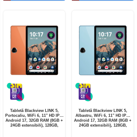
Telefoane mobile ALTE BRANDURI
Tabletă Blackview LINK 5,
Tabletă Blackview LINK 5,
Portocaliu, WiFi 6, 11" HD IPS,
Albastru, WiFi 6, 11" HD IPS,
Android 17, 32GB RAM (8GB +
Android 17, 32GB RAM (8GB +
24GB extensibili), 128GB,
24GB extensibili), 128GB,
Octa-Core 2.0GHz, 8300mAh,
Octa-Core 2.0GHz, 8300mAh,
Încărcare Rapidă 18W,
Încărcare Rapidă 18W,