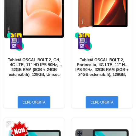
Tabletă OSCAL BOLT 2, Gri,
Tabletă OSCAL BOLT 2,
4G LTE, 11" HD IPS 90Hz,
Portocaliu, 4G LTE, 11" HD
32GB RAM (8GB + 24GB
IPS 90Hz, 32GB RAM (8GB +
extensibili), 128GB, Unisoc
24GB extensibili), 128GB,
T7250, 8300mAh, Android 16,
Unisoc T7250, 8300mAh,
Dual SIM
Android 16, Dual SIM
CERE OFERTA
CERE OFERTA
-13%