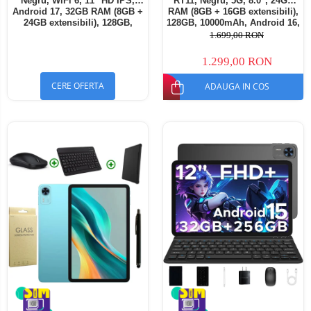
Negru, WiFi 6, 11" HD IPS,
RT11, Negru, 5G, 8.0", 24GB
Android 17, 32GB RAM (8GB +
RAM (8GB + 16GB extensibili),
24GB extensibili), 128GB,
128GB, 10000mAh, Android 16,
Octa-Core 2.0GHz, 8300mAh,
Cameră 16MP AI, Dock
1.699,00 RON
Încărcare Rapidă 18W,
Charging
Bluetooth 5.4
1.299,00 RON
CERE OFERTA
ADAUGA IN COS