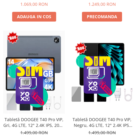
Android 15, Unisoc T615,
10800mAh, 33W, Android 14,
1.069,00 RON
1.249,00 RON
16MP+8MP, 9000mAh, 18W,
Dual SIM
Stylus, Face Unlock, Dual SIM
ADAUGA IN COS
PRECOMANDA
Tabletă DOOGEE T40 Pro VIP,
Tabletă DOOGEE T40 Pro VIP,
Negru, 4G LTE, 12" 2.4K IPS,
Gri, 4G LTE, 12" 2.4K IPS, 20GB
20GB RAM (8GB + 12GB
RAM (8GB + 12GB extensibili),
1.499,00 RON
1.499,00 RON