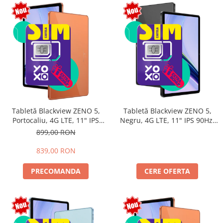
Tabletă Blackview ZENO 5,
Tabletă Blackview ZENO 5,
Portocaliu, 4G LTE, 11" IPS
Negru, 4G LTE, 11" IPS 90Hz,
90Hz, 12GB RAM (3GB + 9GB
32GB RAM (8GB + 24GB
899,00 RON
extensibili), 128GB, Android
extensibili), 128GB, Android
16, Unisoc T7250, 8300mAh,
16, Unisoc T7250, 8300mAh,
839,00 RON
Doke AI 2.0, Gemini AI, Dual
Doke AI 2.0, Gemini AI, Dual
SIM
SIM
PRECOMANDA
CERE OFERTA