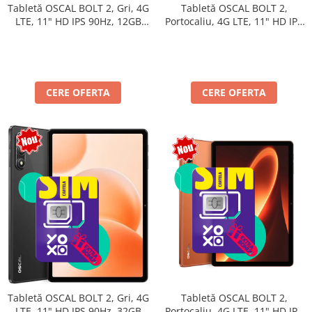
Tabletă OSCAL BOLT 2,
Tabletă OSCAL BOLT 2, Gri, 4G
Portocaliu, 4G LTE, 11" HD IPS
LTE, 11" HD IPS 90Hz, 12GB
90Hz, 12GB RAM (3GB + 9GB
RAM (3GB + 9GB extensibili),
extensibili), 128GB, Unisoc
128GB, Unisoc T7250,
T7250, 8300mAh, Android 16,
8300mAh, Android 16, Dual
Dual SIM
SIM
CERE OFERTA
CERE OFERTA
Tabletă OSCAL BOLT 2,
Tabletă OSCAL BOLT 2, Gri, 4G
Portocaliu, 4G LTE, 11" HD IPS
LTE, 11" HD IPS 90Hz, 32GB