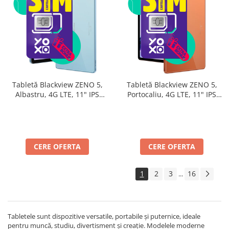
Tabletă Blackview ZENO 5,
Tabletă Blackview ZENO 5,
Albastru, 4G LTE, 11" IPS
Portocaliu, 4G LTE, 11" IPS
90Hz, 32GB RAM (8GB + 24GB
90Hz, 32GB RAM (8GB + 24GB
extensibili), 128GB, Android
extensibili), 128GB, Android
16, Unisoc T7250, 8300mAh,
16, Unisoc T7250, 8300mAh,
Doke AI 2.0, Gemini AI, Dual
Doke AI 2.0, Gemini AI, Dual
SIM
SIM
CERE OFERTA
CERE OFERTA
1
2
3
16
...
Tabletele sunt dispozitive versatile, portabile și puternice, ideale
pentru muncă, studiu, divertisment și creație. Modelele moderne