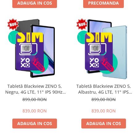
ADAUGA IN COS
PRECOMANDA
Tabletă Blackview ZENO 5,
Tabletă Blackview ZENO 5,
Negru, 4G LTE, 11" IPS 90Hz,
Albastru, 4G LTE, 11" IPS
12GB RAM (3GB + 9GB
90Hz, 12GB RAM (3GB + 9GB
899,00 RON
899,00 RON
extensibili), 128GB, Android
extensibili), 128GB, Android
16, Unisoc T7250, 8300mAh,
16, Unisoc T7250, 8300mAh,
839,00 RON
839,00 RON
Doke AI 2.0, Gemini AI, Dual
Doke AI 2.0, Gemini AI, Dual
SIM
SIM
ADAUGA IN COS
ADAUGA IN COS