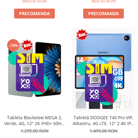
869,00 RON
869,00 RON
PRECOMANDA
PRECOMANDA
-18%
Tableta Blackview MEGA 2,
Tabletă DOOGEE T40 Pro VIP,
Verde, 4G, 12" 2K FHD+ 60Hz,
Albastru, 4G LTE, 12" 2.4K IPS,
24GB RAM (6GB + 18GB
20GB RAM (8GB + 12GB
1.299,00 RON
1.499,00 RON
extensibili), 256GB ROM,
extensibili), 512GB, Helio G99,