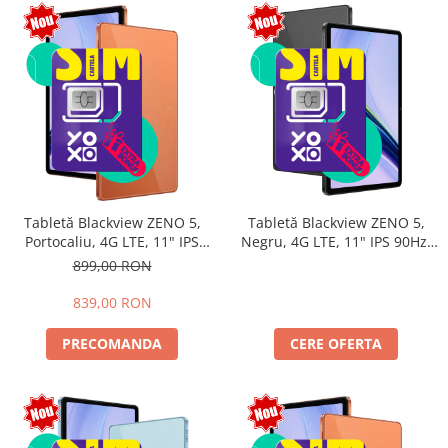
Tabletă Blackview ZENO 5,
Tabletă Blackview ZENO 5,
Portocaliu, 4G LTE, 11" IPS
Negru, 4G LTE, 11" IPS 90Hz,
90Hz, 12GB RAM (3GB + 9GB
32GB RAM (8GB + 24GB
899,00 RON
extensibili), 128GB, Android
extensibili), 128GB, Android
16, Unisoc T7250, 8300mAh,
16, Unisoc T7250, 8300mAh,
839,00 RON
Doke AI 2.0, Gemini AI, Dual
Doke AI 2.0, Gemini AI, Dual
SIM
SIM
PRECOMANDA
CERE OFERTA