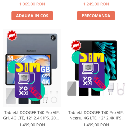
Android 15, Unisoc T615,
10800mAh, 33W, Android 14,
1.069,00 RON
1.249,00 RON
16MP+8MP, 9000mAh, 18W,
Dual SIM
Stylus, Face Unlock, Dual SIM
ADAUGA IN COS
PRECOMANDA
Tabletă DOOGEE T40 Pro VIP,
Tabletă DOOGEE T40 Pro VIP,
Negru, 4G LTE, 12" 2.4K IPS,
Gri, 4G LTE, 12" 2.4K IPS, 20GB
20GB RAM (8GB + 12GB
RAM (8GB + 12GB extensibili),
1.499,00 RON
1.499,00 RON