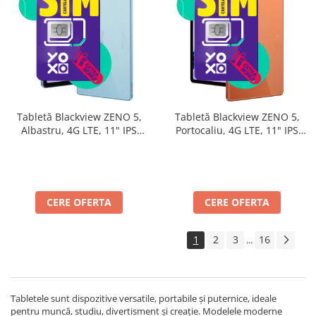
Tabletă Blackview ZENO 5,
Tabletă Blackview ZENO 5,
Albastru, 4G LTE, 11" IPS
Portocaliu, 4G LTE, 11" IPS
90Hz, 32GB RAM (8GB + 24GB
90Hz, 32GB RAM (8GB + 24GB
extensibili), 128GB, Android
extensibili), 128GB, Android
16, Unisoc T7250, 8300mAh,
16, Unisoc T7250, 8300mAh,
Doke AI 2.0, Gemini AI, Dual
Doke AI 2.0, Gemini AI, Dual
SIM
SIM
CERE OFERTA
CERE OFERTA
1
2
3
16
...
Tabletele sunt dispozitive versatile, portabile și puternice, ideale
pentru muncă, studiu, divertisment și creație. Modelele moderne