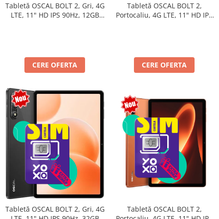
Tabletă OSCAL BOLT 2,
Tabletă OSCAL BOLT 2, Gri, 4G
Portocaliu, 4G LTE, 11" HD IPS
LTE, 11" HD IPS 90Hz, 12GB
90Hz, 12GB RAM (3GB + 9GB
RAM (3GB + 9GB extensibili),
extensibili), 128GB, Unisoc
128GB, Unisoc T7250,
T7250, 8300mAh, Android 16,
8300mAh, Android 16, Dual
Dual SIM
SIM
CERE OFERTA
CERE OFERTA
Tabletă OSCAL BOLT 2,
Tabletă OSCAL BOLT 2, Gri, 4G
Portocaliu, 4G LTE, 11" HD IPS
LTE, 11" HD IPS 90Hz, 32GB