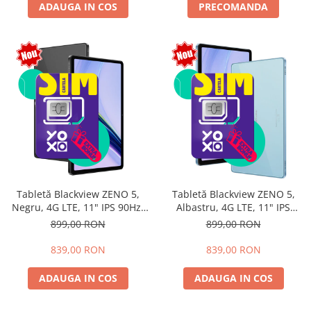
ADAUGA IN COS
PRECOMANDA
Tabletă Blackview ZENO 5,
Tabletă Blackview ZENO 5,
Negru, 4G LTE, 11" IPS 90Hz,
Albastru, 4G LTE, 11" IPS
12GB RAM (3GB + 9GB
90Hz, 12GB RAM (3GB + 9GB
899,00 RON
899,00 RON
extensibili), 128GB, Android
extensibili), 128GB, Android
16, Unisoc T7250, 8300mAh,
16, Unisoc T7250, 8300mAh,
839,00 RON
839,00 RON
Doke AI 2.0, Gemini AI, Dual
Doke AI 2.0, Gemini AI, Dual
SIM
SIM
ADAUGA IN COS
ADAUGA IN COS