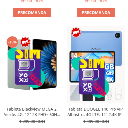
869,00 RON
869,00 RON
PRECOMANDA
PRECOMANDA
-18%
Tableta Blackview MEGA 2,
Tabletă DOOGEE T40 Pro VIP,
Verde, 4G, 12" 2K FHD+ 60Hz,
Albastru, 4G LTE, 12" 2.4K IPS,
24GB RAM (6GB + 18GB
20GB RAM (8GB + 12GB
1.299,00 RON
1.499,00 RON
extensibili), 256GB ROM,
extensibili), 512GB, Helio G99,