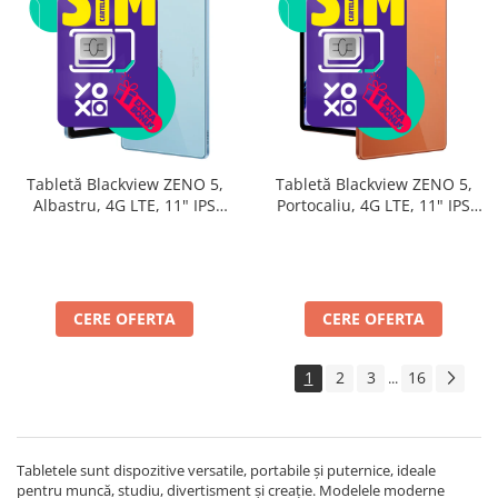
Tabletă Blackview ZENO 5,
Tabletă Blackview ZENO 5,
Albastru, 4G LTE, 11" IPS
Portocaliu, 4G LTE, 11" IPS
90Hz, 32GB RAM (8GB + 24GB
90Hz, 32GB RAM (8GB + 24GB
extensibili), 128GB, Android
extensibili), 128GB, Android
16, Unisoc T7250, 8300mAh,
16, Unisoc T7250, 8300mAh,
Doke AI 2.0, Gemini AI, Dual
Doke AI 2.0, Gemini AI, Dual
SIM
SIM
CERE OFERTA
CERE OFERTA
1
2
3
16
...
Tabletele sunt dispozitive versatile, portabile și puternice, ideale
pentru muncă, studiu, divertisment și creație. Modelele moderne