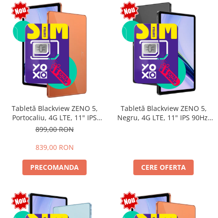
Tabletă Blackview ZENO 5,
Tabletă Blackview ZENO 5,
Portocaliu, 4G LTE, 11" IPS
Negru, 4G LTE, 11" IPS 90Hz,
90Hz, 12GB RAM (3GB + 9GB
32GB RAM (8GB + 24GB
899,00 RON
extensibili), 128GB, Android
extensibili), 128GB, Android
16, Unisoc T7250, 8300mAh,
16, Unisoc T7250, 8300mAh,
839,00 RON
Doke AI 2.0, Gemini AI, Dual
Doke AI 2.0, Gemini AI, Dual
SIM
SIM
PRECOMANDA
CERE OFERTA