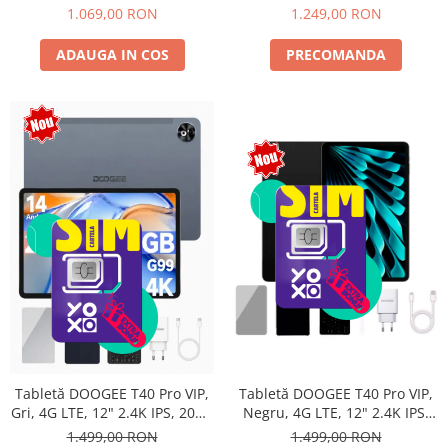
Android 15, Unisoc T615,
10800mAh, 33W, Android 14,
1.069,00 RON
1.249,00 RON
16MP+8MP, 9000mAh, 18W,
Dual SIM
Stylus, Face Unlock, Dual SIM
ADAUGA IN COS
PRECOMANDA
Tabletă DOOGEE T40 Pro VIP,
Tabletă DOOGEE T40 Pro VIP,
Negru, 4G LTE, 12" 2.4K IPS,
Gri, 4G LTE, 12" 2.4K IPS, 20GB
20GB RAM (8GB + 12GB
RAM (8GB + 12GB extensibili),
1.499,00 RON
1.499,00 RON