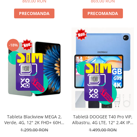
869,00 RON
869,00 RON
PRECOMANDA
PRECOMANDA
-18%
Tableta Blackview MEGA 2,
Tabletă DOOGEE T40 Pro VIP,
Verde, 4G, 12" 2K FHD+ 60Hz,
Albastru, 4G LTE, 12" 2.4K IPS,
24GB RAM (6GB + 18GB
20GB RAM (8GB + 12GB
1.299,00 RON
1.499,00 RON
extensibili), 256GB ROM,
extensibili), 512GB, Helio G99,