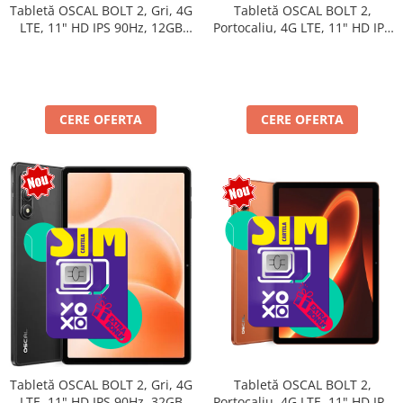
Tabletă OSCAL BOLT 2,
Tabletă OSCAL BOLT 2, Gri, 4G
Portocaliu, 4G LTE, 11" HD IPS
LTE, 11" HD IPS 90Hz, 12GB
90Hz, 12GB RAM (3GB + 9GB
RAM (3GB + 9GB extensibili),
extensibili), 128GB, Unisoc
128GB, Unisoc T7250,
T7250, 8300mAh, Android 16,
8300mAh, Android 16, Dual
Dual SIM
SIM
CERE OFERTA
CERE OFERTA
Tabletă OSCAL BOLT 2,
Tabletă OSCAL BOLT 2, Gri, 4G
Portocaliu, 4G LTE, 11" HD IPS
LTE, 11" HD IPS 90Hz, 32GB