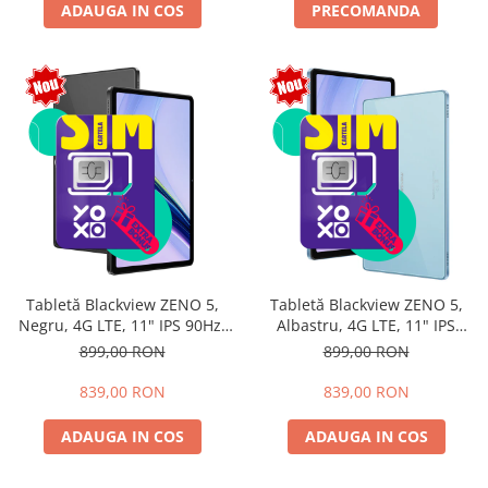
ADAUGA IN COS
PRECOMANDA
Tabletă Blackview ZENO 5,
Tabletă Blackview ZENO 5,
Negru, 4G LTE, 11" IPS 90Hz,
Albastru, 4G LTE, 11" IPS
12GB RAM (3GB + 9GB
90Hz, 12GB RAM (3GB + 9GB
899,00 RON
899,00 RON
extensibili), 128GB, Android
extensibili), 128GB, Android
16, Unisoc T7250, 8300mAh,
16, Unisoc T7250, 8300mAh,
839,00 RON
839,00 RON
Doke AI 2.0, Gemini AI, Dual
Doke AI 2.0, Gemini AI, Dual
SIM
SIM
ADAUGA IN COS
ADAUGA IN COS