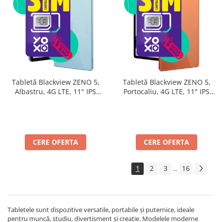
Tabletă Blackview ZENO 5,
Tabletă Blackview ZENO 5,
Albastru, 4G LTE, 11" IPS
Portocaliu, 4G LTE, 11" IPS
90Hz, 32GB RAM (8GB + 24GB
90Hz, 32GB RAM (8GB + 24GB
extensibili), 128GB, Android
extensibili), 128GB, Android
16, Unisoc T7250, 8300mAh,
16, Unisoc T7250, 8300mAh,
Doke AI 2.0, Gemini AI, Dual
Doke AI 2.0, Gemini AI, Dual
SIM
SIM
CERE OFERTA
CERE OFERTA
1
2
3
16
...
Tabletele sunt dispozitive versatile, portabile și puternice, ideale
pentru muncă, studiu, divertisment și creație. Modelele moderne