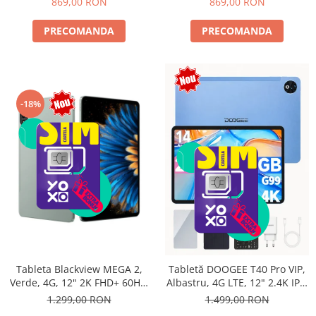
869,00 RON
869,00 RON
PRECOMANDA
PRECOMANDA
-18%
Tableta Blackview MEGA 2,
Tabletă DOOGEE T40 Pro VIP,
Verde, 4G, 12" 2K FHD+ 60Hz,
Albastru, 4G LTE, 12" 2.4K IPS,
24GB RAM (6GB + 18GB
20GB RAM (8GB + 12GB
1.299,00 RON
1.499,00 RON
extensibili), 256GB ROM,
extensibili), 512GB, Helio G99,