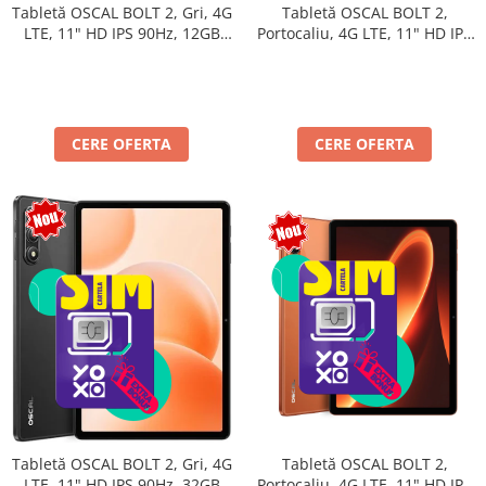
Tabletă OSCAL BOLT 2,
Tabletă OSCAL BOLT 2, Gri, 4G
Portocaliu, 4G LTE, 11" HD IPS
LTE, 11" HD IPS 90Hz, 12GB
90Hz, 12GB RAM (3GB + 9GB
RAM (3GB + 9GB extensibili),
extensibili), 128GB, Unisoc
128GB, Unisoc T7250,
T7250, 8300mAh, Android 16,
8300mAh, Android 16, Dual
Dual SIM
SIM
CERE OFERTA
CERE OFERTA
Tabletă OSCAL BOLT 2,
Tabletă OSCAL BOLT 2, Gri, 4G
Portocaliu, 4G LTE, 11" HD IPS
LTE, 11" HD IPS 90Hz, 32GB