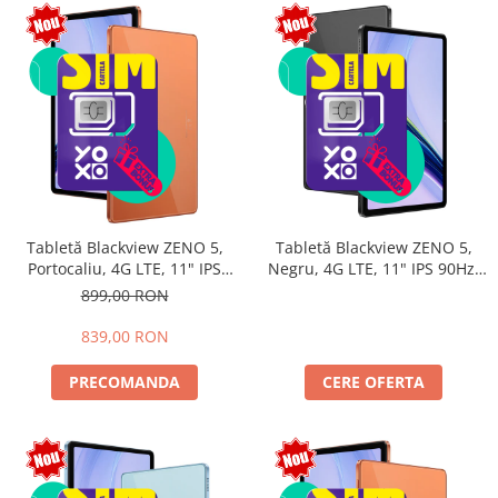
Tabletă Blackview ZENO 5,
Tabletă Blackview ZENO 5,
Portocaliu, 4G LTE, 11" IPS
Negru, 4G LTE, 11" IPS 90Hz,
90Hz, 12GB RAM (3GB + 9GB
32GB RAM (8GB + 24GB
899,00 RON
extensibili), 128GB, Android
extensibili), 128GB, Android
16, Unisoc T7250, 8300mAh,
16, Unisoc T7250, 8300mAh,
839,00 RON
Doke AI 2.0, Gemini AI, Dual
Doke AI 2.0, Gemini AI, Dual
SIM
SIM
PRECOMANDA
CERE OFERTA