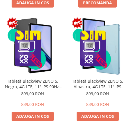
ADAUGA IN COS
PRECOMANDA
Tabletă Blackview ZENO 5,
Tabletă Blackview ZENO 5,
Negru, 4G LTE, 11" IPS 90Hz,
Albastru, 4G LTE, 11" IPS
12GB RAM (3GB + 9GB
90Hz, 12GB RAM (3GB + 9GB
899,00 RON
899,00 RON
extensibili), 128GB, Android
extensibili), 128GB, Android
16, Unisoc T7250, 8300mAh,
16, Unisoc T7250, 8300mAh,
839,00 RON
839,00 RON
Doke AI 2.0, Gemini AI, Dual
Doke AI 2.0, Gemini AI, Dual
SIM
SIM
ADAUGA IN COS
ADAUGA IN COS