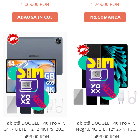
Android 15, Unisoc T615,
10800mAh, 33W, Android 14,
1.069,00 RON
1.249,00 RON
16MP+8MP, 9000mAh, 18W,
Dual SIM
Stylus, Face Unlock, Dual SIM
ADAUGA IN COS
PRECOMANDA
Tabletă DOOGEE T40 Pro VIP,
Tabletă DOOGEE T40 Pro VIP,
Negru, 4G LTE, 12" 2.4K IPS,
Gri, 4G LTE, 12" 2.4K IPS, 20GB
20GB RAM (8GB + 12GB
RAM (8GB + 12GB extensibili),
1.499,00 RON
1.499,00 RON