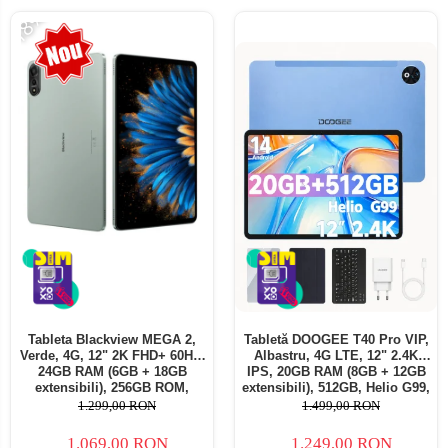
-18%
Tableta Blackview MEGA 2,
Tabletă DOOGEE T40 Pro VIP,
Verde, 4G, 12" 2K FHD+ 60Hz,
Albastru, 4G LTE, 12" 2.4K
24GB RAM (6GB + 18GB
IPS, 20GB RAM (8GB + 12GB
extensibili), 256GB ROM,
extensibili), 512GB, Helio G99,
Android 15, Unisoc T615,
10800mAh, 33W, Android 14,
1.299,00 RON
1.499,00 RON
16MP+8MP, 9000mAh, 18W,
Dual SIM
Stylus, Face Unlock, Dual SIM
1.069,00 RON
1.249,00 RON