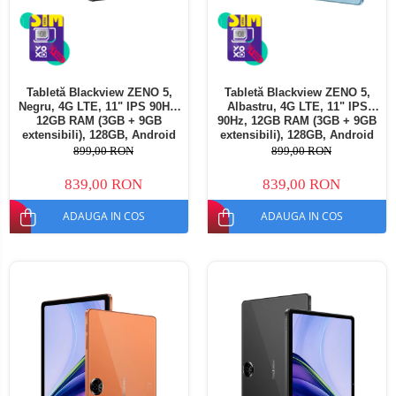
Tabletă Blackview ZENO 5,
Tabletă Blackview ZENO 5,
Negru, 4G LTE, 11" IPS 90Hz,
Albastru, 4G LTE, 11" IPS
12GB RAM (3GB + 9GB
90Hz, 12GB RAM (3GB + 9GB
extensibili), 128GB, Android
extensibili), 128GB, Android
16, Unisoc T7250, 8300mAh,
16, Unisoc T7250, 8300mAh,
899,00 RON
899,00 RON
Doke AI 2.0, Gemini AI, Dual
Doke AI 2.0, Gemini AI, Dual
SIM
SIM
839,00 RON
839,00 RON
ADAUGA IN COS
ADAUGA IN COS