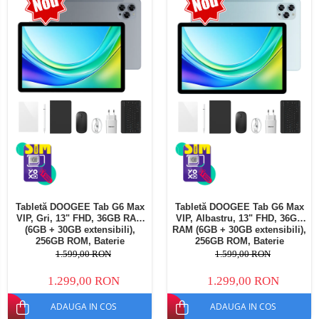
Telefoane mobile Oukitel
Telefoane mobile Ulefone
Telefoane mobile Unihertz
Telefoane mobile Cubot
Telefoane mobile Blackview
Telefoane mobile OSCAL
Telefoane mobile Fossibot
Telefoane mobile Lagenio
Telefoane mobile Samsung
Telefoane mobile iSEN
Telefoane mobile F150
Tabletă DOOGEE Tab G6 Max
Tabletă DOOGEE Tab G6 Max
Telefoane mobile HUAWEI
VIP, Gri, 13" FHD, 36GB RAM
VIP, Albastru, 13" FHD, 36GB
Telefoane mobile iHunt
(6GB + 30GB extensibili),
RAM (6GB + 30GB extensibili),
256GB ROM, Baterie
256GB ROM, Baterie
Telefoane mobile Xiaomi
10800mAh, Android, Wi-Fi
10800mAh, Android, Wi-Fi
1.599,00 RON
1.599,00 RON
Telefoane mobile AGM
1.299,00 RON
1.299,00 RON
Telefoane mobile Realme
ADAUGA IN COS
ADAUGA IN COS
Telefoane mobile ZTE Nubia