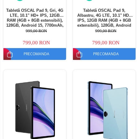
Tabletă OSCAL Pad 9, Gri, 4G
Tabletă OSCAL Pad 9,
LTE, 10.1" HD+ IPS, 12GB
Albastru, 4G LTE, 10.1" HD+
RAM (4GB + 8GB extensibili),
IPS, 12GB RAM (4GB + 8GB
128GB, Android 15, 7700mAh,
extensibili), 128GB, Android
Dual SIM
15, 7700mAh, Dual SIM
999,00 RON
999,00 RON
799,00 RON
799,00 RON
PRECOMANDA
PRECOMANDA