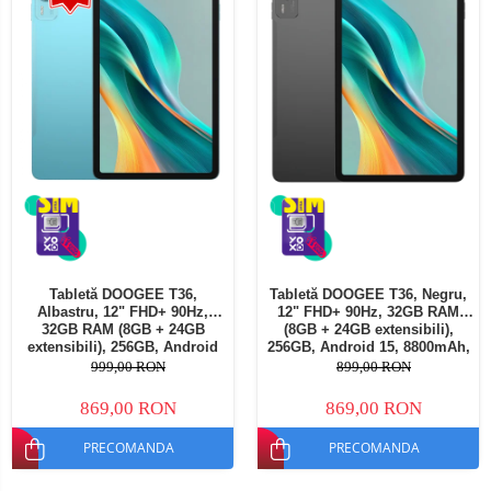
Tabletă DOOGEE T36,
Tabletă DOOGEE T36, Negru,
Albastru, 12" FHD+ 90Hz,
12" FHD+ 90Hz, 32GB RAM
32GB RAM (8GB + 24GB
(8GB + 24GB extensibili),
extensibili), 256GB, Android
256GB, Android 15, 8800mAh,
15, 8800mAh, Dual SIM
Dual SIM
999,00 RON
899,00 RON
869,00 RON
869,00 RON
PRECOMANDA
PRECOMANDA