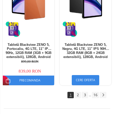
Tabletă Blackview ZENO 5,
Tabletă Blackview ZENO 5,
Portocaliu, 4G LTE, 11" IPS
Negru, 4G LTE, 11" IPS 90Hz,
90Hz, 12GB RAM (3GB + 9GB
32GB RAM (8GB + 24GB
extensibili), 128GB, Android
extensibili), 128GB, Android
16, Unisoc T7250, 8300mAh,
16, Unisoc T7250, 8300mAh,
899,00 RON
Doke AI 2.0, Gemini AI, Dual
Doke AI 2.0, Gemini AI, Dual
SIM
SIM
839,00 RON
CERE OFERTA
PRECOMANDA
1
2
3
16
...