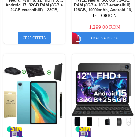
Negru, WiFi 6, 11" HD IPS,
RT11, Negru, 5G, 8.0", 24GB
Android 17, 32GB RAM (8GB +
RAM (8GB + 16GB extensibili),
24GB extensibili), 128GB,
128GB, 10000mAh, Android 16,
Octa-Core 2.0GHz, 8300mAh,
Cameră 16MP AI, Dock
1.699,00 RON
Încărcare Rapidă 18W,
Charging
Bluetooth 5.4
1.299,00 RON
CERE OFERTA
ADAUGA IN COS