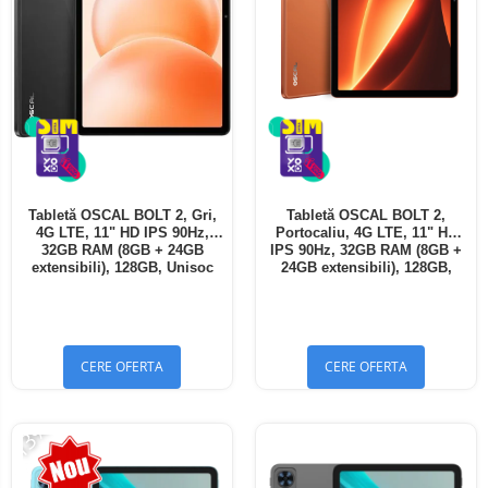
Tabletă OSCAL BOLT 2, Gri,
Tabletă OSCAL BOLT 2,
4G LTE, 11" HD IPS 90Hz,
Portocaliu, 4G LTE, 11" HD
32GB RAM (8GB + 24GB
IPS 90Hz, 32GB RAM (8GB +
extensibili), 128GB, Unisoc
24GB extensibili), 128GB,
T7250, 8300mAh, Android 16,
Unisoc T7250, 8300mAh,
Dual SIM
Android 16, Dual SIM
CERE OFERTA
CERE OFERTA
-13%