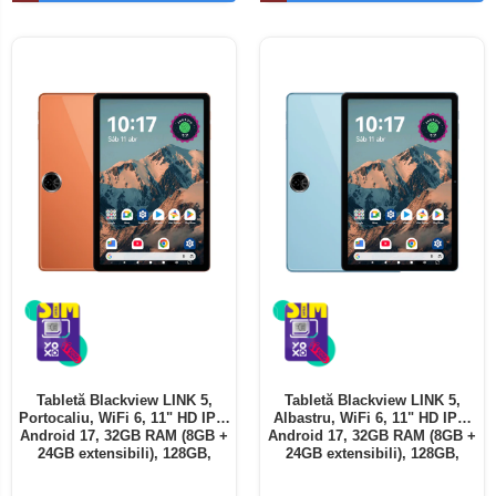
Telefoane mobile ALTE BRANDURI
Tabletă Blackview LINK 5,
Tabletă Blackview LINK 5,
Portocaliu, WiFi 6, 11" HD IPS,
Albastru, WiFi 6, 11" HD IPS,
Android 17, 32GB RAM (8GB +
Android 17, 32GB RAM (8GB +
24GB extensibili), 128GB,
24GB extensibili), 128GB,
Octa-Core 2.0GHz, 8300mAh,
Octa-Core 2.0GHz, 8300mAh,
Încărcare Rapidă 18W,
Încărcare Rapidă 18W,