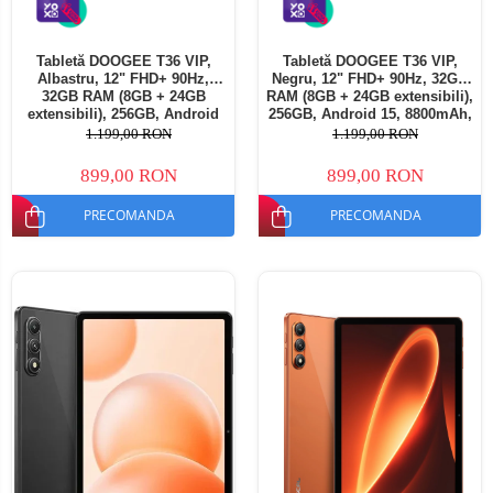
Tabletă DOOGEE T36 VIP,
Tabletă DOOGEE T36 VIP,
Albastru, 12" FHD+ 90Hz,
Negru, 12" FHD+ 90Hz, 32GB
32GB RAM (8GB + 24GB
RAM (8GB + 24GB extensibili),
extensibili), 256GB, Android
256GB, Android 15, 8800mAh,
15, 8800mAh, Dual SIM
Dual SIM
1.199,00 RON
1.199,00 RON
899,00 RON
899,00 RON
PRECOMANDA
PRECOMANDA