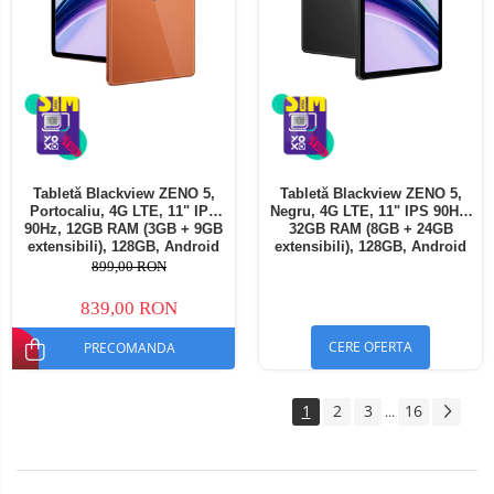
Tabletă Blackview ZENO 5,
Tabletă Blackview ZENO 5,
Portocaliu, 4G LTE, 11" IPS
Negru, 4G LTE, 11" IPS 90Hz,
90Hz, 12GB RAM (3GB + 9GB
32GB RAM (8GB + 24GB
extensibili), 128GB, Android
extensibili), 128GB, Android
16, Unisoc T7250, 8300mAh,
16, Unisoc T7250, 8300mAh,
899,00 RON
Doke AI 2.0, Gemini AI, Dual
Doke AI 2.0, Gemini AI, Dual
SIM
SIM
839,00 RON
CERE OFERTA
PRECOMANDA
1
2
3
16
...