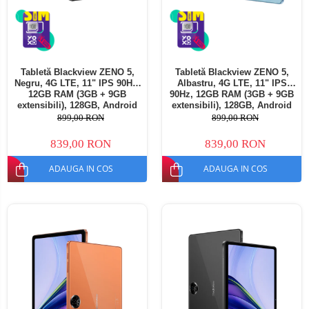
Tabletă Blackview ZENO 5,
Tabletă Blackview ZENO 5,
Negru, 4G LTE, 11" IPS 90Hz,
Albastru, 4G LTE, 11" IPS
12GB RAM (3GB + 9GB
90Hz, 12GB RAM (3GB + 9GB
extensibili), 128GB, Android
extensibili), 128GB, Android
16, Unisoc T7250, 8300mAh,
16, Unisoc T7250, 8300mAh,
899,00 RON
899,00 RON
Doke AI 2.0, Gemini AI, Dual
Doke AI 2.0, Gemini AI, Dual
SIM
SIM
839,00 RON
839,00 RON
ADAUGA IN COS
ADAUGA IN COS