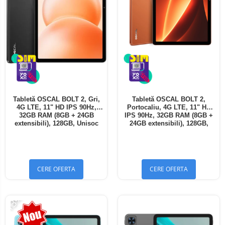
Tabletă OSCAL BOLT 2, Gri,
Tabletă OSCAL BOLT 2,
4G LTE, 11" HD IPS 90Hz,
Portocaliu, 4G LTE, 11" HD
32GB RAM (8GB + 24GB
IPS 90Hz, 32GB RAM (8GB +
extensibili), 128GB, Unisoc
24GB extensibili), 128GB,
T7250, 8300mAh, Android 16,
Unisoc T7250, 8300mAh,
Dual SIM
Android 16, Dual SIM
CERE OFERTA
CERE OFERTA
-13%