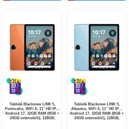
Telefoane mobile ALTE BRANDURI
Tabletă Blackview LINK 5,
Tabletă Blackview LINK 5,
Portocaliu, WiFi 6, 11" HD IPS,
Albastru, WiFi 6, 11" HD IPS,
Android 17, 32GB RAM (8GB +
Android 17, 32GB RAM (8GB +
24GB extensibili), 128GB,
24GB extensibili), 128GB,
Octa-Core 2.0GHz, 8300mAh,
Octa-Core 2.0GHz, 8300mAh,
Încărcare Rapidă 18W,
Încărcare Rapidă 18W,