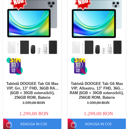
Telefoane mobile Oukitel
Telefoane mobile Ulefone
Telefoane mobile Unihertz
Telefoane mobile Cubot
Telefoane mobile Blackview
Telefoane mobile OSCAL
Telefoane mobile Fossibot
Telefoane mobile Lagenio
Telefoane mobile Samsung
Telefoane mobile iSEN
Telefoane mobile F150
Tabletă DOOGEE Tab G6 Max
Tabletă DOOGEE Tab G6 Max
Telefoane mobile HUAWEI
VIP, Gri, 13" FHD, 36GB RAM
VIP, Albastru, 13" FHD, 36GB
Telefoane mobile iHunt
(6GB + 30GB extensibili),
RAM (6GB + 30GB extensibili),
256GB ROM, Baterie
256GB ROM, Baterie
Telefoane mobile Xiaomi
10800mAh, Android, Wi-Fi
10800mAh, Android, Wi-Fi
1.599,00 RON
1.599,00 RON
Telefoane mobile AGM
1.299,00 RON
1.299,00 RON
Telefoane mobile Realme
ADAUGA IN COS
ADAUGA IN COS
Telefoane mobile ZTE Nubia