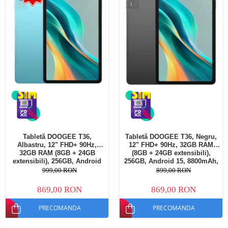
Tabletă DOOGEE T36,
Tabletă DOOGEE T36, Negru,
Albastru, 12" FHD+ 90Hz,
12" FHD+ 90Hz, 32GB RAM
32GB RAM (8GB + 24GB
(8GB + 24GB extensibili),
extensibili), 256GB, Android
256GB, Android 15, 8800mAh,
15, 8800mAh, Dual SIM
Dual SIM
999,00 RON
899,00 RON
869,00 RON
869,00 RON
PRECOMANDA
PRECOMANDA