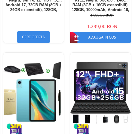
Negru, WiFi 6, 11" HD IPS,
RT11, Negru, 5G, 8.0", 24GB
Android 17, 32GB RAM (8GB +
RAM (8GB + 16GB extensibili),
24GB extensibili), 128GB,
128GB, 10000mAh, Android 16,
Octa-Core 2.0GHz, 8300mAh,
Cameră 16MP AI, Dock
1.699,00 RON
Încărcare Rapidă 18W,
Charging
Bluetooth 5.4
1.299,00 RON
CERE OFERTA
ADAUGA IN COS