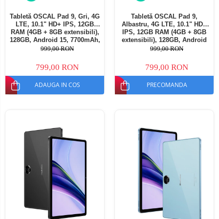
Tabletă OSCAL Pad 9, Gri, 4G
Tabletă OSCAL Pad 9,
LTE, 10.1" HD+ IPS, 12GB
Albastru, 4G LTE, 10.1" HD+
RAM (4GB + 8GB extensibili),
IPS, 12GB RAM (4GB + 8GB
128GB, Android 15, 7700mAh,
extensibili), 128GB, Android
Dual SIM
15, 7700mAh, Dual SIM
999,00 RON
999,00 RON
799,00 RON
799,00 RON
ADAUGA IN COS
PRECOMANDA