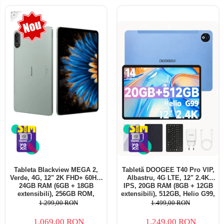
-18%
Tableta Blackview MEGA 2,
Tabletă DOOGEE T40 Pro VIP,
Verde, 4G, 12" 2K FHD+ 60Hz,
Albastru, 4G LTE, 12" 2.4K
24GB RAM (6GB + 18GB
IPS, 20GB RAM (8GB + 12GB
extensibili), 256GB ROM,
extensibili), 512GB, Helio G99,
Android 15, Unisoc T615,
10800mAh, 33W, Android 14,
1.299,00 RON
1.499,00 RON
16MP+8MP, 9000mAh, 18W,
Dual SIM
Stylus, Face Unlock, Dual SIM
1.069,00 RON
1.249,00 RON