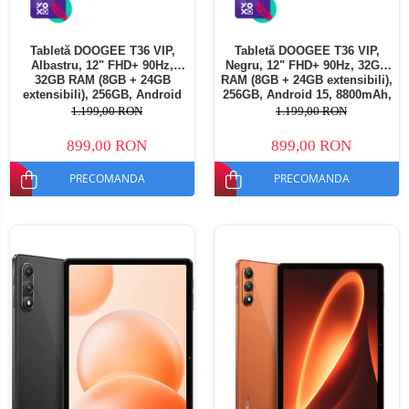
Tabletă DOOGEE T36 VIP,
Tabletă DOOGEE T36 VIP,
Albastru, 12" FHD+ 90Hz,
Negru, 12" FHD+ 90Hz, 32GB
32GB RAM (8GB + 24GB
RAM (8GB + 24GB extensibili),
extensibili), 256GB, Android
256GB, Android 15, 8800mAh,
15, 8800mAh, Dual SIM
Dual SIM
1.199,00 RON
1.199,00 RON
899,00 RON
899,00 RON
PRECOMANDA
PRECOMANDA