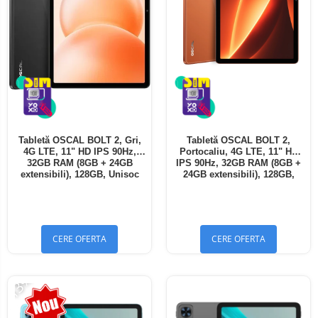
Tabletă OSCAL BOLT 2, Gri,
Tabletă OSCAL BOLT 2,
4G LTE, 11" HD IPS 90Hz,
Portocaliu, 4G LTE, 11" HD
32GB RAM (8GB + 24GB
IPS 90Hz, 32GB RAM (8GB +
extensibili), 128GB, Unisoc
24GB extensibili), 128GB,
T7250, 8300mAh, Android 16,
Unisoc T7250, 8300mAh,
Dual SIM
Android 16, Dual SIM
CERE OFERTA
CERE OFERTA
-13%