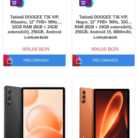
Tabletă DOOGEE T36 VIP,
Tabletă DOOGEE T36 VIP,
Albastru, 12" FHD+ 90Hz,
Negru, 12" FHD+ 90Hz, 32GB
32GB RAM (8GB + 24GB
RAM (8GB + 24GB extensibili),
extensibili), 256GB, Android
256GB, Android 15, 8800mAh,
15, 8800mAh, Dual SIM
Dual SIM
1.199,00 RON
1.199,00 RON
899,00 RON
899,00 RON
PRECOMANDA
PRECOMANDA