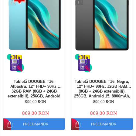
Tabletă DOOGEE T36,
Tabletă DOOGEE T36, Negru,
Albastru, 12" FHD+ 90Hz,
12" FHD+ 90Hz, 32GB RAM
32GB RAM (8GB + 24GB
(8GB + 24GB extensibili),
extensibili), 256GB, Android
256GB, Android 15, 8800mAh,
15, 8800mAh, Dual SIM
Dual SIM
999,00 RON
899,00 RON
869,00 RON
869,00 RON
PRECOMANDA
PRECOMANDA