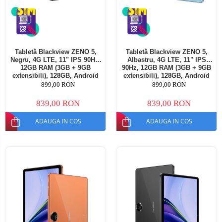
Tabletă Blackview ZENO 5,
Tabletă Blackview ZENO 5,
Negru, 4G LTE, 11" IPS 90Hz,
Albastru, 4G LTE, 11" IPS
12GB RAM (3GB + 9GB
90Hz, 12GB RAM (3GB + 9GB
extensibili), 128GB, Android
extensibili), 128GB, Android
16, Unisoc T7250, 8300mAh,
16, Unisoc T7250, 8300mAh,
899,00 RON
899,00 RON
Doke AI 2.0, Gemini AI, Dual
Doke AI 2.0, Gemini AI, Dual
SIM
SIM
839,00 RON
839,00 RON
ADAUGA IN COS
ADAUGA IN COS