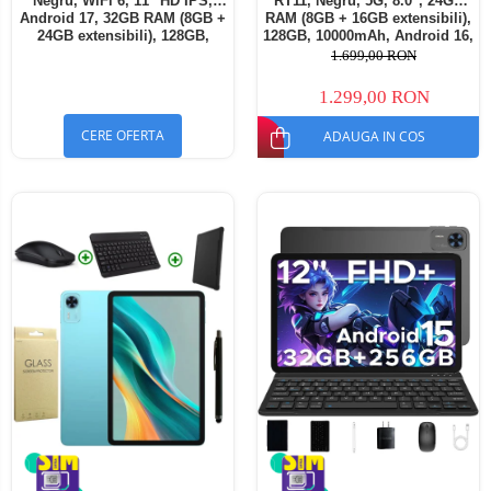
Negru, WiFi 6, 11" HD IPS,
RT11, Negru, 5G, 8.0", 24GB
Android 17, 32GB RAM (8GB +
RAM (8GB + 16GB extensibili),
24GB extensibili), 128GB,
128GB, 10000mAh, Android 16,
Octa-Core 2.0GHz, 8300mAh,
Cameră 16MP AI, Dock
1.699,00 RON
Încărcare Rapidă 18W,
Charging
Bluetooth 5.4
1.299,00 RON
CERE OFERTA
ADAUGA IN COS