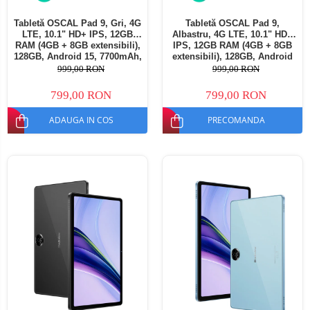
Tabletă OSCAL Pad 9, Gri, 4G
Tabletă OSCAL Pad 9,
LTE, 10.1" HD+ IPS, 12GB
Albastru, 4G LTE, 10.1" HD+
RAM (4GB + 8GB extensibili),
IPS, 12GB RAM (4GB + 8GB
128GB, Android 15, 7700mAh,
extensibili), 128GB, Android
Dual SIM
15, 7700mAh, Dual SIM
999,00 RON
999,00 RON
799,00 RON
799,00 RON
ADAUGA IN COS
PRECOMANDA