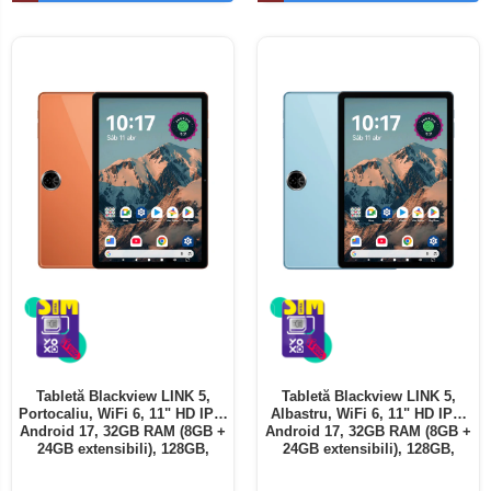
Telefoane mobile ALTE BRANDURI
Tabletă Blackview LINK 5,
Tabletă Blackview LINK 5,
Portocaliu, WiFi 6, 11" HD IPS,
Albastru, WiFi 6, 11" HD IPS,
Android 17, 32GB RAM (8GB +
Android 17, 32GB RAM (8GB +
24GB extensibili), 128GB,
24GB extensibili), 128GB,
Octa-Core 2.0GHz, 8300mAh,
Octa-Core 2.0GHz, 8300mAh,
Încărcare Rapidă 18W,
Încărcare Rapidă 18W,