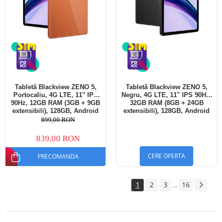
Tabletă Blackview ZENO 5,
Tabletă Blackview ZENO 5,
Portocaliu, 4G LTE, 11" IPS
Negru, 4G LTE, 11" IPS 90Hz,
90Hz, 12GB RAM (3GB + 9GB
32GB RAM (8GB + 24GB
extensibili), 128GB, Android
extensibili), 128GB, Android
16, Unisoc T7250, 8300mAh,
16, Unisoc T7250, 8300mAh,
899,00 RON
Doke AI 2.0, Gemini AI, Dual
Doke AI 2.0, Gemini AI, Dual
SIM
SIM
839,00 RON
CERE OFERTA
PRECOMANDA
1
2
3
16
...