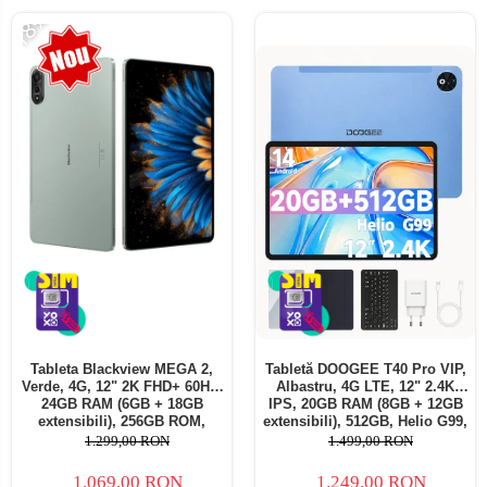
-18%
Tableta Blackview MEGA 2,
Tabletă DOOGEE T40 Pro VIP,
Verde, 4G, 12" 2K FHD+ 60Hz,
Albastru, 4G LTE, 12" 2.4K
24GB RAM (6GB + 18GB
IPS, 20GB RAM (8GB + 12GB
extensibili), 256GB ROM,
extensibili), 512GB, Helio G99,
Android 15, Unisoc T615,
10800mAh, 33W, Android 14,
1.299,00 RON
1.499,00 RON
16MP+8MP, 9000mAh, 18W,
Dual SIM
Stylus, Face Unlock, Dual SIM
1.069,00 RON
1.249,00 RON