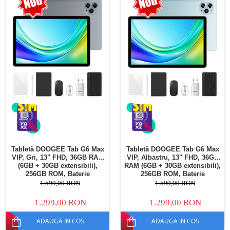
Telefoane mobile Oukitel
Telefoane mobile Ulefone
Telefoane mobile Unihertz
Telefoane mobile Cubot
Telefoane mobile Blackview
Telefoane mobile OSCAL
Telefoane mobile Fossibot
Telefoane mobile Lagenio
Telefoane mobile Samsung
Telefoane mobile iSEN
Telefoane mobile F150
Tabletă DOOGEE Tab G6 Max
Tabletă DOOGEE Tab G6 Max
Telefoane mobile HUAWEI
VIP, Gri, 13" FHD, 36GB RAM
VIP, Albastru, 13" FHD, 36GB
Telefoane mobile iHunt
(6GB + 30GB extensibili),
RAM (6GB + 30GB extensibili),
256GB ROM, Baterie
256GB ROM, Baterie
Telefoane mobile Xiaomi
10800mAh, Android, Wi-Fi
10800mAh, Android, Wi-Fi
1.599,00 RON
1.599,00 RON
Telefoane mobile AGM
1.299,00 RON
1.299,00 RON
Telefoane mobile Realme
ADAUGA IN COS
ADAUGA IN COS
Telefoane mobile ZTE Nubia