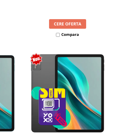
l SIM
8300mAh, Android 16, Dual SIM
CERE OFERTA
Compara