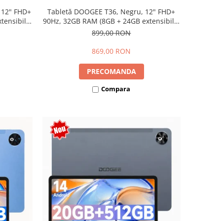
 12" FHD+
Tabletă DOOGEE T36, Negru, 12" FHD+
ensibili),
90Hz, 32GB RAM (8GB + 24GB extensibili),
Dual SIM
256GB, Android 15, 8800mAh, Dual SIM
899,00 RON
869,00 RON
PRECOMANDA
Compara