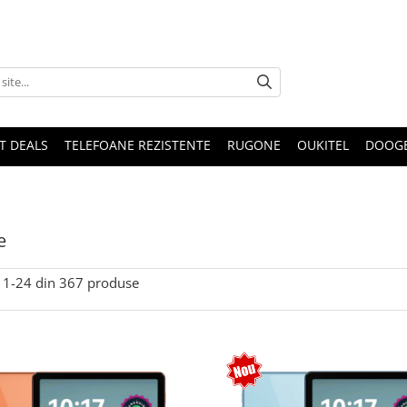
T DEALS
TELEFOANE REZISTENTE
RUGONE
OUKITEL
DOOG
e
1-
24
din
367
produse