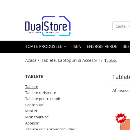
Toate Produsele
Noutati
Best Deals
Producatori Telefoane Mobila
TOATE PRODUSELE
ISEN
ENERGIE VERDE
BES
Telefoane mobile
Acasa /
Tablete, Laptopuri si Accesorii /
Tablete
Toate ( smart si clasice )
Telefoane Rezistente
Tablet
TABLETE
Telefoane cu proiector video
Tablete
Telefoane (Smartphone) 5G
Afiseaza:
Tablete rezistente
Telefoane cu camera termica
Tablete pentru copii
Laptop-uri
Telefoane clasice
Mini PC
Piese si accesorii telefoane mobile
Monitoare pc
Accesorii
Producatori telefoane
Tablete pc cu proiector video