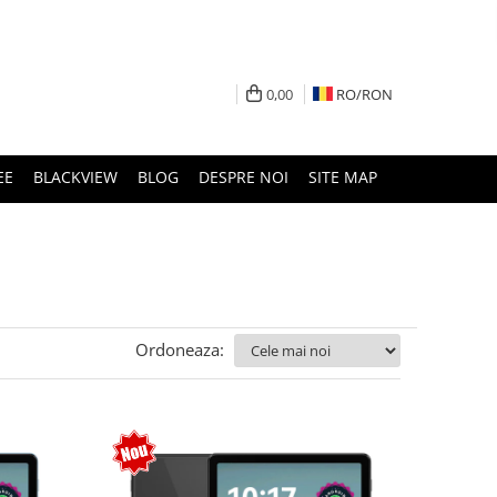
0,00
RO/
RON
EE
BLACKVIEW
BLOG
DESPRE NOI
SITE MAP
Ordoneaza: