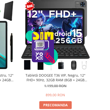
tru, 12"
Tabletă DOOGEE T36 VIP, Negru, 12"
+ 24GB
FHD+ 90Hz, 32GB RAM (8GB + 24GB
d 15,
extensibili), 256GB, Android 15,
1.199,00 RON
8800mAh, Dual SIM
899,00 RON
PRECOMANDA