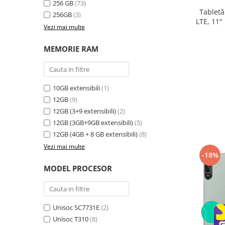
256 GB
(73)
electrică portabile
Tabletă
256GB
(3)
Panouri solare portabile
LTE, 11"
Vezi mai multe
24GB ext
Statii incarcare masini electrice
8300
Media player cu Android
MEMORIE RAM
TV Box
Accesorii
10GB extensibili
(1)
Miracast
12GB
(9)
Produse resigilate
12GB (3+9 extensibili)
(2)
Termometre non contact
12GB (3GB+9GB extensibili)
(5)
Aspiratoare robot, piese si accesorii
12GB (4GB + 8 GB extensibili)
(8)
Piese de schimb telefoane mobile
Vezi mai multe
-18%
MODEL PROCESOR
Unisoc SC7731E
(2)
Unisoc T310
(8)