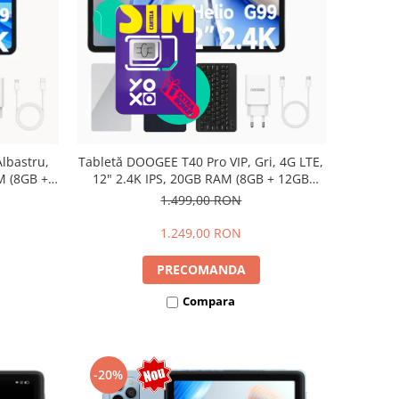
lbastru,
Tabletă DOOGEE T40 Pro VIP, Gri, 4G LTE,
M (8GB +
12" 2.4K IPS, 20GB RAM (8GB + 12GB
io G99,
extensibili), 512GB, Helio G99, 10800mAh,
1.499,00 RON
Dual SIM
33W, Android 14, Dual SIM
1.249,00 RON
PRECOMANDA
Compara
-20%