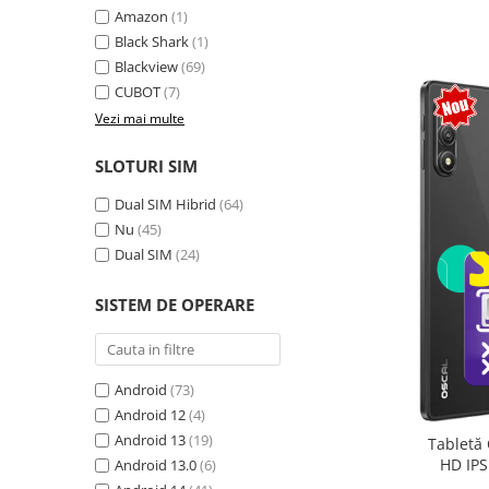
Amazon
(1)
Camere Supraveghere
Black Shark
(1)
Mini Video Camera
Blackview
(69)
CUBOT
(7)
Accesorii Camere Supraveghere
Vezi mai multe
Casti
Casti Wireless
SLOTURI SIM
Casti cu Fir
Dual SIM Hibrid
(64)
Casti Profesionale
Nu
(45)
Dual SIM
(24)
Ceasuri si Inele smart, bratari
fitness
SISTEM DE OPERARE
Smartwatch
Ceasuri Smart pentru copii
Bratari Fitness
Android
(73)
Inel Smart
Android 12
(4)
Android 13
(19)
Tabletă 
Accesorii Smartwatch
HD IPS
Android 13.0
(6)
Trotinete electrice si accesorii
exten