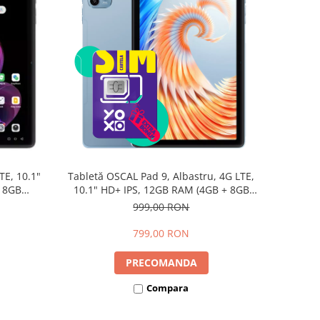
TE, 10.1"
Tabletă OSCAL Pad 9, Albastru, 4G LTE,
+ 8GB
10.1" HD+ IPS, 12GB RAM (4GB + 8GB
d 15,
extensibili), 128GB, Android 15,
999,00 RON
7700mAh, Dual SIM
799,00 RON
PRECOMANDA
Compara