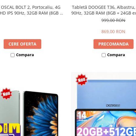
 OSCAL BOLT 2, Portocaliu, 4G
Tabletă DOOGEE T36, Albastru,
 HD IPS 90Hz, 32GB RAM (8GB +
90Hz, 32GB RAM (8GB + 24GB ext
ensibili), 128GB, Unisoc T7250,
256GB, Android 15, 8800mAh, 
999,00 RON
mAh, Android 16, Dual SIM
869,00 RON
CERE OFERTA
PRECOMANDA
Compara
Compara