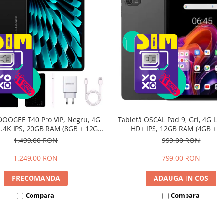
DOOGEE T40 Pro VIP, Negru, 4G
Tabletă OSCAL Pad 9, Gri, 4G L
 2.4K IPS, 20GB RAM (8GB + 12GB
HD+ IPS, 12GB RAM (4GB 
li), 512GB, Helio G99, 10800mAh,
extensibili), 128GB, Androi
1.499,00 RON
999,00 RON
W, Android 14, Dual SIM
7700mAh, Dual SIM
1.249,00 RON
799,00 RON
PRECOMANDA
ADAUGA IN COS
Compara
Compara