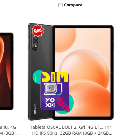
Compara
aliu, 4G
Tabletă OSCAL BOLT 2, Gri, 4G LTE, 11"
AM (3GB +
HD IPS 90Hz, 32GB RAM (8GB + 24GB
oc T7250,
extensibili), 128GB, Unisoc T7250,