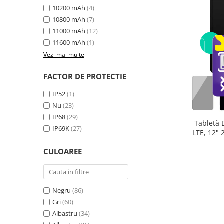
10200 mAh
(4)
10800 mAh
(7)
11000 mAh
(12)
11600 mAh
(1)
Vezi mai multe
FACTOR DE PROTECTIE
IP52
(1)
Nu
(23)
IP68
(29)
Tabletă 
IP69K
(27)
LTE, 12"
extensibi
CULOAREE
33
Negru
(86)
Gri
(60)
Albastru
(34)