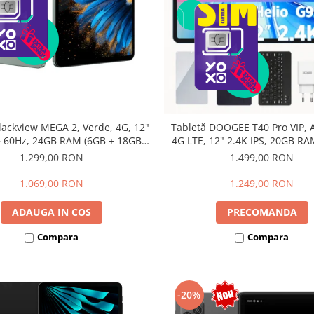
lackview MEGA 2, Verde, 4G, 12"
Tabletă DOOGEE T40 Pro VIP, A
 60Hz, 24GB RAM (6GB + 18GB
4G LTE, 12" 2.4K IPS, 20GB RA
bili), 256GB ROM, Android 15,
12GB extensibili), 512GB, Hel
1.299,00 RON
1.499,00 RON
615, 16MP+8MP, 9000mAh, 18W,
10800mAh, 33W, Android 14, 
lus, Face Unlock, Dual SIM
1.069,00 RON
1.249,00 RON
ADAUGA IN COS
PRECOMANDA
Compara
Compara
-20%