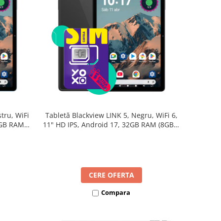
tru, WiFi
Tabletă Blackview LINK 5, Negru, WiFi 6,
2GB RAM
11" HD IPS, Android 17, 32GB RAM (8GB +
B, Octa-
24GB extensibili), 128GB, Octa-Core
re Rapidă
2.0GHz, 8300mAh, Încărcare Rapidă 18W,
Bluetooth 5.4
CERE OFERTA
Compara