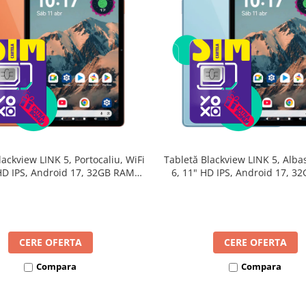
lackview LINK 5, Portocaliu, WiFi
Tabletă Blackview LINK 5, Albas
 HD IPS, Android 17, 32GB RAM
6, 11" HD IPS, Android 17, 3
24GB extensibili), 128GB, Octa-
(8GB + 24GB extensibili), 128G
GHz, 8300mAh, Încărcare Rapidă
Core 2.0GHz, 8300mAh, Încărca
18W, Bluetooth 5.4
18W, Bluetooth 5.4
CERE OFERTA
CERE OFERTA
Compara
Compara