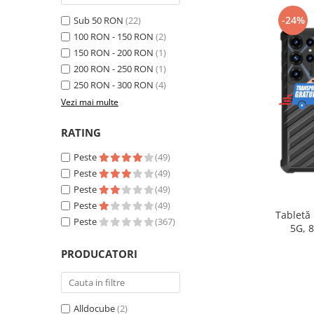
Telefoane mobile Realme
-24%
Sub 50 RON
(22)
Telefoane mobile ZTE Nubia
100 RON - 150 RON
(2)
Telefoane mobile ALTE BRANDURI
150 RON - 200 RON
(1)
Tablete PC, mini PC si laptopuri
200 RON - 250 RON
(1)
Tablete PC
250 RON - 300 RON
(4)
Tablete pc cu proiector video
Vezi mai multe
Tablete rezistente
RATING
Tablete pentru copii
Peste
(49)
Laptop-uri
Peste
(49)
Monitoare pc
Peste
(49)
Peste
(49)
Mini Pc
Tabletă
Peste
(367)
5G, 
Accesorii
extensib
PRODUCATORI
TV si Proiectoare Smart
16, Ca
Camere auto, home si sport
Camere auto DVR
Alldocube
(2)
Oglinzi auto smart cu camera