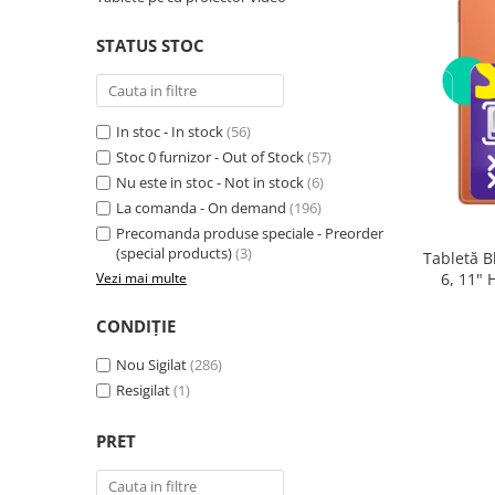
Telefoane mobile RugOne
Telefoane mobile Doogee
STATUS STOC
Telefoane mobile Oukitel
Telefoane mobile Ulefone
Telefoane mobile Unihertz
In stoc - In stock
(56)
Telefoane mobile Cubot
Stoc 0 furnizor - Out of Stock
(57)
Nu este in stoc - Not in stock
(6)
Telefoane mobile Blackview
La comanda - On demand
(196)
Telefoane mobile OSCAL
Precomanda produse speciale - Preorder
Telefoane mobile Fossibot
(special products)
(3)
Tabletă B
Telefoane mobile Lagenio
6, 11"
Vezi mai multe
(8GB + 
Telefoane mobile Samsung
Core 2.0
CONDIȚIE
Telefoane mobile iSEN
Telefoane mobile F150
Nou Sigilat
(286)
Telefoane mobile HUAWEI
Resigilat
(1)
Telefoane mobile iHunt
PRET
Telefoane mobile Xiaomi
Telefoane mobile AGM