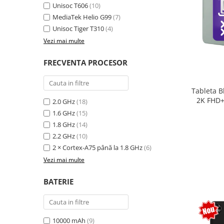
Unisoc T606
(10)
MediaTek Helio G99
(7)
Unisoc Tiger T310
(4)
Vezi mai multe
FRECVENTA PROCESOR
Tableta B
2K FHD+
2.0 GHz
(18)
extensi
1.6 GHz
(15)
Unisoc T
1.8 GHz
(14)
Sty
2.2 GHz
(10)
2 × Cortex-A75 până la 1.8 GHz
(6)
Vezi mai multe
BATERIE
10000 mAh
(9)