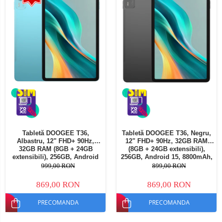
Tabletă DOOGEE T36,
Tabletă DOOGEE T36, Negru,
Albastru, 12" FHD+ 90Hz,
12" FHD+ 90Hz, 32GB RAM
32GB RAM (8GB + 24GB
(8GB + 24GB extensibili),
extensibili), 256GB, Android
256GB, Android 15, 8800mAh,
15, 8800mAh, Dual SIM
Dual SIM
999,00 RON
899,00 RON
869,00 RON
869,00 RON
PRECOMANDA
PRECOMANDA