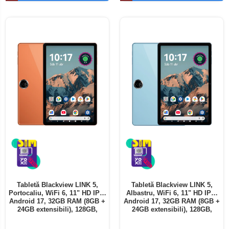
Telefoane mobile ALTE BRANDURI
Tabletă Blackview LINK 5,
Tabletă Blackview LINK 5,
Portocaliu, WiFi 6, 11" HD IPS,
Albastru, WiFi 6, 11" HD IPS,
Android 17, 32GB RAM (8GB +
Android 17, 32GB RAM (8GB +
24GB extensibili), 128GB,
24GB extensibili), 128GB,
Octa-Core 2.0GHz, 8300mAh,
Octa-Core 2.0GHz, 8300mAh,
Încărcare Rapidă 18W,
Încărcare Rapidă 18W,