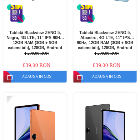
Tabletă Blackview ZENO 5,
Tabletă Blackview ZENO 5,
Negru, 4G LTE, 11" IPS 90Hz,
Albastru, 4G LTE, 11" IPS
12GB RAM (3GB + 9GB
90Hz, 12GB RAM (3GB + 9GB
extensibili), 128GB, Android
extensibili), 128GB, Android
16, Unisoc T7250, 8300mAh,
16, Unisoc T7250, 8300mAh,
1.299,00 RON
1.299,00 RON
Doke AI 2.0, Gemini AI, Dual
Doke AI 2.0, Gemini AI, Dual
SIM
SIM
839,00 RON
839,00 RON
ADAUGA IN COS
ADAUGA IN COS
-35%