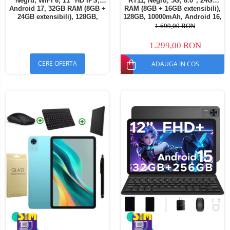
Negru, WiFi 6, 11" HD IPS,
RT11, Negru, 5G, 8.0", 24GB
Android 17, 32GB RAM (8GB +
RAM (8GB + 16GB extensibili),
24GB extensibili), 128GB,
128GB, 10000mAh, Android 16,
Octa-Core 2.0GHz, 8300mAh,
Cameră 16MP AI, Dock
1.699,00 RON
Încărcare Rapidă 18W,
Charging
Bluetooth 5.4
1.299,00 RON
CERE OFERTA
ADAUGA IN COS