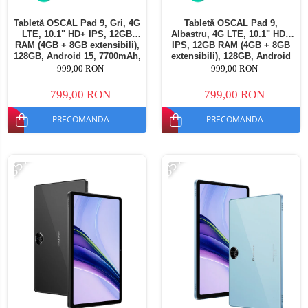
Tabletă OSCAL Pad 9, Gri, 4G
Tabletă OSCAL Pad 9,
LTE, 10.1" HD+ IPS, 12GB
Albastru, 4G LTE, 10.1" HD+
RAM (4GB + 8GB extensibili),
IPS, 12GB RAM (4GB + 8GB
128GB, Android 15, 7700mAh,
extensibili), 128GB, Android
Dual SIM
15, 7700mAh, Dual SIM
999,00 RON
999,00 RON
799,00 RON
799,00 RON
PRECOMANDA
PRECOMANDA
-35%
-35%