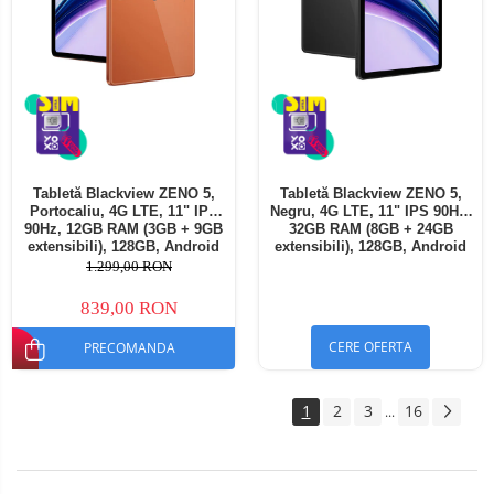
Tabletă Blackview ZENO 5,
Tabletă Blackview ZENO 5,
Portocaliu, 4G LTE, 11" IPS
Negru, 4G LTE, 11" IPS 90Hz,
90Hz, 12GB RAM (3GB + 9GB
32GB RAM (8GB + 24GB
extensibili), 128GB, Android
extensibili), 128GB, Android
16, Unisoc T7250, 8300mAh,
16, Unisoc T7250, 8300mAh,
1.299,00 RON
Doke AI 2.0, Gemini AI, Dual
Doke AI 2.0, Gemini AI, Dual
SIM
SIM
839,00 RON
CERE OFERTA
PRECOMANDA
1
2
3
16
...