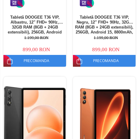
Tabletă DOOGEE T36 VIP,
Tabletă DOOGEE T36 VIP,
Albastru, 12" FHD+ 90Hz,
Negru, 12" FHD+ 90Hz, 32GB
32GB RAM (8GB + 24GB
RAM (8GB + 24GB extensibili),
extensibili), 256GB, Android
256GB, Android 15, 8800mAh,
15, 8800mAh, Dual SIM
Dual SIM
1.199,00 RON
1.199,00 RON
899,00 RON
899,00 RON
PRECOMANDA
PRECOMANDA