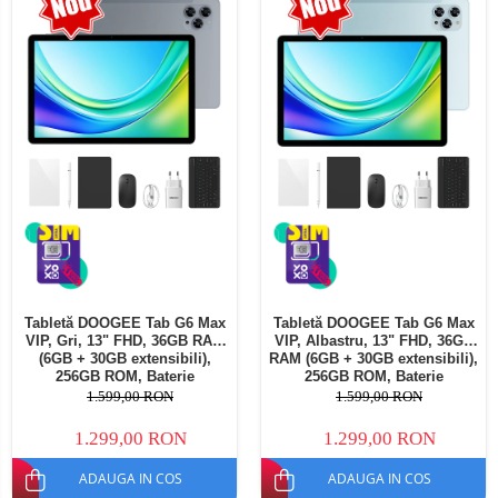
Telefoane mobile Oukitel
Aspiratoare Robot si accesorii
Telefoane mobile Ulefone
Telefoane mobile Unihertz
Telefoane mobile Cubot
Telefoane mobile Blackview
Telefoane mobile OSCAL
Telefoane mobile Fossibot
Telefoane mobile Lagenio
Telefoane mobile Samsung
Telefoane mobile iSEN
Telefoane mobile F150
Tabletă DOOGEE Tab G6 Max
Tabletă DOOGEE Tab G6 Max
Telefoane mobile HUAWEI
VIP, Gri, 13" FHD, 36GB RAM
VIP, Albastru, 13" FHD, 36GB
Telefoane mobile iHunt
(6GB + 30GB extensibili),
RAM (6GB + 30GB extensibili),
256GB ROM, Baterie
256GB ROM, Baterie
Telefoane mobile Xiaomi
10800mAh, Android, Wi-Fi
10800mAh, Android, Wi-Fi
1.599,00 RON
1.599,00 RON
Telefoane mobile AGM
1.299,00 RON
1.299,00 RON
Telefoane mobile Realme
ADAUGA IN COS
ADAUGA IN COS
Telefoane mobile ZTE Nubia