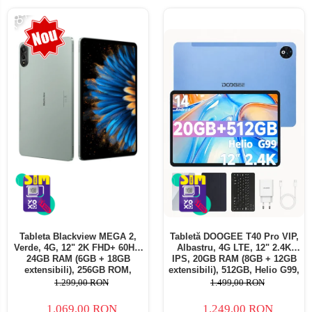
-18%
Tableta Blackview MEGA 2,
Tabletă DOOGEE T40 Pro VIP,
Verde, 4G, 12" 2K FHD+ 60Hz,
Albastru, 4G LTE, 12" 2.4K
24GB RAM (6GB + 18GB
IPS, 20GB RAM (8GB + 12GB
extensibili), 256GB ROM,
extensibili), 512GB, Helio G99,
Android 15, Unisoc T615,
10800mAh, 33W, Android 14,
1.299,00 RON
1.499,00 RON
16MP+8MP, 9000mAh, 18W,
Dual SIM
Stylus, Face Unlock, Dual SIM
1.069,00 RON
1.249,00 RON