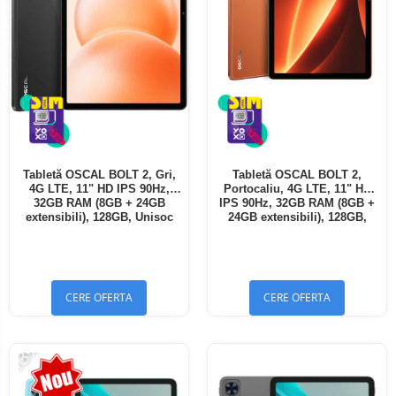
Tabletă OSCAL BOLT 2, Gri,
Tabletă OSCAL BOLT 2,
4G LTE, 11" HD IPS 90Hz,
Portocaliu, 4G LTE, 11" HD
32GB RAM (8GB + 24GB
IPS 90Hz, 32GB RAM (8GB +
extensibili), 128GB, Unisoc
24GB extensibili), 128GB,
T7250, 8300mAh, Android 16,
Unisoc T7250, 8300mAh,
Dual SIM
Android 16, Dual SIM
CERE OFERTA
CERE OFERTA
-13%