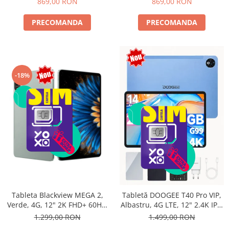
869,00 RON
869,00 RON
PRECOMANDA
PRECOMANDA
-18%
Tableta Blackview MEGA 2,
Tabletă DOOGEE T40 Pro VIP,
Verde, 4G, 12" 2K FHD+ 60Hz,
Albastru, 4G LTE, 12" 2.4K IPS,
24GB RAM (6GB + 18GB
20GB RAM (8GB + 12GB
1.299,00 RON
1.499,00 RON
extensibili), 256GB ROM,
extensibili), 512GB, Helio G99,