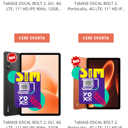
Tabletă OSCAL BOLT 2,
Tabletă OSCAL BOLT 2, Gri, 4G
Portocaliu, 4G LTE, 11" HD IPS
LTE, 11" HD IPS 90Hz, 12GB
90Hz, 12GB RAM (3GB + 9GB
RAM (3GB + 9GB extensibili),
extensibili), 128GB, Unisoc
128GB, Unisoc T7250,
T7250, 8300mAh, Android 16,
8300mAh, Android 16, Dual
Dual SIM
SIM
CERE OFERTA
CERE OFERTA
Tabletă OSCAL BOLT 2,
Tabletă OSCAL BOLT 2, Gri, 4G
Portocaliu, 4G LTE, 11" HD IPS
LTE, 11" HD IPS 90Hz, 32GB