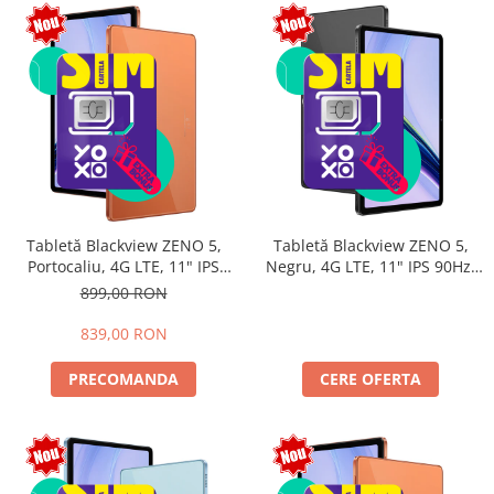
Tabletă Blackview ZENO 5,
Tabletă Blackview ZENO 5,
Portocaliu, 4G LTE, 11" IPS
Negru, 4G LTE, 11" IPS 90Hz,
90Hz, 12GB RAM (3GB + 9GB
32GB RAM (8GB + 24GB
899,00 RON
extensibili), 128GB, Android
extensibili), 128GB, Android
16, Unisoc T7250, 8300mAh,
16, Unisoc T7250, 8300mAh,
839,00 RON
Doke AI 2.0, Gemini AI, Dual
Doke AI 2.0, Gemini AI, Dual
SIM
SIM
PRECOMANDA
CERE OFERTA