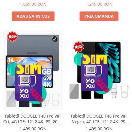
Android 15, Unisoc T615,
10800mAh, 33W, Android 14,
1.069,00 RON
1.249,00 RON
16MP+8MP, 9000mAh, 18W,
Dual SIM
Stylus, Face Unlock, Dual SIM
ADAUGA IN COS
PRECOMANDA
Tabletă DOOGEE T40 Pro VIP,
Tabletă DOOGEE T40 Pro VIP,
Negru, 4G LTE, 12" 2.4K IPS,
Gri, 4G LTE, 12" 2.4K IPS, 20GB
20GB RAM (8GB + 12GB
RAM (8GB + 12GB extensibili),
1.499,00 RON
1.499,00 RON