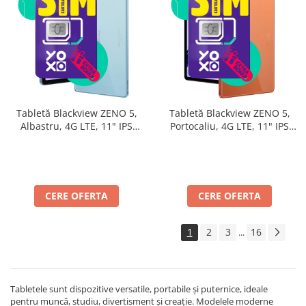
Tabletă Blackview ZENO 5,
Tabletă Blackview ZENO 5,
Albastru, 4G LTE, 11" IPS
Portocaliu, 4G LTE, 11" IPS
90Hz, 32GB RAM (8GB + 24GB
90Hz, 32GB RAM (8GB + 24GB
extensibili), 128GB, Android
extensibili), 128GB, Android
16, Unisoc T7250, 8300mAh,
16, Unisoc T7250, 8300mAh,
Doke AI 2.0, Gemini AI, Dual
Doke AI 2.0, Gemini AI, Dual
SIM
SIM
CERE OFERTA
CERE OFERTA
1
2
3
16
...
Tabletele sunt dispozitive versatile, portabile și puternice, ideale
pentru muncă, studiu, divertisment și creație. Modelele moderne