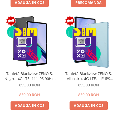
ADAUGA IN COS
PRECOMANDA
Tabletă Blackview ZENO 5,
Tabletă Blackview ZENO 5,
Negru, 4G LTE, 11" IPS 90Hz,
Albastru, 4G LTE, 11" IPS
12GB RAM (3GB + 9GB
90Hz, 12GB RAM (3GB + 9GB
899,00 RON
899,00 RON
extensibili), 128GB, Android
extensibili), 128GB, Android
16, Unisoc T7250, 8300mAh,
16, Unisoc T7250, 8300mAh,
839,00 RON
839,00 RON
Doke AI 2.0, Gemini AI, Dual
Doke AI 2.0, Gemini AI, Dual
SIM
SIM
ADAUGA IN COS
ADAUGA IN COS