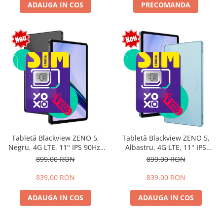
ADAUGA IN COS
PRECOMANDA
Tabletă Blackview ZENO 5,
Tabletă Blackview ZENO 5,
Negru, 4G LTE, 11" IPS 90Hz,
Albastru, 4G LTE, 11" IPS
12GB RAM (3GB + 9GB
90Hz, 12GB RAM (3GB + 9GB
899,00 RON
899,00 RON
extensibili), 128GB, Android
extensibili), 128GB, Android
16, Unisoc T7250, 8300mAh,
16, Unisoc T7250, 8300mAh,
839,00 RON
839,00 RON
Doke AI 2.0, Gemini AI, Dual
Doke AI 2.0, Gemini AI, Dual
SIM
SIM
ADAUGA IN COS
ADAUGA IN COS