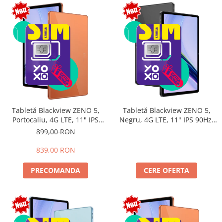
Tabletă Blackview ZENO 5,
Tabletă Blackview ZENO 5,
Portocaliu, 4G LTE, 11" IPS
Negru, 4G LTE, 11" IPS 90Hz,
90Hz, 12GB RAM (3GB + 9GB
32GB RAM (8GB + 24GB
899,00 RON
extensibili), 128GB, Android
extensibili), 128GB, Android
16, Unisoc T7250, 8300mAh,
16, Unisoc T7250, 8300mAh,
839,00 RON
Doke AI 2.0, Gemini AI, Dual
Doke AI 2.0, Gemini AI, Dual
SIM
SIM
PRECOMANDA
CERE OFERTA