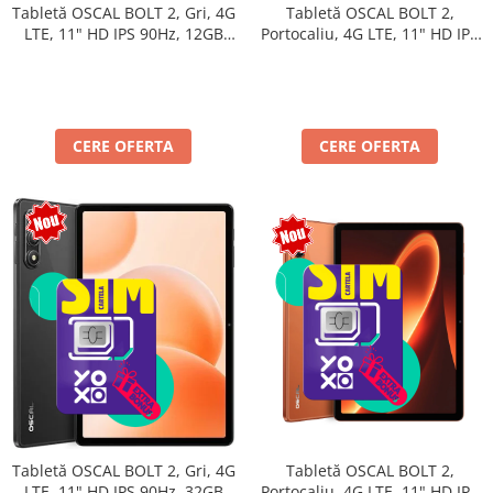
Tabletă OSCAL BOLT 2,
Tabletă OSCAL BOLT 2, Gri, 4G
Portocaliu, 4G LTE, 11" HD IPS
LTE, 11" HD IPS 90Hz, 12GB
90Hz, 12GB RAM (3GB + 9GB
RAM (3GB + 9GB extensibili),
extensibili), 128GB, Unisoc
128GB, Unisoc T7250,
T7250, 8300mAh, Android 16,
8300mAh, Android 16, Dual
Dual SIM
SIM
CERE OFERTA
CERE OFERTA
Tabletă OSCAL BOLT 2,
Tabletă OSCAL BOLT 2, Gri, 4G
Portocaliu, 4G LTE, 11" HD IPS
LTE, 11" HD IPS 90Hz, 32GB