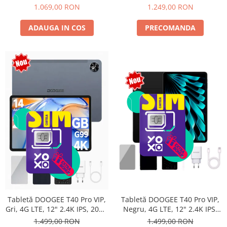
Android 15, Unisoc T615,
10800mAh, 33W, Android 14,
1.069,00 RON
1.249,00 RON
16MP+8MP, 9000mAh, 18W,
Dual SIM
Stylus, Face Unlock, Dual SIM
ADAUGA IN COS
PRECOMANDA
Tabletă DOOGEE T40 Pro VIP,
Tabletă DOOGEE T40 Pro VIP,
Negru, 4G LTE, 12" 2.4K IPS,
Gri, 4G LTE, 12" 2.4K IPS, 20GB
20GB RAM (8GB + 12GB
RAM (8GB + 12GB extensibili),
1.499,00 RON
1.499,00 RON