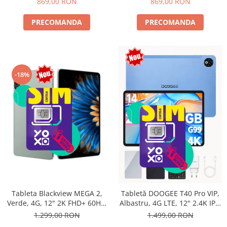
869,00 RON
869,00 RON
PRECOMANDA
PRECOMANDA
-18%
Tableta Blackview MEGA 2,
Tabletă DOOGEE T40 Pro VIP,
Verde, 4G, 12" 2K FHD+ 60Hz,
Albastru, 4G LTE, 12" 2.4K IPS,
24GB RAM (6GB + 18GB
20GB RAM (8GB + 12GB
1.299,00 RON
1.499,00 RON
extensibili), 256GB ROM,
extensibili), 512GB, Helio G99,