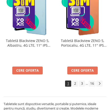
Tabletă Blackview ZENO 5,
Tabletă Blackview ZENO 5,
Albastru, 4G LTE, 11" IPS
Portocaliu, 4G LTE, 11" IPS
90Hz, 32GB RAM (8GB + 24GB
90Hz, 32GB RAM (8GB + 24GB
extensibili), 128GB, Android
extensibili), 128GB, Android
16, Unisoc T7250, 8300mAh,
16, Unisoc T7250, 8300mAh,
Doke AI 2.0, Gemini AI, Dual
Doke AI 2.0, Gemini AI, Dual
SIM
SIM
CERE OFERTA
CERE OFERTA
1
2
3
16
...
Tabletele sunt dispozitive versatile, portabile și puternice, ideale
pentru muncă, studiu, divertisment și creație. Modelele moderne